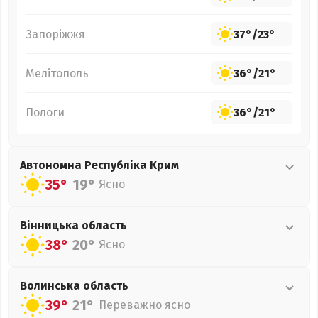
Запоріжжя
37°
/
23°
Мелітополь
36°
/
21°
Пологи
36°
/
21°
Автономна Республіка Крим
35°
19°
Ясно
Вінницька
область
38°
20°
Ясно
Волинська
область
39°
21°
Переважно ясно