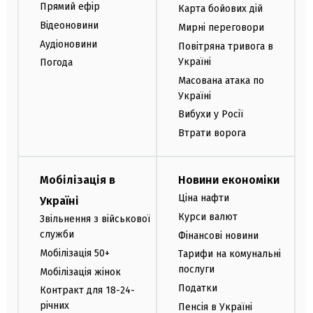
Прямий ефір
Карта бойових дій
Відеоновини
Мирні переговори
Аудіоновини
Повітряна тривога в
Україні
Погода
Масована атака по
Україні
Вибухи у Росії
Втрати ворога
Мобілізація в
Новини економіки
Ціна нафти
Україні
Курси валют
Звільнення з військової
служби
Фінансові новини
Мобілізація 50+
Тарифи на комунальні
послуги
Мобілізація жінок
Податки
Контракт для 18-24-
річних
Пенсія в Україні