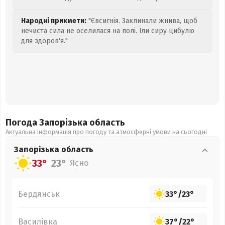
Народні прикмети:
"Євсигнія. Заклинали жнива, щоб
нечиста сила не оселилася на полі. Їли сиру цибулю
для здоров'я."
Погода Запорізька
область
Актуальна інформація про погоду та атмосферні умови на сьогодні
Запорізька
область
33°
23°
Ясно
Бердянськ
33°
/
23°
Василівка
37°
/
22°