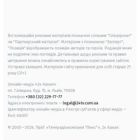
android
apple
smart tv
samsung smart tv
Всі комерційні рекламні матеріали позначені словами "Спецпроєкт"
чи "Партнерський матеріал". Матеріали з позначкою "Експерт",
"Позиція" відображають позицію авторів та героїв. Редакція може
не поділяти їхніх поглядів. Детальніше щодо реклами та правил
цитування можна ознайомитись в правилах користування сайтом.
Усі права захищені.
Матеріали сайту призначені для осіб старше
21
року (21+)
Онлайн-медіа «24 Канал»
пл. Галицька, буд. 15, м. Львів, 79008
Телефон
+380 (32) 229-77-77
Адреса електронної пошти —
legal@24tv.com.ua
Ідентифікатор онлайн-медіа в Реєстрі суб'єктів у сфері медіа —
R40-06057
© 2005—2026,
ПрАТ «Телерадіокомпанія "Люкс"», 24 Канал.