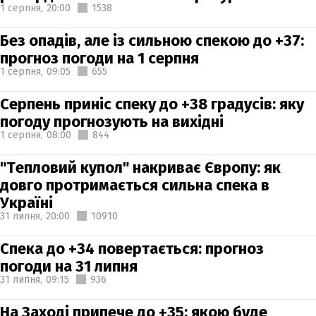
1 серпня,
20:00
1538
Без опадів, але із сильною спекою до +37:
прогноз погоди на 1 серпня
1 серпня,
09:05
655
Серпень приніс спеку до +38 градусів: яку
погоду прогнозують на вихідні
1 серпня,
08:00
844
"Тепловий купол" накриває Європу: як
довго протримається сильна спека в
Україні
31 липня,
20:00
10910
Спека до +34 повертається: прогноз
погоди на 31 липня
31 липня,
09:15
936
На Заході припече до +35: якою буде