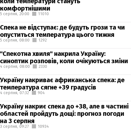
коли температури стануть
комфортнішими
5 серпня,
20:00
11010
Спека не відступає: де будуть грози та чи
опуститься температура цього тижня
5 серпня,
08:00
1292
"Спекотна хвиля" накрила Україну:
синоптик розповів, коли очікуються зміни
4 серпня,
08:00
2330
Україну накриває африканська спека: де
температура сягне +39 градусів
4 серпня,
07:32
904
Україну накриє спека до +38, але в частині
областей пройдуть дощі: прогноз погоди
на 3 серпня
3 серпня,
09:27
10934