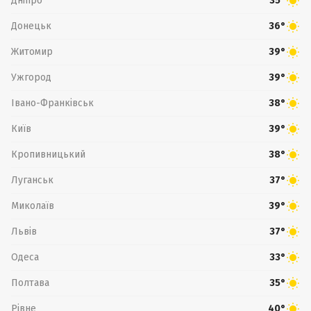
Дніпро
35°
Донецьк
36°
Житомир
39°
Ужгород
39°
Івано-Франківськ
38°
Київ
39°
Кропивницький
38°
Луганськ
37°
Миколаїв
39°
Львів
37°
Одеса
33°
Полтава
35°
Рівне
40°