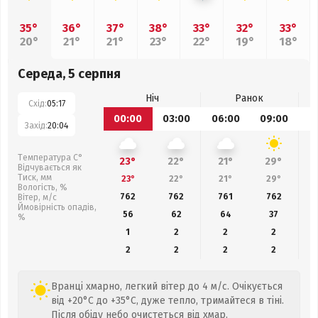
35°
36°
37°
38°
33°
32°
33°
20°
21°
21°
23°
22°
19°
18°
Середа, 5 серпня
Ніч
Ранок
Схід:
05:17
00:00
03:00
06:00
09:00
1
Захід:
20:04
Температура С°
23°
22°
21°
29°
Відчувається як
Тиск, мм
23°
22°
21°
29°
Вологість, %
762
762
761
762
Вітер, м/с
Ймовірність опадів,
56
62
64
37
%
1
2
2
2
2
2
2
2
Вранці хмарно, легкий вітер до 4 м/с. Очікується
від +20°C до +35°C, дуже тепло, тримайтеся в тіні.
Після обіду небо очистеться від хмар.