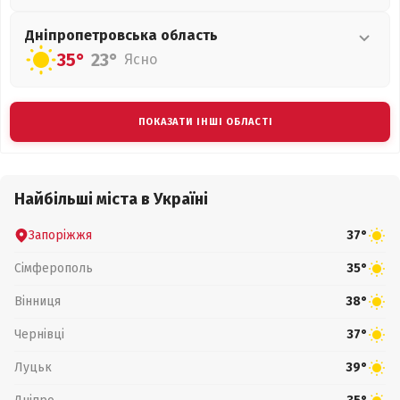
Дніпропетровська
область
35°
23°
Ясно
ПОКАЗАТИ ІНШІ ОБЛАСТІ
Найбільші міста в Україні
Запоріжжя
37°
Сімферополь
35°
Вінниця
38°
Чернівці
37°
Луцьк
39°