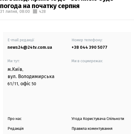
погода на початку серпня
31 липня,
08:00
428
E-mail редакції
Номер телефону:
news24@24tv.com.ua
+38 044 390 5077
Ми тут:
Ми в соцмережах:
м.Київ
,
вул. Володимирська
офіс
61/11,
50
Про нас
Угода Користувача Спільноти
Редакція
Правила коментування