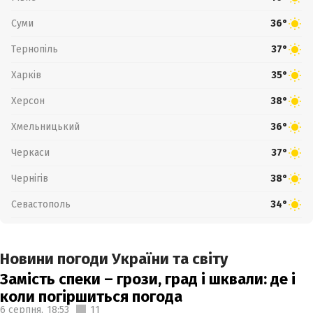
Суми
36°
Тернопіль
37°
Харків
35°
Херсон
38°
Хмельницький
36°
Черкаси
37°
Чернігів
38°
Севастополь
34°
Новини погоди України та світу
Замість спеки – грози, град і шквали: де і
коли погіршиться погода
6 серпня,
18:53
11