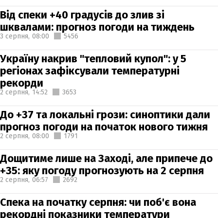
Від спеки +40 градусів до злив зі
шквалами: прогноз погоди на тиждень
3 серпня,
08:00
5456
Україну накрив "тепловий купол": у 5
регіонах зафіксували температурні
рекорди
2 серпня,
14:52
3653
До +37 та локальні грози: синоптики дали
прогноз погоди на початок нового тижня
2 серпня,
08:00
1791
Дощитиме лише на Заході, але припече до
+35: яку погоду прогнозують на 2 серпня
2 серпня,
06:57
2692
Спека на початку серпня: чи поб'є вона
рекордні показники температури