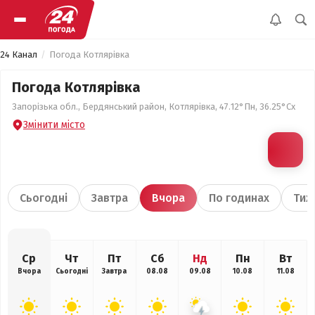
24 Канал
Погода Котлярівка
Погода Котлярівка
Запорізька обл., Бердянський район, Котлярівка, 47.12°Пн, 36.25°Сх
Змінити місто
Сьогодні
Завтра
Вчора
По годинах
Тиж
Ср
Чт
Пт
Сб
Нд
Пн
Вт
Вчора
Сьогодні
Завтра
08.08
09.08
10.08
11.08