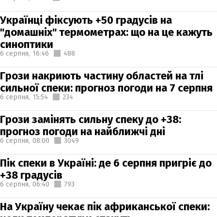
Українці фіксують +50 градусів на
"домашніх" термометрах: що на це кажуть
синоптики
6 серпня,
16:46
488
Грози накриють частину областей на тлі
сильної спеки: прогноз погоди на 7 серпня
6 серпня,
15:54
234
Грози замінять сильну спеку до +38:
прогноз погоди на найближчі дні
6 серпня,
08:00
3049
Пік спеки в Україні: де 6 серпня пригріє до
+38 градусів
6 серпня,
06:40
793
На Україну чекає пік африканської спеки: