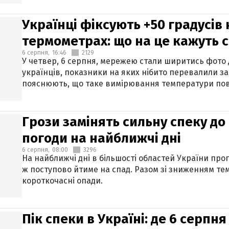
Українці фіксують +50 градусів
термометрах: що на це кажуть 
6 серпня,
16:46
2129
У четвер, 6 серпня, мережею стали ширитись фото
українців, показники на яких нібито перевалили за
пояснюють, що таке вимірювання температури пов
Грози замінять сильну спеку до 
погоди на найближчі дні
6 серпня,
08:00
3296
На найближчі дні в більшості областей України про
ж поступово йтиме на спад. Разом зі зниженням те
короткочасні опади.
Пік спеки в Україні: де 6 серпня