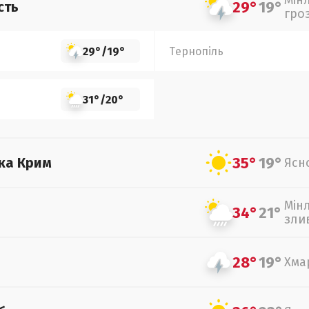
Мін
29°
19°
сть
гро
29°
/
19°
Тернопіль
31°
/
20°
35°
19°
ка Крим
Ясн
Мін
34°
21°
зли
28°
19°
Хма