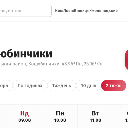
Київ
Львів
Вінниця
Хмельницький
цюбинчики
ський район, Коцюбинчики, 48.96°Пн, 26.16°Сх
ора
По годинах
Тиждень
10 днів
2 тижні
Нд
Пн
Вт
09.08
10.08
11.08
1