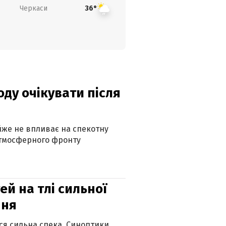
Черкаси
36°
оду очікувати після
айже не впливає на спекотну
атмосферного фронту
й на тлі сильної
пня
ься сильна спека. Синоптики