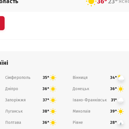
36°
23°
бласть
Ясн
їні
Сімферополь
Вінниця
35°
34°
Дніпро
Донецьк
36°
36°
Запоріжжя
Івано-Франківськ
37°
31°
Луганськ
Миколаїв
38°
39°
Полтава
Рівне
36°
28°