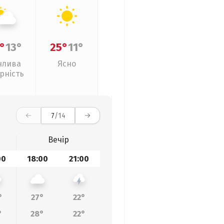
°
13°
25°
11°
нлива
Ясно
рність
7
/14
Вечір
00
18:00
21:00
°
27°
22°
°
28°
22°