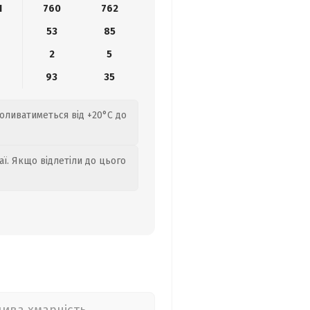
1
760
762
0
53
85
2
5
6
93
35
коливатиметься від +20°C до
аї. Якщо відлетіли до цього