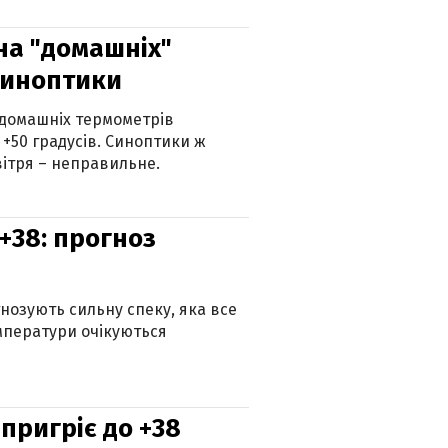
 на "домашніх"
синоптики
 домашніх термометрів
 +50 градусів. Синоптики ж
ітря – неправильне.
+38: прогноз
гнозують сильну спеку, яка все
мператури очікуються
 пригріє до +38