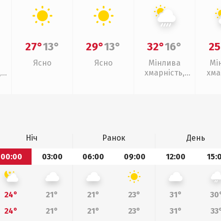
27°
13°
29°
13°
32°
16°
25
Ясно
Ясно
Мінлива
Мі
,
хмарність,
хма
зливи
Ніч
Ранок
День
00:00
03:00
06:00
09:00
12:00
15:
24°
21°
21°
23°
31°
30
24°
21°
21°
23°
31°
33