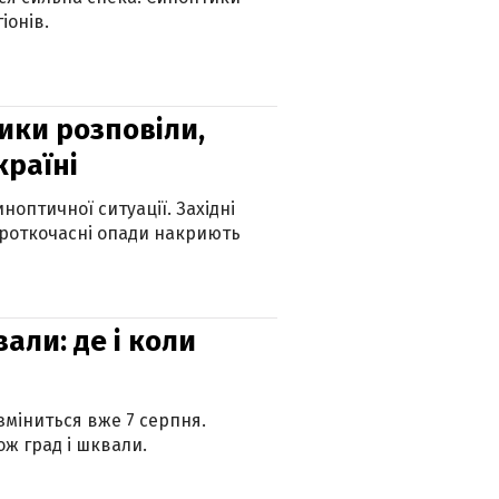
іонів.
ики розповіли,
країні
оптичної ситуації. Західні
ороткочасні опади накриють
вали: де і коли
 зміниться вже 7 серпня.
ж град і шквали.