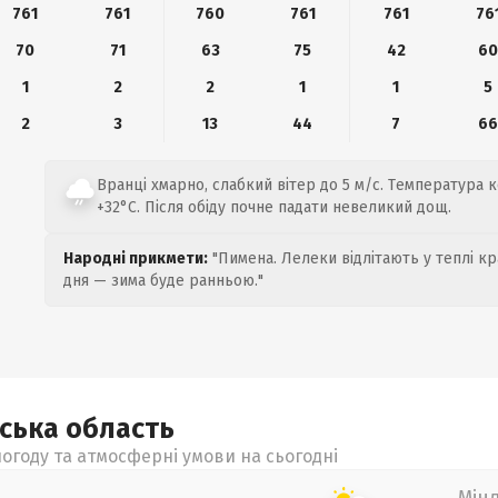
761
761
760
761
761
76
70
71
63
75
42
6
1
2
2
1
1
5
2
3
13
44
7
6
Вранці хмарно, слабкий вітер до 5 м/с. Температура 
+32°C. Після обіду почне падати невеликий дощ.
Народні прикмети:
"Пимена. Лелеки відлітають у теплі кр
дня — зима буде ранньою."
ьська
область
огоду та атмосферні умови на сьогодні