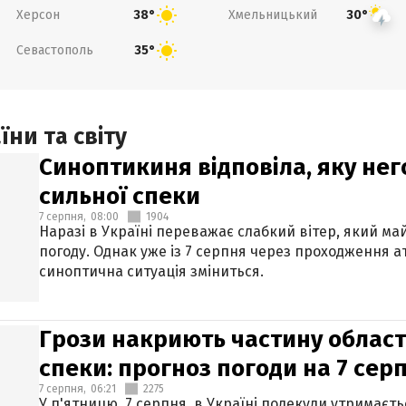
Херсон
Хмельницький
38°
30°
Севастополь
35°
ни та світу
Синоптикиня відповіла, яку нег
сильної спеки
7 серпня,
08:00
1904
Наразі в Україні переважає слабкий вітер, який м
погоду. Однак уже із 7 серпня через проходження 
синоптична ситуація зміниться.
Грози накриють частину областе
спеки: прогноз погоди на 7 сер
7 серпня,
06:21
2275
У п'ятницю, 7 серпня, в Україні подекуди утримаєт