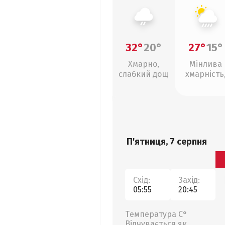
32°
20°
27°
15°
Хмарно,
Мінлива
слабкий дощ
хмарність
зливи
П'ятниця, 7 серпня
Схід:
Захід:
05:55
20:45
Температура С°
Відчувається як