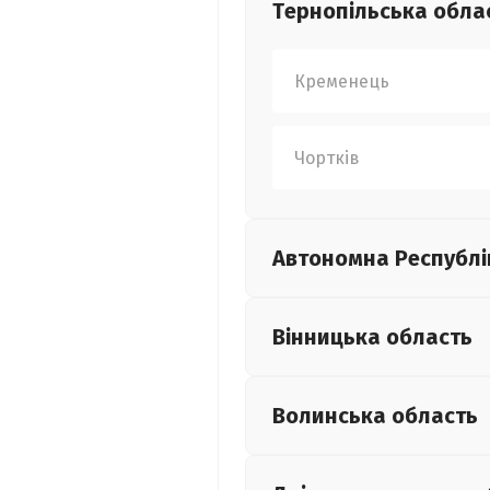
Тернопільська
обла
Кременець
Чортків
Автономна Республі
Вінницька
область
Волинська
область