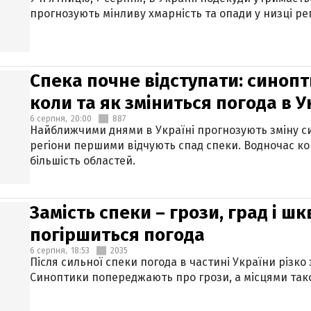
прогнозують мінливу хмарність та опади у низці рег
Спека почне відступати: синопт
коли та як зміниться погода в У
6 серпня,
20:00
887
Найближчими днями в Україні прогнозують зміну син
регіони першими відчують спад спеки. Водночас к
більшість областей.
Замість спеки – грози, град і шк
погіршиться погода
6 серпня,
18:53
2035
Після сильної спеки погода в частині України різко
Синоптики попереджають про грози, а місцями тако