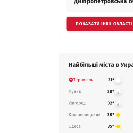
Дніпропетровська
о
ПОКАЗАТИ ІНШІ ОБЛАСТІ
Найбільші міста в Укра
Тернопіль
31°
Луцьк
28°
Ужгород
32°
Кропивницький
38°
Одеса
35°