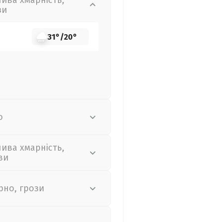
лива хмарність,
зи
31°
/
20°
о
лива хмарність,
ви
рно, грози