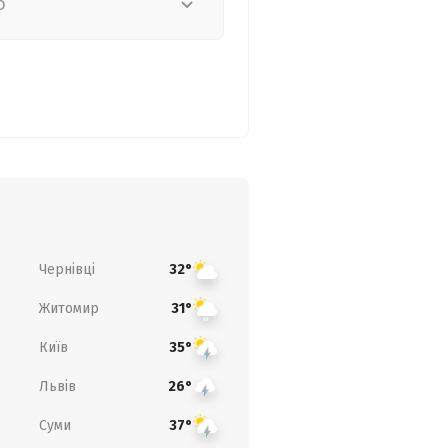
о
Чернівці
32°
Житомир
31°
Київ
35°
Львів
26°
Суми
37°