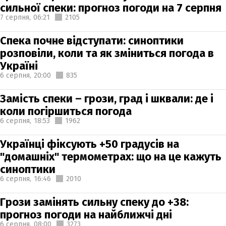
сильної спеки: прогноз погоди на 7 серпня
7 серпня,
06:21
2105
Спека почне відступати: синоптики
розповіли, коли та як зміниться погода в
Україні
6 серпня,
20:00
835
Замість спеки – грози, град і шквали: де і
коли погіршиться погода
6 серпня,
18:53
1962
Українці фіксують +50 градусів на
"домашніх" термометрах: що на це кажуть
синоптики
6 серпня,
16:46
2010
Грози замінять сильну спеку до +38:
прогноз погоди на найближчі дні
6 серпня,
08:00
3273