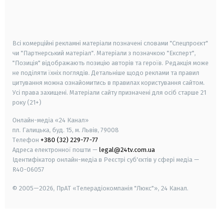
android
apple
smart tv
samsung smart tv
Всі комерційні рекламні матеріали позначені словами "Спецпроєкт"
чи "Партнерський матеріал". Матеріали з позначкою "Експерт",
"Позиція" відображають позицію авторів та героїв. Редакція може
не поділяти їхніх поглядів. Детальніше щодо реклами та правил
цитування можна ознайомитись в правилах користування сайтом.
Усі права захищені.
Матеріали сайту призначені для осіб старше
21
року (21+)
Онлайн-медіа «24 Канал»
пл. Галицька, буд. 15, м. Львів, 79008
Телефон
+380 (32) 229-77-77
Адреса електронної пошти —
legal@24tv.com.ua
Ідентифікатор онлайн-медіа в Реєстрі суб'єктів у сфері медіа —
R40-06057
© 2005—2026,
ПрАТ «Телерадіокомпанія "Люкс"», 24 Канал.