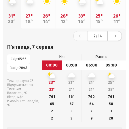
31°
27°
26°
28°
33°
25°
26°
20°
18°
14°
12°
16°
15°
11°
7
/14
П'ятниця, 7 серпня
Ніч
Ранок
Схід:
05:56
00:00
03:00
06:00
09:00
1
Захід:
20:47
Температура С°
23°
21°
21°
25°
Відчувається як
Тиск, мм
23°
21°
21°
25°
Вологість, %
761
761
760
761
Вітер, м/с
Ймовірність опадів,
65
67
64
58
%
2
3
2
3
2
3
9
28