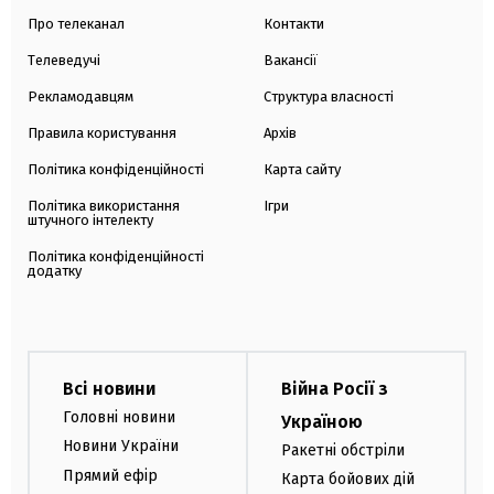
Про телеканал
Контакти
Телеведучі
Вакансії
Рекламодавцям
Структура власності
Правила користування
Архів
Політика конфіденційності
Карта сайту
Політика використання
Ігри
штучного інтелекту
Політика конфіденційності
додатку
Всі новини
Війна Росії з
Головні новини
Україною
Новини України
Ракетні обстріли
Прямий ефір
Карта бойових дій