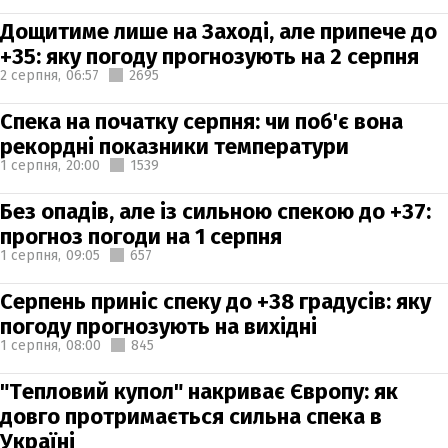
Дощитиме лише на Заході, але припече до
+35: яку погоду прогнозують на 2 серпня
2 серпня,
06:57
2695
Спека на початку серпня: чи поб'є вона
рекордні показники температури
1 серпня,
20:00
1539
Без опадів, але із сильною спекою до +37:
прогноз погоди на 1 серпня
1 серпня,
09:05
657
Серпень приніс спеку до +38 градусів: яку
погоду прогнозують на вихідні
1 серпня,
08:00
845
"Тепловий купол" накриває Європу: як
довго протримається сильна спека в
Україні