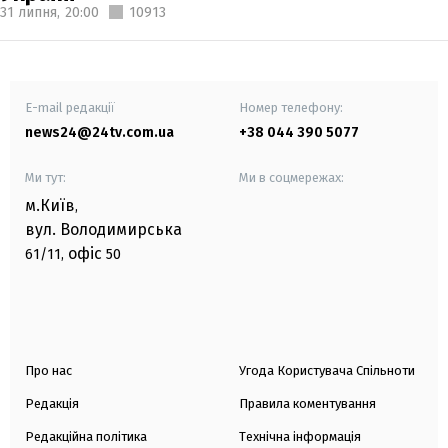
31 липня,
20:00
10913
E-mail редакції
Номер телефону:
news24@24tv.com.ua
+38 044 390 5077
Ми тут:
Ми в соцмережах:
м.Київ
,
вул. Володимирська
офіс
61/11,
50
Про нас
Угода Користувача Спільноти
Редакція
Правила коментування
Редакційна політика
Технічна інформація