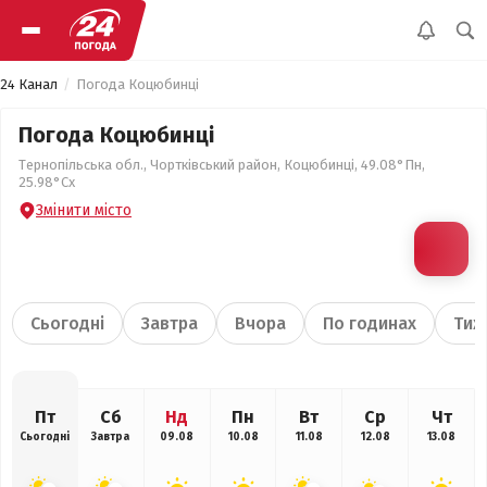
24 Канал
Погода Коцюбинці
Погода Коцюбинці
Тернопільська обл., Чортківський район, Коцюбинці, 49.08°Пн,
25.98°Сх
Змінити місто
Сьогодні
Завтра
Вчора
По годинах
Тиж
Пт
Сб
Нд
Пн
Вт
Ср
Чт
Сьогодні
Завтра
09.08
10.08
11.08
12.08
13.08