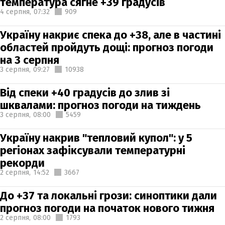
температура сягне +39 градусів
4 серпня,
07:32
909
Україну накриє спека до +38, але в частині
областей пройдуть дощі: прогноз погоди
на 3 серпня
3 серпня,
09:27
10938
Від спеки +40 градусів до злив зі
шквалами: прогноз погоди на тиждень
3 серпня,
08:00
5459
Україну накрив "тепловий купол": у 5
регіонах зафіксували температурні
рекорди
2 серпня,
14:52
3667
До +37 та локальні грози: синоптики дали
прогноз погоди на початок нового тижня
2 серпня,
08:00
1793