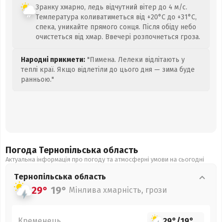
Зранку хмарно, ледь відчутний вітер до 4 м/с.
Температура коливатиметься від +20°C до +31°C,
спека, уникайте прямого сонця. Після обіду небо
очистеться від хмар. Ввечері розпочнеться гроза.
Народні прикмети:
"Пимена. Лелеки відлітають у
теплі краї. Якщо відлетіли до цього дня — зима буде
ранньою."
Погода Тернопільська
область
Актуальна інформація про погоду та атмосферні умови на сьогодні
Тернопільська
область
29°
19°
Мінлива хмарність, грози
Кременець
29°
/
19°