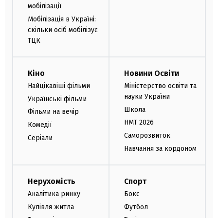
мобілізації
Мобілізація в Україні:
скільки осіб мобілізує
ТЦК
Кіно
Новини Освіти
Найцікавіші фільми
Міністерство освіти та
науки України
Українські фільми
Школа
Фільми на вечір
НМТ 2026
Комедії
Саморозвиток
Серіали
Навчання за кордоном
Нерухомість
Спорт
Аналітика ринку
Бокс
Купівля житла
Футбол