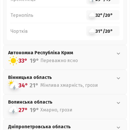
Тернопіль
32°
/
20°
Чортків
31°
/
20°
Автономна Республіка Крим
33°
19°
Переважно ясно
Вінницька
область
34°
21°
Мінлива хмарність, грози
Волинська
область
27°
19°
Хмарно, грози
Дніпропетровська
область