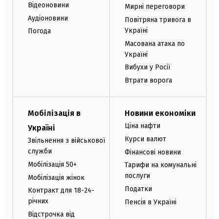
Відеоновини
Мирні переговори
Аудіоновини
Повітряна тривога в
Україні
Погода
Масована атака по
Україні
Вибухи у Росії
Втрати ворога
Мобілізація в
Новини економіки
Ціна нафти
Україні
Курси валют
Звільнення з військової
служби
Фінансові новини
Мобілізація 50+
Тарифи на комунальні
послуги
Мобілізація жінок
Податки
Контракт для 18-24-
річних
Пенсія в Україні
Відстрочка від