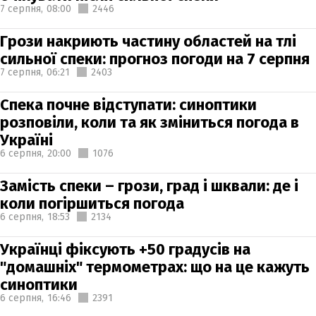
7 серпня,
08:00
2446
Грози накриють частину областей на тлі
сильної спеки: прогноз погоди на 7 серпня
7 серпня,
06:21
2403
Спека почне відступати: синоптики
розповіли, коли та як зміниться погода в
Україні
6 серпня,
20:00
1076
Замість спеки – грози, град і шквали: де і
коли погіршиться погода
6 серпня,
18:53
2134
Українці фіксують +50 градусів на
"домашніх" термометрах: що на це кажуть
синоптики
6 серпня,
16:46
2391