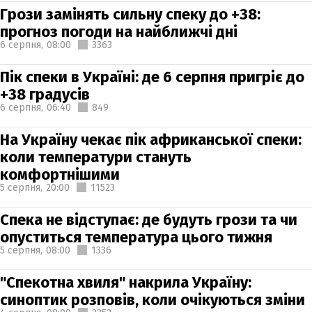
Грози замінять сильну спеку до +38:
прогноз погоди на найближчі дні
6 серпня,
08:00
3363
Пік спеки в Україні: де 6 серпня пригріє до
+38 градусів
6 серпня,
06:40
849
На Україну чекає пік африканської спеки:
коли температури стануть
комфортнішими
5 серпня,
20:00
11523
Спека не відступає: де будуть грози та чи
опуститься температура цього тижня
5 серпня,
08:00
1336
"Спекотна хвиля" накрила Україну:
синоптик розповів, коли очікуються зміни