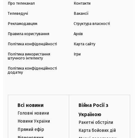
Про телеканал
Контакти
Телеведучі
Вакансії
Рекламодавцям
Структура власності
Правила користування
Архів
Політика конфіденційності
Карта сайту
Політика використання
Ігри
штучного інтелекту
Політика конфіденційності
додатку
Всі новини
Війна Росії з
Головні новини
Україною
Новини України
Ракетні обстріли
Прямий ефір
Карта бойових дій
Відеоновини