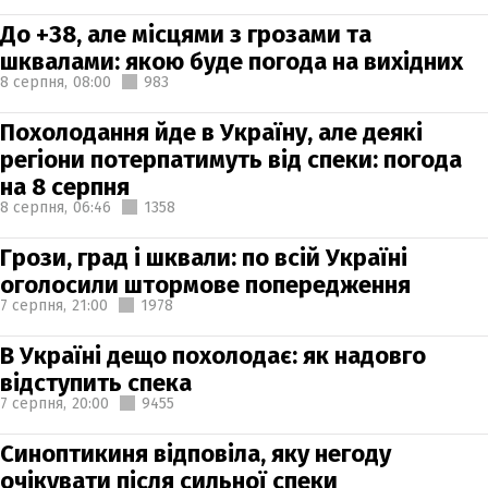
До +38, але місцями з грозами та
шквалами: якою буде погода на вихідних
8 серпня,
08:00
983
Похолодання йде в Україну, але деякі
регіони потерпатимуть від спеки: погода
на 8 серпня
8 серпня,
06:46
1358
Грози, град і шквали: по всій Україні
оголосили штормове попередження
7 серпня,
21:00
1978
В Україні дещо похолодає: як надовго
відступить спека
7 серпня,
20:00
9455
Синоптикиня відповіла, яку негоду
очікувати після сильної спеки