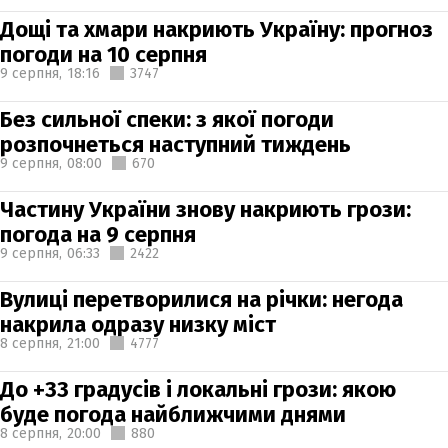
Дощі та хмари накриють Україну: прогноз
погоди на 10 серпня
9 серпня,
18:16
3747
Без сильної спеки: з якої погоди
розпочнеться наступний тиждень
9 серпня,
08:00
670
Частину України знову накриють грози:
погода на 9 серпня
9 серпня,
06:33
2422
Вулиці перетворилися на річки: негода
накрила одразу низку міст
8 серпня,
21:00
4777
До +33 градусів і локальні грози: якою
буде погода найближчими днями
8 серпня,
20:00
880