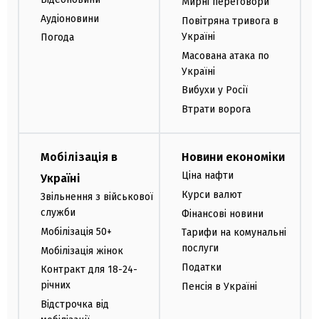
Мирні переговори
Аудіоновини
Повітряна тривога в
Україні
Погода
Масована атака по
Україні
Вибухи у Росії
Втрати ворога
Мобілізація в
Новини економіки
Ціна нафти
Україні
Курси валют
Звільнення з військової
служби
Фінансові новини
Мобілізація 50+
Тарифи на комунальні
послуги
Мобілізація жінок
Податки
Контракт для 18-24-
річних
Пенсія в Україні
Відстрочка від