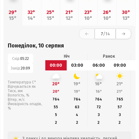
29°
32°
25°
21°
23°
26°
30°
15°
14°
15°
12°
10°
10°
13°
7
/14
Понеділок, 10 серпня
Ніч
Ранок
Схід:
05:22
00:00
03:00
06:00
09:00
1
Захід:
20:09
Температура С°
20°
19°
16°
21°
Відчувається як
Тиск, мм
20°
19°
16°
21°
Вологість, %
764
764
764
765
Вітер, м/с
Ймовірність опадів,
55
63
72
57
%
5
4
3
3
2
2
2
2
З ранку і до вечора мінлива хмарність, легкий