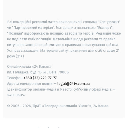
smart tv
samsung smart tv
Всі комерційні рекламні матеріали позначені словами "Спецпроєкт"
чи "Партнерський матеріал". Матеріали з позначкою "Експерт",
"Позиція" відображають позицію авторів та героїв. Редакція може
не поділяти їхніх поглядів. Детальніше щодо реклами та правил
цитування можна ознайомитись в правилах користування сайтом.
Усі права захищені.
Матеріали сайту призначені для осіб старше
21
року (21+)
Онлайн-медіа «24 Канал»
пл. Галицька, буд. 15, м. Львів, 79008
Телефон
+380 (32) 229-77-77
Адреса електронної пошти —
legal@24tv.com.ua
Ідентифікатор онлайн-медіа в Реєстрі суб'єктів у сфері медіа —
R40-06057
© 2005—2026,
ПрАТ «Телерадіокомпанія "Люкс"», 24 Канал.