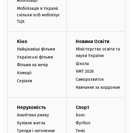
мобілізації
Мобілізація в Україні:
скільки осіб мобілізує
ТЦК
Кіно
Новини Освіти
Найцікавіші фільми
Міністерство освіти та
науки України
Українські фільми
Школа
Фільми на вечір
НМТ 2026
Комедії
Саморозвиток
Серіали
Навчання за кордоном
Нерухомість
Спорт
Аналітика ринку
Бокс
Купівля житла
Футбол
Тренди і натхнення
Теніс