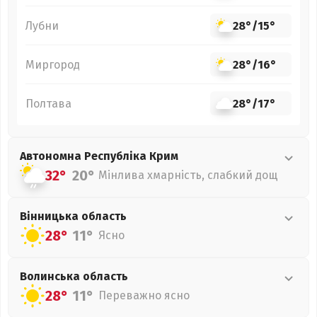
Лубни
28°
/
15°
Миргород
28°
/
16°
Полтава
28°
/
17°
Автономна Республіка Крим
32°
20°
Мінлива хмарність, слабкий дощ
Вінницька
область
28°
11°
Ясно
Волинська
область
28°
11°
Переважно ясно