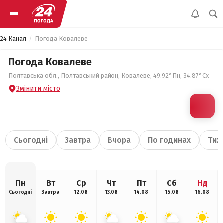
24 Канал
Погода Ковалеве
Погода Ковалеве
Полтавська обл., Полтавський район, Ковалеве, 49.92°Пн, 34.87°Сх
Змінити місто
Сьогодні
Завтра
Вчора
По годинах
Тиж
Пн
Вт
Ср
Чт
Пт
Сб
Нд
Сьогодні
Завтра
12.08
13.08
14.08
15.08
16.08