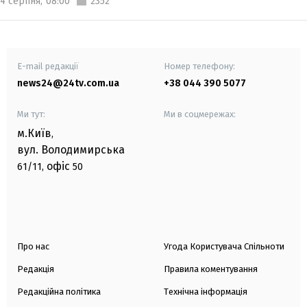
4 серпня,
08:00
2352
E-mail редакції
Номер телефону:
news24@24tv.com.ua
+38 044 390 5077
Ми тут:
Ми в соцмережах:
м.Київ
,
вул. Володимирська
офіс
61/11,
50
Про нас
Угода Користувача Спільноти
Редакція
Правила коментування
Редакційна політика
Технічна інформація