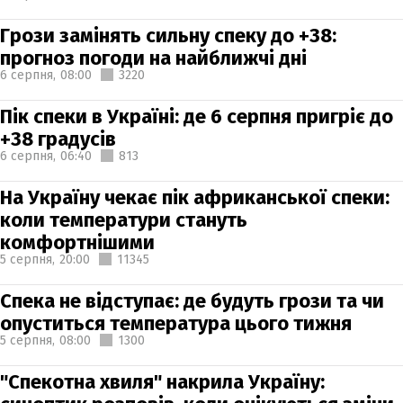
Грози замінять сильну спеку до +38:
прогноз погоди на найближчі дні
6 серпня,
08:00
3220
Пік спеки в Україні: де 6 серпня пригріє до
+38 градусів
6 серпня,
06:40
813
На Україну чекає пік африканської спеки:
коли температури стануть
комфортнішими
5 серпня,
20:00
11345
Спека не відступає: де будуть грози та чи
опуститься температура цього тижня
5 серпня,
08:00
1300
"Спекотна хвиля" накрила Україну: