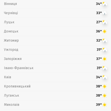
Вінниця
34°
Чернівці
33°
Луцьк
27°
Донецьк
36°
Житомир
32°
Ужгород
31°
Запоріжжя
37°
Івано-Франківськ
31°
Київ
34°
Кропивницький
38°
Луганськ
38°
Миколаїв
39°