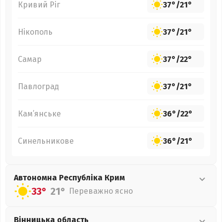
Кривий Ріг
37°
/
21°
Нікополь
37°
/
21°
Самар
37°
/
22°
Павлоград
37°
/
21°
Кам’янське
36°
/
22°
Синельникове
36°
/
21°
Автономна Республіка Крим
33°
21°
Переважно ясно
Вінницька
область