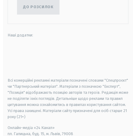
ДО РОЗСИЛОК
Наші додатки:
android
apple
smart tv
samsung smart tv
Всі комерційні рекламні матеріали позначені словами "Спецпроєкт"
чи "Партнерський матеріал". Матеріали з позначкою "Експерт",
"Позиція" відображають позицію авторів та героїв. Редакція може
не поділяти їхніх поглядів. Детальніше щодо реклами та правил
цитування можна ознайомитись в правилах користування сайтом.
Усі права захищені.
Матеріали сайту призначені для осіб старше
21
року (21+)
Онлайн-медіа «24 Канал»
пл. Галицька, буд. 15, м. Львів, 79008