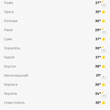
Львів
27°
Одеса
35°
Полтава
36°
Рівне
29°
Суми
37°
Тернопіль
30°
Харків
37°
Херсон
38°
Хмельницький
31°
Черкаси
36°
Чернігів
34°
Севастополь
35°