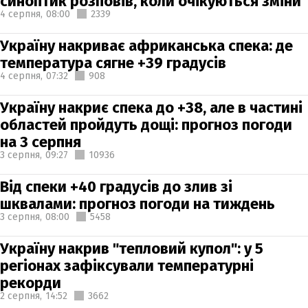
синоптик розповів, коли очікуються зміни
4 серпня,
08:00
2339
Україну накриває африканська спека: де
температура сягне +39 градусів
4 серпня,
07:32
908
Україну накриє спека до +38, але в частині
областей пройдуть дощі: прогноз погоди
на 3 серпня
3 серпня,
09:27
10936
Від спеки +40 градусів до злив зі
шквалами: прогноз погоди на тиждень
3 серпня,
08:00
5458
Україну накрив "тепловий купол": у 5
регіонах зафіксували температурні
рекорди
2 серпня,
14:52
3662