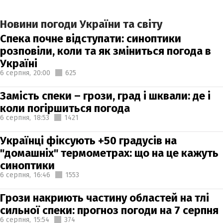
Новини погоди України та світу
Спека почне відступати: синоптики
розповіли, коли та як зміниться погода в
Україні
6 серпня,
20:00
625
Замість спеки – грози, град і шквали: де і
коли погіршиться погода
6 серпня,
18:53
1421
Українці фіксують +50 градусів на
"домашніх" термометрах: що на це кажуть
синоптики
6 серпня,
16:46
1553
Грози накриють частину областей на тлі
сильної спеки: прогноз погоди на 7 серпня
6 серпня,
15:54
374