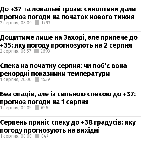
До +37 та локальні грози: синоптики дали
прогноз погоди на початок нового тижня
2 серпня,
08:00
1793
Дощитиме лише на Заході, але припече до
+35: яку погоду прогнозують на 2 серпня
2 серпня,
06:57
2693
Спека на початку серпня: чи поб'є вона
рекордні показники температури
1 серпня,
20:00
1539
Без опадів, але із сильною спекою до +37:
прогноз погоди на 1 серпня
1 серпня,
09:05
656
Серпень приніс спеку до +38 градусів: яку
погоду прогнозують на вихідні
1 серпня,
08:00
844