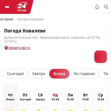
24 Канал
Погода Ковалеве
Погода Ковалеве
Дніпропетровська обл., Криворізький район, Ковалеве, 48.15°Пн,
33.79°Сх
Змінити місто
Сьогодні
Завтра
Вчора
По годинах
Тиж
Чт
Пт
Сб
Нд
Пн
Вт
Ср
Вчора
Сьогодні
Завтра
09.08
10.08
11.08
12.08