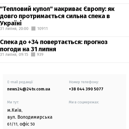
"Тепловий купол" накриває Європу: як
довго протримається сильна спека в
Україні
31 липня,
20:00
10911
Спека до +34 повертається: прогноз
погоди на 31 липня
31 липня,
09:15
939
E-mail редакції
Номер телефону:
news24@24tv.com.ua
+38 044 390 5077
Ми тут:
Ми в соцмережах:
м.Київ
,
вул. Володимирська
офіс
61/11,
50