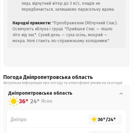
ледь відчутний вітер до 3 м/с, опадів не
передбачається, залишаємо парасольку вдома.
Народні прикмети:
"Преображення (Яблучний Спас).
Освячують яблука і груші. "Прийшов Спас — пішло
літо від нас". Сухий день — суха осінь, мокрий —
мокра. Ночі стають по-справжньому холодними."
Погода Дніпропетровська
область
Актуальна інформація про погоду та атмосферні умови на сьогодні
Дніпропетровська
область
36°
24°
Ясно
Дніпро
36°
/
24°