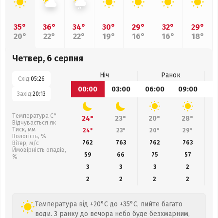
35°
36°
34°
30°
29°
32°
29°
20°
22°
22°
19°
16°
16°
18°
Четвер, 6 серпня
Ніч
Ранок
Схід:
05:26
00:00
03:00
06:00
09:00
1
Захід:
20:13
Температура С°
24°
23°
20°
28°
Відчувається як
Тиск, мм
24°
23°
20°
29°
Вологість, %
762
763
762
763
Вітер, м/с
Ймовірність опадів,
59
66
75
57
%
3
3
3
2
2
2
2
2
Температура від +20°C до +35°C, пийте багато
води. З ранку до вечора небо буде безхмарним,