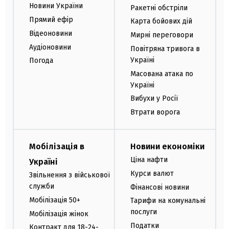
Новини України
Ракетні обстріли
Прямий ефір
Карта бойових дій
Відеоновини
Мирні переговори
Аудіоновини
Повітряна тривога в
Україні
Погода
Масована атака по
Україні
Вибухи у Росії
Втрати ворога
Мобілізація в
Новини економіки
Ціна нафти
Україні
Курси валют
Звільнення з військової
служби
Фінансові новини
Мобілізація 50+
Тарифи на комунальні
послуги
Мобілізація жінок
Податки
Контракт для 18-24-