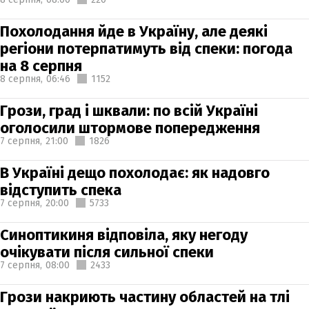
Похолодання йде в Україну, але деякі
регіони потерпатимуть від спеки: погода
на 8 серпня
8 серпня,
06:46
1152
Грози, град і шквали: по всій Україні
оголосили штормове попередження
7 серпня,
21:00
1826
В Україні дещо похолодає: як надовго
відступить спека
7 серпня,
20:00
5733
Синоптикиня відповіла, яку негоду
очікувати після сильної спеки
7 серпня,
08:00
2433
Грози накриють частину областей на тлі