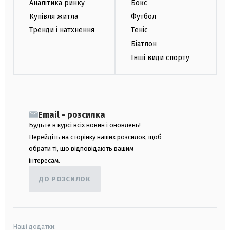
Аналітика ринку
Бокс
Купівля житла
Футбол
Тренди і натхнення
Теніс
Біатлон
Інші види спорту
Email - розсилка
Будьте в курсі всіх новин і оновлень!
Перейдіть на сторінку наших розсилок, щоб
обрати ті, що відповідають вашим
інтересам.
ДО РОЗСИЛОК
Наші додатки: