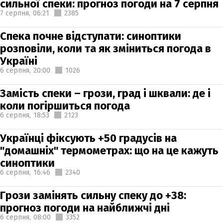
сильної спеки: прогноз погоди на 7 серпня
7 серпня,
06:21
2385
Спека почне відступати: синоптики
розповіли, коли та як зміниться погода в
Україні
6 серпня,
20:00
1026
Замість спеки – грози, град і шквали: де і
коли погіршиться погода
6 серпня,
18:53
2123
Українці фіксують +50 градусів на
"домашніх" термометрах: що на це кажуть
синоптики
6 серпня,
16:46
2340
Грози замінять сильну спеку до +38:
прогноз погоди на найближчі дні
6 серпня,
08:00
3352