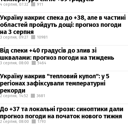
4 серпня,
07:32
911
Україну накриє спека до +38, але в частині
областей пройдуть дощі: прогноз погоди
на 3 серпня
3 серпня,
09:27
10981
Від спеки +40 градусів до злив зі
шквалами: прогноз погоди на тиждень
3 серпня,
08:00
5464
Україну накрив "тепловий купол": у 5
регіонах зафіксували температурні
рекорди
2 серпня,
14:52
3681
До +37 та локальні грози: синоптики дали
прогноз погоди на початок нового тижня
2 серпня,
08:00
1793