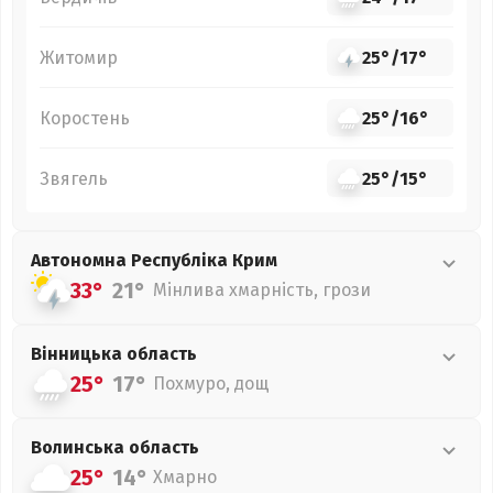
Житомир
25°
/
17°
Коростень
25°
/
16°
Звягель
25°
/
15°
Автономна Республіка Крим
33°
21°
Мінлива хмарність, грози
Вінницька
область
25°
17°
Похмуро, дощ
Волинська
область
25°
14°
Хмарно