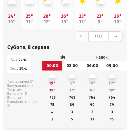
24°
25°
28°
26°
23°
23°
26°
15°
11°
12°
15°
11°
9°
10°
7
/14
Субота, 8 серпня
Ніч
Ранок
Схід:
05:43
00:00
03:00
06:00
09:00
1
Захід:
20:45
Температура С°
19°
17°
16°
19°
Відчувається як
Тиск, мм
19°
17°
16°
19°
Вологість, %
763
763
764
764
Вітер, м/с
Ймовірність опадів,
75
89
90
79
%
4
3
3
3
2
5
13
15