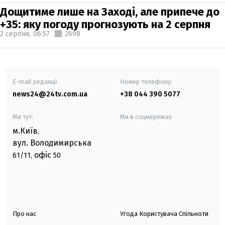
Дощитиме лише на Заході, але припече до
+35: яку погоду прогнозують на 2 серпня
2 серпня,
06:57
2698
E-mail редакції
Номер телефону:
news24@24tv.com.ua
+38 044 390 5077
Ми тут:
Ми в соцмережах:
м.Київ
,
вул. Володимирська
офіс
61/11,
50
Про нас
Угода Користувача Спільноти