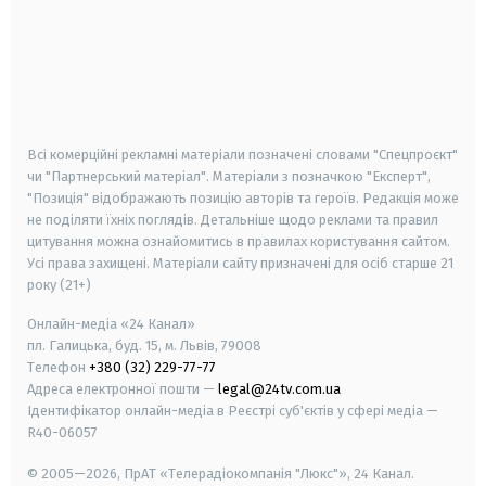
android
apple
smart tv
samsung smart tv
Всі комерційні рекламні матеріали позначені словами "Спецпроєкт"
чи "Партнерський матеріал". Матеріали з позначкою "Експерт",
"Позиція" відображають позицію авторів та героїв. Редакція може
не поділяти їхніх поглядів. Детальніше щодо реклами та правил
цитування можна ознайомитись в правилах користування сайтом.
Усі права захищені.
Матеріали сайту призначені для осіб старше
21
року (21+)
Онлайн-медіа «24 Канал»
пл. Галицька, буд. 15, м. Львів, 79008
Телефон
+380 (32) 229-77-77
Адреса електронної пошти —
legal@24tv.com.ua
Ідентифікатор онлайн-медіа в Реєстрі суб'єктів у сфері медіа —
R40-06057
© 2005—2026,
ПрАТ «Телерадіокомпанія "Люкс"», 24 Канал.