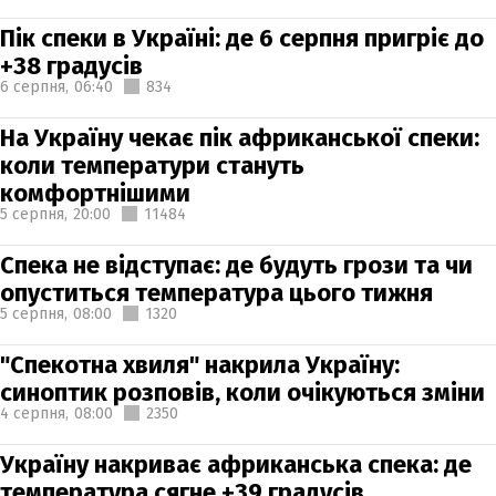
Пік спеки в Україні: де 6 серпня пригріє до
+38 градусів
6 серпня,
06:40
834
На Україну чекає пік африканської спеки:
коли температури стануть
комфортнішими
5 серпня,
20:00
11484
Спека не відступає: де будуть грози та чи
опуститься температура цього тижня
5 серпня,
08:00
1320
"Спекотна хвиля" накрила Україну:
синоптик розповів, коли очікуються зміни
4 серпня,
08:00
2350
Україну накриває африканська спека: де
температура сягне +39 градусів