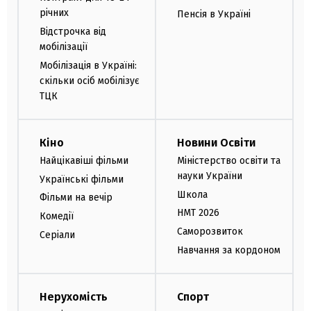
річних
Пенсія в Україні
Відстрочка від
мобілізації
Мобілізація в Україні:
скільки осіб мобілізує
ТЦК
Кіно
Новини Освіти
Найцікавіші фільми
Міністерство освіти та
науки України
Українські фільми
Школа
Фільми на вечір
НМТ 2026
Комедії
Саморозвиток
Серіали
Навчання за кордоном
Нерухомість
Спорт