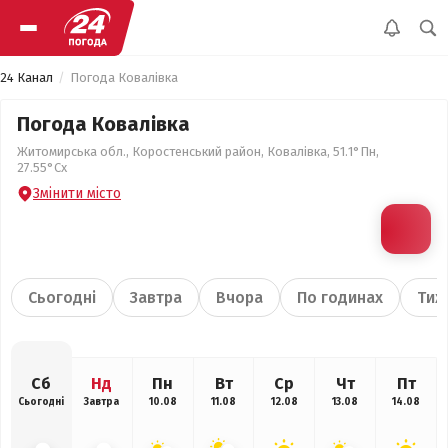
24 Канал
Погода Ковалівка
Погода Ковалівка
Житомирська обл., Коростенський район, Ковалівка, 51.1°Пн,
27.55°Сх
Змінити місто
Сьогодні
Завтра
Вчора
По годинах
Тиж
Сб
Нд
Пн
Вт
Ср
Чт
Пт
Сьогодні
Завтра
10.08
11.08
12.08
13.08
14.08