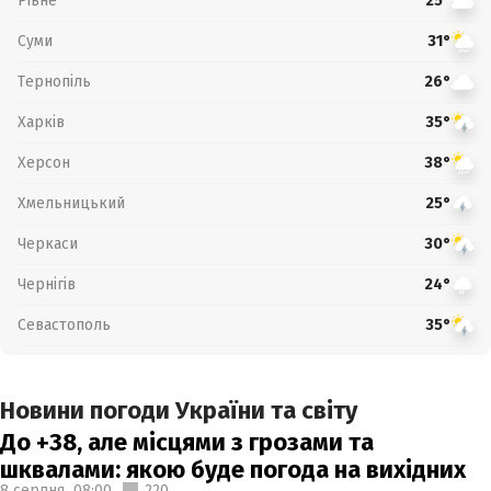
Рівне
25°
Суми
31°
Тернопіль
26°
Харків
35°
Херсон
38°
Хмельницький
25°
Черкаси
30°
Чернігів
24°
Севастополь
35°
Новини погоди України та світу
До +38, але місцями з грозами та
шквалами: якою буде погода на вихідних
8 серпня,
08:00
220