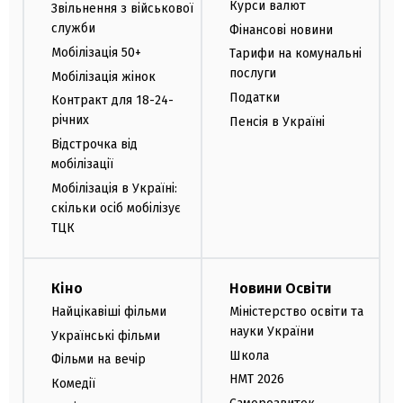
Курси валют
Звільнення з військової
служби
Фінансові новини
Мобілізація 50+
Тарифи на комунальні
послуги
Мобілізація жінок
Податки
Контракт для 18-24-
річних
Пенсія в Україні
Відстрочка від
мобілізації
Мобілізація в Україні:
скільки осіб мобілізує
ТЦК
Кіно
Новини Освіти
Найцікавіші фільми
Міністерство освіти та
науки України
Українські фільми
Школа
Фільми на вечір
НМТ 2026
Комедії