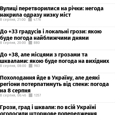
Вулиці перетворилися на річки: негода
накрила одразу низку міст
8 серпня,
21:00
4776
До +33 градусів і локальні грози: якою
буде погода найближчими днями
8 серпня,
20:00
880
До +38, але місцями з грозами та
шквалами: якою буде погода на вихідних
8 серпня,
08:00
983
Похолодання йде в Україну, але деякі
регіони потерпатимуть від спеки: погода
на 8 серпня
8 серпня,
06:46
1357
Грози, град і шквали: по всій Україні
оголосили штормове попередження