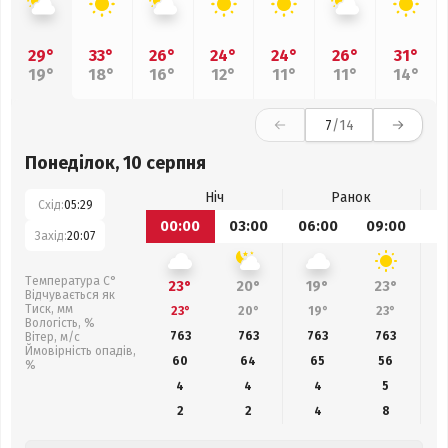
29°
33°
26°
24°
24°
26°
31°
19°
18°
16°
12°
11°
11°
14°
7
/14
Понеділок, 10 серпня
Ніч
Ранок
Схід:
05:29
00:00
03:00
06:00
09:00
1
Захід:
20:07
Температура С°
23°
20°
19°
23°
Відчувається як
Тиск, мм
23°
20°
19°
23°
Вологість, %
763
763
763
763
Вітер, м/с
Ймовірність опадів,
60
64
65
56
%
4
4
4
5
2
2
4
8