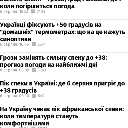
коли погіршиться погода
6 серпня,
18:53
2134
Українці фіксують +50 градусів на
"домашніх" термометрах: що на це кажуть
синоптики
6 серпня,
16:46
2391
Грози замінять сильну спеку до +38:
прогноз погоди на найближчі дні
6 серпня,
08:00
3363
Пік спеки в Україні: де 6 серпня пригріє до
+38 градусів
6 серпня,
06:40
849
На Україну чекає пік африканської спеки:
коли температури стануть
комфортнішими