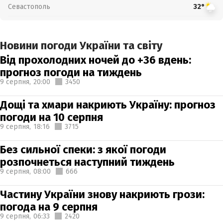
Севастополь
32°
Новини погоди України та світу
Від прохолодних ночей до +36 вдень:
прогноз погоди на тиждень
9 серпня,
20:00
3450
Дощі та хмари накриють Україну: прогноз
погоди на 10 серпня
9 серпня,
18:16
3715
Без сильної спеки: з якої погоди
розпочнеться наступний тиждень
9 серпня,
08:00
666
Частину України знову накриють грози:
погода на 9 серпня
9 серпня,
06:33
2420