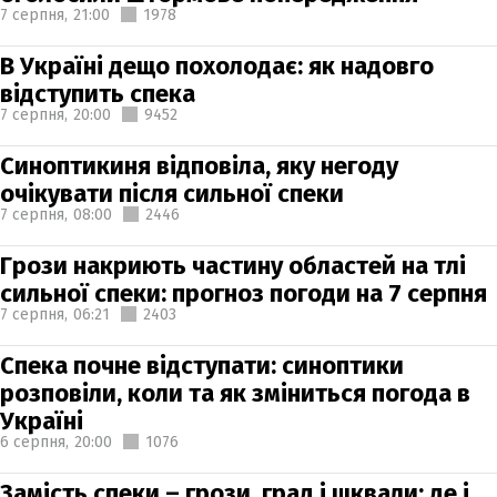
7 серпня,
21:00
1978
В Україні дещо похолодає: як надовго
відступить спека
7 серпня,
20:00
9452
Синоптикиня відповіла, яку негоду
очікувати після сильної спеки
7 серпня,
08:00
2446
Грози накриють частину областей на тлі
сильної спеки: прогноз погоди на 7 серпня
7 серпня,
06:21
2403
Спека почне відступати: синоптики
розповіли, коли та як зміниться погода в
Україні
6 серпня,
20:00
1076
Замість спеки – грози, град і шквали: де і