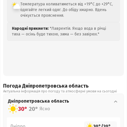
Температура коливатиметься від +19°C до +29°C,
одягайте легкий одяг. До обіду хмарно. Вдень
очікується прояснення.
Народні прикмети:
"Лаврентія. Якщо вода в річці
тиха — осінь буде тихою, зима — без завірюх."
Погода Дніпропетровська
область
Актуальна інформація про погоду та атмосферні умови на сьогодні
Дніпропетровська
область
30°
20°
Ясно
Дніпро
30°
/
20°