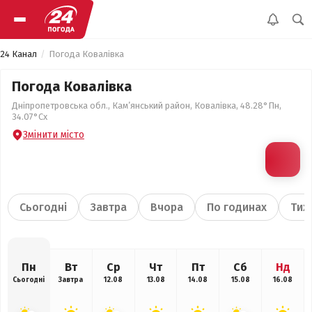
24 Канал
Погода Ковалівка
Погода Ковалівка
Дніпропетровська обл., Кам’янський район, Ковалівка, 48.28°Пн,
34.07°Сх
Змінити місто
Сьогодні
Завтра
Вчора
По годинах
Тиж
Пн
Вт
Ср
Чт
Пт
Сб
Нд
Сьогодні
Завтра
12.08
13.08
14.08
15.08
16.08