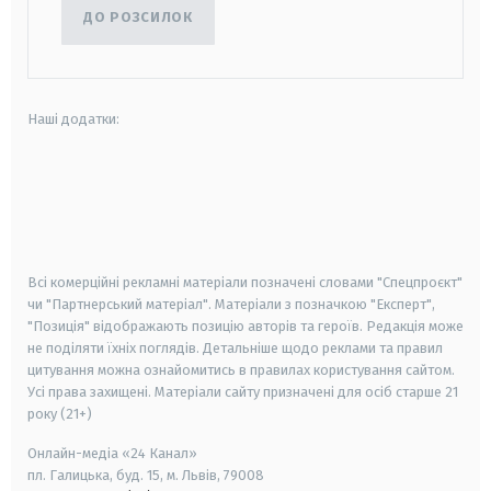
ДО РОЗСИЛОК
Наші додатки:
android
apple
smart tv
samsung smart tv
Всі комерційні рекламні матеріали позначені словами "Спецпроєкт"
чи "Партнерський матеріал". Матеріали з позначкою "Експерт",
"Позиція" відображають позицію авторів та героїв. Редакція може
не поділяти їхніх поглядів. Детальніше щодо реклами та правил
цитування можна ознайомитись в правилах користування сайтом.
Усі права захищені.
Матеріали сайту призначені для осіб старше
21
року (21+)
Онлайн-медіа «24 Канал»
пл. Галицька, буд. 15, м. Львів, 79008