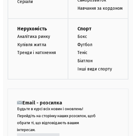
Саморозвиток
Серіали
Навчання за кордоном
Нерухомість
Спорт
Аналітика ринку
Бокс
Купівля житла
Футбол
Тренди і натхнення
Теніс
Біатлон
Інші види спорту
Email - розсилка
Будьте в курсі всіх новин і оновлень!
Перейдіть на сторінку наших розсилок, щоб
обрати ті, що відповідають вашим
інтересам.