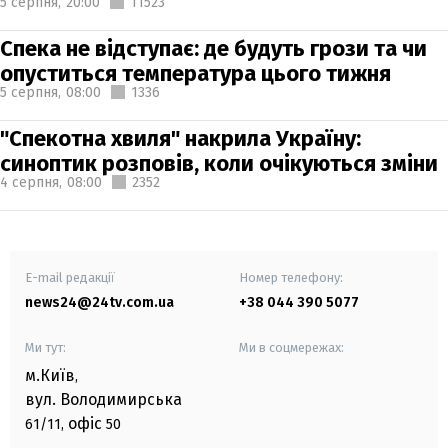
5 серпня,
20:00
11523
Спека не відступає: де будуть грози та чи
опуститься температура цього тижня
5 серпня,
08:00
1336
"Спекотна хвиля" накрила Україну:
синоптик розповів, коли очікуються зміни
4 серпня,
08:00
2352
E-mail редакції
Номер телефону:
news24@24tv.com.ua
+38 044 390 5077
Ми тут:
Ми в соцмережах:
м.Київ
,
вул. Володимирська
офіс
61/11,
50