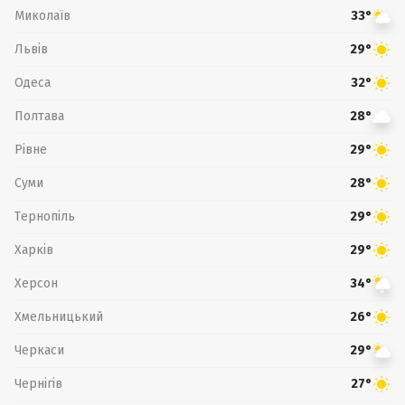
Миколаїв
33°
Львів
29°
Одеса
32°
Полтава
28°
Рівне
29°
Суми
28°
Тернопіль
29°
Харків
29°
Херсон
34°
Хмельницький
26°
Черкаси
29°
Чернігів
27°