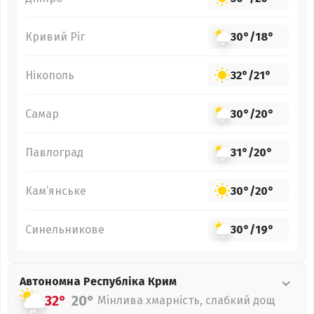
Кривий Ріг
30°
/
18°
Нікополь
32°
/
21°
Самар
30°
/
20°
Павлоград
31°
/
20°
Кам’янське
30°
/
20°
Синельникове
30°
/
19°
Автономна Республіка Крим
32°
20°
Мінлива хмарність, слабкий дощ