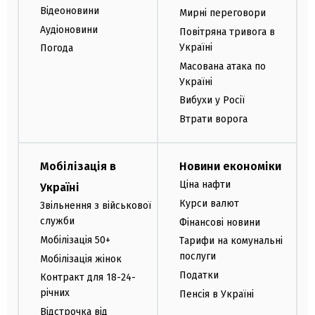
Відеоновини
Мирні переговори
Аудіоновини
Повітряна тривога в
Україні
Погода
Масована атака по
Україні
Вибухи у Росії
Втрати ворога
Мобілізація в
Новини економіки
Ціна нафти
Україні
Курси валют
Звільнення з військової
служби
Фінансові новини
Мобілізація 50+
Тарифи на комунальні
послуги
Мобілізація жінок
Податки
Контракт для 18-24-
річних
Пенсія в Україні
Відстрочка від