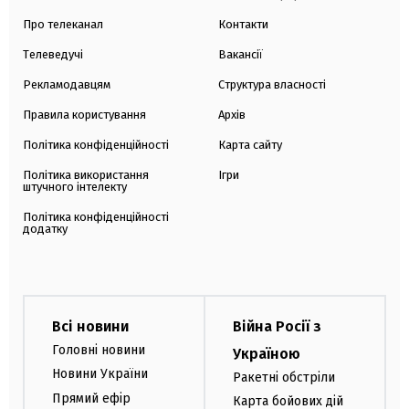
Про телеканал
Контакти
Телеведучі
Вакансії
Рекламодавцям
Структура власності
Правила користування
Архів
Політика конфіденційності
Карта сайту
Політика використання
Ігри
штучного інтелекту
Політика конфіденційності
додатку
Всі новини
Війна Росії з
Головні новини
Україною
Новини України
Ракетні обстріли
Прямий ефір
Карта бойових дій