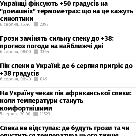
Українці фіксують +50 градусів на
"домашніх" термометрах: що на це кажуть
синоптики
6 серпня,
16:46
2392
Грози замінять сильну спеку до +38:
прогноз погоди на найближчі дні
6 серпня,
08:00
3364
Пік спеки в Україні: де 6 серпня пригріє до
+38 градусів
6 серпня,
06:40
849
На Україну чекає пік африканської спеки:
коли температури стануть
комфортнішими
5 серпня,
20:00
11523
Спека не відступає: де будуть грози та чи
опуститься температура цього тижня