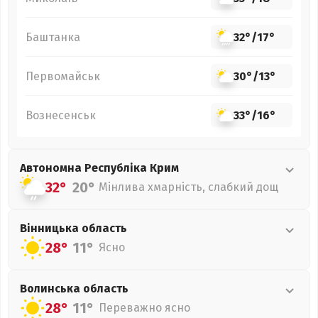
Баштанка
32°
/
17°
Первомайськ
30°
/
13°
Вознесенськ
33°
/
16°
Автономна Республіка Крим
32°
20°
Мінлива хмарність, слабкий дощ
Вінницька
область
28°
11°
Ясно
Волинська
область
28°
11°
Переважно ясно