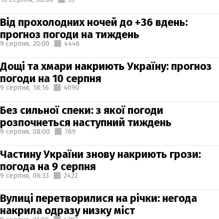
Від прохолодних ночей до +36 вдень:
прогноз погоди на тиждень
9 серпня,
20:00
4446
Дощі та хмари накриють Україну: прогноз
погоди на 10 серпня
9 серпня,
18:16
4090
Без сильної спеки: з якої погоди
розпочнеться наступний тиждень
9 серпня,
08:00
769
Частину України знову накриють грози:
погода на 9 серпня
9 серпня,
06:33
2422
Вулиці перетворилися на річки: негода
накрила одразу низку міст