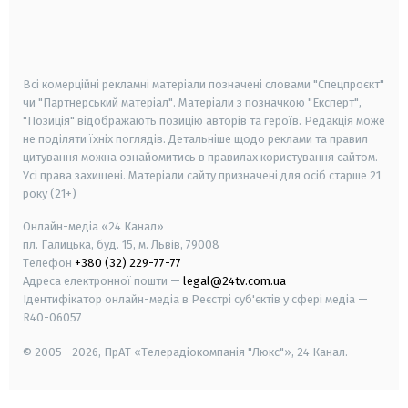
android
apple
smart tv
samsung smart tv
Всі комерційні рекламні матеріали позначені словами "Спецпроєкт"
чи "Партнерський матеріал". Матеріали з позначкою "Експерт",
"Позиція" відображають позицію авторів та героїв. Редакція може
не поділяти їхніх поглядів. Детальніше щодо реклами та правил
цитування можна ознайомитись в правилах користування сайтом.
Усі права захищені.
Матеріали сайту призначені для осіб старше
21
року (21+)
Онлайн-медіа «24 Канал»
пл. Галицька, буд. 15, м. Львів, 79008
Телефон
+380 (32) 229-77-77
Адреса електронної пошти —
legal@24tv.com.ua
Ідентифікатор онлайн-медіа в Реєстрі суб'єктів у сфері медіа —
R40-06057
© 2005—2026,
ПрАТ «Телерадіокомпанія "Люкс"», 24 Канал.