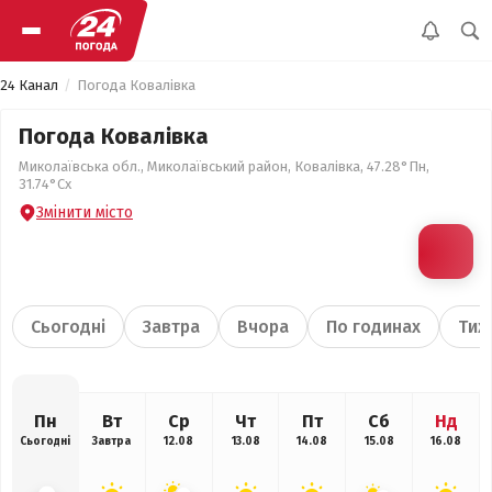
24 Канал
Погода Ковалівка
Погода Ковалівка
Миколаївська обл., Миколаївський район, Ковалівка, 47.28°Пн,
31.74°Сх
Змінити місто
Сьогодні
Завтра
Вчора
По годинах
Тиж
Пн
Вт
Ср
Чт
Пт
Сб
Нд
Сьогодні
Завтра
12.08
13.08
14.08
15.08
16.08