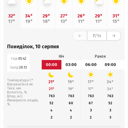
32°
34°
29°
27°
26°
29°
31°
17°
19°
18°
13°
11°
11°
15°
7
/14
Понеділок, 10 серпня
Ніч
Ранок
Схід:
05:42
00:00
03:00
06:00
09:00
1
Захід:
20:13
Температура С°
21°
19°
17°
24°
Відчувається як
Тиск, мм
21°
19°
17°
24°
Вологість, %
763
763
763
763
Вітер, м/с
Ймовірність опадів,
52
60
67
52
%
4
4
3
3
2
2
2
3