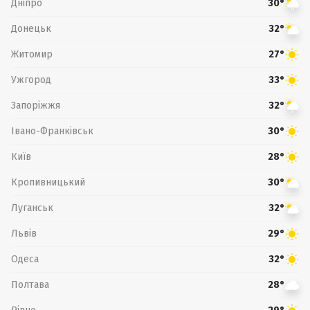
Дніпро
30°
Донецьк
32°
Житомир
27°
Ужгород
33°
Запоріжжя
32°
Івано-Франківськ
30°
Київ
28°
Кропивницький
30°
Луганськ
32°
Львів
29°
Одеса
32°
Полтава
28°