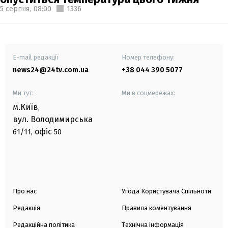
5 серпня,
08:00
1336
E-mail редакції
Номер телефону:
news24@24tv.com.ua
+38 044 390 5077
Ми тут:
Ми в соцмережах:
м.Київ
,
вул. Володимирська
офіс
61/11,
50
Про нас
Угода Користувача Спільноти
Редакція
Правила коментування
Редакційна політика
Технічна інформація