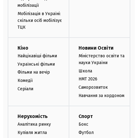
мобілізації
Мобілізація в Україні:
скільки осіб мобілізує
ТЦК
Кіно
Новини Освіти
Найцікавіші фільми
Міністерство освіти та
науки України
Українські фільми
Школа
Фільми на вечір
НМТ 2026
Комедії
Саморозвиток
Серіали
Навчання за кордоном
Нерухомість
Спорт
Аналітика ринку
Бокс
Купівля житла
Футбол