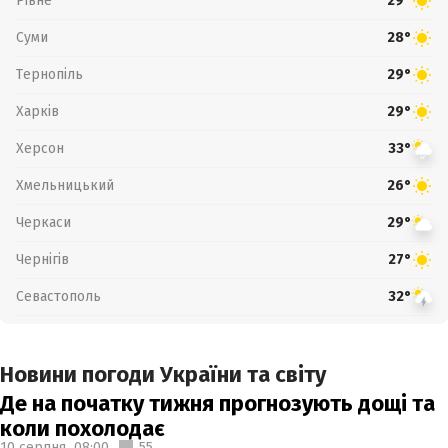
Рівне
29°
Суми
28°
Тернопіль
29°
Харків
29°
Херсон
33°
Хмельницький
26°
Черкаси
29°
Чернігів
27°
Севастополь
32°
Новини погоди України та світу
Де на початку тижня прогнозують дощі та
коли похолодає
10 серпня,
08:00
55