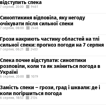
відступить спека
7 серпня,
20:00
9461
Синоптикиня відповіла, яку негоду
очікувати після сильної спеки
7 серпня,
08:00
2446
Грози накриють частину областей на тлі
сильної спеки: прогноз погоди на 7 серпня
7 серпня,
06:21
2403
Спека почне відступати: синоптики
розповіли, коли та як зміниться погода в
Україні
6 серпня,
20:00
1079
Замість спеки – грози, град і шквали: де і
коли погіршиться погода
6 серпня,
18:53
2134