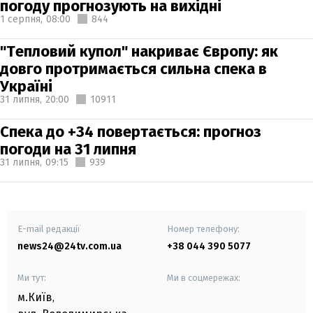
погоду прогнозують на вихідні
1 серпня,
08:00
844
"Тепловий купол" накриває Європу: як
довго протримається сильна спека в
Україні
31 липня,
20:00
10911
Спека до +34 повертається: прогноз
погоди на 31 липня
31 липня,
09:15
939
E-mail редакції
Номер телефону:
news24@24tv.com.ua
+38 044 390 5077
Ми тут:
Ми в соцмережах:
м.Київ
,