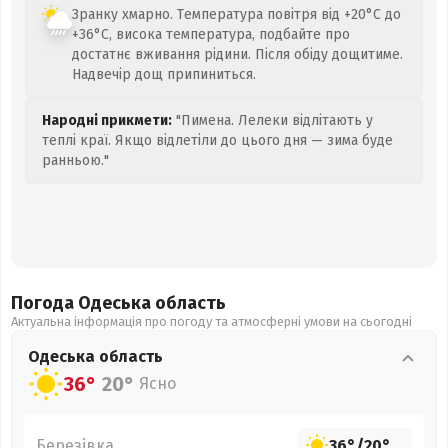
Зранку хмарно. Температура повітря від +20°C до
+36°C, висока температура, подбайте про
достатнє вживання рідини. Після обіду дощитиме.
Надвечір дощ припиниться.
Народні прикмети:
"Пимена. Лелеки відлітають у
теплі краї. Якщо відлетіли до цього дня — зима буде
ранньою."
Погода Одеська
область
Актуальна інформація про погоду та атмосферні умови на сьогодні
Одеська
область
36°
20°
Ясно
Березівка
36°
/
20°