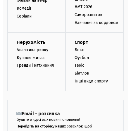
Фільми на вечір
НМТ 2026
Комедії
Саморозвиток
Серіали
Навчання за кордоном
Нерухомість
Спорт
Аналітика ринку
Бокс
Купівля житла
Футбол
Тренди і натхнення
Теніс
Біатлон
Інші види спорту
Email - розсилка
Будьте в курсі всіх новин і оновлень!
Перейдіть на сторінку наших розсилок, щоб