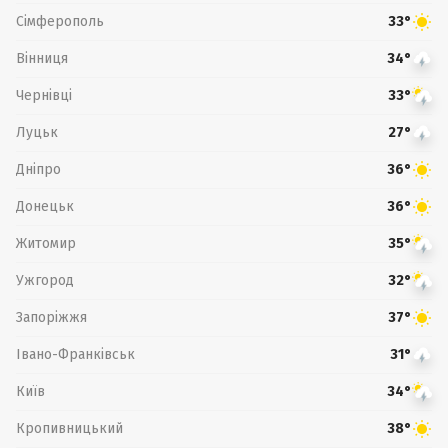
Сімферополь
33°
Вінниця
34°
Чернівці
33°
Луцьк
27°
Дніпро
36°
Донецьк
36°
Житомир
35°
Ужгород
32°
Запоріжжя
37°
Івано-Франківськ
31°
Київ
34°
Кропивницький
38°