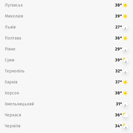
Луганськ
38°
Миколаїв
39°
Львів
27°
Полтава
36°
Рівне
29°
Суми
39°
Тернопіль
32°
Харків
37°
Херсон
38°
Хмельницький
31°
Черкаси
36°
Чернігів
34°