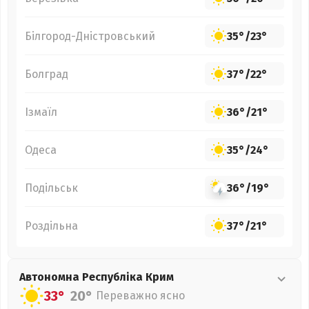
Білгород-Дністровський
35°
/
23°
Болград
37°
/
22°
Ізмаїл
36°
/
21°
Одеса
35°
/
24°
Подільськ
36°
/
19°
Роздільна
37°
/
21°
Автономна Республіка Крим
33°
20°
Переважно ясно