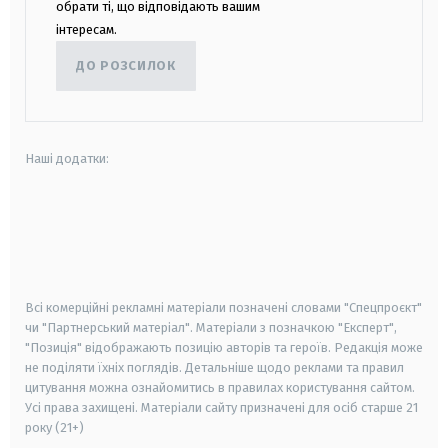
обрати ті, що відповідають вашим
інтересам.
ДО РОЗСИЛОК
Наші додатки:
android
apple
smart tv
samsung smart tv
Всі комерційні рекламні матеріали позначені словами "Спецпроєкт"
чи "Партнерський матеріал". Матеріали з позначкою "Експерт",
"Позиція" відображають позицію авторів та героїв. Редакція може
не поділяти їхніх поглядів. Детальніше щодо реклами та правил
цитування можна ознайомитись в правилах користування сайтом.
Усі права захищені.
Матеріали сайту призначені для осіб старше
21
року (21+)