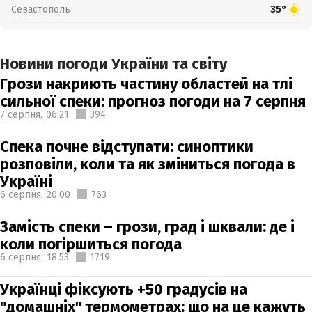
Севастополь
35°
Новини погоди України та світу
Грози накриють частину областей на тлі
сильної спеки: прогноз погоди на 7 серпня
7 серпня,
06:21
394
Спека почне відступати: синоптики
розповіли, коли та як зміниться погода в
Україні
6 серпня,
20:00
763
Замість спеки – грози, град і шквали: де і
коли погіршиться погода
6 серпня,
18:53
1719
Українці фіксують +50 градусів на
"домашніх" термометрах: що на це кажуть