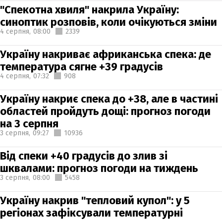
"Спекотна хвиля" накрила Україну:
синоптик розповів, коли очікуються зміни
4 серпня,
08:00
2339
Україну накриває африканська спека: де
температура сягне +39 градусів
4 серпня,
07:32
908
Україну накриє спека до +38, але в частині
областей пройдуть дощі: прогноз погоди
на 3 серпня
3 серпня,
09:27
10936
Від спеки +40 градусів до злив зі
шквалами: прогноз погоди на тиждень
3 серпня,
08:00
5458
Україну накрив "тепловий купол": у 5
регіонах зафіксували температурні