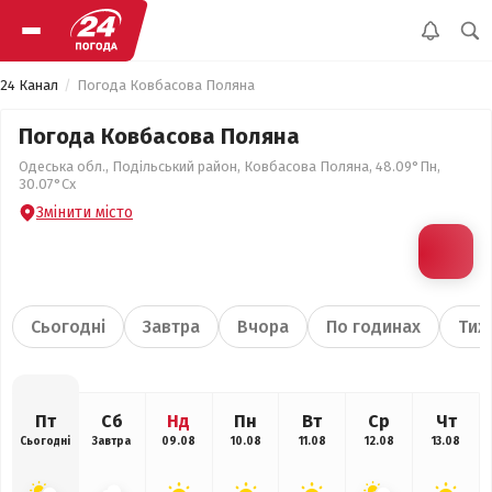
24 Канал
Погода Ковбасова Поляна
Погода Ковбасова Поляна
Одеська обл., Подільський район, Ковбасова Поляна, 48.09°Пн,
30.07°Сх
Змінити місто
Сьогодні
Завтра
Вчора
По годинах
Тиж
Пт
Сб
Нд
Пн
Вт
Ср
Чт
Сьогодні
Завтра
09.08
10.08
11.08
12.08
13.08