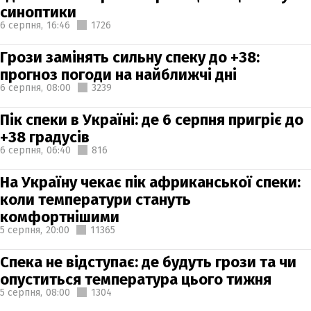
синоптики
6 серпня,
16:46
1726
Грози замінять сильну спеку до +38:
прогноз погоди на найближчі дні
6 серпня,
08:00
3239
Пік спеки в Україні: де 6 серпня пригріє до
+38 градусів
6 серпня,
06:40
816
На Україну чекає пік африканської спеки:
коли температури стануть
комфортнішими
5 серпня,
20:00
11365
Спека не відступає: де будуть грози та чи
опуститься температура цього тижня
5 серпня,
08:00
1304