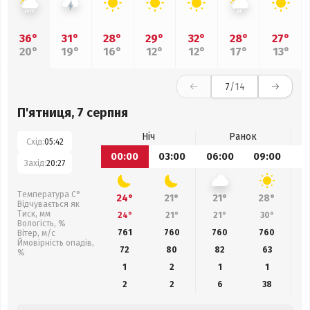
36°
31°
28°
29°
32°
28°
27°
20°
19°
16°
12°
12°
17°
13°
7
/14
П'ятниця, 7 серпня
Ніч
Ранок
Схід:
05:42
00:00
03:00
06:00
09:00
1
Захід:
20:27
Температура С°
24°
21°
21°
28°
Відчувається як
Тиск, мм
24°
21°
21°
30°
Вологість, %
761
760
760
760
Вітер, м/с
Ймовірність опадів,
72
80
82
63
%
1
2
1
1
2
2
6
38