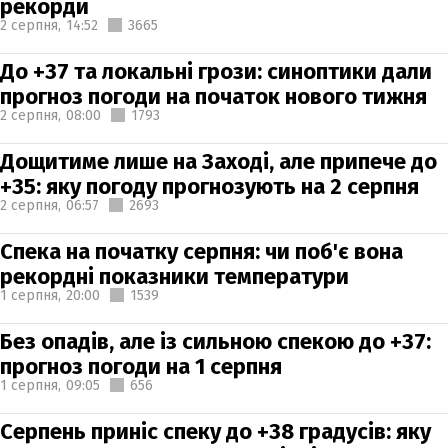
рекорди
2 серпня,
14:52
3665
До +37 та локальні грози: синоптики дали
прогноз погоди на початок нового тижня
2 серпня,
08:00
1793
Дощитиме лише на Заході, але припече до
+35: яку погоду прогнозують на 2 серпня
2 серпня,
06:57
2693
Спека на початку серпня: чи поб'є вона
рекордні показники температури
1 серпня,
20:00
1539
Без опадів, але із сильною спекою до +37:
прогноз погоди на 1 серпня
1 серпня,
09:05
656
Серпень приніс спеку до +38 градусів: яку