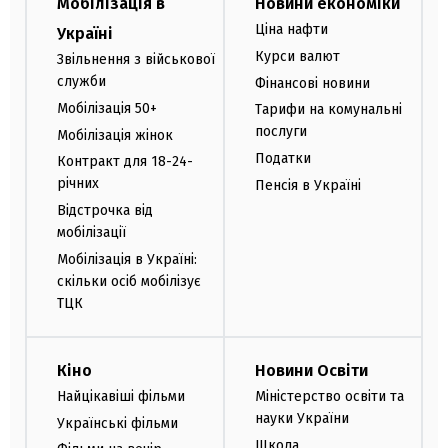
Мобілізація в
Новини економіки
Ціна нафти
Україні
Курси валют
Звільнення з військової
служби
Фінансові новини
Мобілізація 50+
Тарифи на комунальні
послуги
Мобілізація жінок
Податки
Контракт для 18-24-
річних
Пенсія в Україні
Відстрочка від
мобілізації
Мобілізація в Україні:
скільки осіб мобілізує
ТЦК
Кіно
Новини Освіти
Найцікавіші фільми
Міністерство освіти та
науки України
Українські фільми
Школа