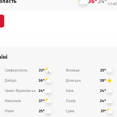
36°
24°
бласть
сла
їні
Сімферополь
Вінниця
33°
25°
Дніпро
Донецьк
36°
38°
Івано-Франківськ
Київ
24°
24°
Миколаїв
Львів
37°
24°
Рівне
Суми
25°
31°