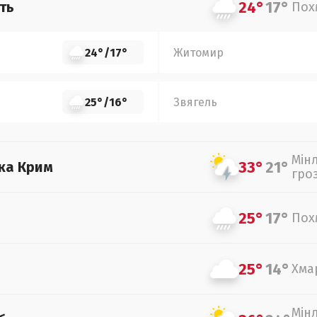
24°
17°
ть
Пох
24°
/
17°
Житомир
25°
/
16°
Звягель
Мін
33°
21°
ка Крим
гро
25°
17°
Пох
25°
14°
Хма
Мін