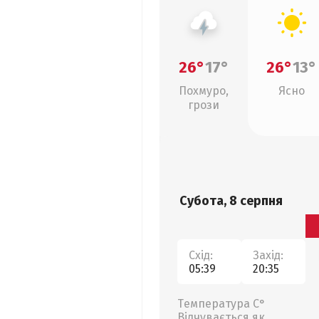
26°
17°
26°
13°
Похмуро,
Ясно
грози
Субота, 8 серпня
Схід:
Захід:
05:39
20:35
Температура С°
Відчувається як