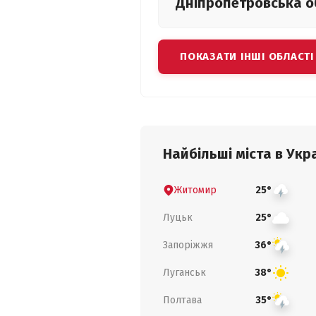
Дніпропетровська
о
ПОКАЗАТИ ІНШІ ОБЛАСТІ
Найбільші міста в Укра
Житомир
25°
Луцьк
25°
Запоріжжя
36°
Луганськ
38°
Полтава
35°