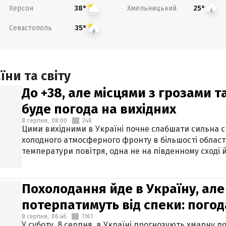
Херсон
Хмельницький
38°
25°
Севастополь
35°
ни та світу
До +38, але місцями з грозами 
буде погода на вихідних
8 серпня,
08:00
248
Цими вихідними в Україні почне слабшати сильна 
холодного атмосферного фронту в більшості област
температури повітря, одна не на південному сході й
Похолодання йде в Україну, але
потерпатимуть від спеки: погод
8 серпня,
06:46
1161
У суботу, 8 серпня, в Україні прогнозують хмарну п