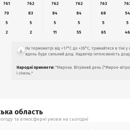
761
762
762
762
763
76
70
83
84
84
68
54
5
5
5
5
5
5
2
2
11
55
65
4
На термометрі від +17°C до +26°C, тримайтеся в тіні у
вдень буде сильний дощ. Надвечір інтенсивність дощ
Народні прикмети:
"Мирона. Вітряний день ("Мирон-вітро
і січень."
ська
область
огоду та атмосферні умови на сьогодні