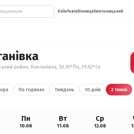
Київ
Львів
Вінниця
Хмельницький
ганівка
кий район, Ковганівка, 50.35°Пн, 29.62°Сх
ора
По годинах
Тиждень
10 днів
2 тижні
Пн
Вт
Ср
10.08
11.08
12.08
1