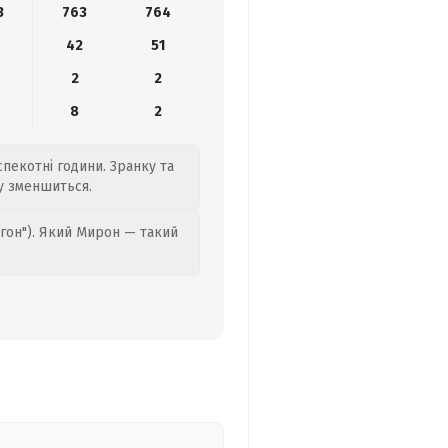
3
763
764
42
51
2
2
6
8
2
 спекотні години. Зранку та
у зменшиться.
гон"). Який Мирон — такий