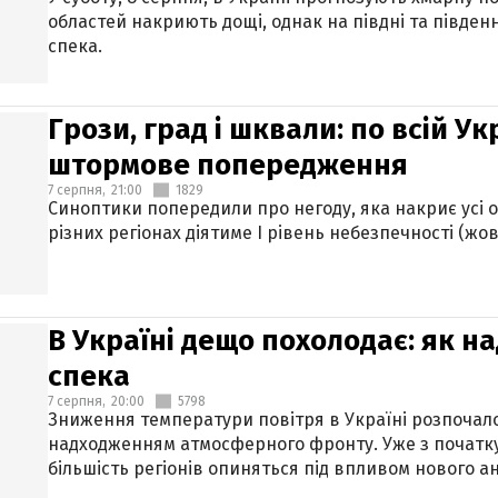
областей накриють дощі, однак на півдні та півден
спека.
Грози, град і шквали: по всій У
штормове попередження
7 серпня,
21:00
1829
Синоптики попередили про негоду, яка накриє усі об
різних регіонах діятиме І рівень небезпечності (жов
В Україні дещо похолодає: як н
спека
7 серпня,
20:00
5798
Зниження температури повітря в Україні розпочалос
надходженням атмосферного фронту. Уже з початку
більшість регіонів опиняться під впливом нового а