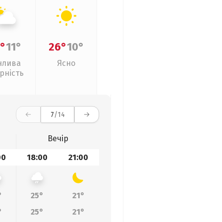
°
11°
26°
10°
нлива
Ясно
рність
7
/14
Вечір
00
18:00
21:00
°
25°
21°
°
25°
21°