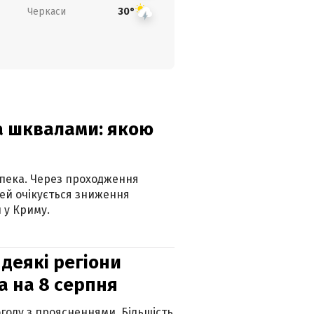
Черкаси
30°
та шквалами: якою
спека. Через проходження
ей очікується зниження
 у Криму.
 деякі регіони
а на 8 серпня
огоду з проясненнями. Більшість