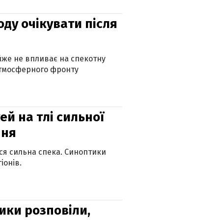
оду очікувати після
айже не впливає на спекотну
атмосферного фронту
й на тлі сильної
пня
ься сильна спека. Синоптики
іонів.
ики розповіли,