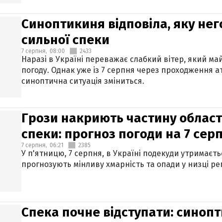
Синоптикиня відповіла, яку нег
сильної спеки
7 серпня,
08:00
2433
Наразі в Україні переважає слабкий вітер, який м
погоду. Однак уже із 7 серпня через проходження 
синоптична ситуація зміниться.
Грози накриють частину областе
спеки: прогноз погоди на 7 сер
7 серпня,
06:21
2385
У п'ятницю, 7 серпня, в Україні подекуди утримаєт
прогнозують мінливу хмарність та опади у низці рег
Спека почне відступати: синопт