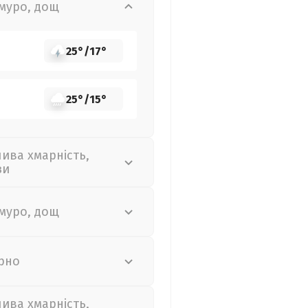
муро, дощ
25°
/
17°
25°
/
15°
лива хмарність,
зи
муро, дощ
рно
лива хмарність,