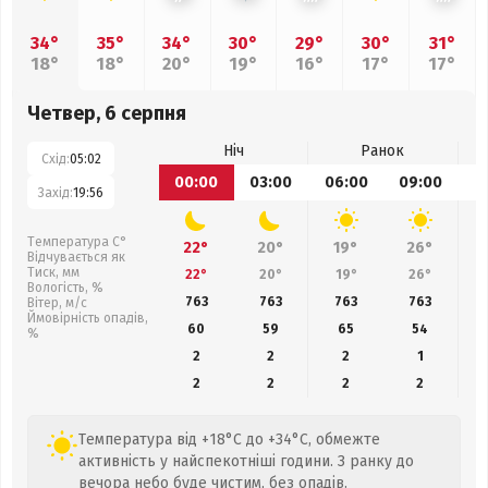
34°
35°
34°
30°
29°
30°
31°
18°
18°
20°
19°
16°
17°
17°
Четвер, 6 серпня
Ніч
Ранок
Схід:
05:02
00:00
03:00
06:00
09:00
1
Захід:
19:56
Температура С°
22°
20°
19°
26°
Відчувається як
Тиск, мм
22°
20°
19°
26°
Вологість, %
763
763
763
763
Вітер, м/с
Ймовірність опадів,
60
59
65
54
%
2
2
2
1
2
2
2
2
Температура від +18°C до +34°C, обмежте
активність у найспекотніші години. З ранку до
вечора небо буде чистим, без опадів.