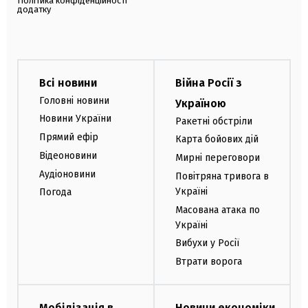
Політика конфіденційності
додатку
Всі новини
Війна Росії з
Головні новини
Україною
Новини України
Ракетні обстріли
Прямий ефір
Карта бойових дій
Відеоновини
Мирні переговори
Аудіоновини
Повітряна тривога в
Україні
Погода
Масована атака по
Україні
Вибухи у Росії
Втрати ворога
Мобілізація в
Новини економіки