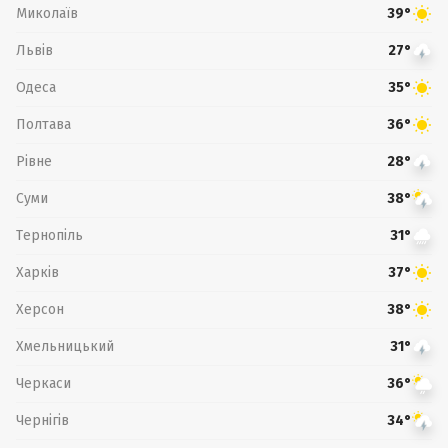
Миколаїв
39°
Львів
27°
Одеса
35°
Полтава
36°
Рівне
28°
Суми
38°
Тернопіль
31°
Харків
37°
Херсон
38°
Хмельницький
31°
Черкаси
36°
Чернігів
34°