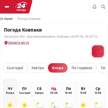
24 Канал
Погода Ковпаки
Погода Ковпаки
Луганська обл., Щастинський район, Ковпаки, 49.09°Пн, 39.02°Сх
Змінити місто
Сьогодні
Завтра
Вчора
По годинах
Тиж
Чт
Пт
Сб
Нд
Пн
Вт
Ср
Вчора
Сьогодні
Завтра
09.08
10.08
11.08
12.08