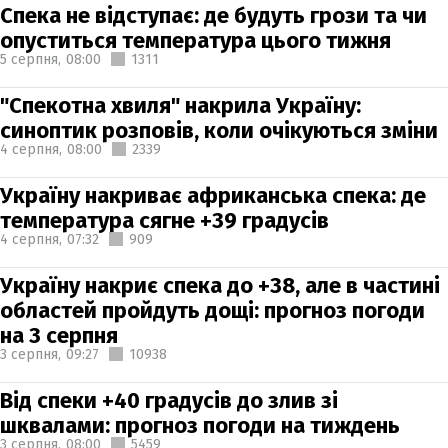
Спека не відступає: де будуть грози та чи
опуститься температура цього тижня
5 серпня,
08:00
1311
"Спекотна хвиля" накрила Україну:
синоптик розповів, коли очікуються зміни
4 серпня,
08:00
2339
Україну накриває африканська спека: де
температура сягне +39 градусів
4 серпня,
07:32
909
Україну накриє спека до +38, але в частині
областей пройдуть дощі: прогноз погоди
на 3 серпня
3 серпня,
09:27
10938
Від спеки +40 градусів до злив зі
шквалами: прогноз погоди на тиждень
3 серпня,
08:00
5459