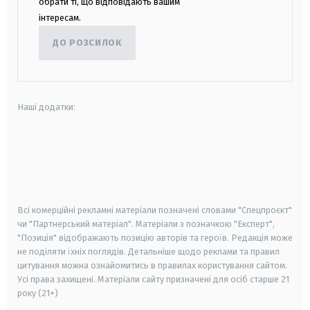
обрати ті, що відповідають вашим
інтересам.
ДО РОЗСИЛОК
Наші додатки:
android
apple
smart tv
samsung smart tv
Всі комерційні рекламні матеріали позначені словами "Спецпроєкт"
чи "Партнерський матеріал". Матеріали з позначкою "Експерт",
"Позиція" відображають позицію авторів та героїв. Редакція може
не поділяти їхніх поглядів. Детальніше щодо реклами та правил
цитування можна ознайомитись в правилах користування сайтом.
Усі права захищені.
Матеріали сайту призначені для осіб старше
21
року (21+)