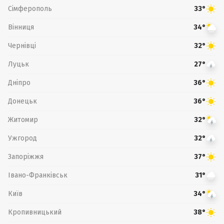
Сімферополь
33°
Вінниця
34°
Чернівці
32°
Луцьк
27°
Дніпро
36°
Донецьк
36°
Житомир
32°
Ужгород
32°
Запоріжжя
37°
Івано-Франківськ
31°
Київ
34°
Кропивницький
38°