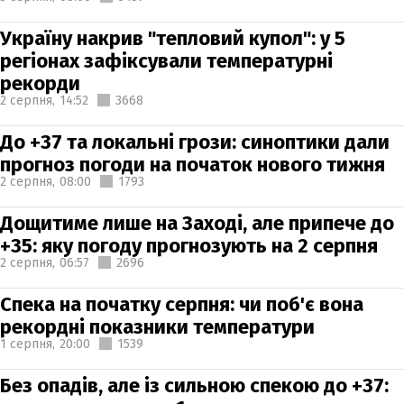
Україну накрив "тепловий купол": у 5
регіонах зафіксували температурні
рекорди
2 серпня,
14:52
3668
До +37 та локальні грози: синоптики дали
прогноз погоди на початок нового тижня
2 серпня,
08:00
1793
Дощитиме лише на Заході, але припече до
+35: яку погоду прогнозують на 2 серпня
2 серпня,
06:57
2696
Спека на початку серпня: чи поб'є вона
рекордні показники температури
1 серпня,
20:00
1539
Без опадів, але із сильною спекою до +37: