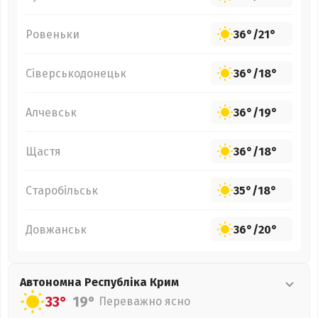
Ровеньки
36°
/
21°
Сіверськодонецьк
36°
/
18°
Алчевськ
36°
/
19°
Щастя
36°
/
18°
Старобільськ
35°
/
18°
Довжанськ
36°
/
20°
Автономна Республіка Крим
33°
19°
Переважно ясно