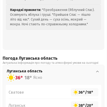
Народні прикмети:
"Преображення (Яблучний Спас).
Освячують яблука і груші. "Прийшов Спас — пішло
літо від нас". Сухий день — суха осінь, мокрий —
мокра. Ночі стають по-справжньому холодними."
Погода Луганська
область
Актуальна інформація про погоду та атмосферні умови на сьогодні
Луганська
область
36°
18°
Ясно
Сватове
36°
/
18°
Луганськ
38°
/
20°