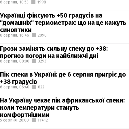
6 серпня,
18:53
1998
Українці фіксують +50 градусів на
"домашніх" термометрах: що на це кажуть
синоптики
6 серпня,
16:46
2090
Грози замінять сильну спеку до +38:
прогноз погоди на найближчі дні
6 серпня,
08:00
3293
Пік спеки в Україні: де 6 серпня пригріє до
+38 градусів
6 серпня,
06:40
822
На Україну чекає пік африканської спеки:
коли температури стануть
комфортнішими
5 серпня,
20:00
11412