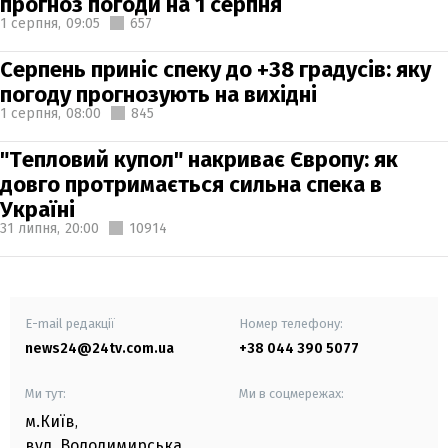
прогноз погоди на 1 серпня
1 серпня,
09:05
657
Серпень приніс спеку до +38 градусів: яку
погоду прогнозують на вихідні
1 серпня,
08:00
845
"Тепловий купол" накриває Європу: як
довго протримається сильна спека в
Україні
31 липня,
20:00
10914
E-mail редакції
Номер телефону:
news24@24tv.com.ua
+38 044 390 5077
Ми тут:
Ми в соцмережах:
м.Київ
,
вул. Володимирська