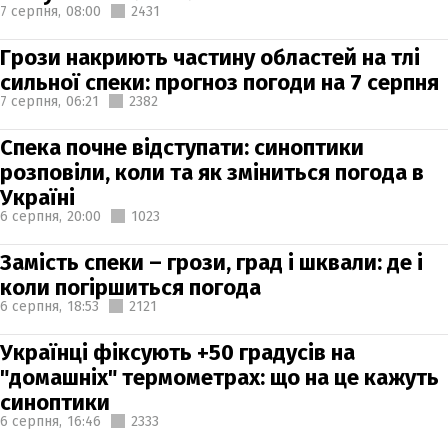
7 серпня,
08:00
2431
Грози накриють частину областей на тлі
сильної спеки: прогноз погоди на 7 серпня
7 серпня,
06:21
2382
Спека почне відступати: синоптики
розповіли, коли та як зміниться погода в
Україні
6 серпня,
20:00
1023
Замість спеки – грози, град і шквали: де і
коли погіршиться погода
6 серпня,
18:53
2121
Українці фіксують +50 градусів на
"домашніх" термометрах: що на це кажуть
синоптики
6 серпня,
16:46
2333