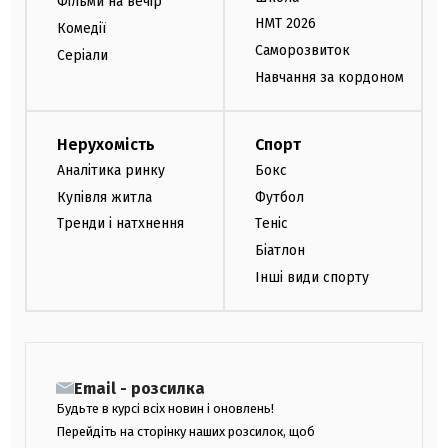
Фільми на вечір
НМТ 2026
Комедії
Саморозвиток
Серіали
Навчання за кордоном
Нерухомість
Спорт
Аналітика ринку
Бокс
Купівля житла
Футбол
Тренди і натхнення
Теніс
Біатлон
Інші види спорту
Email - розсилка
Будьте в курсі всіх новин і оновлень!
Перейдіть на сторінку наших розсилок, щоб