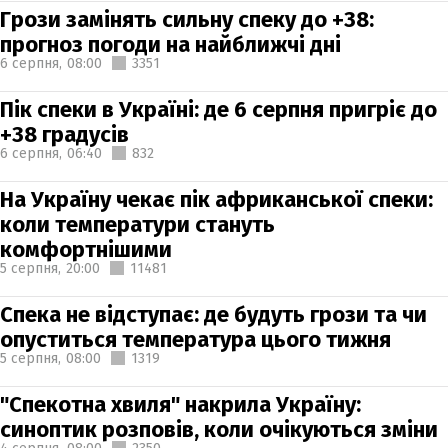
Грози замінять сильну спеку до +38:
прогноз погоди на найближчі дні
6 серпня,
08:00
3351
Пік спеки в Україні: де 6 серпня пригріє до
+38 градусів
6 серпня,
06:40
832
На Україну чекає пік африканської спеки:
коли температури стануть
комфортнішими
5 серпня,
20:00
11481
Спека не відступає: де будуть грози та чи
опуститься температура цього тижня
5 серпня,
08:00
1319
"Спекотна хвиля" накрила Україну:
синоптик розповів, коли очікуються зміни