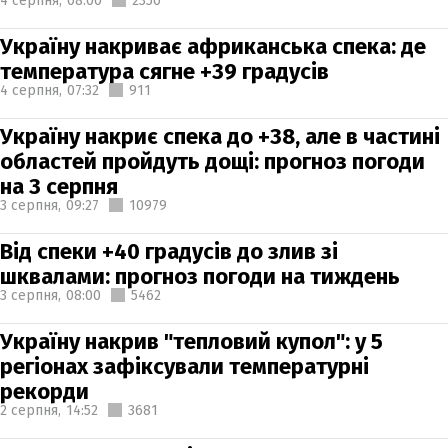
4 серпня,
08:00
2350
Україну накриває африканська спека: де
температура сягне +39 градусів
4 серпня,
07:32
911
Україну накриє спека до +38, але в частині
областей пройдуть дощі: прогноз погоди
на 3 серпня
3 серпня,
09:27
10979
Від спеки +40 градусів до злив зі
шквалами: прогноз погоди на тиждень
3 серпня,
08:00
5462
Україну накрив "тепловий купол": у 5
регіонах зафіксували температурні
рекорди
2 серпня,
14:52
3681