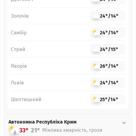
Золочів
24°
/
14°
Самбір
24°
/
14°
Стрий
24°
/
15°
Яворів
26°
/
14°
Львів
24°
/
14°
Шептицький
25°
/
14°
Автономна Республіка Крим
33°
21°
Мінлива хмарність, грози