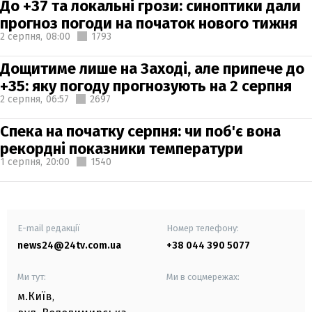
До +37 та локальні грози: синоптики дали
прогноз погоди на початок нового тижня
2 серпня,
08:00
1793
Дощитиме лише на Заході, але припече до
+35: яку погоду прогнозують на 2 серпня
2 серпня,
06:57
2697
Спека на початку серпня: чи поб'є вона
рекордні показники температури
1 серпня,
20:00
1540
E-mail редакції
Номер телефону:
news24@24tv.com.ua
+38 044 390 5077
Ми тут:
Ми в соцмережах:
м.Київ
,