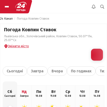
24 Канал
Погода Ковпин Ставок
Погода Ковпин Ставок
Львівська обл., Золочівський район, Ковпин Ставок, 50.07°Пн,
25.07°Сх
Змінити місто
Сьогодні
Завтра
Вчора
По годинах
Тиж
Сб
Нд
Пн
Вт
Ср
Чт
Пт
Сьогодні
Завтра
10.08
11.08
12.08
13.08
14.08