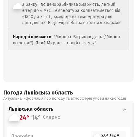
З ранку і до вечора мінлива хмарність, легкий
вітер до 4 м/с. Температура коливатиметься від
+13°C до +25°C, комфортна температура для
прогулянок. Надвечір небо затягнеться хмарами.
Народні прикмети:
"Мирона. Вітряний день ("Мирон-
вітрогон"). Який Мирон — такий і січень."
Погода Львівська
область
Актуальна інформація про погоду та атмосферні умови на сьогодні
Львівська
область
24°
14°
Хмарно
Дрогобич
24°
/
14°