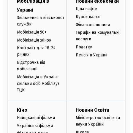
Мобілізація в
Новини економіки
Ціна нафти
Україні
Курси валют
Звільнення з військової
служби
Фінансові новини
Мобілізація 50+
Тарифи на комунальні
послуги
Мобілізація жінок
Податки
Контракт для 18-24-
річних
Пенсія в Україні
Відстрочка від
мобілізації
Мобілізація в Україні:
скільки осіб мобілізує
ТЦК
Кіно
Новини Освіти
Найцікавіші фільми
Міністерство освіти та
науки України
Українські фільми
Школа