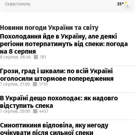
Севастополь
35°
Новини погоди України та світу
Похолодання йде в Україну, але деякі
регіони потерпатимуть від спеки: погода
на 8 серпня
8 серпня,
06:46
781
Грози, град і шквали: по всій Україні
оголосили штормове попередження
7 серпня,
21:00
1710
В Україні дещо похолодає: як надовго
відступить спека
7 серпня,
20:00
4457
Синоптикиня відповіла, яку негоду
очікувати після сильної спеки