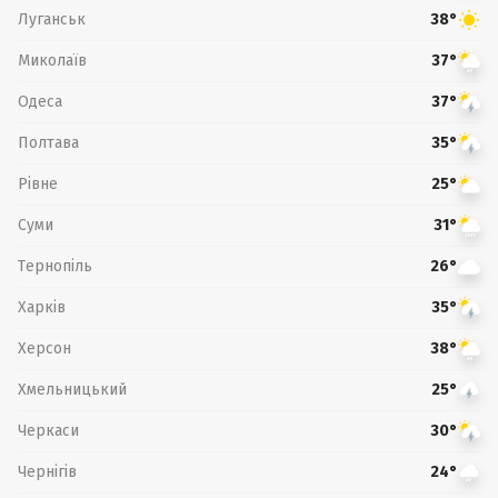
Луганськ
38°
Миколаїв
37°
Одеса
37°
Полтава
35°
Рівне
25°
Суми
31°
Тернопіль
26°
Харків
35°
Херсон
38°
Хмельницький
25°
Черкаси
30°
Чернігів
24°