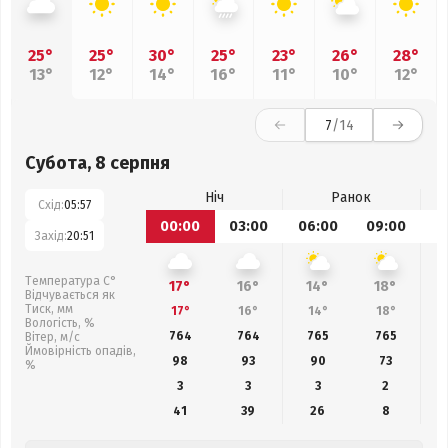
25°
25°
30°
25°
23°
26°
28°
13°
12°
14°
16°
11°
10°
12°
7
/14
Субота, 8 серпня
Ніч
Ранок
Схід:
05:57
00:00
03:00
06:00
09:00
1
Захід:
20:51
Температура С°
17°
16°
14°
18°
Відчувається як
Тиск, мм
17°
16°
14°
18°
Вологість, %
764
764
765
765
Вітер, м/с
Ймовірність опадів,
98
93
90
73
%
3
3
3
2
41
39
26
8