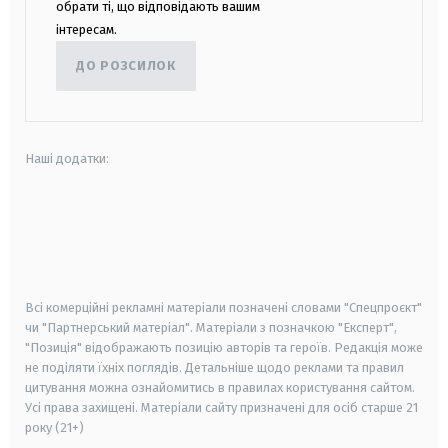
обрати ті, що відповідають вашим
інтересам.
ДО РОЗСИЛОК
Наші додатки:
android
apple
smart tv
samsung smart tv
Всі комерційні рекламні матеріали позначені словами "Спецпроєкт"
чи "Партнерський матеріал". Матеріали з позначкою "Експерт",
"Позиція" відображають позицію авторів та героїв. Редакція може
не поділяти їхніх поглядів. Детальніше щодо реклами та правил
цитування можна ознайомитись в правилах користування сайтом.
Усі права захищені.
Матеріали сайту призначені для осіб старше
21
року (21+)