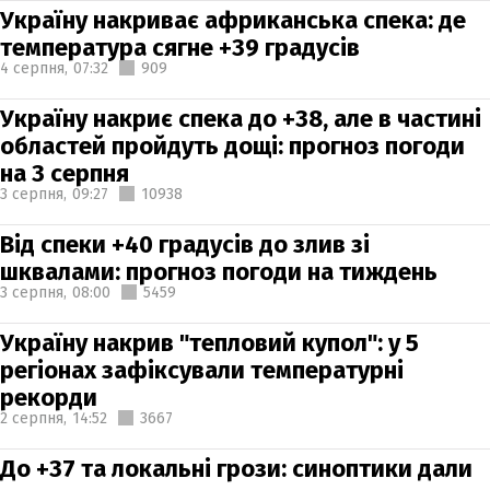
Україну накриває африканська спека: де
температура сягне +39 градусів
4 серпня,
07:32
909
Україну накриє спека до +38, але в частині
областей пройдуть дощі: прогноз погоди
на 3 серпня
3 серпня,
09:27
10938
Від спеки +40 градусів до злив зі
шквалами: прогноз погоди на тиждень
3 серпня,
08:00
5459
Україну накрив "тепловий купол": у 5
регіонах зафіксували температурні
рекорди
2 серпня,
14:52
3667
До +37 та локальні грози: синоптики дали