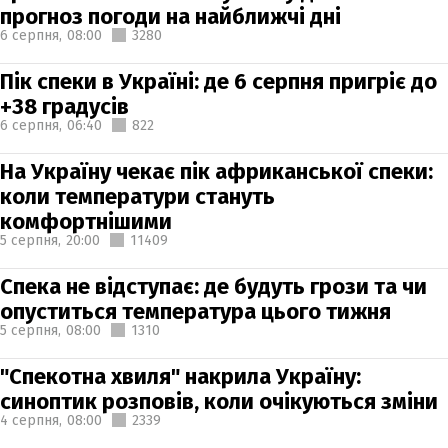
прогноз погоди на найближчі дні
6 серпня,
08:00
3280
Пік спеки в Україні: де 6 серпня пригріє до
+38 градусів
6 серпня,
06:40
822
На Україну чекає пік африканської спеки:
коли температури стануть
комфортнішими
5 серпня,
20:00
11409
Спека не відступає: де будуть грози та чи
опуститься температура цього тижня
5 серпня,
08:00
1310
"Спекотна хвиля" накрила Україну:
синоптик розповів, коли очікуються зміни
4 серпня,
08:00
2339