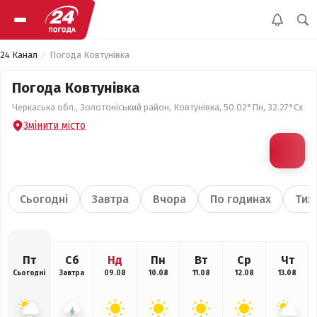
24 Канал
Погода Ковтунівка
Погода Ковтунівка
Черкаська обл., Золотоніський район, Ковтунівка, 50.02°Пн, 32.27°Сх
Змінити місто
Сьогодні
Завтра
Вчора
По годинах
Тиж
Пт
Сб
Нд
Пн
Вт
Ср
Чт
Сьогодні
Завтра
09.08
10.08
11.08
12.08
13.08