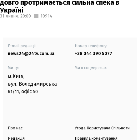
довго протримається сильна спека в
Україні
31 липня,
20:00
10914
E-mail редакції
Номер телефону:
news24@24tv.com.ua
+38 044 390 5077
Ми тут:
Ми в соцмережах:
м.Київ
,
вул. Володимирська
офіс
61/11,
50
Про нас
Угода Користувача Спільноти
Редакція
Правила коментування