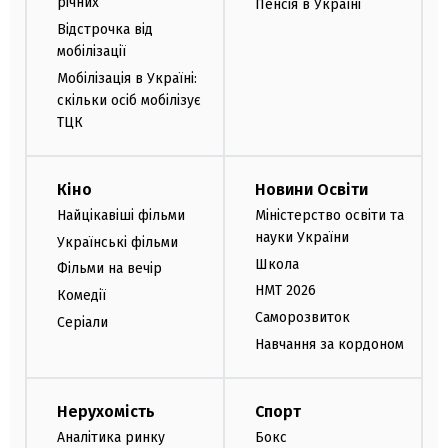
річних
Пенсія в Україні
Відстрочка від
мобілізації
Мобілізація в Україні:
скільки осіб мобілізує
ТЦК
Кіно
Новини Освіти
Найцікавіші фільми
Міністерство освіти та
науки України
Українські фільми
Школа
Фільми на вечір
НМТ 2026
Комедії
Саморозвиток
Серіали
Навчання за кордоном
Нерухомість
Спорт
Аналітика ринку
Бокс