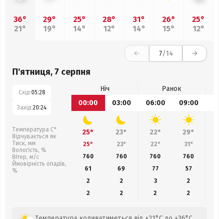
36°
29°
25°
28°
31°
26°
25°
21°
19°
14°
12°
14°
15°
12°
7
/14
П'ятниця, 7 серпня
Ніч
Ранок
Схід:
05:28
00:00
03:00
06:00
09:00
1
Захід:
20:24
Температура С°
25°
23°
22°
29°
Відчувається як
Тиск, мм
25°
23°
22°
31°
Вологість, %
760
760
760
760
Вітер, м/с
Ймовірність опадів,
61
69
77
57
%
2
2
3
2
2
2
2
2
Температура коливатиметься від +21°C до +36°C,