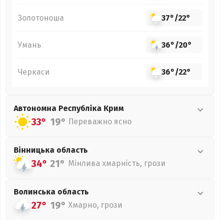
Золотоноша
37°
/
22°
Умань
36°
/
20°
Черкаси
36°
/
22°
Автономна Республіка Крим
33°
19°
Переважно ясно
Вінницька
область
34°
21°
Мінлива хмарність, грози
Волинська
область
27°
19°
Хмарно, грози