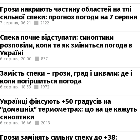
Грози накриють частину областей на тлі
сильної спеки: прогноз погоди на 7 серпня
7 серпня,
06:21
2122
Спека почне відступати: синоптики
розповіли, коли та як зміниться погода в
Україні
6 серпня,
20:00
837
Замість спеки – грози, град і шквали: де і
коли погіршиться погода
6 серпня,
18:53
1972
Українці фіксують +50 градусів на
"домашніх" термометрах: що на це кажуть
синоптики
6 серпня,
16:46
2013
Грози замінять сильну спеку до +38: