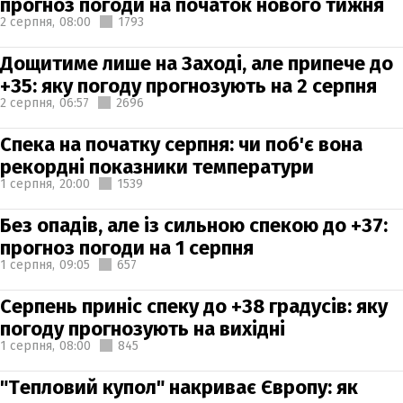
прогноз погоди на початок нового тижня
2 серпня,
08:00
1793
Дощитиме лише на Заході, але припече до
+35: яку погоду прогнозують на 2 серпня
2 серпня,
06:57
2696
Спека на початку серпня: чи поб'є вона
рекордні показники температури
1 серпня,
20:00
1539
Без опадів, але із сильною спекою до +37:
прогноз погоди на 1 серпня
1 серпня,
09:05
657
Серпень приніс спеку до +38 градусів: яку
погоду прогнозують на вихідні
1 серпня,
08:00
845
"Тепловий купол" накриває Європу: як