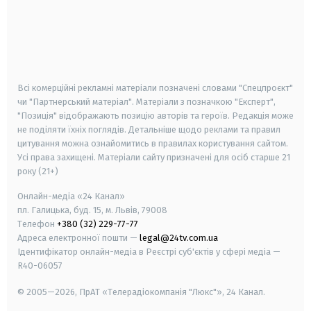
android
apple
smart tv
samsung smart tv
Всі комерційні рекламні матеріали позначені словами "Спецпроєкт"
чи "Партнерський матеріал". Матеріали з позначкою "Експерт",
"Позиція" відображають позицію авторів та героїв. Редакція може
не поділяти їхніх поглядів. Детальніше щодо реклами та правил
цитування можна ознайомитись в правилах користування сайтом.
Усі права захищені.
Матеріали сайту призначені для осіб старше
21
року (21+)
Онлайн-медіа «24 Канал»
пл. Галицька, буд. 15, м. Львів, 79008
Телефон
+380 (32) 229-77-77
Адреса електронної пошти —
legal@24tv.com.ua
Ідентифікатор онлайн-медіа в Реєстрі суб'єктів у сфері медіа —
R40-06057
© 2005—2026,
ПрАТ «Телерадіокомпанія "Люкс"», 24 Канал.