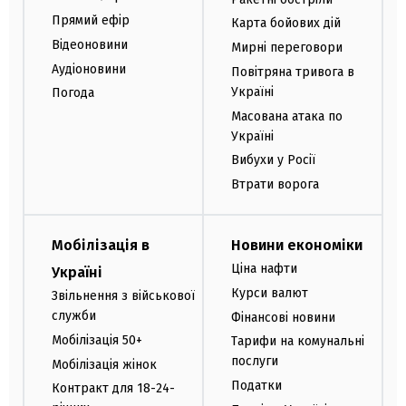
Прямий ефір
Карта бойових дій
Відеоновини
Мирні переговори
Аудіоновини
Повітряна тривога в
Україні
Погода
Масована атака по
Україні
Вибухи у Росії
Втрати ворога
Мобілізація в
Новини економіки
Ціна нафти
Україні
Курси валют
Звільнення з військової
служби
Фінансові новини
Мобілізація 50+
Тарифи на комунальні
послуги
Мобілізація жінок
Податки
Контракт для 18-24-