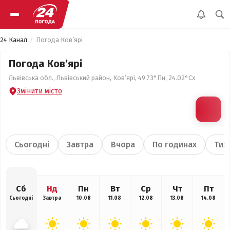
24 Канал
Погода Ков’ярі
Погода Ков’ярі
Львівська обл., Львівський район, Ков’ярі, 49.73°Пн, 24.02°Сх
Змінити місто
Сьогодні
Завтра
Вчора
По годинах
Тиж
Сб
Нд
Пн
Вт
Ср
Чт
Пт
Сьогодні
Завтра
10.08
11.08
12.08
13.08
14.08