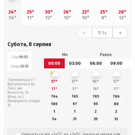
24°
25°
30°
26°
23°
25°
28°
14°
11°
12°
15°
10°
9°
12°
7
/14
Субота, 8 серпня
Ніч
Ранок
Схід:
06:03
00:00
03:00
06:00
09:00
1
Захід:
20:55
Температура С°
17°
17°
16°
17°
Відчувається як
Тиск, мм
17°
17°
16°
17°
Вологість, %
764
765
765
766
Вітер, м/с
Ймовірність опадів,
100
97
95
80
%
1
1
2
2
54
31
35
12
Очікується від +14°C до +24°C, ідеальні умови для