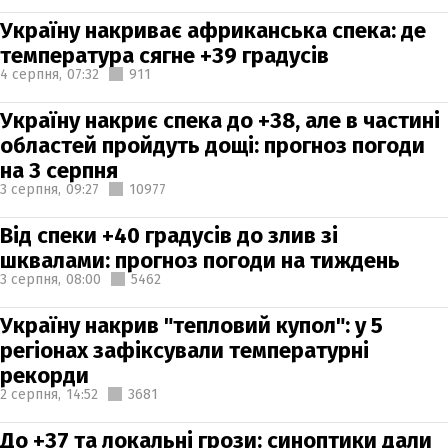
Україну накриває африканська спека: де
температура сягне +39 градусів
4 серпня,
07:32
911
Україну накриє спека до +38, але в частині
областей пройдуть дощі: прогноз погоди
на 3 серпня
3 серпня,
09:27
10977
Від спеки +40 градусів до злив зі
шквалами: прогноз погоди на тиждень
3 серпня,
08:00
5462
Україну накрив "тепловий купол": у 5
регіонах зафіксували температурні
рекорди
2 серпня,
14:52
3681
До +37 та локальні грози: синоптики дали