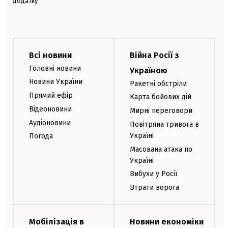
додатку
Всі новини
Війна Росії з
Головні новини
Україною
Новини України
Ракетні обстріли
Прямий ефір
Карта бойових дій
Відеоновини
Мирні переговори
Аудіоновини
Повітряна тривога в
Україні
Погода
Масована атака по
Україні
Вибухи у Росії
Втрати ворога
Мобілізація в
Новини економіки