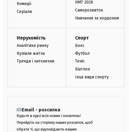
НМТ 2026
Комедії
Саморозвиток
Серіали
Навчання за кордоном
Нерухомість
Спорт
Аналітика ринку
Бокс
Купівля житла
Футбол
Тренди і натхнення
Теніс
Біатлон
Інші види спорту
Email - розсилка
Будьте в курсі всіх новин і оновлень!
Перейдіть на сторінку наших розсилок, щоб
обрати ті, що відповідають вашим