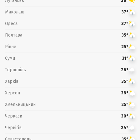
Луганськ
38°
Миколаїв
37°
Одеса
37°
Полтава
35°
Рівне
25°
Суми
31°
Тернопіль
26°
Харків
35°
Херсон
38°
Хмельницький
25°
Черкаси
30°
Чернігів
24°
Севастополь
35°