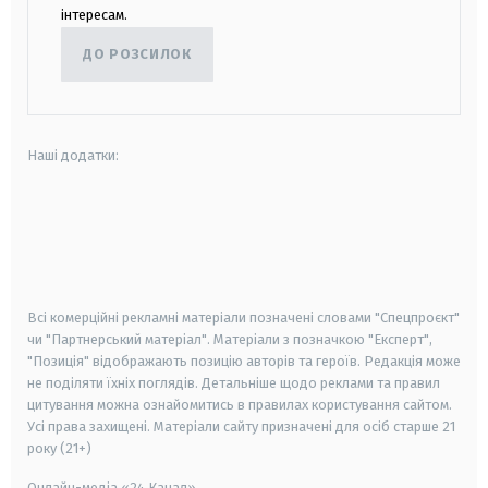
інтересам.
ДО РОЗСИЛОК
Наші додатки:
android
apple
smart tv
samsung smart tv
Всі комерційні рекламні матеріали позначені словами "Спецпроєкт"
чи "Партнерський матеріал". Матеріали з позначкою "Експерт",
"Позиція" відображають позицію авторів та героїв. Редакція може
не поділяти їхніх поглядів. Детальніше щодо реклами та правил
цитування можна ознайомитись в правилах користування сайтом.
Усі права захищені.
Матеріали сайту призначені для осіб старше
21
року (21+)
Онлайн-медіа «24 Канал»