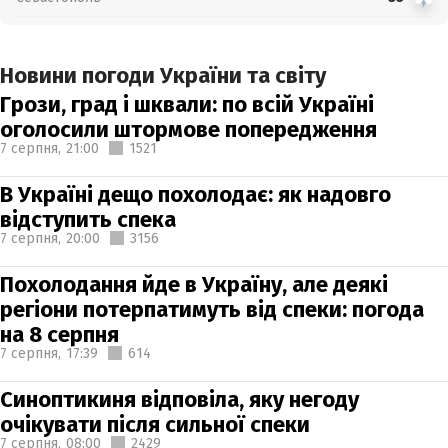
Новини погоди України та світу
Грози, град і шквали: по всій Україні
оголосили штормове попередження
7 серпня,
21:00
1521
В Україні дещо похолодає: як надовго
відступить спека
7 серпня,
20:00
3156
Похолодання йде в Україну, але деякі
регіони потерпатимуть від спеки: погода
на 8 серпня
7 серпня,
17:39
614
Синоптикиня відповіла, яку негоду
очікувати після сильної спеки
7 серпня,
08:00
2429