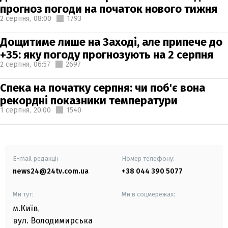
прогноз погоди на початок нового тижня
2 серпня,
08:00
1793
Дощитиме лише на Заході, але припече до
+35: яку погоду прогнозують на 2 серпня
2 серпня,
06:57
2697
Спека на початку серпня: чи поб'є вона
рекордні показники температури
1 серпня,
20:00
1540
E-mail редакції
Номер телефону:
news24@24tv.com.ua
+38 044 390 5077
Ми тут:
Ми в соцмережах:
м.Київ
,
вул. Володимирська