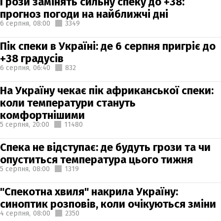
Грози замінять сильну спеку до +38:
прогноз погоди на найближчі дні
6 серпня,
08:00
3349
Пік спеки в Україні: де 6 серпня пригріє до
+38 градусів
6 серпня,
06:40
832
На Україну чекає пік африканської спеки:
коли температури стануть
комфортнішими
5 серпня,
20:00
11480
Спека не відступає: де будуть грози та чи
опуститься температура цього тижня
5 серпня,
08:00
1319
"Спекотна хвиля" накрила Україну:
синоптик розповів, коли очікуються зміни
4 серпня,
08:00
2350