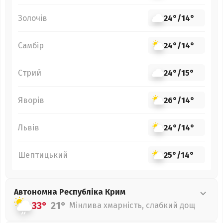
Золочів
24°
/
14°
Самбір
24°
/
14°
Стрий
24°
/
15°
Яворів
26°
/
14°
Львів
24°
/
14°
Шептицький
25°
/
14°
Автономна Республіка Крим
33°
21°
Мінлива хмарність, слабкий дощ