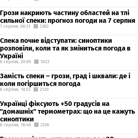
Грози накриють частину областей на тлі
сильної спеки: прогноз погоди на 7 серпня
7 серпня,
06:21
2382
Спека почне відступати: синоптики
розповіли, коли та як зміниться погода в
Україні
6 серпня,
20:00
1023
Замість спеки – грози, град і шквали: де і
коли погіршиться погода
6 серпня,
18:53
2120
Українці фіксують +50 градусів на
"домашніх" термометрах: що на це кажуть
синоптики
6 серпня,
16:46
2326