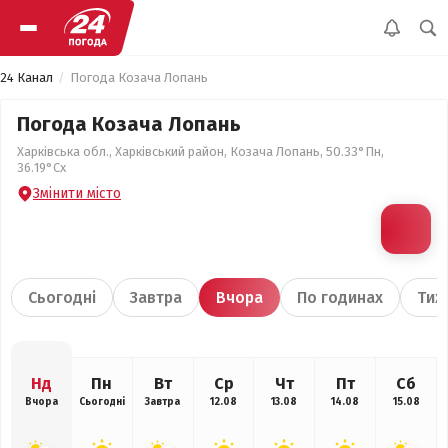
24 Канал
Погода Козача Лопань
Погода Козача Лопань
Харківська обл., Харківський район, Козача Лопань, 50.33°Пн,
36.19°Сх
Змінити місто
Сьогодні
Завтра
Вчора
По годинах
Тиж
Нд
Пн
Вт
Ср
Чт
Пт
Сб
Вчора
Сьогодні
Завтра
12.08
13.08
14.08
15.08