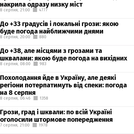
накрила одразу низку міст
8 серпня,
21:00
4777
До +33 градусів і локальні грози: якою
буде погода найближчими днями
8 серпня,
20:00
880
До +38, але місцями з грозами та
шквалами: якою буде погода на вихідних
8 серпня,
08:00
983
Похолодання йде в Україну, але деякі
регіони потерпатимуть від спеки: погода
на 8 серпня
8 серпня,
06:46
1358
Грози, град і шквали: по всій Україні
оголосили штормове попередження
7 серпня,
21:00
1978