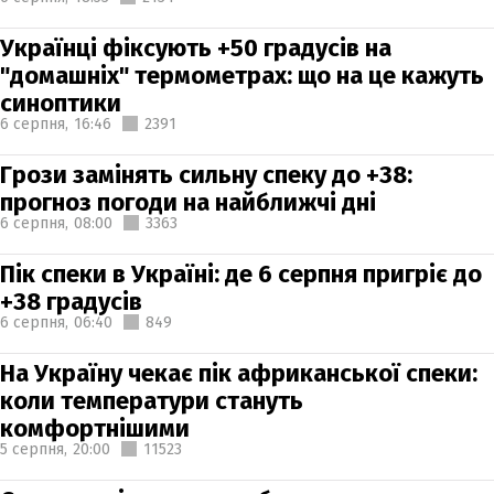
Українці фіксують +50 градусів на
"домашніх" термометрах: що на це кажуть
синоптики
6 серпня,
16:46
2391
Грози замінять сильну спеку до +38:
прогноз погоди на найближчі дні
6 серпня,
08:00
3363
Пік спеки в Україні: де 6 серпня пригріє до
+38 градусів
6 серпня,
06:40
849
На Україну чекає пік африканської спеки:
коли температури стануть
комфортнішими
5 серпня,
20:00
11523