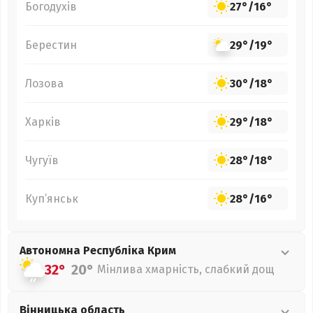
Богодухів
27°
/
16°
Берестин
29°
/
19°
Лозова
30°
/
18°
Харків
29°
/
18°
Чугуїв
28°
/
18°
Куп’янськ
28°
/
16°
Автономна Республіка Крим
32°
20°
Мінлива хмарність, слабкий дощ
Вінницька
область