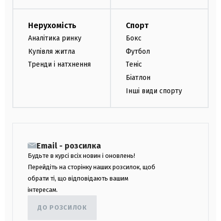
Нерухомість
Спорт
Аналітика ринку
Бокс
Купівля житла
Футбол
Тренди і натхнення
Теніс
Біатлон
Інші види спорту
Email - розсилка
Будьте в курсі всіх новин і оновлень!
Перейдіть на сторінку наших розсилок, щоб
обрати ті, що відповідають вашим
інтересам.
ДО РОЗСИЛОК