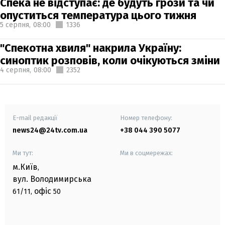
Спека не відступає: де будуть грози та чи
опуститься температура цього тижня
5 серпня,
08:00
1336
"Спекотна хвиля" накрила Україну:
синоптик розповів, коли очікуються зміни
4 серпня,
08:00
2352
E-mail редакції
Номер телефону:
news24@24tv.com.ua
+38 044 390 5077
Ми тут:
Ми в соцмережах:
м.Київ
,
вул. Володимирська
офіс
61/11,
50