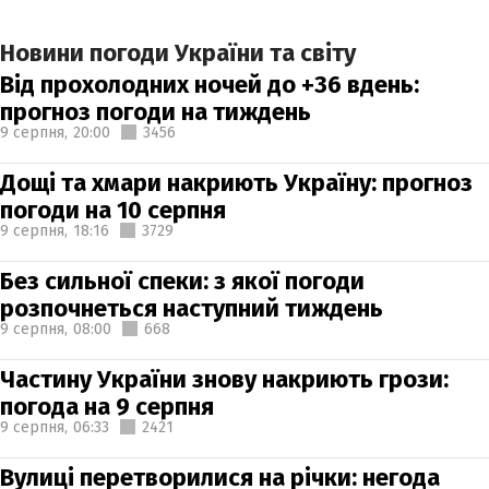
Новини погоди України та світу
Від прохолодних ночей до +36 вдень:
прогноз погоди на тиждень
9 серпня,
20:00
3456
Дощі та хмари накриють Україну: прогноз
погоди на 10 серпня
9 серпня,
18:16
3729
Без сильної спеки: з якої погоди
розпочнеться наступний тиждень
9 серпня,
08:00
668
Частину України знову накриють грози:
погода на 9 серпня
9 серпня,
06:33
2421
Вулиці перетворилися на річки: негода