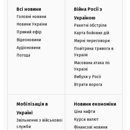
Всі новини
Війна Росії з
Головні новини
Україною
Новини України
Ракетні обстріли
Прямий ефір
Карта бойових дій
Відеоновини
Мирні переговори
Аудіоновини
Повітряна тривога в
Україні
Погода
Масована атака по
Україні
Вибухи у Росії
Втрати ворога
Мобілізація в
Новини економіки
Ціна нафти
Україні
Курси валют
Звільнення з військової
служби
Фінансові новини