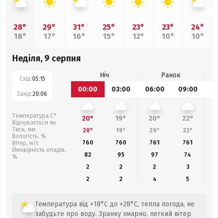
28°
29°
31°
25°
23°
23°
24°
18°
17°
16°
15°
12°
10°
10°
Неділя, 9 серпня
Ніч
Ранок
Схід:
05:15
00:00
03:00
06:00
09:00
1
Захід:
20:06
Температура С°
20°
19°
20°
22°
Відчувається як
Тиск, мм
20°
19°
20°
22°
Вологість, %
760
760
761
761
Вітер, м/с
Ймовірність опадів,
82
95
97
74
%
2
2
2
3
2
2
4
5
Температура від +18°C до +28°C, тепла погода, не
забудьте про воду. Зранку хмарно, легкий вітер