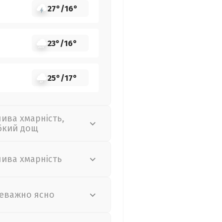
27°
/
16°
23°
/
16°
25°
/
17°
лива хмарність,
бкий дощ
лива хмарність
еважно ясно