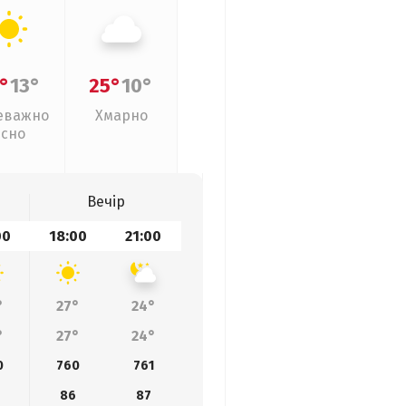
°
13°
25°
10°
еважно
Хмарно
ясно
Вечір
00
18:00
21:00
°
27°
24°
°
27°
24°
0
760
761
86
87