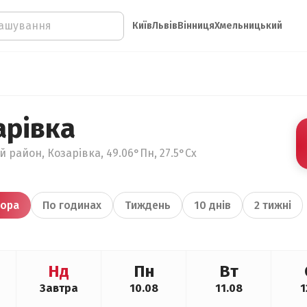
Київ
Львів
Вінниця
Хмельницький
арівка
 район, Козарівка, 49.06°Пн, 27.5°Сх
ора
По годинах
Тиждень
10 днів
2 тижні
Нд
Пн
Вт
Завтра
10.08
11.08
1