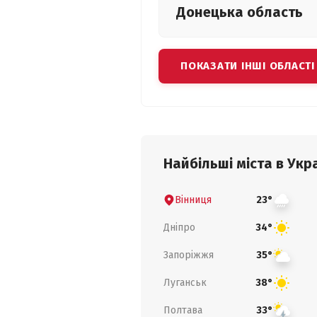
Донецька
область
ПОКАЗАТИ ІНШІ ОБЛАСТІ
Найбільші міста в Укра
Вінниця
23°
Дніпро
34°
Запоріжжя
35°
Луганськ
38°
Полтава
33°