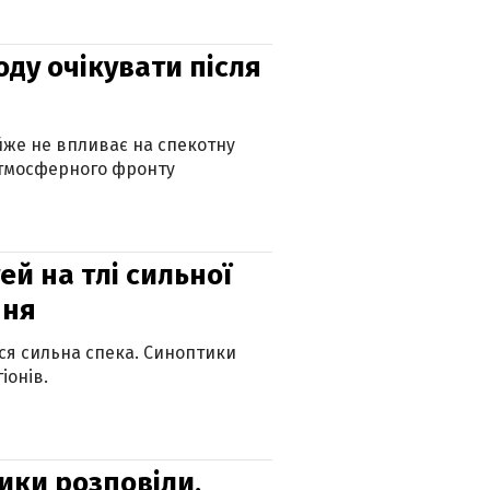
оду очікувати після
айже не впливає на спекотну
атмосферного фронту
й на тлі сильної
пня
ься сильна спека. Синоптики
іонів.
ики розповіли,