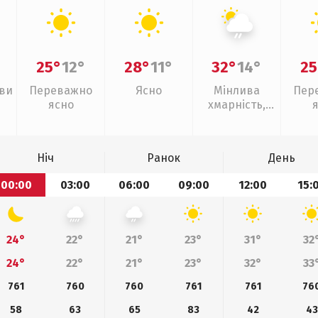
25°
12°
28°
11°
32°
14°
25
иви
Переважно
Ясно
Мінлива
Пер
ясно
хмарність,
слабкий дощ
Ніч
Ранок
День
00:00
03:00
06:00
09:00
12:00
15:
24°
22°
21°
23°
31°
32
24°
22°
21°
23°
32°
33
761
760
760
761
761
76
58
63
65
83
42
43