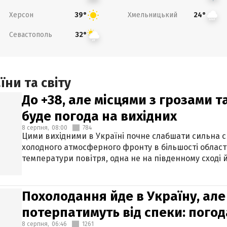
Херсон
Хмельницький
39°
24°
Севастополь
32°
ни та світу
До +38, але місцями з грозами 
буде погода на вихідних
8 серпня,
08:00
784
Цими вихідними в Україні почне слабшати сильна 
холодного атмосферного фронту в більшості област
температури повітря, одна не на південному сході й
Похолодання йде в Україну, але
потерпатимуть від спеки: погод
8 серпня,
06:46
1261