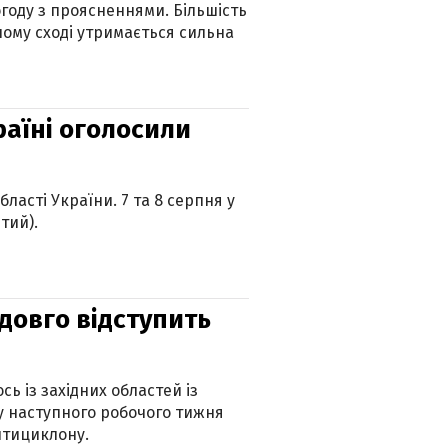
огоду з проясненнями. Більшість
ному сході утримається сильна
країні оголосили
ласті України. 7 та 8 серпня у
тий).
адовго відступить
ь із західних областей із
 наступного робочого тижня
нтициклону.