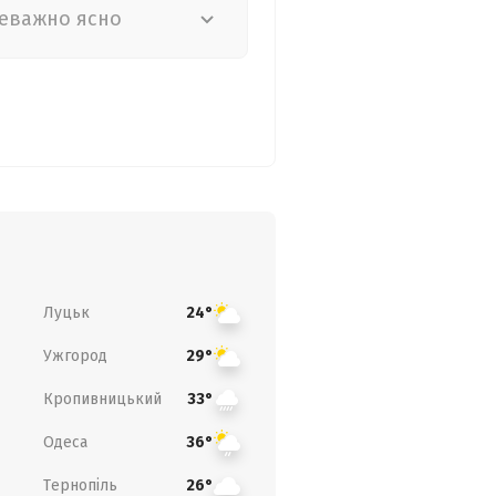
еважно ясно
Луцьк
24°
Ужгород
29°
Кропивницький
33°
Одеса
36°
Тернопіль
26°