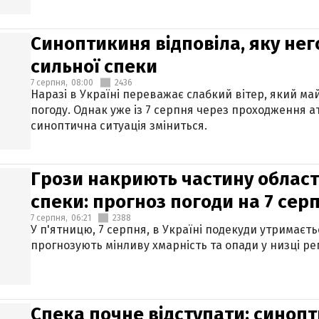
Синоптикиня відповіла, яку нег
сильної спеки
7 серпня,
08:00
2436
Наразі в Україні переважає слабкий вітер, який м
погоду. Однак уже із 7 серпня через проходження 
синоптична ситуація зміниться.
Грози накриють частину областе
спеки: прогноз погоди на 7 сер
7 серпня,
06:21
2388
У п'ятницю, 7 серпня, в Україні подекуди утримаєт
прогнозують мінливу хмарність та опади у низці рег
Спека почне відступати: синопт