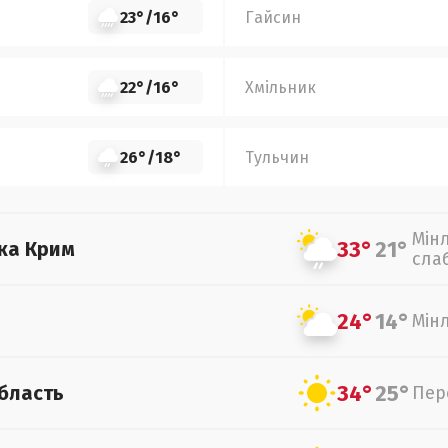
23°
/
16°
Гайсин
22°
/
16°
Хмільник
26°
/
18°
Тульчин
Мін
33°
21°
ка Крим
сла
24°
14°
Мін
34°
25°
бласть
Пер