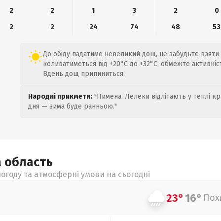
2
2
1
3
2
0
2
2
24
74
48
53
До обіду падатиме невеликий дощ, не забудьте взяти
коливатиметься від +20°C до +32°C, обмежте активніс
Вдень дощ припиниться.
Народні прикмети:
"Пимена. Лелеки відлітають у теплі кр
дня — зима буде ранньою."
а
область
огоду та атмосферні умови на сьогодні
23°
16°
Пох