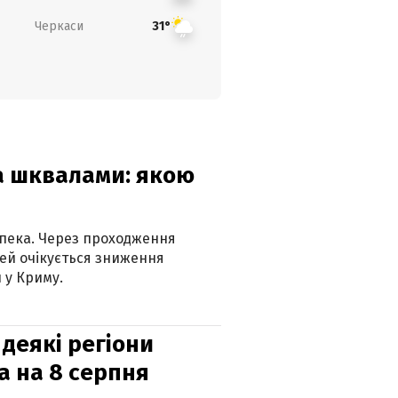
Черкаси
31°
та шквалами: якою
спека. Через проходження
ей очікується зниження
 у Криму.
 деякі регіони
а на 8 серпня