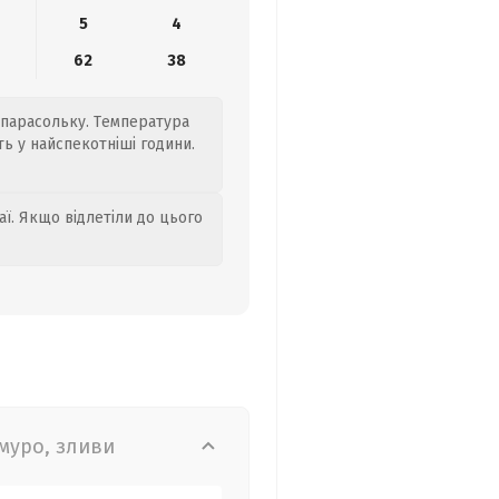
5
4
62
38
 парасольку. Температура
ть у найспекотніші години.
аї. Якщо відлетіли до цього
муро, зливи