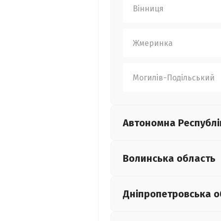
Вінниця
Жмеринка
Могилів-Подільський
Автономна Республі
Волинська
область
Дніпропетровська
о