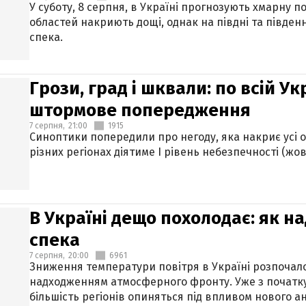
У суботу, 8 серпня, в Україні прогнозують хмарну п
областей накриють дощі, однак на півдні та півден
спека.
Грози, град і шквали: по всій У
штормове попередження
7 серпня,
21:00
1915
Синоптики попередили про негоду, яка накриє усі об
різних регіонах діятиме І рівень небезпечності (жов
В Україні дещо похолодає: як н
спека
7 серпня,
20:00
6961
Зниження температури повітря в Україні розпочалос
надходженням атмосферного фронту. Уже з початку
більшість регіонів опиняться під впливом нового а