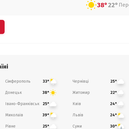
38°
22°
Пер
їні
Сімферополь
Чернівці
33°
25°
Донецьк
Житомир
38°
22°
Івано-Франківськ
Київ
25°
24°
Миколаїв
Львів
39°
24°
Рівне
Суми
25°
30°