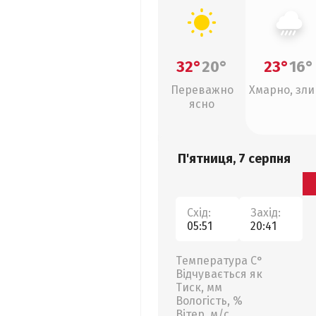
32°
20°
23°
16°
Переважно
Хмарно, зл
ясно
П'ятниця, 7 серпня
Схід:
Захід:
05:51
20:41
Температура С°
Відчувається як
Тиск, мм
Вологість, %
Вітер, м/с