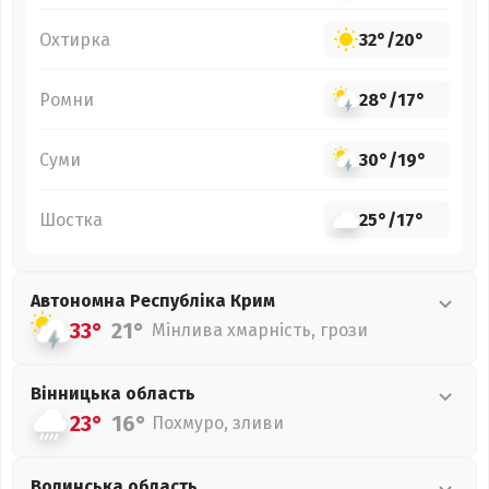
Охтирка
32°
/
20°
Ромни
28°
/
17°
Суми
30°
/
19°
Шостка
25°
/
17°
Автономна Республіка Крим
33°
21°
Мінлива хмарність, грози
Вінницька
область
23°
16°
Похмуро, зливи
Волинська
область