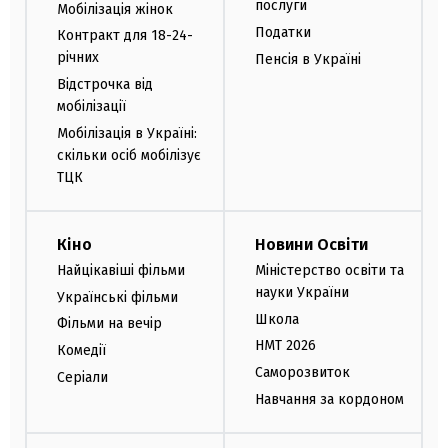
послуги
Мобілізація жінок
Податки
Контракт для 18-24-
річних
Пенсія в Україні
Відстрочка від
мобілізації
Мобілізація в Україні:
скільки осіб мобілізує
ТЦК
Кіно
Новини Освіти
Найцікавіші фільми
Міністерство освіти та
науки України
Українські фільми
Школа
Фільми на вечір
НМТ 2026
Комедії
Саморозвиток
Серіали
Навчання за кордоном