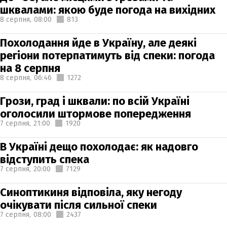
шквалами: якою буде погода на вихідних
8 серпня,
08:00
813
Похолодання йде в Україну, але деякі
регіони потерпатимуть від спеки: погода
на 8 серпня
8 серпня,
06:46
1272
Грози, град і шквали: по всій Україні
оголосили штормове попередження
7 серпня,
21:00
1920
В Україні дещо похолодає: як надовго
відступить спека
7 серпня,
20:00
7129
Синоптикиня відповіла, яку негоду
очікувати після сильної спеки
7 серпня,
08:00
2437