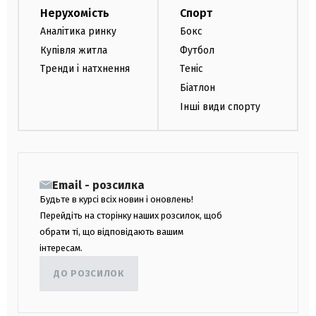
Нерухомість
Спорт
Аналітика ринку
Бокс
Купівля житла
Футбол
Тренди і натхнення
Теніс
Біатлон
Інші види спорту
Email - розсилка
Будьте в курсі всіх новин і оновлень!
Перейдіть на сторінку наших розсилок, щоб
обрати ті, що відповідають вашим
інтересам.
ДО РОЗСИЛОК