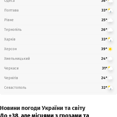
Одеса
36°
Полтава
33°
Рівне
25°
Тернопіль
26°
Харків
33°
Херсон
39°
Хмельницький
24°
Черкаси
31°
Чернігів
24°
Севастополь
32°
Новини погоди України та світу
До +38, але місцями з грозами та