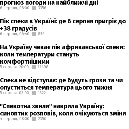
прогноз погоди на найближчі дні
6 серпня,
08:00
3356
Пік спеки в Україні: де 6 серпня пригріє до
+38 градусів
6 серпня,
06:40
836
На Україну чекає пік африканської спеки:
коли температури стануть
комфортнішими
5 серпня,
20:00
11498
Спека не відступає: де будуть грози та чи
опуститься температура цього тижня
5 серпня,
08:00
1322
"Спекотна хвиля" накрила Україну:
синоптик розповів, коли очікуються зміни
4 серпня,
08:00
2350