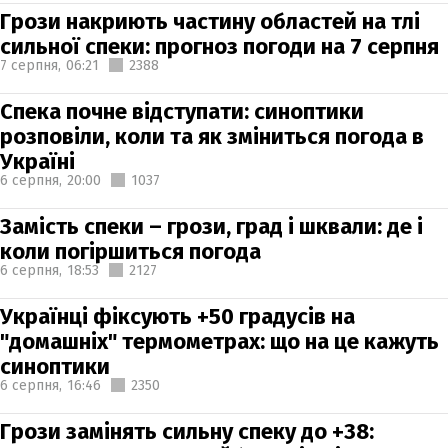
Грози накриють частину областей на тлі
сильної спеки: прогноз погоди на 7 серпня
7 серпня,
06:21
2388
Спека почне відступати: синоптики
розповіли, коли та як зміниться погода в
Україні
6 серпня,
20:00
1037
Замість спеки – грози, град і шквали: де і
коли погіршиться погода
6 серпня,
18:53
2127
Українці фіксують +50 градусів на
"домашніх" термометрах: що на це кажуть
синоптики
6 серпня,
16:46
2350
Грози замінять сильну спеку до +38: