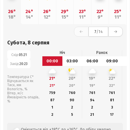
26°
24°
26°
29°
23°
22°
25°
18°
14°
12°
15°
11°
9°
11°
7
/14
Субота, 8 серпня
Ніч
Ранок
Схід:
05:21
00:00
03:00
06:00
09:00
1
Захід:
20:23
Температура С°
21°
20°
19°
22°
Відчувається як
Тиск, мм
21°
20°
19°
22°
Вологість, %
759
760
761
761
Вітер, м/с
Ймовірність опадів,
87
90
94
81
%
1
2
2
3
2
5
21
17
Очікується від +18°C до +26°C. До обіду хмарно.