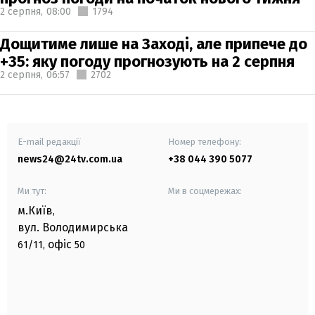
2 серпня,
08:00
1794
Дощитиме лише на Заході, але припече до
+35: яку погоду прогнозують на 2 серпня
2 серпня,
06:57
2702
E-mail редакції
Номер телефону:
news24@24tv.com.ua
+38 044 390 5077
Ми тут:
Ми в соцмережах:
м.Київ
,
вул. Володимирська
офіс
61/11,
50