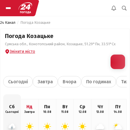
24 Канал
Погода Козацьке
Погода Козацьке
Сумська обл., Конотопський район, Козацьке, 51.29°Пн, 33.51°Сх
Змінити місто
Сьогодні
Завтра
Вчора
По годинах
Тиж
Сб
Нд
Пн
Вт
Ср
Чт
Пт
Сьогодні
Завтра
10.08
11.08
12.08
13.08
14.08