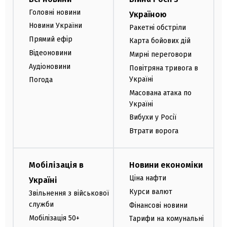
Головні новини
Україною
Новини України
Ракетні обстріли
Прямий ефір
Карта бойових дій
Відеоновини
Мирні переговори
Аудіоновини
Повітряна тривога в
Україні
Погода
Масована атака по
Україні
Вибухи у Росії
Втрати ворога
Мобілізація в
Новини економіки
Ціна нафти
Україні
Курси валют
Звільнення з військової
служби
Фінансові новини
Мобілізація 50+
Тарифи на комунальні