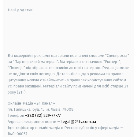
Наші додатки:
android
apple
smart tv
samsung smart tv
Всі комерційні рекламні матеріали позначені словами "Спецпроєкт"
чи "Партнерський матеріал". Матеріали з позначкою "Експерт",
"Позиція" відображають позицію авторів та героїв. Редакція може
не поділяти їхніх поглядів. Детальніше щодо реклами та правил
цитування можна ознайомитись в правилах користування сайтом.
Усі права захищені.
Матеріали сайту призначені для осіб старше
21
року (21+)
Онлайн-медіа «24 Канал»
пл. Галицька, буд. 15, м. Львів, 79008
Телефон
+380 (32) 229-77-77
Адреса електронної пошти —
legal@24tv.com.ua
Ідентифікатор онлайн-медіа в Реєстрі суб'єктів у сфері медіа —
R40-06057