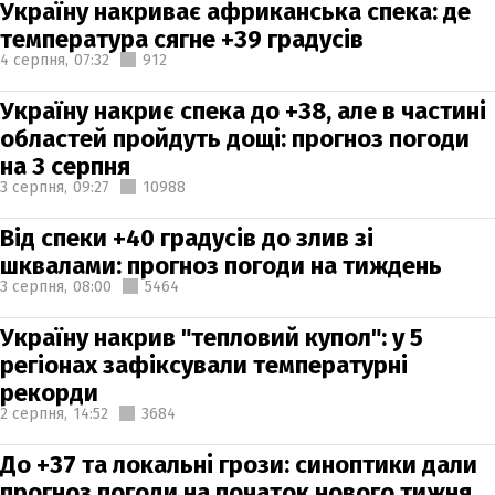
Україну накриває африканська спека: де
температура сягне +39 градусів
4 серпня,
07:32
912
Україну накриє спека до +38, але в частині
областей пройдуть дощі: прогноз погоди
на 3 серпня
3 серпня,
09:27
10988
Від спеки +40 градусів до злив зі
шквалами: прогноз погоди на тиждень
3 серпня,
08:00
5464
Україну накрив "тепловий купол": у 5
регіонах зафіксували температурні
рекорди
2 серпня,
14:52
3684
До +37 та локальні грози: синоптики дали
прогноз погоди на початок нового тижня