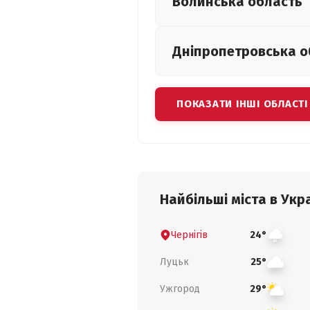
Волинська
область
Дніпропетровська
о
ПОКАЗАТИ ІНШІ ОБЛАСТІ
Найбільші міста в Укра
Чернігів
24°
Луцьк
25°
Ужгород
29°