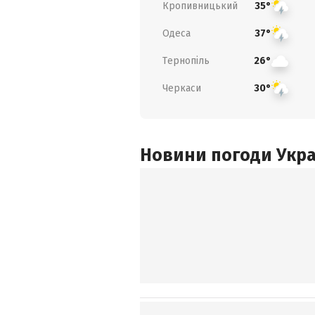
Кропивницький
35°
Одеса
37°
Тернопіль
26°
Черкаси
30°
Новини погоди Украї