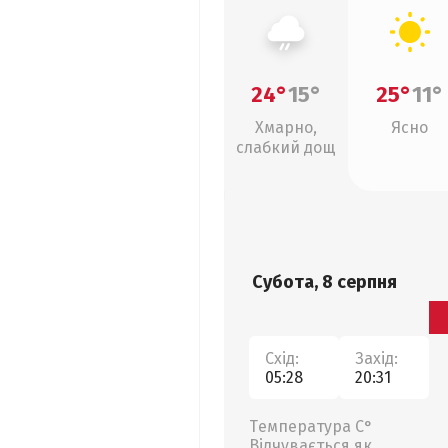
24°
15°
25°
11°
Хмарно,
Ясно
слабкий дощ
Субота, 8 серпня
Схід:
Захід:
05:28
20:31
Температура С°
Відчувається як