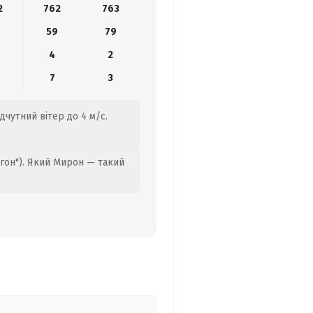
2
762
763
59
79
4
2
7
3
ідчутний вітер до 4 м/с.
гон"). Який Мирон — такий