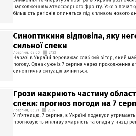
надходженням атмосферного фронту. Уже з початку
більшість регіонів опиняться під впливом нового а
Синоптикиня відповіла, яку нег
сильної спеки
7 серпня,
08:00
2433
Наразі в Україні переважає слабкий вітер, який м
погоду. Однак уже із 7 серпня через проходження 
синоптична ситуація зміниться.
Грози накриють частину областе
спеки: прогноз погоди на 7 сер
7 серпня,
06:21
2387
У п'ятницю, 7 серпня, в Україні подекуди утримаєт
прогнозують мінливу хмарність та опади у низці рег