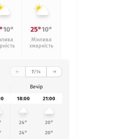
°
10°
25°
10°
нлива
Мінлива
рність
хмарність
7
/14
Вечір
00
18:00
21:00
°
24°
20°
°
24°
20°