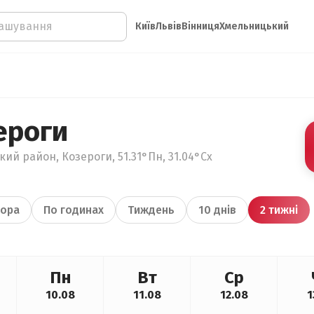
Київ
Львів
Вінниця
Хмельницький
ероги
ький район, Козероги, 51.31°Пн, 31.04°Сх
ора
По годинах
Тиждень
10 днів
2 тижні
Пн
Вт
Ср
10.08
11.08
12.08
1