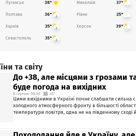
Луганськ
Миколаїв
38°
37°
Полтава
Рівне
36°
25°
Харків
Херсон
35°
39°
Севастополь
35°
ни та світу
До +38, але місцями з грозами 
буде погода на вихідних
8 серпня,
08:00
457
Цими вихідними в Україні почне слабшати сильна 
холодного атмосферного фронту в більшості област
температури повітря, одна не на південному сході й
Похолодання йде в Україну, але