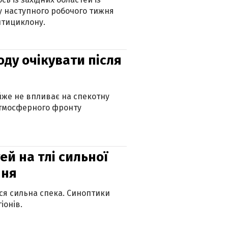
 наступного робочого тижня
нтициклону.
оду очікувати після
айже не впливає на спекотну
атмосферного фронту
й на тлі сильної
пня
ься сильна спека. Синоптики
іонів.