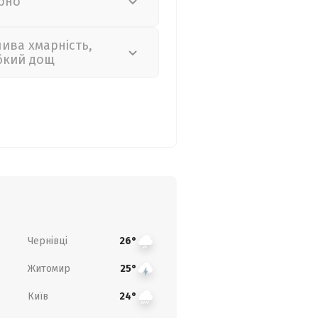
рно
лива хмарність,
бкий дощ
Чернівці
26°
Житомир
25°
Київ
24°