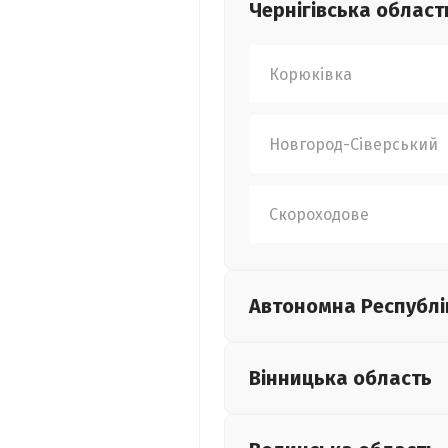
Чернігівська
област
Корюківка
Новгород-Сіверський
Скороходове
Автономна Республі
Вінницька
область