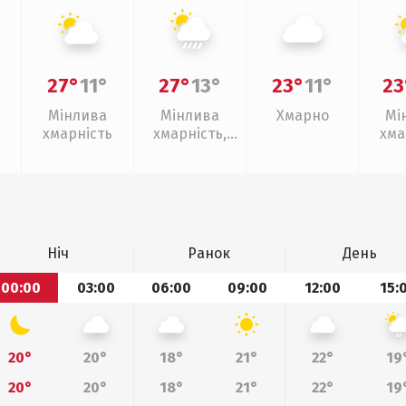
27°
11°
27°
13°
23°
11°
23
Мінлива
Мінлива
Хмарно
Мі
хмарність
хмарність,
хма
зливи
Ніч
Ранок
День
00:00
03:00
06:00
09:00
12:00
15:
20°
20°
18°
21°
22°
19
20°
20°
18°
21°
22°
19