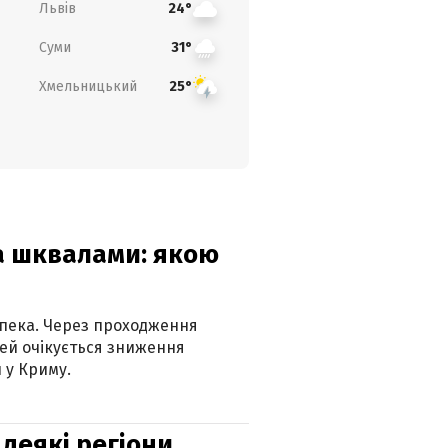
Львів
24°
Суми
31°
Хмельницький
25°
та шквалами: якою
спека. Через проходження
ей очікується зниження
 у Криму.
 деякі регіони