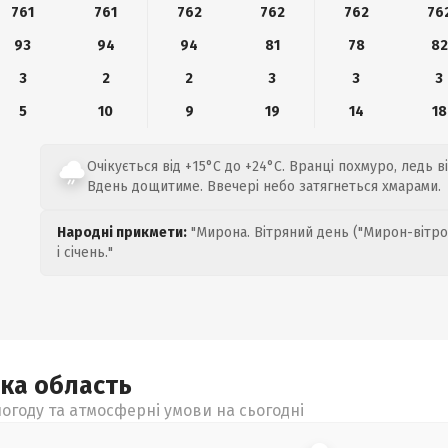
761
761
762
762
762
76
93
94
94
81
78
82
3
2
2
3
3
3
5
10
9
19
14
18
Очікується від +15°C до +24°C. Вранці похмуро, ледь в
Вдень дощитиме. Ввечері небо затягнеться хмарами.
Народні прикмети:
"Мирона. Вітряний день ("Мирон-вітро
і січень."
ька
область
огоду та атмосферні умови на сьогодні