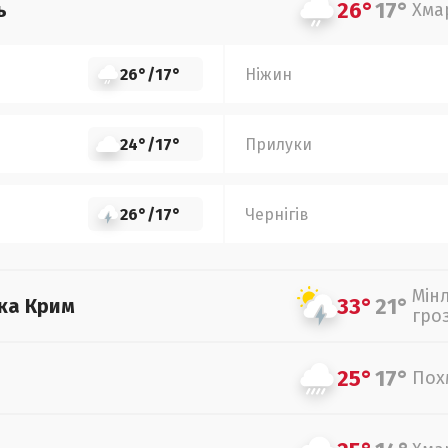
26°
17°
ь
Хма
26°
/
17°
Ніжин
24°
/
17°
Прилуки
26°
/
17°
Чернігів
Мін
33°
21°
ка Крим
гро
25°
17°
Пох