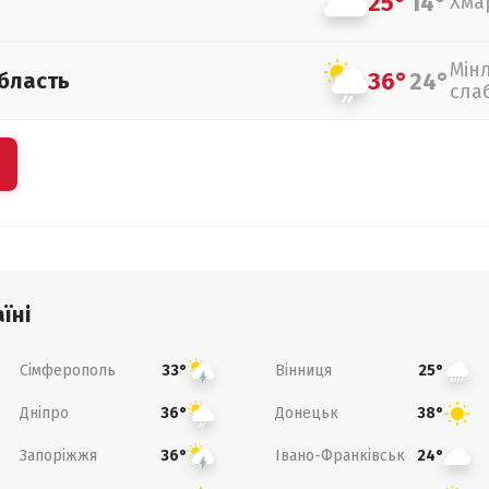
25°
14°
Хма
Мін
36°
24°
бласть
сла
їні
Сімферополь
Вінниця
33°
25°
Дніпро
Донецьк
36°
38°
Запоріжжя
Івано-Франківськ
36°
24°