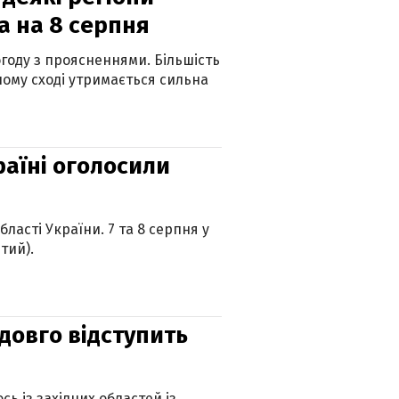
а на 8 серпня
огоду з проясненнями. Більшість
ному сході утримається сильна
країні оголосили
ласті України. 7 та 8 серпня у
тий).
адовго відступить
ь із західних областей із