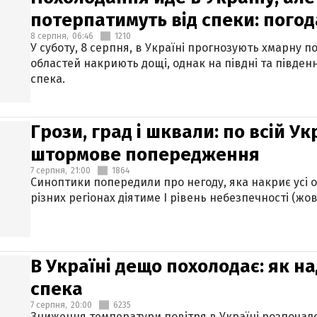
потерпатимуть від спеки: погод
8 серпня,
06:46
1210
У суботу, 8 серпня, в Україні прогнозують хмарну п
областей накриють дощі, однак на півдні та півден
спека.
Грози, град і шквали: по всій У
штормове попередження
7 серпня,
21:00
1864
Синоптики попередили про негоду, яка накриє усі об
різних регіонах діятиме І рівень небезпечності (жов
В Україні дещо похолодає: як н
спека
7 серпня,
20:00
6235
Зниження температури повітря в Україні розпочалос