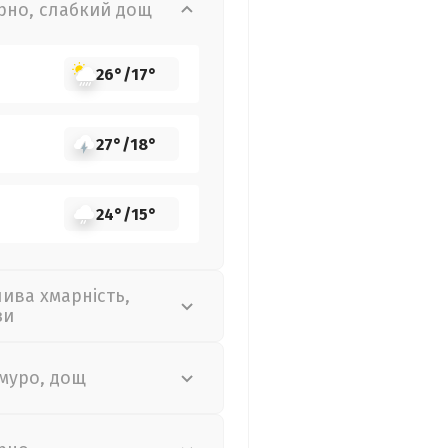
рно, слабкий дощ
26°
/
17°
27°
/
18°
24°
/
15°
лива хмарність,
зи
муро, дощ