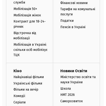
служби
Фінансові новини
Мобілізація 50+
Тарифи на комунальні
послуги
Мобілізація жінок
Податки
Контракт для 18-24-
річних
Пенсія в Україні
Відстрочка від
мобілізації
Мобілізація в Україні:
скільки осіб мобілізує
ТЦК
Кіно
Новини Освіти
Найцікавіші фільми
Міністерство освіти та
науки України
Українські фільми
Школа
Фільми на вечір
НМТ 2026
Комедії
Саморозвиток
Серіали