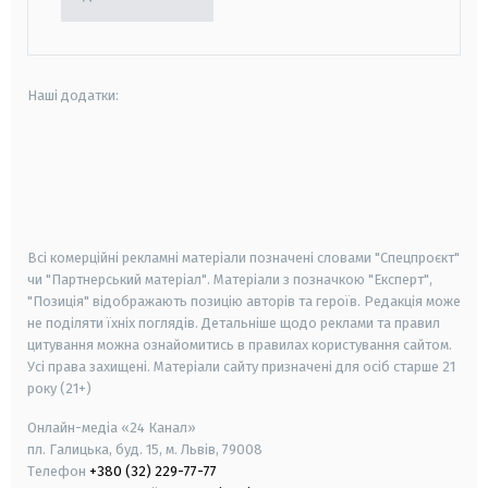
Наші додатки:
android
apple
smart tv
samsung smart tv
Всі комерційні рекламні матеріали позначені словами "Спецпроєкт"
чи "Партнерський матеріал". Матеріали з позначкою "Експерт",
"Позиція" відображають позицію авторів та героїв. Редакція може
не поділяти їхніх поглядів. Детальніше щодо реклами та правил
цитування можна ознайомитись в правилах користування сайтом.
Усі права захищені.
Матеріали сайту призначені для осіб старше
21
року (21+)
Онлайн-медіа «24 Канал»
пл. Галицька, буд. 15, м. Львів, 79008
Телефон
+380 (32) 229-77-77