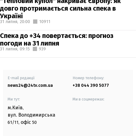
"Тепловий купол" накриває Європу: як
довго протримається сильна спека в
Україні
31 липня,
20:00
10911
Спека до +34 повертається: прогноз
погоди на 31 липня
31 липня,
09:15
939
E-mail редакції
Номер телефону:
news24@24tv.com.ua
+38 044 390 5077
Ми тут:
Ми в соцмережах:
м.Київ
,
вул. Володимирська
офіс
61/11,
50