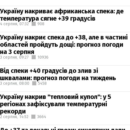
Україну накриває африканська спека: де
температура сягне +39 градусів
4 серпня,
07:32
908
Україну накриє спека до +38, але в частині
областей пройдуть дощі: прогноз погоди
на 3 серпня
3 серпня,
09:27
10936
Від спеки +40 градусів до злив зі
шквалами: прогноз погоди на тиждень
3 серпня,
08:00
5458
Україну накрив "тепловий купол": у 5
регіонах зафіксували температурні
рекорди
2 серпня,
14:52
3664