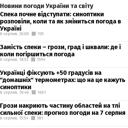
Новини погоди України та світу
Спека почне відступати: синоптики
розповіли, коли та як зміниться погода в
Україні
6 серпня,
20:00
705
Замість спеки – грози, град і шквали: де і
коли погіршиться погода
6 серпня,
18:53
1594
Українці фіксують +50 градусів на
"домашніх" термометрах: що на це кажуть
синоптики
6 серпня,
16:46
1661
Грози накриють частину областей на тлі
сильної спеки: прогноз погоди на 7 серпня
6 серпня,
15:54
381