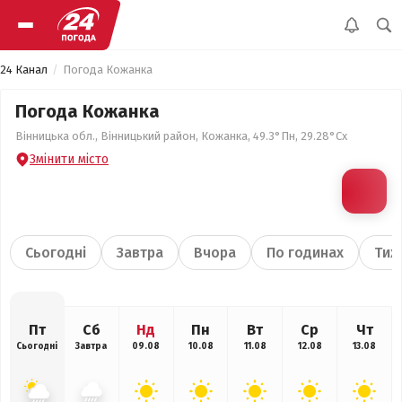
24 Канал
Погода Кожанка
Погода Кожанка
Вінницька обл., Вінницький район, Кожанка, 49.3°Пн, 29.28°Сх
Змінити місто
Сьогодні
Завтра
Вчора
По годинах
Тиж
Пт
Сб
Нд
Пн
Вт
Ср
Чт
Сьогодні
Завтра
09.08
10.08
11.08
12.08
13.08