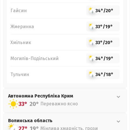
Гайсин
34°
/
20°
Жмеринка
33°
/
19°
Хмільник
33°
/
20°
Могилів-Подільський
34°
/
19°
Тульчин
34°
/
18°
Автономна Республіка Крим
33°
20°
Переважно ясно
Волинська
область
27°
19°
Мінлива хмарність, грози