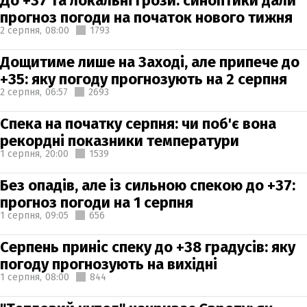
До +37 та локальні грози: синоптики дали
прогноз погоди на початок нового тижня
2 серпня,
08:00
1793
Дощитиме лише на Заході, але припече до
+35: яку погоду прогнозують на 2 серпня
2 серпня,
06:57
2693
Спека на початку серпня: чи поб'є вона
рекордні показники температури
1 серпня,
20:00
1539
Без опадів, але із сильною спекою до +37:
прогноз погоди на 1 серпня
1 серпня,
09:05
656
Серпень приніс спеку до +38 градусів: яку
погоду прогнозують на вихідні
1 серпня,
08:00
844