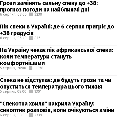
Грози замінять сильну спеку до +38:
прогноз погоди на найближчі дні
6 серпня,
08:00
3230
Пік спеки в Україні: де 6 серпня пригріє до
+38 градусів
6 серпня,
06:40
816
На Україну чекає пік африканської спеки:
коли температури стануть
комфортнішими
5 серпня,
20:00
11358
Спека не відступає: де будуть грози та чи
опуститься температура цього тижня
5 серпня,
08:00
1301
"Спекотна хвиля" накрила Україну:
синоптик розповів, коли очікуються зміни
4 серпня,
08:00
2339