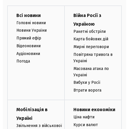
Всі новини
Війна Росії з
Головні новини
Україною
Новини України
Ракетні обстріли
Прямий ефір
Карта бойових дій
Відеоновини
Мирні переговори
Аудіоновини
Повітряна тривога в
Україні
Погода
Масована атака по
Україні
Вибухи у Росії
Втрати ворога
Мобілізація в
Новини економіки
Ціна нафти
Україні
Курси валют
Звільнення з військової