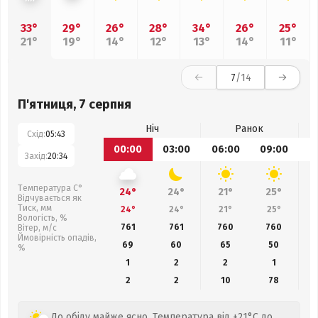
33°
29°
26°
28°
34°
26°
25°
21°
19°
14°
12°
13°
14°
11°
7
/14
П'ятниця, 7 серпня
Ніч
Ранок
Схід:
05:43
00:00
03:00
06:00
09:00
1
Захід:
20:34
Температура С°
24°
24°
21°
25°
Відчувається як
Тиск, мм
24°
24°
21°
25°
Вологість, %
761
761
760
760
Вітер, м/с
Ймовірність опадів,
69
60
65
50
%
1
2
2
1
2
2
10
78
До обіду майже ясно. Температура від +21°C до