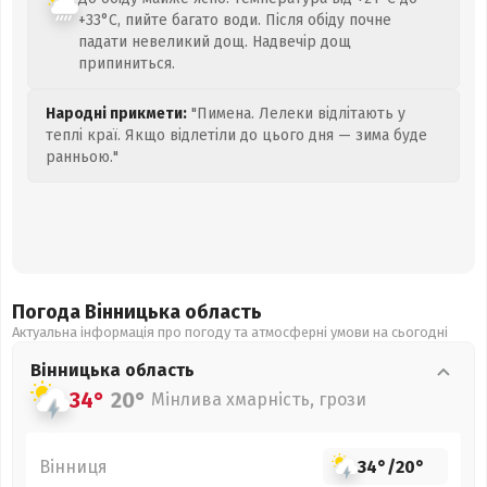
+33°C, пийте багато води. Після обіду почне
падати невеликий дощ. Надвечір дощ
припиниться.
Народні прикмети:
"Пимена. Лелеки відлітають у
теплі краї. Якщо відлетіли до цього дня — зима буде
ранньою."
Погода Вінницька
область
Актуальна інформація про погоду та атмосферні умови на сьогодні
Вінницька
область
34°
20°
Мінлива хмарність, грози
Вінниця
34°
/
20°