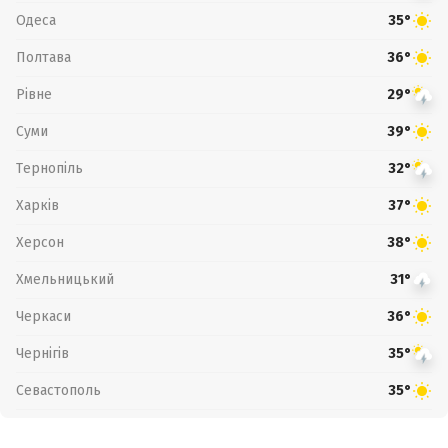
Одеса
35°
Полтава
36°
Рівне
29°
Суми
39°
Тернопіль
32°
Харків
37°
Херсон
38°
Хмельницький
31°
Черкаси
36°
Чернігів
35°
Севастополь
35°