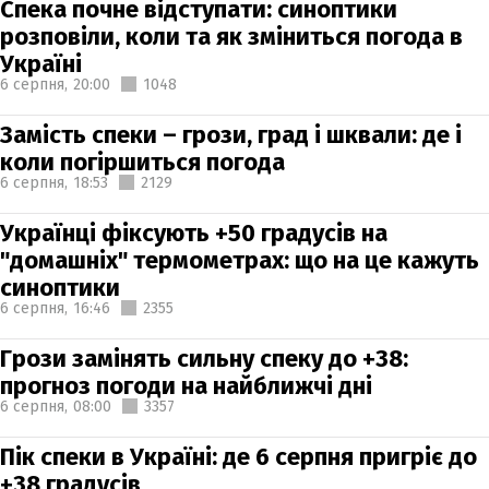
Спека почне відступати: синоптики
розповіли, коли та як зміниться погода в
Україні
6 серпня,
20:00
1048
Замість спеки – грози, град і шквали: де і
коли погіршиться погода
6 серпня,
18:53
2129
Українці фіксують +50 градусів на
"домашніх" термометрах: що на це кажуть
синоптики
6 серпня,
16:46
2355
Грози замінять сильну спеку до +38:
прогноз погоди на найближчі дні
6 серпня,
08:00
3357
Пік спеки в Україні: де 6 серпня пригріє до
+38 градусів