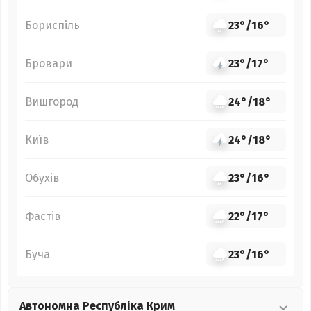
Бориспіль
23°
/
16°
Бровари
23°
/
17°
Вишгород
24°
/
18°
Київ
24°
/
18°
Обухів
23°
/
16°
Фастів
22°
/
17°
Буча
23°
/
16°
Автономна Республіка Крим