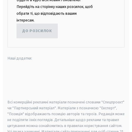
Перейдіть на сторінку наших розсилок, щоб
обрати ті, що відповідають вашим
інтересам.
ДО РОЗСИЛОК
Наші додатки:
android
apple
smart tv
samsung smart tv
Всі комерційні рекламні матеріали позначені словами "Спецпроєкт"
чи "Партнерський матеріал". Матеріали з позначкою "Експерт",
"Позиція" відображають позицію авторів та героїв. Редакція може
не поділяти їхніх поглядів. Детальніше щодо реклами та правил
цитування можна ознайомитись в правилах користування сайтом.
Усі права захищені.
Матеріали сайту призначені для осіб старше
21