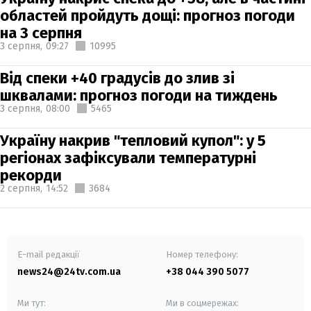
областей пройдуть дощі: прогноз погоди
на 3 серпня
3 серпня,
09:27
10995
Від спеки +40 градусів до злив зі
шквалами: прогноз погоди на тиждень
3 серпня,
08:00
5465
Україну накрив "тепловий купол": у 5
регіонах зафіксували температурні
рекорди
2 серпня,
14:52
3684
E-mail редакції
Номер телефону:
news24@24tv.com.ua
+38 044 390 5077
Ми тут:
Ми в соцмережах: