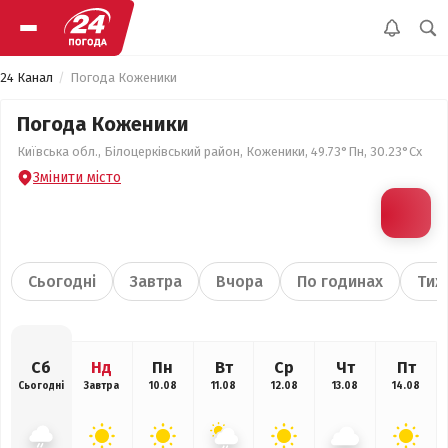
24 Канал
Погода Коженики
Погода Коженики
Київська обл., Білоцерківський район, Коженики, 49.73°Пн, 30.23°Сх
Змінити місто
Сьогодні
Завтра
Вчора
По годинах
Тиж
Сб
Нд
Пн
Вт
Ср
Чт
Пт
Сьогодні
Завтра
10.08
11.08
12.08
13.08
14.08