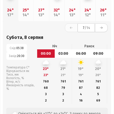
24°
25°
27°
32°
24°
24°
26°
17°
14°
13°
14°
13°
12°
11°
7
/14
Субота, 8 серпня
Ніч
Ранок
Схід:
05:38
00:00
03:00
06:00
09:00
1
Захід:
20:30
Температура С°
23°
21°
19°
20°
Відчувається як
Тиск, мм
23°
21°
19°
20°
Вологість, %
760
761
761
761
Вітер, м/с
Ймовірність опадів,
68
79
87
82
%
3
3
4
5
2
2
16
69
Очікується від +17°C до +24°C. З ранку до вечора