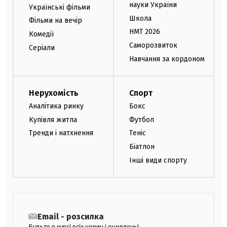
науки України
Українські фільми
Школа
Фільми на вечір
НМТ 2026
Комедії
Саморозвиток
Серіали
Навчання за кордоном
Нерухомість
Спорт
Аналітика ринку
Бокс
Купівля житла
Футбол
Тренди і натхнення
Теніс
Біатлон
Інші види спорту
Email - розсилка
Будьте в курсі всіх новин і оновлень!