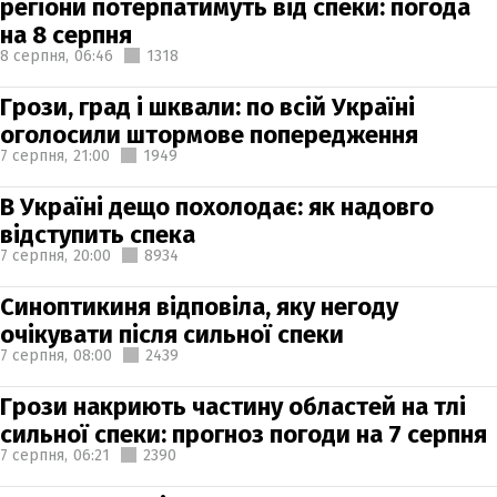
регіони потерпатимуть від спеки: погода
на 8 серпня
8 серпня,
06:46
1318
Грози, град і шквали: по всій Україні
оголосили штормове попередження
7 серпня,
21:00
1949
В Україні дещо похолодає: як надовго
відступить спека
7 серпня,
20:00
8934
Синоптикиня відповіла, яку негоду
очікувати після сильної спеки
7 серпня,
08:00
2439
Грози накриють частину областей на тлі
сильної спеки: прогноз погоди на 7 серпня
7 серпня,
06:21
2390