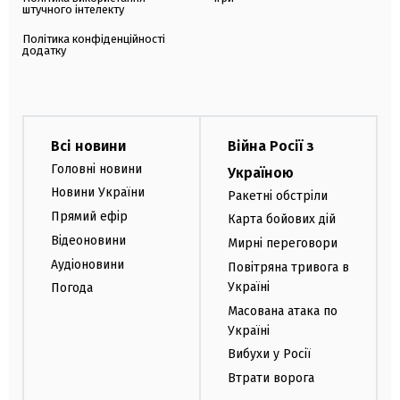
штучного інтелекту
Політика конфіденційності
додатку
Всі новини
Війна Росії з
Головні новини
Україною
Новини України
Ракетні обстріли
Прямий ефір
Карта бойових дій
Відеоновини
Мирні переговори
Аудіоновини
Повітряна тривога в
Україні
Погода
Масована атака по
Україні
Вибухи у Росії
Втрати ворога