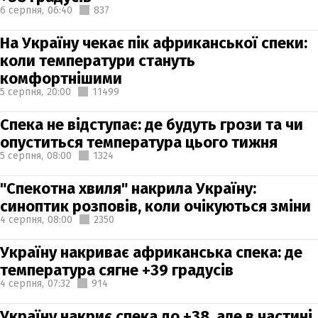
6 серпня,
06:40
837
На Україну чекає пік африканської спеки:
коли температури стануть
комфортнішими
5 серпня,
20:00
11499
Спека не відступає: де будуть грози та чи
опуститься температура цього тижня
5 серпня,
08:00
1324
"Спекотна хвиля" накрила Україну:
синоптик розповів, коли очікуються зміни
4 серпня,
08:00
2350
Україну накриває африканська спека: де
температура сягне +39 градусів
4 серпня,
07:32
914
Україну накриє спека до +38, але в частині