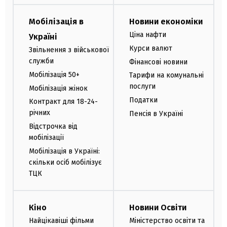
Мобілізація в
Новини економіки
Ціна нафти
Україні
Курси валют
Звільнення з військової
служби
Фінансові новини
Мобілізація 50+
Тарифи на комунальні
послуги
Мобілізація жінок
Податки
Контракт для 18-24-
річних
Пенсія в Україні
Відстрочка від
мобілізації
Мобілізація в Україні:
скільки осіб мобілізує
ТЦК
Кіно
Новини Освіти
Найцікавіші фільми
Міністерство освіти та