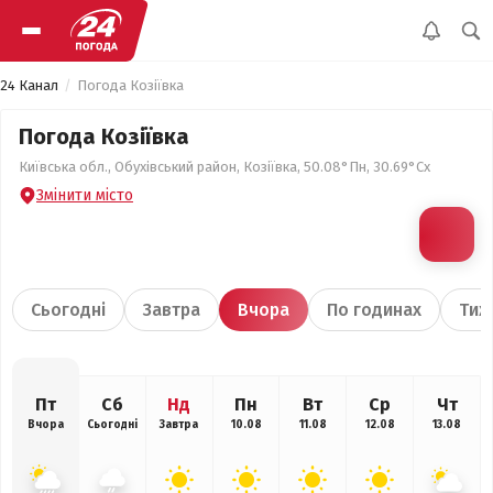
24 Канал
Погода Козіївка
Погода Козіївка
Київська обл., Обухівський район, Козіївка, 50.08°Пн, 30.69°Сх
Змінити місто
Сьогодні
Завтра
Вчора
По годинах
Тиж
Пт
Сб
Нд
Пн
Вт
Ср
Чт
Вчора
Сьогодні
Завтра
10.08
11.08
12.08
13.08