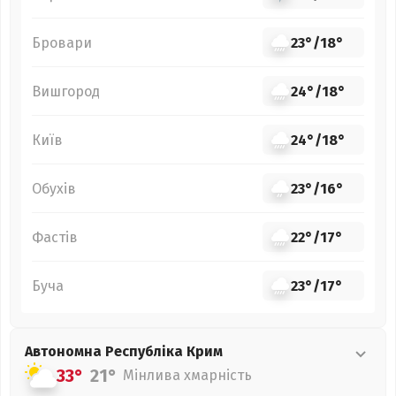
Бровари
23°
/
18°
Вишгород
24°
/
18°
Київ
24°
/
18°
Обухів
23°
/
16°
Фастів
22°
/
17°
Буча
23°
/
17°
Автономна Республіка Крим
33°
21°
Мінлива хмарність