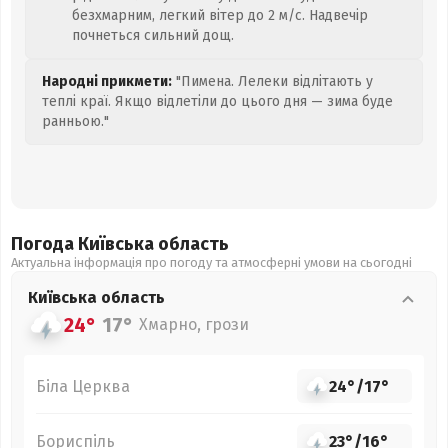
безхмарним, легкий вітер до 2 м/с. Надвечір
почнеться сильний дощ.
Народні прикмети:
"Пимена. Лелеки відлітають у
теплі краї. Якщо відлетіли до цього дня — зима буде
ранньою."
Погода Київська
область
Актуальна інформація про погоду та атмосферні умови на сьогодні
Київська
область
24°
17°
Хмарно, грози
Біла Церква
24°
/
17°
Бориспіль
23°
/
16°