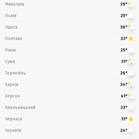
Миколаїв
39°
Львів
25°
Одеса
36°
Полтава
33°
Рівне
25°
Суми
31°
Тернопіль
26°
Харків
34°
Херсон
41°
Хмельницький
23°
Черкаси
31°
Чернігів
24°