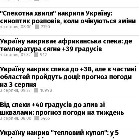
"Спекотна хвиля" накрила Україну:
синоптик розповів, коли очікуються зміни
4 серпня,
08:00
2350
Україну накриває африканська спека: де
температура сягне +39 градусів
4 серпня,
07:32
912
Україну накриє спека до +38, але в частині
областей пройдуть дощі: прогноз погоди
на 3 серпня
3 серпня,
09:27
10990
Від спеки +40 градусів до злив зі
шквалами: прогноз погоди на тиждень
3 серпня,
08:00
5465
Україну накрив "тепловий купол": у 5