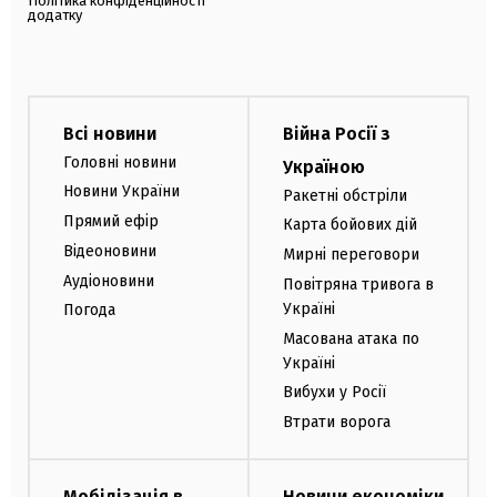
Політика конфіденційності
додатку
Всі новини
Війна Росії з
Головні новини
Україною
Новини України
Ракетні обстріли
Прямий ефір
Карта бойових дій
Відеоновини
Мирні переговори
Аудіоновини
Повітряна тривога в
Україні
Погода
Масована атака по
Україні
Вибухи у Росії
Втрати ворога
Мобілізація в
Новини економіки