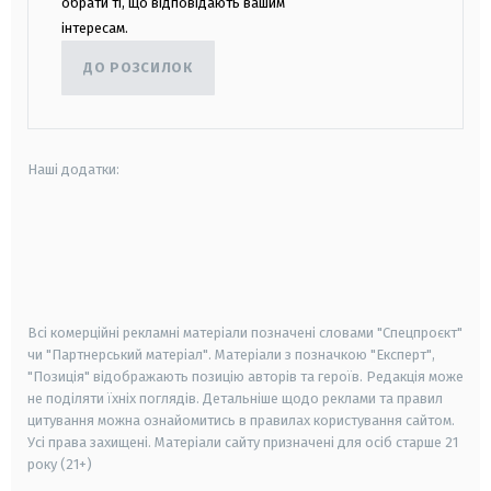
обрати ті, що відповідають вашим
інтересам.
ДО РОЗСИЛОК
Наші додатки:
android
apple
smart tv
samsung smart tv
Всі комерційні рекламні матеріали позначені словами "Спецпроєкт"
чи "Партнерський матеріал". Матеріали з позначкою "Експерт",
"Позиція" відображають позицію авторів та героїв. Редакція може
не поділяти їхніх поглядів. Детальніше щодо реклами та правил
цитування можна ознайомитись в правилах користування сайтом.
Усі права захищені.
Матеріали сайту призначені для осіб старше
21
року (21+)