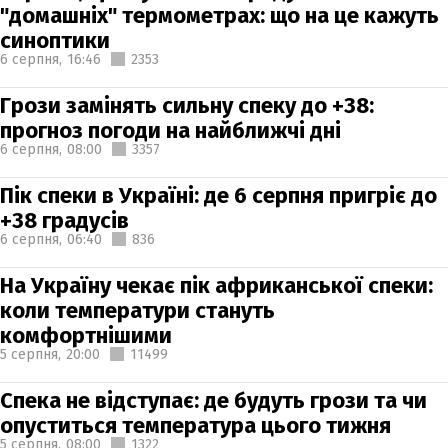
"домашніх" термометрах: що на це кажуть
синоптики
6 серпня,
16:46
2353
Грози замінять сильну спеку до +38:
прогноз погоди на найближчі дні
6 серпня,
08:00
3357
Пік спеки в Україні: де 6 серпня пригріє до
+38 градусів
6 серпня,
06:40
836
На Україну чекає пік африканської спеки:
коли температури стануть
комфортнішими
5 серпня,
20:00
11499
Спека не відступає: де будуть грози та чи
опуститься температура цього тижня
5 серпня,
08:00
1322