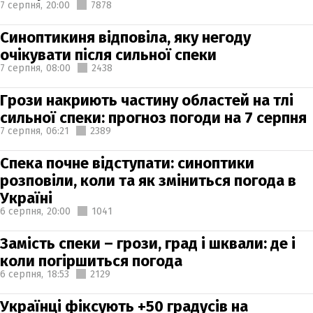
7 серпня,
20:00
7878
Синоптикиня відповіла, яку негоду
очікувати після сильної спеки
7 серпня,
08:00
2438
Грози накриють частину областей на тлі
сильної спеки: прогноз погоди на 7 серпня
7 серпня,
06:21
2389
Спека почне відступати: синоптики
розповіли, коли та як зміниться погода в
Україні
6 серпня,
20:00
1041
Замість спеки – грози, град і шквали: де і
коли погіршиться погода
6 серпня,
18:53
2129
Українці фіксують +50 градусів на