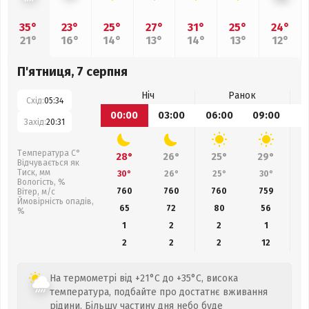
35°
23°
25°
27°
31°
25°
24°
21°
16°
14°
13°
14°
13°
12°
П'ятниця, 7 серпня
Ніч
Ранок
Схід:
05:34
00:00
03:00
06:00
09:00
1
Захід:
20:31
Температура С°
28°
26°
25°
29°
Відчувається як
Тиск, мм
30°
26°
25°
30°
Вологість, %
760
760
760
759
Вітер, м/с
Ймовірність опадів,
65
72
80
56
%
1
2
2
1
2
2
2
12
На термометрі від +21°C до +35°C, висока
температура, подбайте про достатнє вживання
рідини. Більшу частину дня небо буде