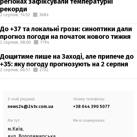
регіонах зафіксували температурні
рекорди
2 серпня,
14:52
3684
До +37 та локальні грози: синоптики дали
прогноз погоди на початок нового тижня
2 серпня,
08:00
1794
Дощитиме лише на Заході, але припече до
+35: яку погоду прогнозують на 2 серпня
2 серпня,
06:57
2702
E-mail редакції
Номер телефону:
news24@24tv.com.ua
+38 044 390 5077
Ми тут:
Ми в соцмережах:
м.Київ
,
вул. Володимирська