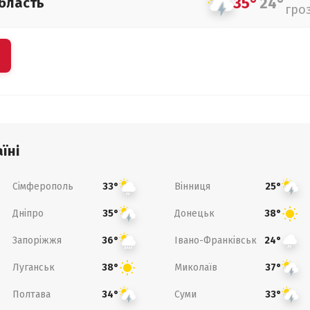
35°
24°
бласть
гро
їні
Сімферополь
Вінниця
33°
25°
Дніпро
Донецьк
35°
38°
Запоріжжя
Івано-Франківськ
36°
24°
Луганськ
Миколаїв
38°
37°
Полтава
Суми
34°
33°