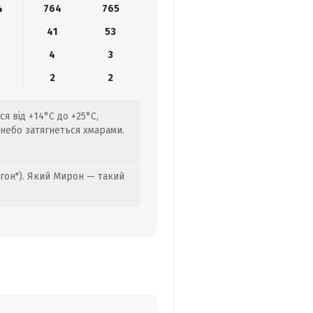
4
764
765
41
53
4
3
2
2
я від +14°C до +25°C,
 небо затягнеться хмарами.
гон"). Який Мирон — такий