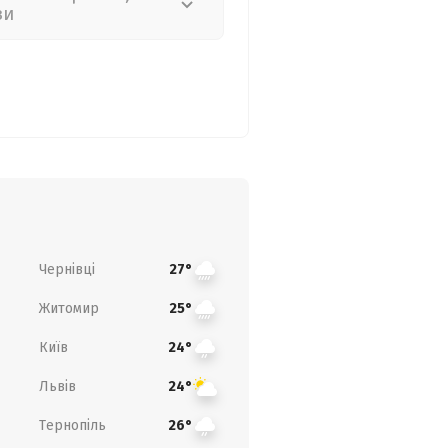
зи
Чернівці
27°
Житомир
25°
Київ
24°
Львів
24°
Тернопіль
26°