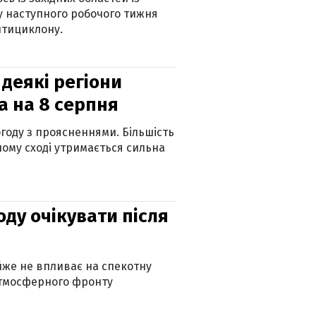
 наступного робочого тижня
нтициклону.
 деякі регіони
а на 8 серпня
огоду з проясненнями. Більшість
ному сході утримається сильна
оду очікувати після
айже не впливає на спекотну
атмосферного фронту