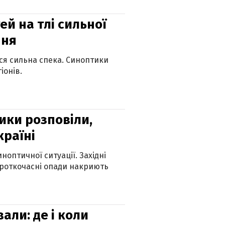
й на тлі сильної
пня
ься сильна спека. Синоптики
іонів.
ики розповіли,
країні
оптичної ситуації. Західні
ороткочасні опади накриють
вали: де і коли