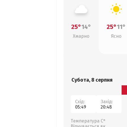
25°
14°
25°
11°
Хмарно
Ясно
Субота, 8 серпня
Схід:
Захід:
05:49
20:48
Температура С°
Відчувається як