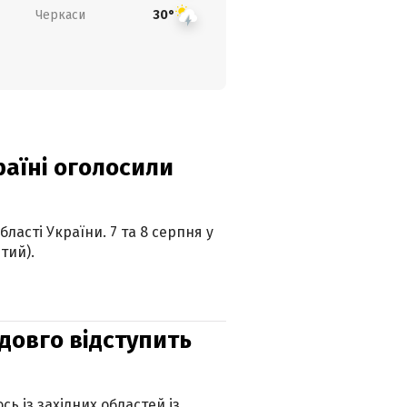
Черкаси
30°
країні оголосили
ласті України. 7 та 8 серпня у
тий).
адовго відступить
ь із західних областей із