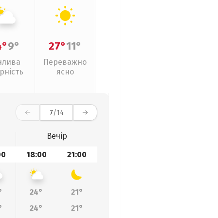
4°
9°
27°
11°
нлива
Переважно
рність
ясно
7
/14
Вечір
00
18:00
21:00
°
24°
21°
°
24°
21°