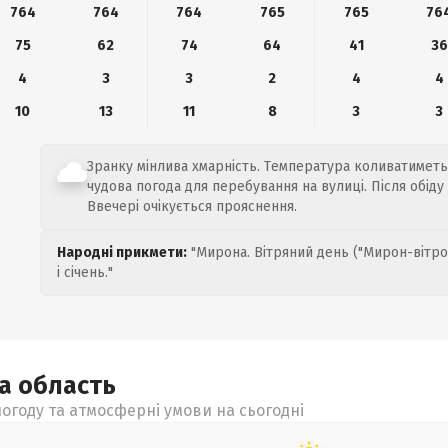
764
764
764
765
765
76
75
62
74
64
41
36
4
3
3
2
4
4
10
13
11
8
3
3
Зранку мінлива хмарність. Температура коливатиметьс
чудова погода для перебування на вулиці. Після обіду
Ввечері очікується прояснення.
Народні прикмети:
"Мирона. Вітряний день ("Мирон-вітро
і січень."
ка
область
огоду та атмосферні умови на сьогодні