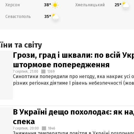
Херсон
Хмельницький
38°
25°
Севастополь
35°
ни та світу
Грози, град і шквали: по всій У
штормове попередження
7 серпня,
21:00
1369
Синоптики попередили про негоду, яка накриє усі об
різних регіонах діятиме І рівень небезпечності (жов
В Україні дещо похолодає: як н
спека
7 серпня,
20:00
1846
Зниження температури повітря в Україні розпочалос