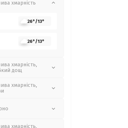
лива хмарність
26°
/
13°
26°
/
13°
лива хмарність,
бкий дощ
лива хмарність,
зи
рно
лива хмарність,