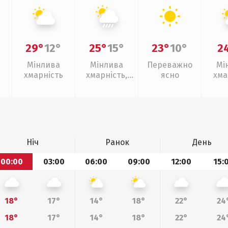
29°
12°
25°
15°
23°
10°
2
Мінлива
Мінлива
Переважно
Мі
хмарність
хмарність,
ясно
хма
зливи
Ніч
Ранок
День
00:00
03:00
06:00
09:00
12:00
15:
18°
17°
14°
18°
22°
24
18°
17°
14°
18°
22°
24