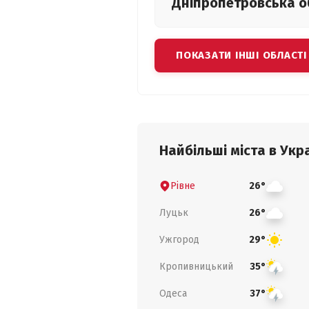
Дніпропетровська
о
ПОКАЗАТИ ІНШІ ОБЛАСТІ
Найбільші міста в Укра
Рівне
26°
Луцьк
26°
Ужгород
29°
Кропивницький
35°
Одеса
37°