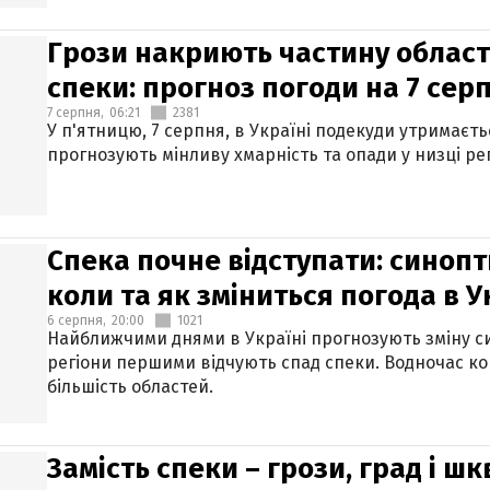
Грози накриють частину областе
спеки: прогноз погоди на 7 сер
7 серпня,
06:21
2381
У п'ятницю, 7 серпня, в Україні подекуди утримаєт
прогнозують мінливу хмарність та опади у низці рег
Спека почне відступати: синопт
коли та як зміниться погода в У
6 серпня,
20:00
1021
Найближчими днями в Україні прогнозують зміну син
регіони першими відчують спад спеки. Водночас к
більшість областей.
Замість спеки – грози, град і шк