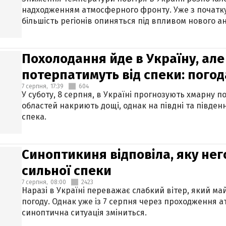
надходженням атмосферного фронту. Уже з початку
більшість регіонів опиняться під впливом нового а
Похолодання йде в Україну, але
потерпатимуть від спеки: погод
7 серпня,
17:39
604
У суботу, 8 серпня, в Україні прогнозують хмарну п
областей накриють дощі, однак на півдні та півден
спека.
Синоптикиня відповіла, яку нег
сильної спеки
7 серпня,
08:00
2423
Наразі в Україні переважає слабкий вітер, який м
погоду. Однак уже із 7 серпня через проходження 
синоптична ситуація зміниться.