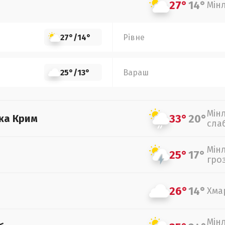
27°
14°
Мін
27°
/
14°
Рівне
25°
/
13°
Вараш
Мін
33°
20°
ка Крим
сла
Мін
25°
17°
гро
26°
14°
Хма
Мін