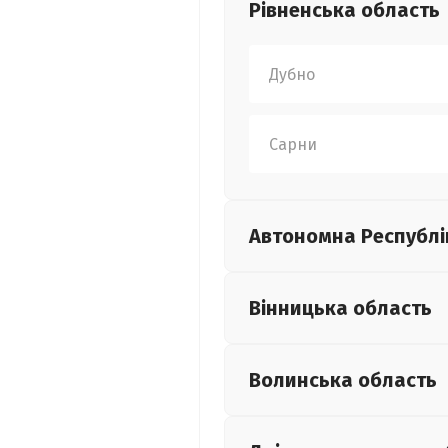
Рівненська
область
Дубно
Сарни
Автономна Республі
Вінницька
область
Волинська
область