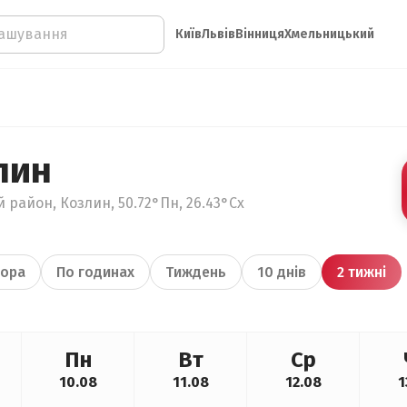
Київ
Львів
Вінниця
Хмельницький
лин
 район, Козлин, 50.72°Пн, 26.43°Сх
ора
По годинах
Тиждень
10 днів
2 тижні
Пн
Вт
Ср
10.08
11.08
12.08
1