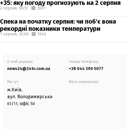
+35: яку погоду прогнозують на 2 серпня
2 серпня,
06:57
2697
Спека на початку серпня: чи поб'є вона
рекордні показники температури
1 серпня,
20:00
1540
E-mail редакції
Номер телефону:
news24@24tv.com.ua
+38 044 390 5077
Ми тут:
Ми в соцмережах:
м.Київ
,
вул. Володимирська
офіс
61/11,
50