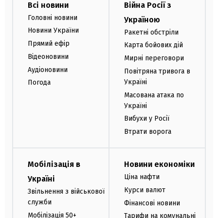
Всі новини
Війна Росії з
Головні новини
Україною
Новини України
Ракетні обстріли
Прямий ефір
Карта бойових дій
Відеоновини
Мирні переговори
Аудіоновини
Повітряна тривога в
Україні
Погода
Масована атака по
Україні
Вибухи у Росії
Втрати ворога
Мобілізація в
Новини економіки
Ціна нафти
Україні
Курси валют
Звільнення з військової
служби
Фінансові новини
Мобілізація 50+
Тарифи на комунальні