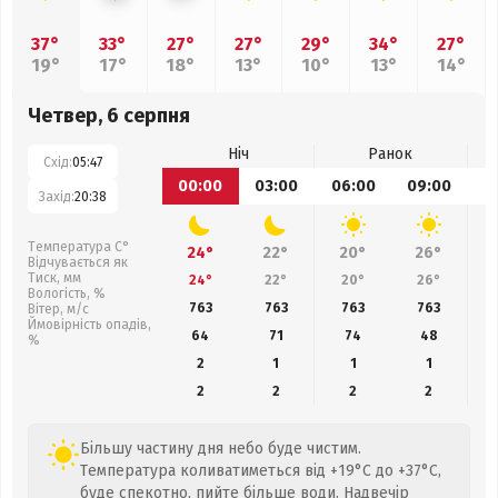
37°
33°
27°
27°
29°
34°
27°
19°
17°
18°
13°
10°
13°
14°
Четвер, 6 серпня
Ніч
Ранок
Схід:
05:47
00:00
03:00
06:00
09:00
1
Захід:
20:38
Температура С°
24°
22°
20°
26°
Відчувається як
Тиск, мм
24°
22°
20°
26°
Вологість, %
763
763
763
763
Вітер, м/с
Ймовірність опадів,
64
71
74
48
%
2
1
1
1
2
2
2
2
Більшу частину дня небо буде чистим.
Температура коливатиметься від +19°C до +37°C,
буде спекотно, пийте більше води. Надвечір