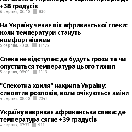
+38 градусів
6 серпня,
06:40
830
На Україну чекає пік африканської спеки:
коли температури стануть
комфортнішими
5 серпня,
20:00
11475
Спека не відступає: де будуть грози та чи
опуститься температура цього тижня
5 серпня,
08:00
1319
"Спекотна хвиля" накрила Україну:
синоптик розповів, коли очікуються зміни
4 серпня,
08:00
2348
Україну накриває африканська спека: де
температура сягне +39 градусів
4 серпня,
07:32
911