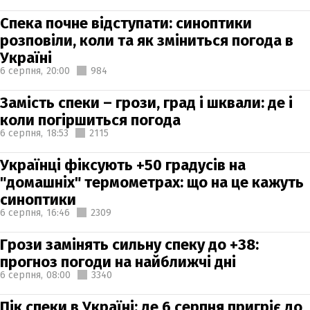
Спека почне відступати: синоптики
розповіли, коли та як зміниться погода в
Україні
6 серпня,
20:00
984
Замість спеки – грози, град і шквали: де і
коли погіршиться погода
6 серпня,
18:53
2115
Українці фіксують +50 градусів на
"домашніх" термометрах: що на це кажуть
синоптики
6 серпня,
16:46
2309
Грози замінять сильну спеку до +38:
прогноз погоди на найближчі дні
6 серпня,
08:00
3340
Пік спеки в Україні: де 6 серпня пригріє до