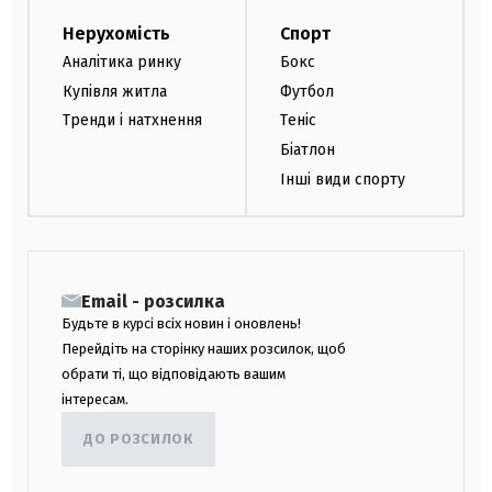
Нерухомість
Спорт
Аналітика ринку
Бокс
Купівля житла
Футбол
Тренди і натхнення
Теніс
Біатлон
Інші види спорту
Email - розсилка
Будьте в курсі всіх новин і оновлень!
Перейдіть на сторінку наших розсилок, щоб
обрати ті, що відповідають вашим
інтересам.
ДО РОЗСИЛОК