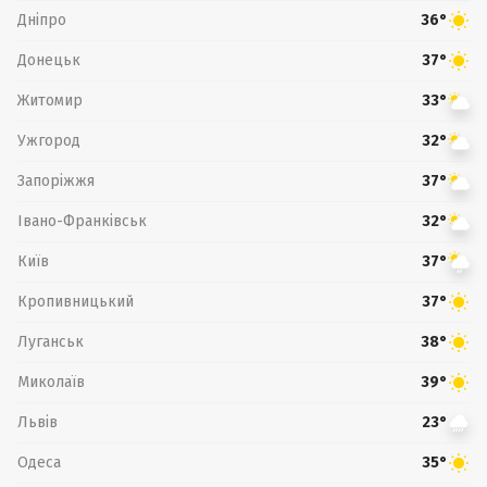
Дніпро
36°
Донецьк
37°
Житомир
33°
Ужгород
32°
Запоріжжя
37°
Івано-Франківськ
32°
Київ
37°
Кропивницький
37°
Луганськ
38°
Миколаїв
39°
Львів
23°
Одеса
35°