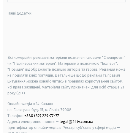
Наші додатки:
android
apple
smart tv
samsung smart tv
Всі комерційні рекламні матеріали позначені словами "Спецпроєкт"
чи "Партнерський матеріал". Матеріали з позначкою "Експерт",
"Позиція" відображають позицію авторів та героїв. Редакція може
не поділяти їхніх поглядів. Детальніше щодо реклами та правил
цитування можна ознайомитись в правилах користування сайтом.
Усі права захищені.
Матеріали сайту призначені для осіб старше
21
року (21+)
Онлайн-медіа «24 Канал»
пл. Галицька, буд. 15, м. Львів, 79008
Телефон
+380 (32) 229-77-77
Адреса електронної пошти —
legal@24tv.com.ua
Ідентифікатор онлайн-медіа в Реєстрі суб'єктів у сфері медіа —