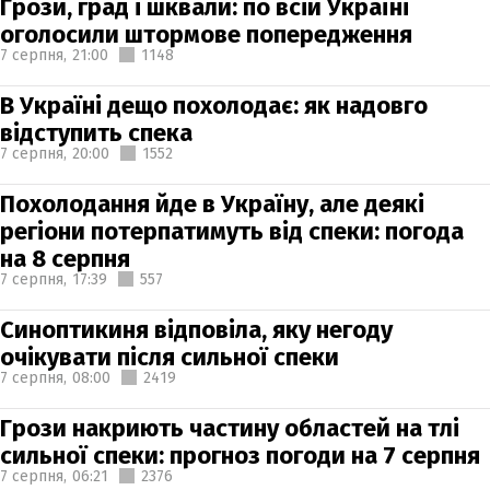
Грози, град і шквали: по всій Україні
оголосили штормове попередження
7 серпня,
21:00
1148
В Україні дещо похолодає: як надовго
відступить спека
7 серпня,
20:00
1552
Похолодання йде в Україну, але деякі
регіони потерпатимуть від спеки: погода
на 8 серпня
7 серпня,
17:39
557
Синоптикиня відповіла, яку негоду
очікувати після сильної спеки
7 серпня,
08:00
2419
Грози накриють частину областей на тлі
сильної спеки: прогноз погоди на 7 серпня
7 серпня,
06:21
2376