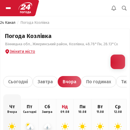
24 Канал
Погода Козлівка
Погода Козлівка
Вінницька обл., Жмеринський район, Козлівка, 48.78°Пн, 28.13°Сх
Змінити місто
Сьогодні
Завтра
Вчора
По годинах
Тиж
Чт
Пт
Сб
Нд
Пн
Вт
Ср
Вчора
Сьогодні
Завтра
09.08
10.08
11.08
12.08