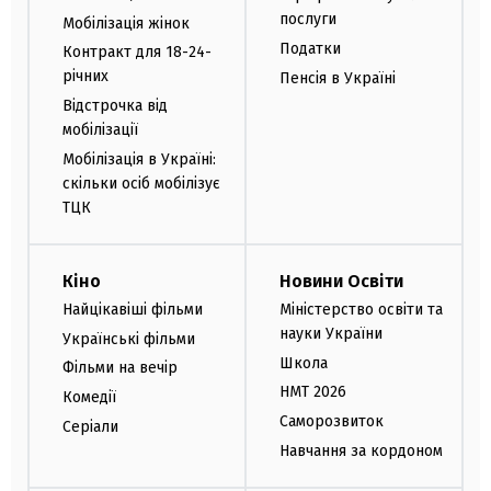
послуги
Мобілізація жінок
Податки
Контракт для 18-24-
річних
Пенсія в Україні
Відстрочка від
мобілізації
Мобілізація в Україні:
скільки осіб мобілізує
ТЦК
Кіно
Новини Освіти
Найцікавіші фільми
Міністерство освіти та
науки України
Українські фільми
Школа
Фільми на вечір
НМТ 2026
Комедії
Саморозвиток
Серіали
Навчання за кордоном