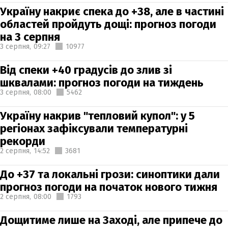
Україну накриє спека до +38, але в частині
областей пройдуть дощі: прогноз погоди
на 3 серпня
3 серпня,
09:27
10977
Від спеки +40 градусів до злив зі
шквалами: прогноз погоди на тиждень
3 серпня,
08:00
5462
Україну накрив "тепловий купол": у 5
регіонах зафіксували температурні
рекорди
2 серпня,
14:52
3681
До +37 та локальні грози: синоптики дали
прогноз погоди на початок нового тижня
2 серпня,
08:00
1793
Дощитиме лише на Заході, але припече до