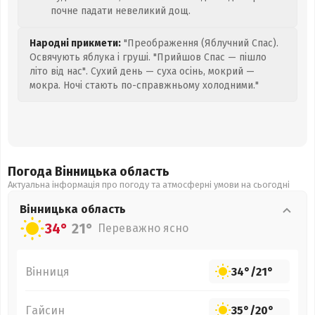
почне падати невеликий дощ.
Народні прикмети:
"Преображення (Яблучний Спас).
Освячують яблука і груші. "Прийшов Спас — пішло
літо від нас". Сухий день — суха осінь, мокрий —
мокра. Ночі стають по-справжньому холодними."
Погода Вінницька
область
Актуальна інформація про погоду та атмосферні умови на сьогодні
Вінницька
область
34°
21°
Переважно ясно
Вінниця
34°
/
21°
Гайсин
35°
/
20°