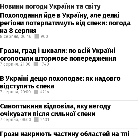
Новини погоди України та світу
Похолодання йде в Україну, але деякі
регіони потерпатимуть від спеки: погода
на 8 серпня
8 серпня,
06:46
900
Грози, град і шквали: по всій Україні
оголосили штормове попередження
7 серпня,
21:00
1740
В Україні дещо похолодає: як надовго
відступить спека
7 серпня,
20:00
4714
Синоптикиня відповіла, яку негоду
очікувати після сильної спеки
7 серпня,
08:00
2431
Грози накриють частину областей на тлі