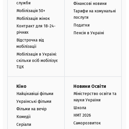
служби
Фінансові новини
Мобілізація 50+
Тарифи на комунальні
послуги
Мобілізація жінок
Податки
Контракт для 18-24-
річних
Пенсія в Україні
Відстрочка від
мобілізації
Мобілізація в Україні:
скільки осіб мобілізує
ТЦК
Кіно
Новини Освіти
Найцікавіші фільми
Міністерство освіти та
науки України
Українські фільми
Школа
Фільми на вечір
НМТ 2026
Комедії
Саморозвиток
Серіали