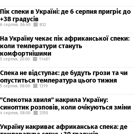
Пік спеки в Україні: де 6 серпня пригріє до
+38 градусів
6 серпня,
06:40
832
На Україну чекає пік африканської спеки:
коли температури стануть
комфортнішими
5 серпня,
20:00
11481
Спека не відступає: де будуть грози та чи
опуститься температура цього тижня
5 серпня,
08:00
1319
"Спекотна хвиля" накрила Україну:
синоптик розповів, коли очікуються зміни
4 серпня,
08:00
2350
Україну накриває африканська спека: де