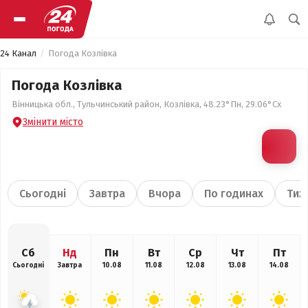
24 Канал
Погода Козлівка
Погода Козлівка
Вінницька обл., Тульчинський район, Козлівка, 48.23°Пн, 29.06°Сх
Змінити місто
Сьогодні
Завтра
Вчора
По годинах
Тиж
Сб
Нд
Пн
Вт
Ср
Чт
Пт
Сьогодні
Завтра
10.08
11.08
12.08
13.08
14.08