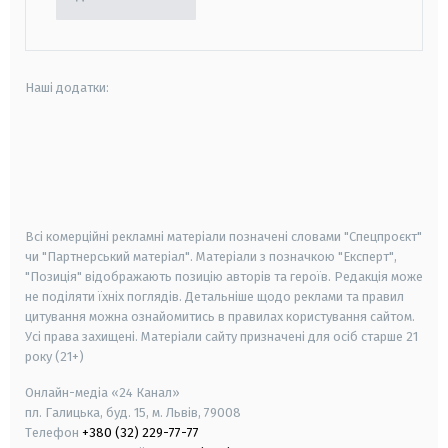
Наші додатки:
android
apple
smart tv
samsung smart tv
Всі комерційні рекламні матеріали позначені словами "Спецпроєкт"
чи "Партнерський матеріал". Матеріали з позначкою "Експерт",
"Позиція" відображають позицію авторів та героїв. Редакція може
не поділяти їхніх поглядів. Детальніше щодо реклами та правил
цитування можна ознайомитись в правилах користування сайтом.
Усі права захищені.
Матеріали сайту призначені для осіб старше
21
року (21+)
Онлайн-медіа «24 Канал»
пл. Галицька, буд. 15, м. Львів, 79008
Телефон
+380 (32) 229-77-77