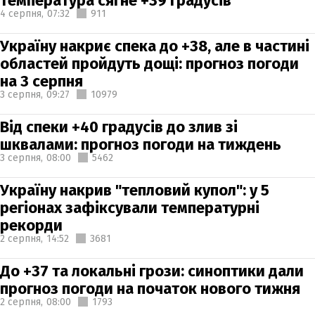
температура сягне +39 градусів
4 серпня,
07:32
911
Україну накриє спека до +38, але в частині
областей пройдуть дощі: прогноз погоди
на 3 серпня
3 серпня,
09:27
10979
Від спеки +40 градусів до злив зі
шквалами: прогноз погоди на тиждень
3 серпня,
08:00
5462
Україну накрив "тепловий купол": у 5
регіонах зафіксували температурні
рекорди
2 серпня,
14:52
3681
До +37 та локальні грози: синоптики дали
прогноз погоди на початок нового тижня
2 серпня,
08:00
1793