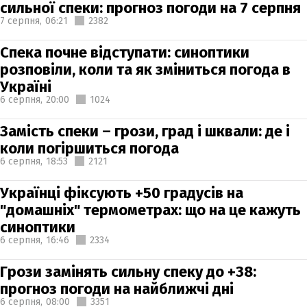
сильної спеки: прогноз погоди на 7 серпня
7 серпня,
06:21
2382
Спека почне відступати: синоптики
розповіли, коли та як зміниться погода в
Україні
6 серпня,
20:00
1024
Замість спеки – грози, град і шквали: де і
коли погіршиться погода
6 серпня,
18:53
2121
Українці фіксують +50 градусів на
"домашніх" термометрах: що на це кажуть
синоптики
6 серпня,
16:46
2334
Грози замінять сильну спеку до +38:
прогноз погоди на найближчі дні
6 серпня,
08:00
3351