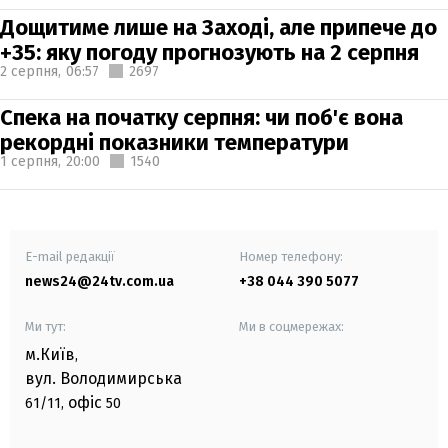
Дощитиме лише на Заході, але припече до
+35: яку погоду прогнозують на 2 серпня
2 серпня,
06:57
2697
Спека на початку серпня: чи поб'є вона
рекордні показники температури
1 серпня,
20:00
1540
E-mail редакції
Номер телефону:
news24@24tv.com.ua
+38 044 390 5077
Ми тут:
Ми в соцмережах:
м.Київ
,
вул. Володимирська
офіс
61/11,
50