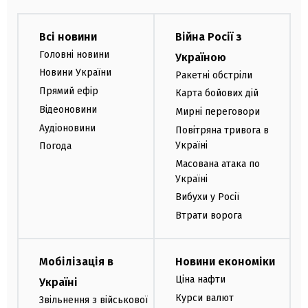
Всі новини
Війна Росії з
Головні новини
Україною
Новини України
Ракетні обстріли
Прямий ефір
Карта бойових дій
Відеоновини
Мирні переговори
Аудіоновини
Повітряна тривога в
Україні
Погода
Масована атака по
Україні
Вибухи у Росії
Втрати ворога
Мобілізація в
Новини економіки
Ціна нафти
Україні
Курси валют
Звільнення з військової