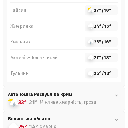
Гайсин
27°
/
19°
Жмеринка
24°
/
16°
Хмільник
25°
/
16°
Могилів-Подільський
27°
/
18°
Тульчин
26°
/
18°
Автономна Республіка Крим
33°
21°
Мінлива хмарність, грози
Волинська
область
25°
14°
Хмарно