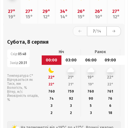
27°
27°
29°
34°
26°
26°
27°
19°
15°
12°
14°
15°
10°
12°
7
/14
Субота, 8 серпня
Ніч
Ранок
Схід:
05:48
00:00
03:00
06:00
09:00
1
Захід:
20:31
Температура С°
22°
21°
19°
22°
Відчувається як
Тиск, мм
22°
21°
19°
22°
Вологість, %
760
759
760
761
Вітер, м/с
Ймовірність опадів,
74
92
90
76
%
3
3
5
6
2
2
3
18
На термометрі від +19°C до +27°C. Вранці хмарно.