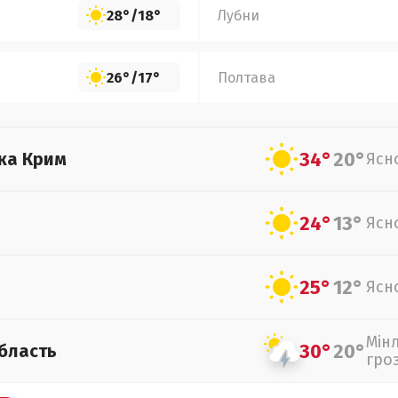
28°
/
18°
Лубни
26°
/
17°
Полтава
34°
20°
ка Крим
Ясн
24°
13°
Ясн
25°
12°
Ясн
Мін
30°
20°
бласть
гро