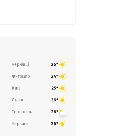
Чернівці
26°
Житомир
24°
Київ
25°
Львів
26°
Тернопіль
26°
Черкаси
26°