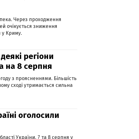
спека. Через проходження
ей очікується зниження
 у Криму.
 деякі регіони
а на 8 серпня
огоду з проясненнями. Більшість
ному сході утримається сильна
країні оголосили
ласті України. 7 та 8 серпня у