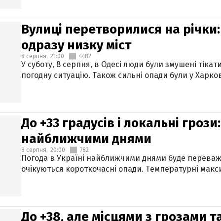
Вулиці перетворилися на річки
одразу низку міст
8 серпня,
21:00
4482
У суботу, 8 серпня, в Одесі люди були змушені тікат
погодну ситуацію. Також сильні опади були у Харкові
До +33 градусів і локальні гроз
найближчими днями
8 серпня,
20:00
782
Погода в Україні найближчими днями буде переваж
очікуються короткочасні опади. Температурні макси
До +38, але місцями з грозами 