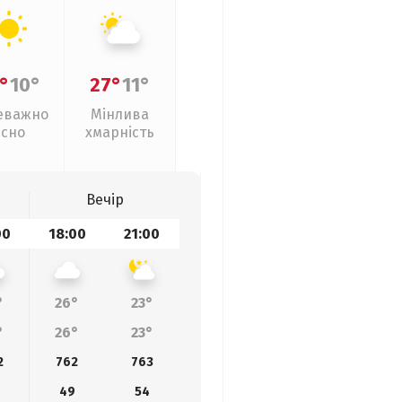
°
10°
27°
11°
еважно
Мінлива
ясно
хмарність
Вечір
00
18:00
21:00
°
26°
23°
°
26°
23°
2
762
763
49
54