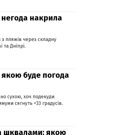
: негода накрила
и з пляжів через складну
 та Дніпрі.
и: якою буде погода
но сухою, хоч подекуди
муми сягнуть +33 градусів.
та шквалами: якою