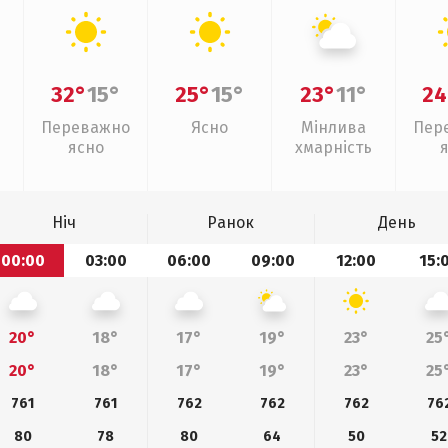
32°
15°
25°
15°
23°
11°
24
Переважно
Ясно
Мінлива
Пер
ясно
хмарність
Ніч
Ранок
День
00:00
03:00
06:00
09:00
12:00
15:
20°
18°
17°
19°
23°
25
20°
18°
17°
19°
23°
25
761
761
762
762
762
76
80
78
80
64
50
52