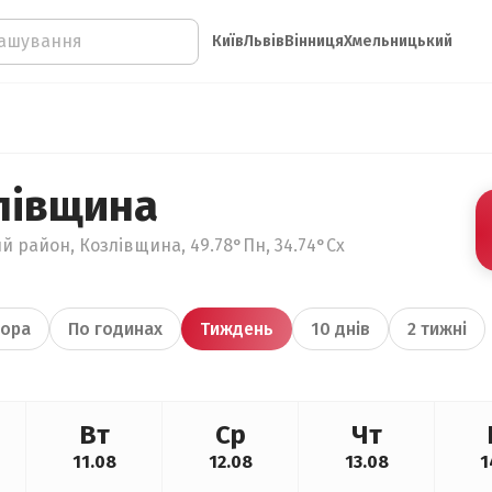
Київ
Львів
Вінниця
Хмельницький
лівщина
й район, Козлівщина, 49.78°Пн, 34.74°Сх
ора
По годинах
Тиждень
10 днів
2 тижні
Вт
Ср
Чт
11.08
12.08
13.08
1