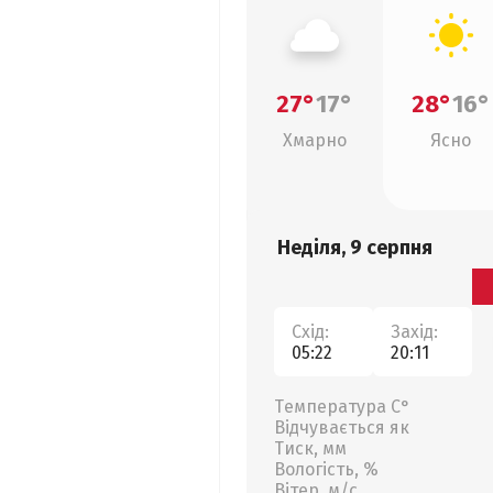
27°
17°
28°
16°
Хмарно
Ясно
Неділя, 9 серпня
Схід:
Захід:
05:22
20:11
Температура С°
Відчувається як
Тиск, мм
Вологість, %
Вітер, м/с