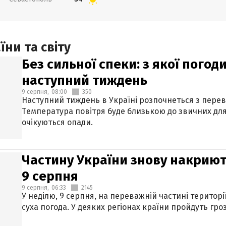
ни та світу
Без сильної спеки: з якої пого
наступний тиждень
9 серпня,
08:00
350
Наступний тиждень в Україні розпочнеться з перев
Температура повітря буде близькою до звичних для
очікуються опади.
Частину України знову накриют
9 серпня
9 серпня,
06:33
2145
У неділю, 9 серпня, на переважній частині територі
суха погода. У деяких регіонах країни пройдуть гро