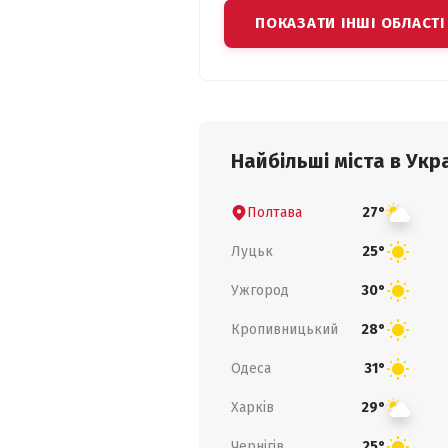
ПОКАЗАТИ ІНШІ ОБЛАСТІ
Найбільші міста в Укра
Полтава
27°
Луцьк
25°
Ужгород
30°
Кропивницький
28°
Одеса
31°
Харків
29°
Чернігів
25°