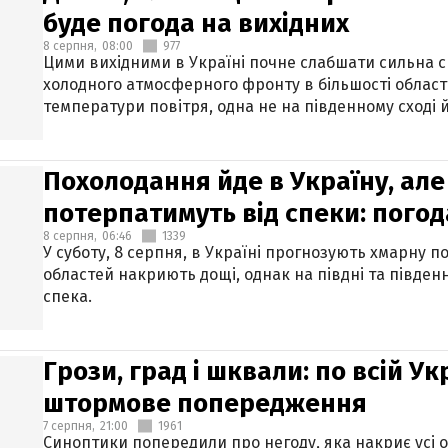
буде погода на вихідних
8 серпня,
08:00
977
Цими вихідними в Україні почне слабшати сильна 
холодного атмосферного фронту в більшості област
температури повітря, одна не на південному сході й
Похолодання йде в Україну, але
потерпатимуть від спеки: погод
8 серпня,
06:46
1339
У суботу, 8 серпня, в Україні прогнозують хмарну п
областей накриють дощі, однак на півдні та півден
спека.
Грози, град і шквали: по всій У
штормове попередження
7 серпня,
21:00
1961
Синоптики попередили про негоду, яка накриє усі об