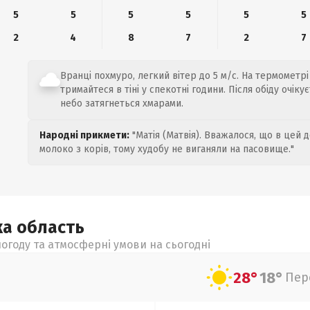
5
5
5
5
5
5
2
4
8
7
2
7
Вранці похмуро, легкий вітер до 5 м/с. На термометрі 
тримайтеся в тіні у спекотні години. Після обіду очік
небо затягнеться хмарами.
Народні прикмети:
"Матія (Матвія). Вважалося, що в цей 
молоко з корів, тому худобу не виганяли на пасовище."
ка
область
огоду та атмосферні умови на сьогодні
28°
18°
Пер