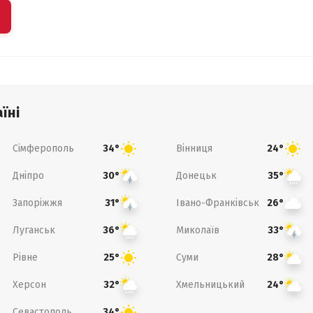
їні
Сімферополь
Вінниця
34°
24°
Дніпро
Донецьк
30°
35°
Запоріжжя
Івано-Франківськ
31°
26°
Луганськ
Миколаїв
36°
33°
Рівне
Суми
25°
28°
Херсон
Хмельницький
32°
24°
Севастополь
34°