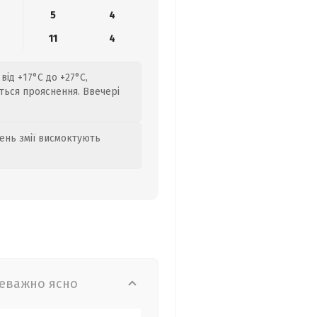
5
4
11
4
від +17°C до +27°C,
ується прояснення. Ввечері
день змії висмоктують
еважно ясно