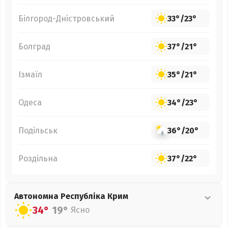
Білгород-Дністровський
33°
/
23°
Болград
37°
/
21°
Ізмаїл
35°
/
21°
Одеса
34°
/
23°
Подільськ
36°
/
20°
Роздільна
37°
/
22°
Автономна Республіка Крим
34°
19°
Ясно