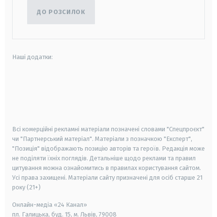
ДО РОЗСИЛОК
Наші додатки:
android
apple
smart tv
samsung smart tv
Всі комерційні рекламні матеріали позначені словами "Спецпроєкт"
чи "Партнерський матеріал". Матеріали з позначкою "Експерт",
"Позиція" відображають позицію авторів та героїв. Редакція може
не поділяти їхніх поглядів. Детальніше щодо реклами та правил
цитування можна ознайомитись в правилах користування сайтом.
Усі права захищені.
Матеріали сайту призначені для осіб старше
21
року (21+)
Онлайн-медіа «24 Канал»
пл. Галицька, буд. 15, м. Львів, 79008