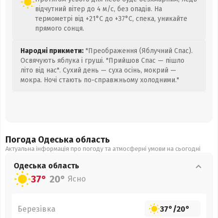
відчутний вітер до 4 м/с, без опадів. На
термометрі від +21°C до +37°C, спека, уникайте
прямого сонця.
Народні прикмети:
"Преображення (Яблучний Спас).
Освячують яблука і груші. "Прийшов Спас — пішло
літо від нас". Сухий день — суха осінь, мокрий —
мокра. Ночі стають по-справжньому холодними."
Погода Одеська
область
Актуальна інформація про погоду та атмосферні умови на сьогодні
Одеська
область
37°
20°
Ясно
Березівка
37°
/
20°