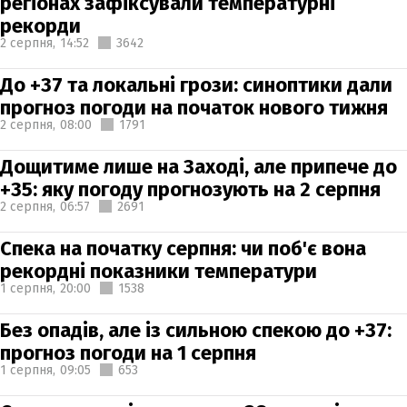
регіонах зафіксували температурні
рекорди
2 серпня,
14:52
3642
До +37 та локальні грози: синоптики дали
прогноз погоди на початок нового тижня
2 серпня,
08:00
1791
Дощитиме лише на Заході, але припече до
+35: яку погоду прогнозують на 2 серпня
2 серпня,
06:57
2691
Спека на початку серпня: чи поб'є вона
рекордні показники температури
1 серпня,
20:00
1538
Без опадів, але із сильною спекою до +37:
прогноз погоди на 1 серпня
1 серпня,
09:05
653