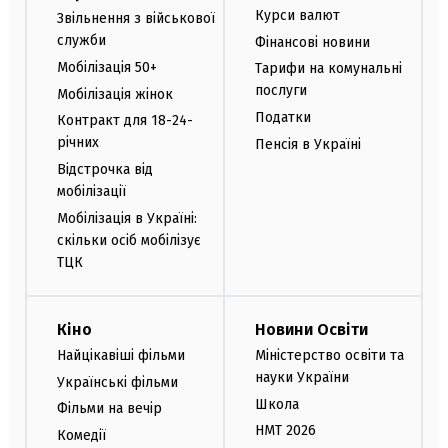
Курси валют
Звільнення з військової
служби
Фінансові новини
Мобілізація 50+
Тарифи на комунальні
послуги
Мобілізація жінок
Податки
Контракт для 18-24-
річних
Пенсія в Україні
Відстрочка від
мобілізації
Мобілізація в Україні:
скільки осіб мобілізує
ТЦК
Кіно
Новини Освіти
Найцікавіші фільми
Міністерство освіти та
науки України
Українські фільми
Школа
Фільми на вечір
НМТ 2026
Комедії