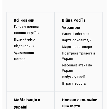
Всі новини
Війна Росії з
Головні новини
Україною
Новини України
Ракетні обстріли
Прямий ефір
Карта бойових дій
Відеоновини
Мирні переговори
Аудіоновини
Повітряна тривога в
Україні
Погода
Масована атака по
Україні
Вибухи у Росії
Втрати ворога
Мобілізація в
Новини економіки
Ціна нафти
Україні