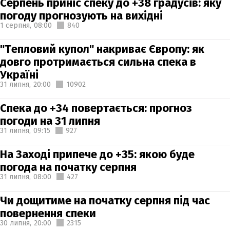
Серпень приніс спеку до +38 градусів: яку
погоду прогнозують на вихідні
1 серпня,
08:00
840
"Тепловий купол" накриває Європу: як
довго протримається сильна спека в
Україні
31 липня,
20:00
10902
Спека до +34 повертається: прогноз
погоди на 31 липня
31 липня,
09:15
927
На Заході припече до +35: якою буде
погода на початку серпня
31 липня,
08:00
427
Чи дощитиме на початку серпня під час
повернення спеки
30 липня,
20:00
2315