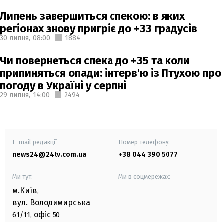
Липень завершиться спекою: в яких
регіонах знову пригріє до +33 градусів
30 липня,
08:00
1884
Чи повернеться спека до +35 та коли
припиняться опади: інтерв'ю із Птухою про
погоду в Україні у серпні
29 липня,
14:00
2494
E-mail редакції
Номер телефону:
news24@24tv.com.ua
+38 044 390 5077
Ми тут:
Ми в соцмережах:
м.Київ
,
вул. Володимирська
офіс
61/11,
50