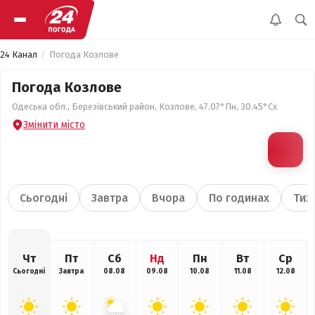
24 Канал
Погода Козлове
Погода Козлове
Одеська обл., Березівський район, Козлове, 47.07°Пн, 30.45°Сх
Змінити місто
Сьогодні
Завтра
Вчора
По годинах
Тиж
Чт
Пт
Сб
Нд
Пн
Вт
Ср
Сьогодні
Завтра
08.08
09.08
10.08
11.08
12.08