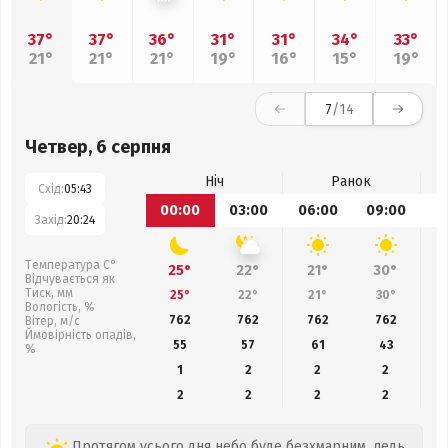
37°
37°
36°
31°
31°
34°
33°
21°
21°
21°
19°
16°
15°
19°
7
/14
Четвер, 6 серпня
Ніч
Ранок
Схід:
05:43
00:00
03:00
06:00
09:00
1
Захід:
20:24
Температура С°
25°
22°
21°
30°
Відчувається як
Тиск, мм
25°
22°
21°
30°
Вологість, %
762
762
762
762
Вітер, м/с
Ймовірність опадів,
55
57
61
43
%
1
2
2
2
2
2
2
2
Протягом усього дня небо буде безхмарним, ледь