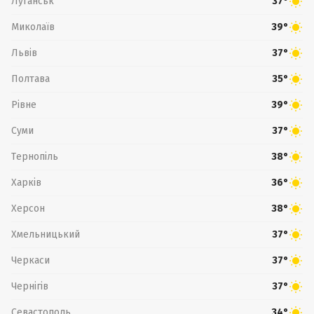
Луганськ
37°
Миколаїв
39°
Львів
37°
Полтава
35°
Рівне
39°
Суми
37°
Тернопіль
38°
Харків
36°
Херсон
38°
Хмельницький
37°
Черкаси
37°
Чернігів
37°
Севастополь
34°