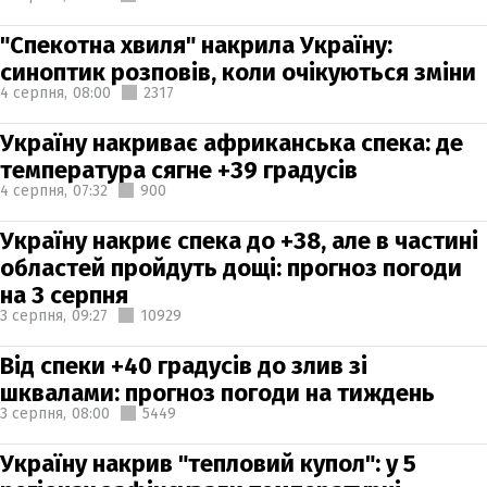
"Спекотна хвиля" накрила Україну:
синоптик розповів, коли очікуються зміни
4 серпня,
08:00
2317
Україну накриває африканська спека: де
температура сягне +39 градусів
4 серпня,
07:32
900
Україну накриє спека до +38, але в частині
областей пройдуть дощі: прогноз погоди
на 3 серпня
3 серпня,
09:27
10929
Від спеки +40 градусів до злив зі
шквалами: прогноз погоди на тиждень
3 серпня,
08:00
5449
Україну накрив "тепловий купол": у 5