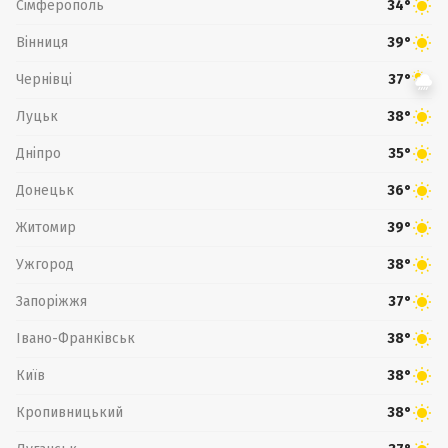
Сімферополь
34°
Вінниця
39°
Чернівці
37°
Луцьк
38°
Дніпро
35°
Донецьк
36°
Житомир
39°
Ужгород
38°
Запоріжжя
37°
Івано-Франківськ
38°
Київ
38°
Кропивницький
38°