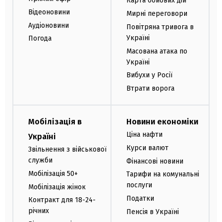
Карта бойових дій
Відеоновини
Мирні переговори
Аудіоновини
Повітряна тривога в
Україні
Погода
Масована атака по
Україні
Вибухи у Росії
Втрати ворога
Мобілізація в
Новини економіки
Ціна нафти
Україні
Курси валют
Звільнення з військової
служби
Фінансові новини
Мобілізація 50+
Тарифи на комунальні
послуги
Мобілізація жінок
Податки
Контракт для 18-24-
річних
Пенсія в Україні