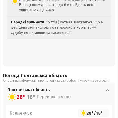
Вранці похмуро, вітер до 6 м/с. Вдень небо
очистеться від хмар.
Народні прикмети:
"Матія (Матвія). Вважалося, що в
цей день змії висмоктують молоко з корів, тому
худобу не виганяли на пасовище."
Погода Полтавська
область
Актуальна інформація про погоду та атмосферні умови на сьогодні
Полтавська
область
28°
18°
Переважно ясно
Кременчук
28°
/
18°