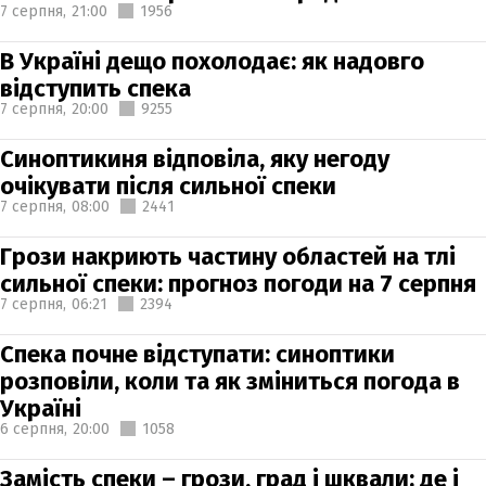
7 серпня,
21:00
1956
В Україні дещо похолодає: як надовго
відступить спека
7 серпня,
20:00
9255
Синоптикиня відповіла, яку негоду
очікувати після сильної спеки
7 серпня,
08:00
2441
Грози накриють частину областей на тлі
сильної спеки: прогноз погоди на 7 серпня
7 серпня,
06:21
2394
Спека почне відступати: синоптики
розповіли, коли та як зміниться погода в
Україні
6 серпня,
20:00
1058
Замість спеки – грози, град і шквали: де і