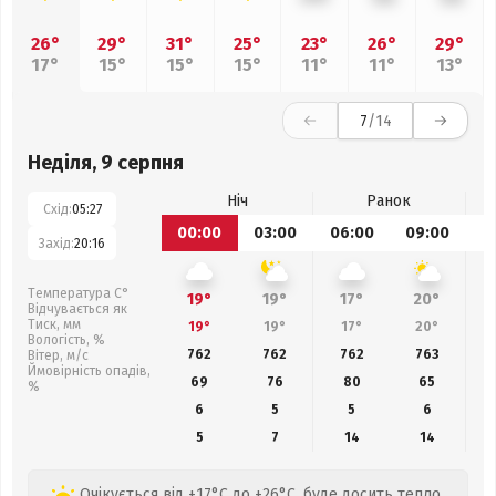
26°
29°
31°
25°
23°
26°
29°
17°
15°
15°
15°
11°
11°
13°
7
/14
Неділя, 9 серпня
Ніч
Ранок
Схід:
05:27
00:00
03:00
06:00
09:00
1
Захід:
20:16
Температура С°
19°
19°
17°
20°
Відчувається як
Тиск, мм
19°
19°
17°
20°
Вологість, %
762
762
762
763
Вітер, м/с
Ймовірність опадів,
69
76
80
65
%
6
5
5
6
5
7
14
14
Очікується від +17°C до +26°C, буде досить тепло.