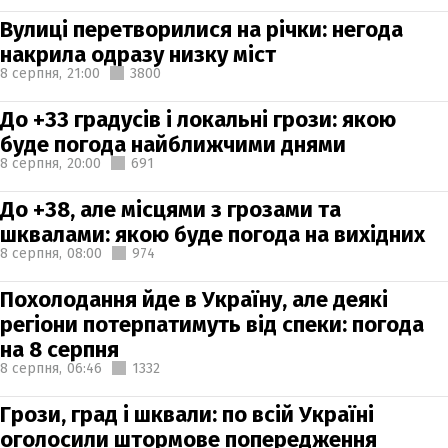
Вулиці перетворилися на річки: негода
накрила одразу низку міст
8 серпня,
21:00
3800
До +33 градусів і локальні грози: якою
буде погода найближчими днями
8 серпня,
20:00
691
До +38, але місцями з грозами та
шквалами: якою буде погода на вихідних
8 серпня,
08:00
974
Похолодання йде в Україну, але деякі
регіони потерпатимуть від спеки: погода
на 8 серпня
8 серпня,
06:46
1332
Грози, град і шквали: по всій Україні
оголосили штормове попередження