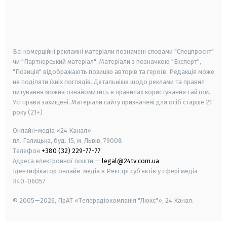
android
apple
smart tv
samsung smart tv
Всі комерційні рекламні матеріали позначені словами "Спецпроєкт"
чи "Партнерський матеріал". Матеріали з позначкою "Експерт",
"Позиція" відображають позицію авторів та героїв. Редакція може
не поділяти їхніх поглядів. Детальніше щодо реклами та правил
цитування можна ознайомитись в правилах користування сайтом.
Усі права захищені.
Матеріали сайту призначені для осіб старше
21
року (21+)
Онлайн-медіа «24 Канал»
пл. Галицька, буд. 15, м. Львів, 79008
Телефон
+380 (32) 229-77-77
Адреса електронної пошти —
legal@24tv.com.ua
Ідентифікатор онлайн-медіа в Реєстрі суб'єктів у сфері медіа —
R40-06057
© 2005—2026,
ПрАТ «Телерадіокомпанія "Люкс"», 24 Канал.