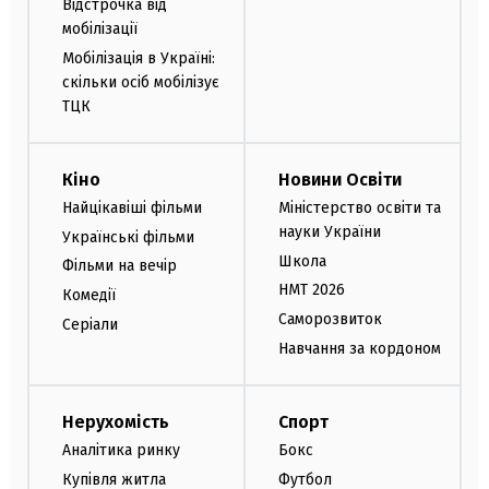
Відстрочка від
мобілізації
Мобілізація в Україні:
скільки осіб мобілізує
ТЦК
Кіно
Новини Освіти
Найцікавіші фільми
Міністерство освіти та
науки України
Українські фільми
Школа
Фільми на вечір
НМТ 2026
Комедії
Саморозвиток
Серіали
Навчання за кордоном
Нерухомість
Спорт
Аналітика ринку
Бокс
Купівля житла
Футбол