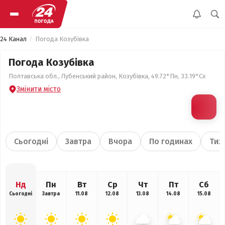
24 Канал
Погода Козубівка
Погода Козубівка
Полтавська обл., Лубенський район, Козубівка, 49.72°Пн, 33.19°Сх
Змінити місто
Сьогодні
Завтра
Вчора
По годинах
Тиж
Нд
Пн
Вт
Ср
Чт
Пт
Сб
Сьогодні
Завтра
11.08
12.08
13.08
14.08
15.08