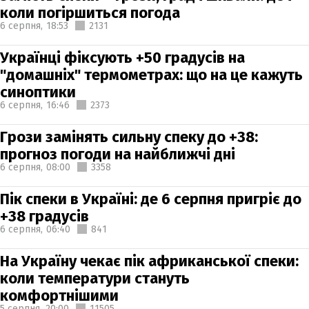
коли погіршиться погода
6 серпня,
18:53
2131
Українці фіксують +50 градусів на
"домашніх" термометрах: що на це кажуть
синоптики
6 серпня,
16:46
2373
Грози замінять сильну спеку до +38:
прогноз погоди на найближчі дні
6 серпня,
08:00
3358
Пік спеки в Україні: де 6 серпня пригріє до
+38 градусів
6 серпня,
06:40
841
На Україну чекає пік африканської спеки:
коли температури стануть
комфортнішими
5 серпня,
20:00
11505