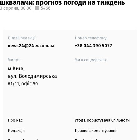
шквалами: прогноз погоди на тиждень
3 серпня,
08:00
5466
E-mail редакції
Номер телефону:
news24@24tv.com.ua
+38 044 390 5077
Ми тут:
Ми в соцмережах:
м.Київ
,
вул. Володимирська
офіс
61/11,
50
Про нас
Угода Користувача Спільноти
Редакція
Правила коментування