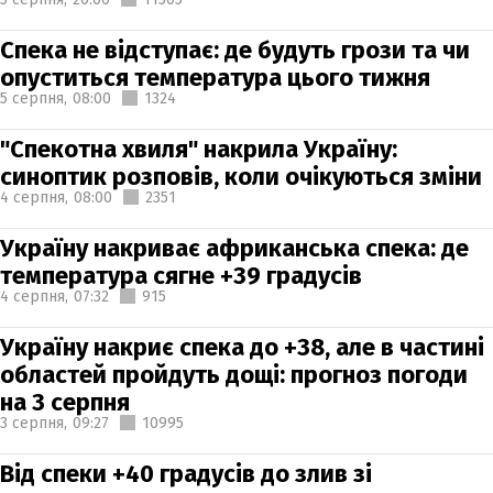
Спека не відступає: де будуть грози та чи
опуститься температура цього тижня
5 серпня,
08:00
1324
"Спекотна хвиля" накрила Україну:
синоптик розповів, коли очікуються зміни
4 серпня,
08:00
2351
Україну накриває африканська спека: де
температура сягне +39 градусів
4 серпня,
07:32
915
Україну накриє спека до +38, але в частині
областей пройдуть дощі: прогноз погоди
на 3 серпня
3 серпня,
09:27
10995
Від спеки +40 градусів до злив зі