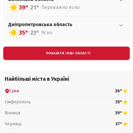
39°
21°
Переважно ясно
Дніпропетровська
область
35°
23°
Ясно
ПОКАЗАТИ ІНШІ ОБЛАСТІ
Найбільші міста в Україні
Суми
36°
Сімферополь
35°
Вінниця
39°
Чернівці
37°