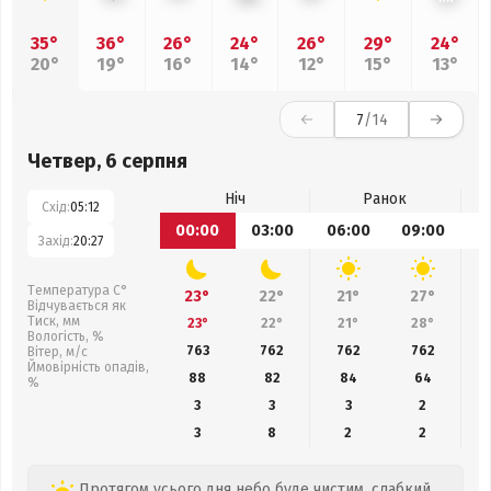
35°
36°
26°
24°
26°
29°
24°
20°
19°
16°
14°
12°
15°
13°
7
/14
Четвер, 6 серпня
Ніч
Ранок
Схід:
05:12
00:00
03:00
06:00
09:00
1
Захід:
20:27
Температура С°
23°
22°
21°
27°
Відчувається як
Тиск, мм
23°
22°
21°
28°
Вологість, %
763
762
762
762
Вітер, м/с
Ймовірність опадів,
88
82
84
64
%
3
3
3
2
3
8
2
2
Протягом усього дня небо буде чистим, слабкий