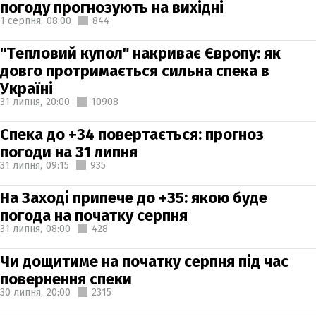
погоду прогнозують на вихідні
1 серпня,
08:00
844
"Тепловий купол" накриває Європу: як
довго протримається сильна спека в
Україні
31 липня,
20:00
10908
Спека до +34 повертається: прогноз
погоди на 31 липня
31 липня,
09:15
935
На Заході припече до +35: якою буде
погода на початку серпня
31 липня,
08:00
428
Чи дощитиме на початку серпня під час
повернення спеки
30 липня,
20:00
2315