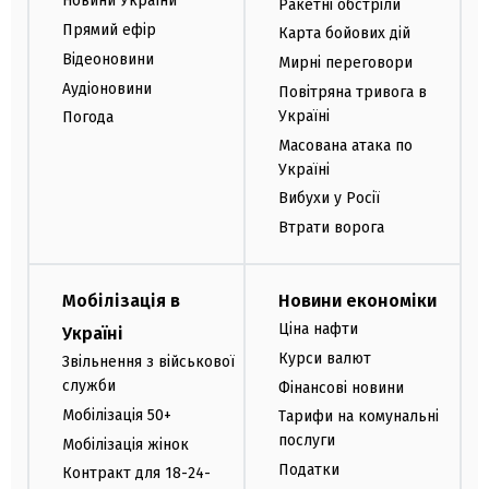
Новини України
Ракетні обстріли
Прямий ефір
Карта бойових дій
Відеоновини
Мирні переговори
Аудіоновини
Повітряна тривога в
Україні
Погода
Масована атака по
Україні
Вибухи у Росії
Втрати ворога
Мобілізація в
Новини економіки
Ціна нафти
Україні
Курси валют
Звільнення з військової
служби
Фінансові новини
Мобілізація 50+
Тарифи на комунальні
послуги
Мобілізація жінок
Податки
Контракт для 18-24-