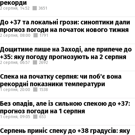
рекорди
2 серпня,
14:52
3651
До +37 та локальні грози: синоптики дали
прогноз погоди на початок нового тижня
2 серпня,
08:00
1791
Дощитиме лише на Заході, але припече до
+35: яку погоду прогнозують на 2 серпня
2 серпня,
06:57
2692
Спека на початку серпня: чи поб'є вона
рекордні показники температури
1 серпня,
20:00
1538
Без опадів, але із сильною спекою до +37:
прогноз погоди на 1 серпня
1 серпня,
09:05
653
Серпень приніс спеку до +38 градусів: яку