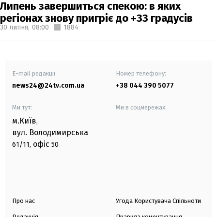
Липень завершиться спекою: в яких
регіонах знову пригріє до +33 градусів
30 липня,
08:00
1884
E-mail редакції
Номер телефону:
news24@24tv.com.ua
+38 044 390 5077
Ми тут:
Ми в соцмережах:
м.Київ
,
вул. Володимирська
офіс
61/11,
50
Про нас
Угода Користувача Спільноти
Редакція
Правила коментування