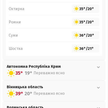
Охтирка
35°
/
20°
Ромни
35°
/
20°
Суми
36°
/
20°
Шостка
36°
/
21°
Автономна Республіка Крим
35°
19°
Переважно ясно
Вінницька
область
39°
20°
Переважно ясно
Волинська
область