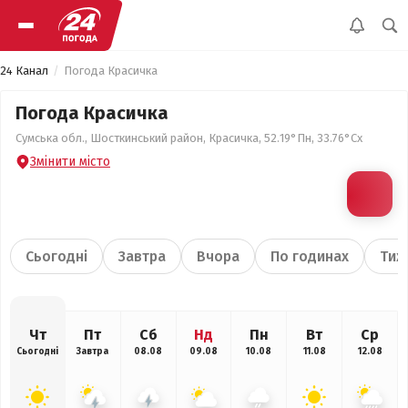
24 Канал
Погода Красичка
Погода Красичка
Сумська обл., Шосткинський район, Красичка, 52.19°Пн, 33.76°Сх
Змінити місто
Сьогодні
Завтра
Вчора
По годинах
Тиж
Чт
Пт
Сб
Нд
Пн
Вт
Ср
Сьогодні
Завтра
08.08
09.08
10.08
11.08
12.08