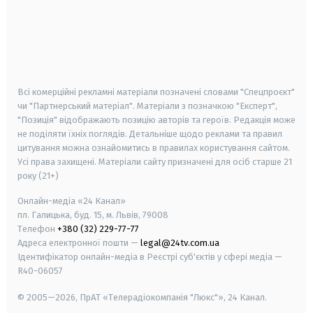
android
apple
smart tv
samsung smart tv
Всі комерційні рекламні матеріали позначені словами "Спецпроєкт"
чи "Партнерський матеріал". Матеріали з позначкою "Експерт",
"Позиція" відображають позицію авторів та героїв. Редакція може
не поділяти їхніх поглядів. Детальніше щодо реклами та правил
цитування можна ознайомитись в правилах користування сайтом.
Усі права захищені.
Матеріали сайту призначені для осіб старше
21
року (21+)
Онлайн-медіа «24 Канал»
пл. Галицька, буд. 15, м. Львів, 79008
Телефон
+380 (32) 229-77-77
Адреса електронної пошти —
legal@24tv.com.ua
Ідентифікатор онлайн-медіа в Реєстрі суб'єктів у сфері медіа —
R40-06057
© 2005—2026,
ПрАТ «Телерадіокомпанія "Люкс"», 24 Канал.