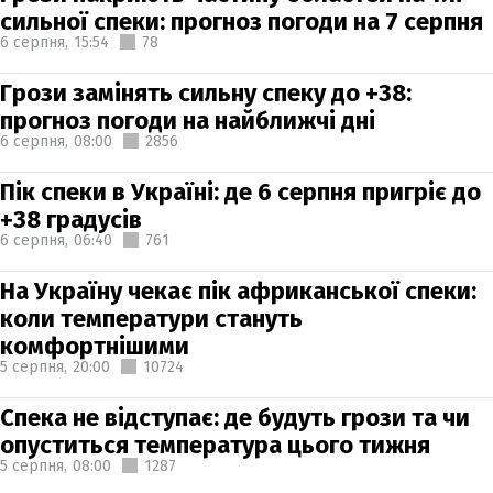
сильної спеки: прогноз погоди на 7 серпня
6 серпня,
15:54
78
Грози замінять сильну спеку до +38:
прогноз погоди на найближчі дні
6 серпня,
08:00
2856
Пік спеки в Україні: де 6 серпня пригріє до
+38 градусів
6 серпня,
06:40
761
На Україну чекає пік африканської спеки:
коли температури стануть
комфортнішими
5 серпня,
20:00
10724
Спека не відступає: де будуть грози та чи
опуститься температура цього тижня
5 серпня,
08:00
1287