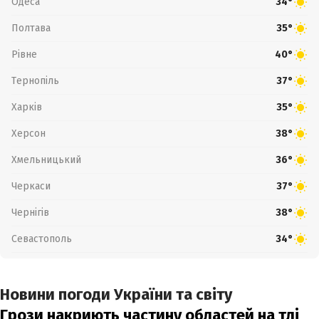
Одеса
34°
Полтава
35°
Рівне
40°
Тернопіль
37°
Харків
35°
Херсон
38°
Хмельницький
36°
Черкаси
37°
Чернігів
38°
Севастополь
34°
Новини погоди України та світу
Грози накриють частину областей на тлі