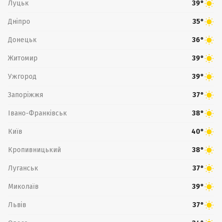
Луцьк
39°
Дніпро
35°
Донецьк
36°
Житомир
39°
Ужгород
39°
Запоріжжя
37°
Івано-Франківськ
38°
Київ
40°
Кропивницький
38°
Луганськ
37°
Миколаїв
39°
Львів
37°