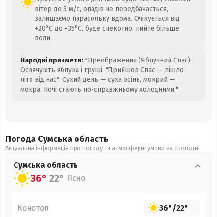
вітер до 3 м/с, опадів не передбачається,
залишаємо парасольку вдома. Очікується від
+20°C до +35°C, буде спекотно, пийте більше
води.
Народні прикмети:
"Преображення (Яблучний Спас).
Освячують яблука і груші. "Прийшов Спас — пішло
літо від нас". Сухий день — суха осінь, мокрий —
мокра. Ночі стають по-справжньому холодними."
Погода Сумська
область
Актуальна інформація про погоду та атмосферні умови на сьогодні
Сумська
область
36°
22°
Ясно
Конотоп
36°
/
22°