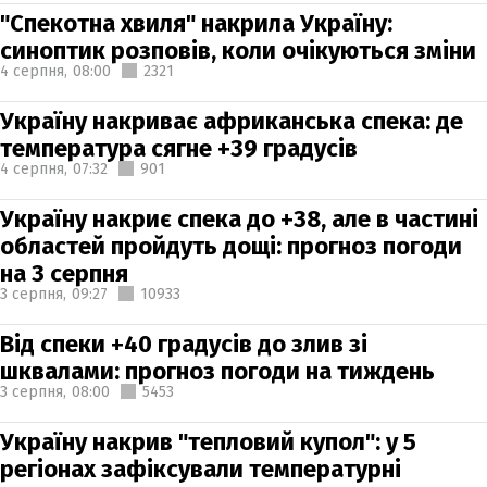
"Спекотна хвиля" накрила Україну:
синоптик розповів, коли очікуються зміни
4 серпня,
08:00
2321
Україну накриває африканська спека: де
температура сягне +39 градусів
4 серпня,
07:32
901
Україну накриє спека до +38, але в частині
областей пройдуть дощі: прогноз погоди
на 3 серпня
3 серпня,
09:27
10933
Від спеки +40 градусів до злив зі
шквалами: прогноз погоди на тиждень
3 серпня,
08:00
5453
Україну накрив "тепловий купол": у 5
регіонах зафіксували температурні