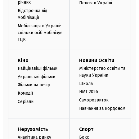
річних
Пенсія в Україні
Відстрочка від
мобілізації
Мобілізація в Україні:
скільки осіб мобілізує
ТЦК
Кіно
Новини Освіти
Найцікавіші фільми
Міністерство освіти та
науки України
Українські фільми
Школа
Фільми на вечір
НМТ 2026
Комедії
Саморозвиток
Серіали
Навчання за кордоном
Нерухомість
Спорт
Аналітика ринку
Бокс