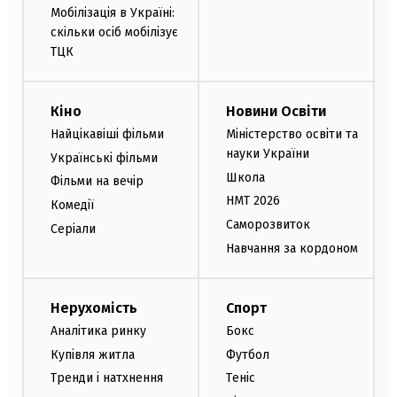
Мобілізація в Україні:
скільки осіб мобілізує
ТЦК
Кіно
Новини Освіти
Найцікавіші фільми
Міністерство освіти та
науки України
Українські фільми
Школа
Фільми на вечір
НМТ 2026
Комедії
Саморозвиток
Серіали
Навчання за кордоном
Нерухомість
Спорт
Аналітика ринку
Бокс
Купівля житла
Футбол
Тренди і натхнення
Теніс