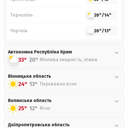
Тернопіль
26°
/
14°
Чортків
26°
/
13°
Автономна Республіка Крим
33°
20°
Мінлива хмарність, зливи
Вінницька
область
24°
13°
Переважно ясно
Волинська
область
25°
12°
Ясно
Дніпропетровська
область