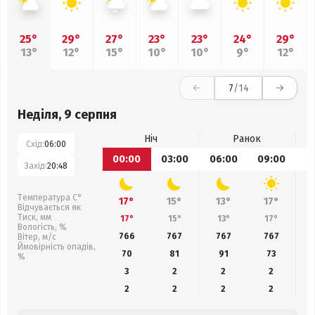
25°
29°
27°
23°
23°
24°
29°
13°
12°
15°
10°
10°
9°
12°
7
/14
Неділя, 9 серпня
Ніч
Ранок
Схід:
06:00
00:00
03:00
06:00
09:00
1
Захід:
20:48
Температура С°
17°
15°
13°
17°
Відчувається як
Тиск, мм
17°
15°
13°
17°
Вологість, %
766
767
767
767
Вітер, м/с
Ймовірність опадів,
70
81
91
73
%
3
2
2
2
2
2
2
2