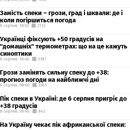
Замість спеки – грози, град і шквали: де і
коли погіршиться погода
6 серпня,
18:53
2132
Українці фіксують +50 градусів на
"домашніх" термометрах: що на це кажуть
синоптики
6 серпня,
16:46
2387
Грози замінять сильну спеку до +38:
прогноз погоди на найближчі дні
6 серпня,
08:00
3361
Пік спеки в Україні: де 6 серпня пригріє до
+38 градусів
6 серпня,
06:40
843
На Україну чекає пік африканської спеки: