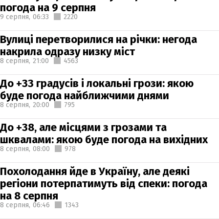
погода на 9 серпня
9 серпня,
06:33
2220
Вулиці перетворилися на річки: негода
накрила одразу низку міст
8 серпня,
21:00
4563
До +33 градусів і локальні грози: якою
буде погода найближчими днями
8 серпня,
20:00
795
До +38, але місцями з грозами та
шквалами: якою буде погода на вихідних
8 серпня,
08:00
978
Похолодання йде в Україну, але деякі
регіони потерпатимуть від спеки: погода
на 8 серпня
8 серпня,
06:46
1343