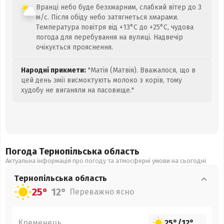
Вранці небо буде безхмарним, слабкий вітер до 3
м/с. Після обіду небо затягнеться хмарами.
Температура повітря від +13°C до +25°C, чудова
погода для перебування на вулиці. Надвечір
очікується прояснення.
Народні прикмети:
"Матія (Матвія). Вважалося, що в
цей день змії висмоктують молоко з корів, тому
худобу не виганяли на пасовище."
Погода Тернопільська
область
Актуальна інформація про погоду та атмосферні умови на сьогодні
Тернопільська
область
25°
12°
Переважно ясно
Кременець
25°
/
12°