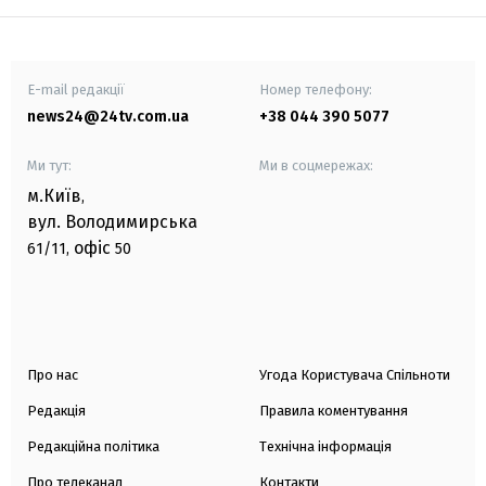
E-mail редакції
Номер телефону:
news24@24tv.com.ua
+38 044 390 5077
Ми тут:
Ми в соцмережах:
м.Київ
,
вул. Володимирська
офіс
61/11,
50
Про нас
Угода Користувача Спільноти
Редакція
Правила коментування
Редакційна політика
Технічна інформація
Про телеканал
Контакти