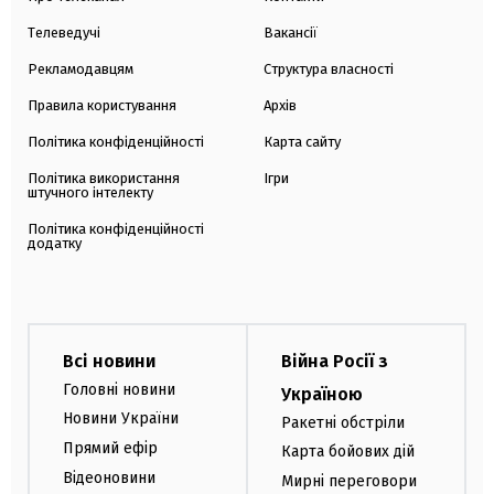
Телеведучі
Вакансії
Рекламодавцям
Структура власності
Правила користування
Архів
Політика конфіденційності
Карта сайту
Політика використання
Ігри
штучного інтелекту
Політика конфіденційності
додатку
Всі новини
Війна Росії з
Головні новини
Україною
Новини України
Ракетні обстріли
Прямий ефір
Карта бойових дій
Відеоновини
Мирні переговори