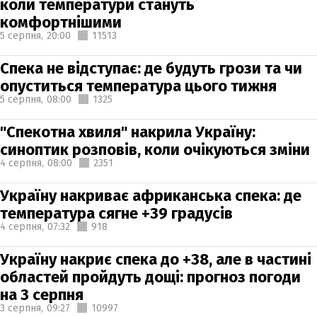
коли температури стануть
комфортнішими
5 серпня,
20:00
11513
Спека не відступає: де будуть грози та чи
опуститься температура цього тижня
5 серпня,
08:00
1325
"Спекотна хвиля" накрила Україну:
синоптик розповів, коли очікуються зміни
4 серпня,
08:00
2351
Україну накриває африканська спека: де
температура сягне +39 градусів
4 серпня,
07:32
918
Україну накриє спека до +38, але в частині
областей пройдуть дощі: прогноз погоди
на 3 серпня
3 серпня,
09:27
10997