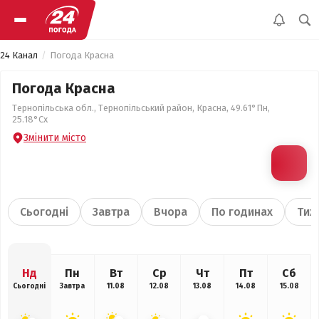
24 Канал
Погода Красна
Погода Красна
Тернопільська обл., Тернопільський район, Красна, 49.61°Пн,
25.18°Сх
Змінити місто
Сьогодні
Завтра
Вчора
По годинах
Тиж
Нд
Пн
Вт
Ср
Чт
Пт
Сб
Сьогодні
Завтра
11.08
12.08
13.08
14.08
15.08