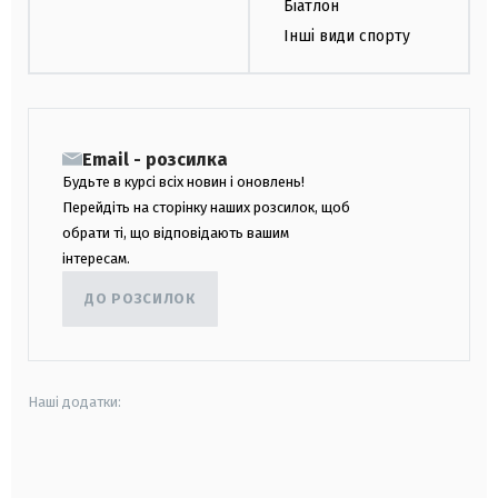
Біатлон
Інші види спорту
Email - розсилка
Будьте в курсі всіх новин і оновлень!
Перейдіть на сторінку наших розсилок, щоб
обрати ті, що відповідають вашим
інтересам.
ДО РОЗСИЛОК
Наші додатки:
android
apple