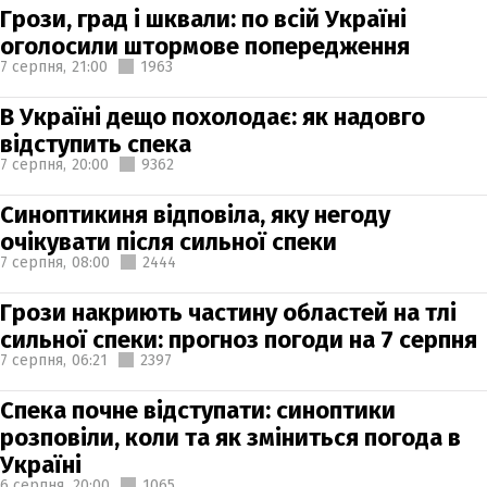
Грози, град і шквали: по всій Україні
оголосили штормове попередження
7 серпня,
21:00
1963
В Україні дещо похолодає: як надовго
відступить спека
7 серпня,
20:00
9362
Синоптикиня відповіла, яку негоду
очікувати після сильної спеки
7 серпня,
08:00
2444
Грози накриють частину областей на тлі
сильної спеки: прогноз погоди на 7 серпня
7 серпня,
06:21
2397
Спека почне відступати: синоптики
розповіли, коли та як зміниться погода в
Україні
6 серпня,
20:00
1065