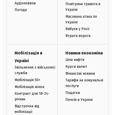
Аудіоновини
Повітряна тривога в
Україні
Погода
Масована атака по
Україні
Вибухи у Росії
Втрати ворога
Мобілізація в
Новини економіки
Ціна нафти
Україні
Курси валют
Звільнення з військової
служби
Фінансові новини
Мобілізація 50+
Тарифи на комунальні
послуги
Мобілізація жінок
Податки
Контракт для 18-24-
річних
Пенсія в Україні
Відстрочка від
мобілізації