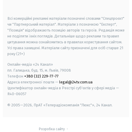
smart tv
samsung smart tv
Всі комерційні рекламні матеріали позначені словами "Спецпроєкт"
чи "Партнерський матеріал". Матеріали з позначкою "Експерт",
"Позиція" відображають позицію авторів та героїв. Редакція може
не поділяти їхніх поглядів. Детальніше щодо реклами та правил
цитування можна ознайомитись в правилах користування сайтом.
Усі права захищені.
Матеріали сайту призначені для осіб старше
21
року (21+)
Онлайн-медіа «24 Канал»
пл. Галицька, буд. 15, м. Львів, 79008
Телефон
+380 (32) 229-77-77
Адреса електронної пошти —
legal@24tv.com.ua
Ідентифікатор онлайн-медіа в Реєстрі суб'єктів у сфері медіа —
R40-06057
© 2005—2026,
ПрАТ «Телерадіокомпанія "Люкс"», 24 Канал.
Розробка сайту
-