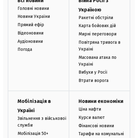
Всі новини
Війна Росії з
Головні новини
Україною
Новини України
Ракетні обстріли
Прямий ефір
Карта бойових дій
Відеоновини
Мирні переговори
Аудіоновини
Повітряна тривога в
Україні
Погода
Масована атака по
Україні
Вибухи у Росії
Втрати ворога
Мобілізація в
Новини економіки
Ціна нафти
Україні
Курси валют
Звільнення з військової
служби
Фінансові новини
Мобілізація 50+
Тарифи на комунальні