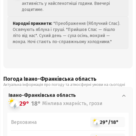
активність у найспекотніші години. Ввечері
дощитиме.
Народні прикмети:
"Преображення (Яблучний Спас).
Освячують яблука і груші. "Прийшов Спас — пішло
літо від нас". Сухий день — суха осінь, мокрий —
мокра. Ночі стають по-справжньому холодними."
Погода Івано-Франківська
область
Актуальна інформація про погоду та атмосферні умови на сьогодні
Івано-Франківська
область
29°
18°
Мінлива хмарність, грози
Верховина
29°
/
18°