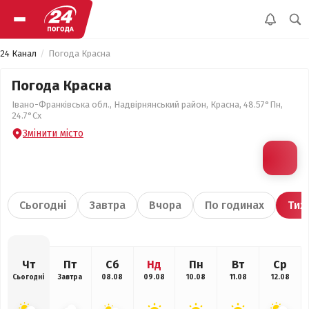
24 Канал
Погода Красна
Погода Красна
Івано-Франківська обл., Надвірнянський район, Красна, 48.57°Пн,
24.7°Сх
Змінити місто
Сьогодні
Завтра
Вчора
По годинах
Тиж
Чт
Пт
Сб
Нд
Пн
Вт
Ср
Сьогодні
Завтра
08.08
09.08
10.08
11.08
12.08