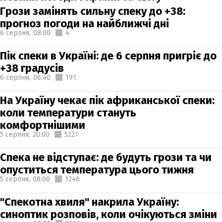
Грози замінять сильну спеку до +38:
прогноз погоди на найближчі дні
6 серпня,
08:00
4
Пік спеки в Україні: де 6 серпня пригріє до
+38 градусів
6 серпня,
06:40
191
На Україну чекає пік африканської спеки:
коли температури стануть
комфортнішими
5 серпня,
20:00
5227
Спека не відступає: де будуть грози та чи
опуститься температура цього тижня
5 серпня,
08:00
1246
"Спекотна хвиля" накрила Україну:
синоптик розповів, коли очікуються зміни