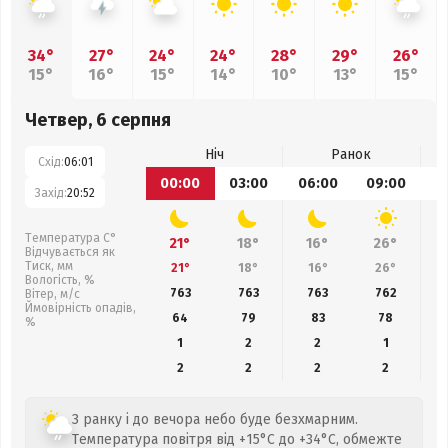
34°
27°
24°
24°
28°
29°
26°
15°
16°
15°
14°
10°
13°
15°
Четвер, 6 серпня
Ніч
Ранок
Схід:
06:01
00:00
03:00
06:00
09:00
1
Захід:
20:52
Температура С°
21°
18°
16°
26°
Відчувається як
Тиск, мм
21°
18°
16°
26°
Вологість, %
763
763
763
762
Вітер, м/с
Ймовірність опадів,
64
79
83
78
%
1
2
2
1
2
2
2
2
З ранку і до вечора небо буде безхмарним.
Температура повітря від +15°C до +34°C, обмежте