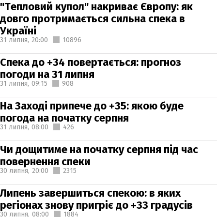
"Тепловий купол" накриває Європу: як
довго протримається сильна спека в
Україні
31 липня,
20:00
10896
Спека до +34 повертається: прогноз
погоди на 31 липня
31 липня,
09:15
908
На Заході припече до +35: якою буде
погода на початку серпня
31 липня,
08:00
426
Чи дощитиме на початку серпня під час
повернення спеки
30 липня,
20:00
2315
Липень завершиться спекою: в яких
регіонах знову пригріє до +33 градусів
30 липня,
08:00
1884