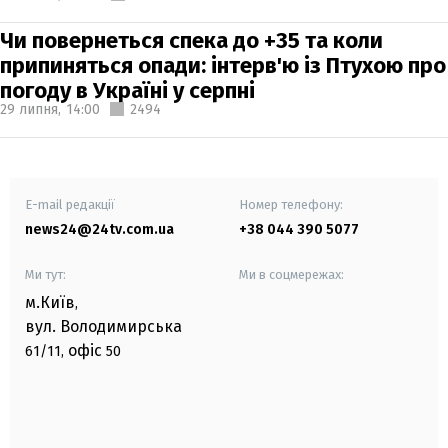
Чи повернеться спека до +35 та коли
припиняться опади: інтерв'ю із Птухою про
погоду в Україні у серпні
29 липня,
14:00
2494
E-mail редакції
Номер телефону:
news24@24tv.com.ua
+38 044 390 5077
Ми тут:
Ми в соцмережах:
м.Київ
,
вул. Володимирська
офіс
61/11,
50