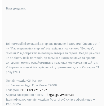
Наші додатки:
android
apple
smart tv
samsung smart tv
Всі комерційні рекламні матеріали позначені словами "Спецпроєкт"
чи "Партнерський матеріал". Матеріали з позначкою "Експерт",
"Позиція" відображають позицію авторів та героїв. Редакція може
не поділяти їхніх поглядів. Детальніше щодо реклами та правил
цитування можна ознайомитись в правилах користування сайтом.
Усі права захищені.
Матеріали сайту призначені для осіб старше
21
року (21+)
Онлайн-медіа «24 Канал»
пл. Галицька, буд. 15, м. Львів, 79008
Телефон
+380 (32) 229-77-77
Адреса електронної пошти —
legal@24tv.com.ua
Ідентифікатор онлайн-медіа в Реєстрі суб'єктів у сфері медіа —
R40-06057