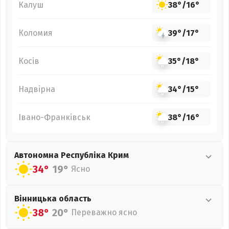
Калуш
38°
/
16°
Коломия
39°
/
17°
Косів
35°
/
18°
Надвірна
34°
/
15°
Івано-Франківськ
38°
/
16°
Автономна Республіка Крим
34°
19°
Ясно
Вінницька
область
38°
20°
Переважно ясно