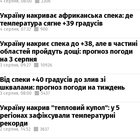
4 серпня,
08:00
2306
Україну накриває африканська спека: де
температура сягне +39 градусів
4 серпня,
07:32
900
Україну накриє спека до +38, але в частині
областей пройдуть дощі: прогноз погоди
на 3 серпня
3 серпня,
09:27
10926
Від спеки +40 градусів до злив зі
шквалами: прогноз погоди на тиждень
3 серпня,
08:00
5437
Україну накрив "тепловий купол": у 5
регіонах зафіксували температурні
рекорди
2 серпня,
14:52
3637