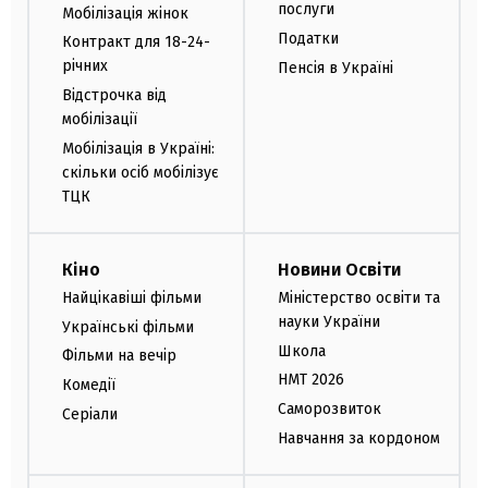
послуги
Мобілізація жінок
Податки
Контракт для 18-24-
річних
Пенсія в Україні
Відстрочка від
мобілізації
Мобілізація в Україні:
скільки осіб мобілізує
ТЦК
Кіно
Новини Освіти
Найцікавіші фільми
Міністерство освіти та
науки України
Українські фільми
Школа
Фільми на вечір
НМТ 2026
Комедії
Саморозвиток
Серіали
Навчання за кордоном