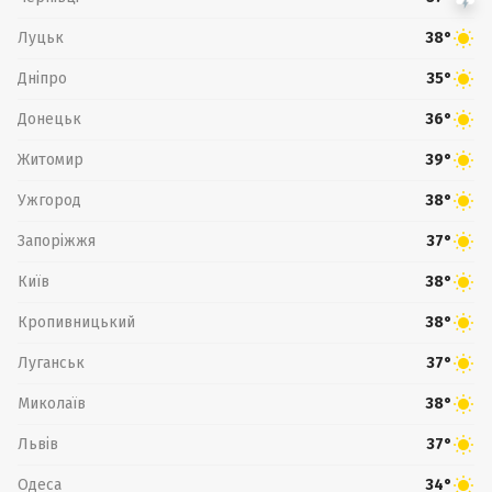
Луцьк
38°
Дніпро
35°
Донецьк
36°
Житомир
39°
Ужгород
38°
Запоріжжя
37°
Київ
38°
Кропивницький
38°
Луганськ
37°
Миколаїв
38°
Львів
37°
Одеса
34°