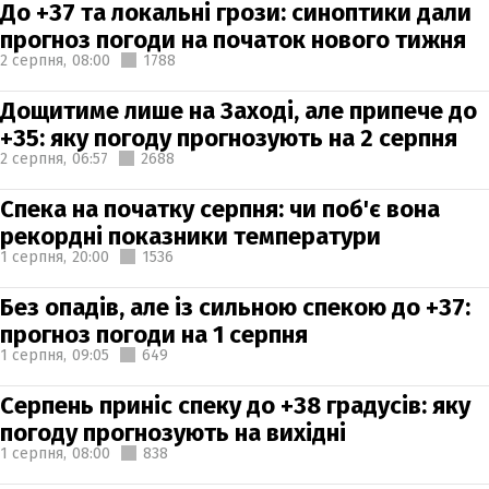
До +37 та локальні грози: синоптики дали
прогноз погоди на початок нового тижня
2 серпня,
08:00
1788
Дощитиме лише на Заході, але припече до
+35: яку погоду прогнозують на 2 серпня
2 серпня,
06:57
2688
Спека на початку серпня: чи поб'є вона
рекордні показники температури
1 серпня,
20:00
1536
Без опадів, але із сильною спекою до +37:
прогноз погоди на 1 серпня
1 серпня,
09:05
649
Серпень приніс спеку до +38 градусів: яку
погоду прогнозують на вихідні
1 серпня,
08:00
838