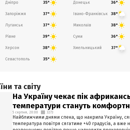
Дніпро
Донецьк
35°
36°
Запоріжжя
Івано-Франківськ
37°
38°
Луганськ
Миколаїв
37°
38°
Рівне
Суми
39°
36°
Херсон
Хмельницький
38°
37°
Севастополь
35°
ни та світу
На Україну чекає пік африкансь
температури стануть комфорт
5 серпня,
20:00
3273
Найближчими днями спека, що накрила Україну, сяг
температура повітря сягатиме +40 градусів, а вже 
розпеченому повітрю почне надходити прохолодніш