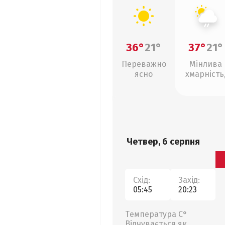
36°
21°
37°
21°
Переважно
Мінлива
ясно
хмарність
слабкий д
Четвер, 6 серпня
Схід:
Захід:
05:45
20:23
Температура С°
Відчувається як