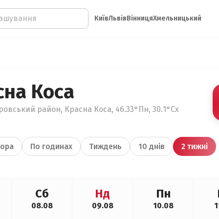
Київ
Львів
Вінниця
Хмельницький
сна Коса
ровський район, Красна Коса, 46.33°Пн, 30.1°Сх
ора
По годинах
Тиждень
10 днів
2 тижні
Сб
Нд
Пн
08.08
09.08
10.08
1