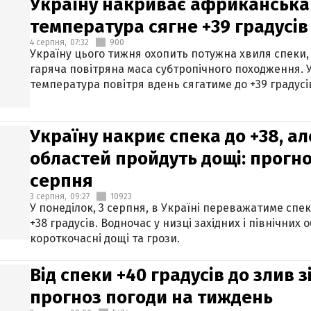
Україну накриває африканська 
температура сягне +39 градусів
4 серпня,
07:32
900
Україну цього тижня охопить потужна хвиля спеки,
гаряча повітряна маса субтропічного походження. У
температура повітря вдень сягатиме до +39 градусі
Україну накриє спека до +38, ал
областей пройдуть дощі: прогно
серпня
3 серпня,
09:27
10923
У понеділок, 3 серпня, в Україні переважатиме спе
+38 градусів. Водночас у низці західних і північних
короткочасні дощі та грози.
Від спеки +40 градусів до злив 
прогноз погоди на тиждень