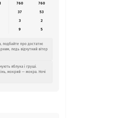
1
760
760
37
53
3
2
9
5
а, подбайте про достатнє
рним, ледь відчутний вітер
ують яблука і груші.
сінь, мокрий — мокра. Ночі