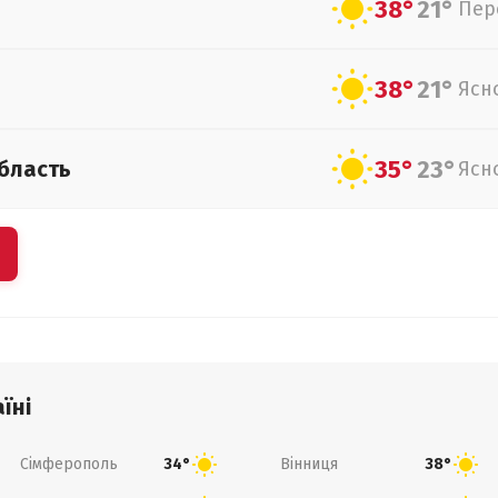
38°
21°
Пер
38°
21°
Ясн
35°
23°
бласть
Ясн
їні
Сімферополь
Вінниця
34°
38°