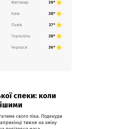
Житомир
39°
Київ
38°
Львів
37°
Тернопіль
38°
Черкаси
36°
кої спеки: коли
нішими
атиме свого піка. Подекуди
наприкінці тижня на зміну
а повітряна маса.