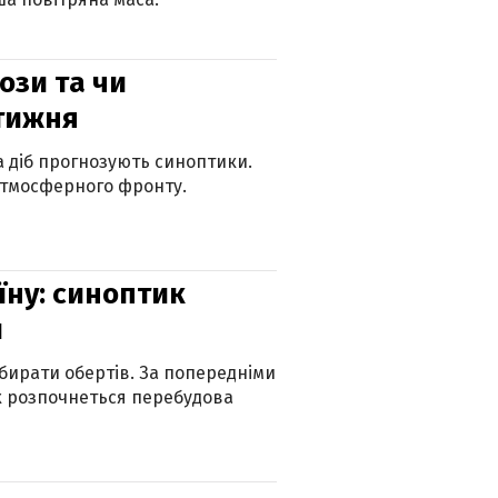
рози та чи
 тижня
ка діб прогнозують синоптики.
атмосферного фронту.
їну: синоптик
и
бирати обертів. За попередніми
х розпочнеться перебудова