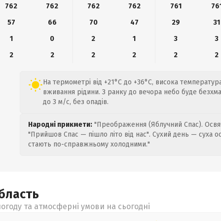
762
762
762
762
761
76
57
66
70
47
29
31
1
0
2
1
3
3
2
2
2
2
2
2
На термометрі від +21°C до +36°C, висока температур
вживання рідини. З ранку до вечора небо буде безхма
до 3 м/с, без опадів.
Народні прикмети:
"Преображення (Яблучний Спас). Освяч
"Прийшов Спас — пішло літо від нас". Сухий день — суха о
стають по-справжньому холодними."
бласть
огоду та атмосферні умови на сьогодні