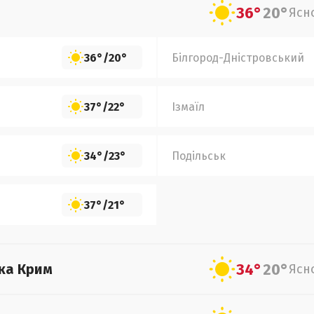
36°
20°
Ясн
36°
/
20°
Білгород-Дністровський
37°
/
22°
Ізмаїл
34°
/
23°
Подільськ
37°
/
21°
34°
20°
ка Крим
Ясн