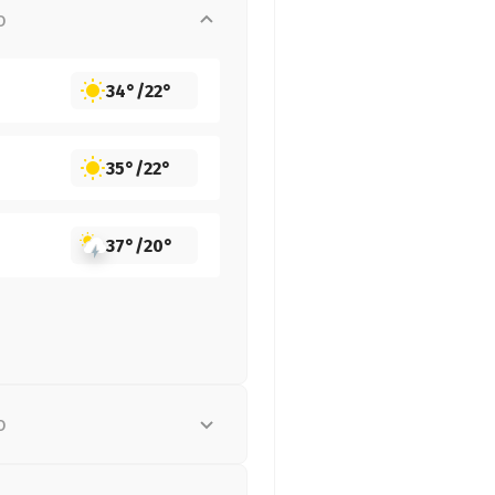
о
34°
/
22°
35°
/
22°
37°
/
20°
о