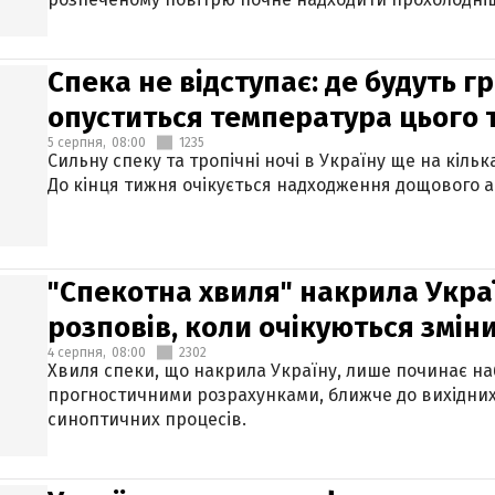
Спека не відступає: де будуть г
опуститься температура цього
5 серпня,
08:00
1235
Сильну спеку та тропічні ночі в Україну ще на кіль
До кінця тижня очікується надходження дощового 
"Спекотна хвиля" накрила Укра
розповів, коли очікуються змін
4 серпня,
08:00
2302
Хвиля спеки, що накрила Україну, лише починає на
прогностичними розрахунками, ближче до вихідни
синоптичних процесів.