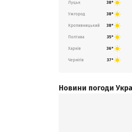
Луцьк
38°
Ужгород
38°
Кропивницький
38°
Полтава
35°
Харків
36°
Чернігів
37°
Новини погоди Украї