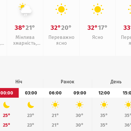
38°
21°
32°
20°
32°
17°
33
Мінлива
Переважно
Ясно
Пер
,
хмарність,
ясно
ощ
слабкий дощ
Ніч
Ранок
День
00:00
03:00
06:00
09:00
12:00
15:
25°
23°
21°
30°
35°
35
25°
23°
21°
30°
35°
36