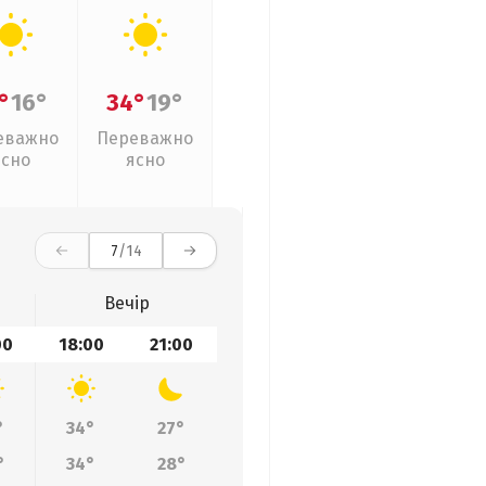
°
16°
34°
19°
еважно
Переважно
ясно
ясно
7
/14
Вечір
00
18:00
21:00
°
34°
27°
°
34°
28°