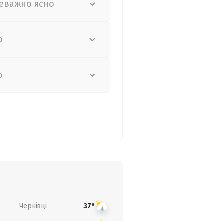
еважно ясно
о
о
Чернівці
37°