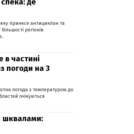
спека: де
 яку принесе антициклон та
 більшості регіонів
в.
е в частині
з погоди на 3
котна погода з температурою до
 областей очікуються
зі шквалами: