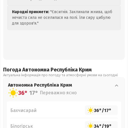
Народні прикмети:
"Євсигнія. Заклинали жнива, щоб
нечиста сила не оселилася на полі. Їли сиру цибулю
для здоров'я."
Погода Автономна Республіка Крим
Актуальна інформація про погоду та атмосферні умови на сьогодні
Автономна Республіка Крим
36°
17°
Переважно ясно
Бахчисарай
36°
/
17°
Білогірськ
34°
/
19°