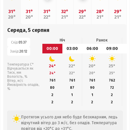
31°
31°
31°
32°
29°
28°
29°
20°
20°
22°
21°
22°
21°
21°
Середа, 5 серпня
Ніч
Ранок
Схід:
05:37
00:00
03:00
06:00
09:00
1
Захід:
20:12
Температура С°
24°
22°
20°
25°
Відчувається як
Тиск, мм
24°
22°
20°
25°
Вологість, %
761
761
761
762
Вітер, м/с
Ймовірність опадів,
80
87
90
72
%
2
1
1
2
2
2
2
2
Протягом усього дня небо буде безхмарним, ледь
відчутний вітер до 3 м/с, без опадів. Температура
повітря від +20°C до +31°C.