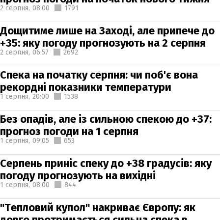
2 серпня,
08:00
1791
Дощитиме лише на Заході, але припече до
+35: яку погоду прогнозують на 2 серпня
2 серпня,
06:57
2692
Спека на початку серпня: чи поб'є вона
рекордні показники температури
1 серпня,
20:00
1538
Без опадів, але із сильною спекою до +37:
прогноз погоди на 1 серпня
1 серпня,
09:05
653
Серпень приніс спеку до +38 градусів: яку
погоду прогнозують на вихідні
1 серпня,
08:00
844
"Тепловий купол" накриває Європу: як
довго протримається сильна спека в