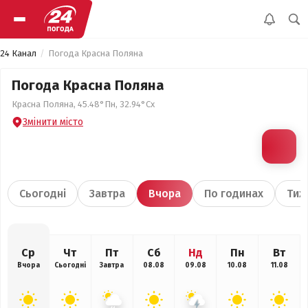
24 Канал
Погода Красна Поляна
Погода Красна Поляна
Красна Поляна, 45.48°Пн, 32.94°Сх
Змінити місто
Сьогодні
Завтра
Вчора
По годинах
Тиж
Ср
Чт
Пт
Сб
Нд
Пн
Вт
Вчора
Сьогодні
Завтра
08.08
09.08
10.08
11.08