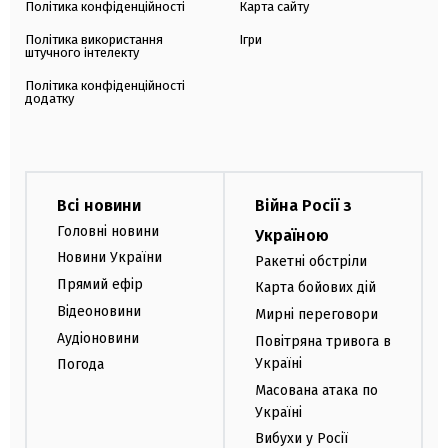
Політика конфіденційності
Карта сайту
Політика використання
Ігри
штучного інтелекту
Політика конфіденційності
додатку
Всі новини
Війна Росії з
Головні новини
Україною
Новини України
Ракетні обстріли
Прямий ефір
Карта бойових дій
Відеоновини
Мирні переговори
Аудіоновини
Повітряна тривога в
Україні
Погода
Масована атака по
Україні
Вибухи у Росії