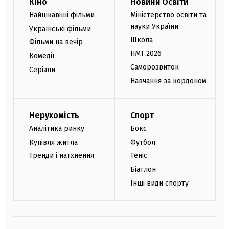
Кіно
Новини Освіти
Найцікавіші фільми
Міністерство освіти та
науки України
Українські фільми
Школа
Фільми на вечір
НМТ 2026
Комедії
Саморозвиток
Серіали
Навчання за кордоном
Нерухомість
Спорт
Аналітика ринку
Бокс
Купівля житла
Футбол
Тренди і натхнення
Теніс
Біатлон
Інші види спорту