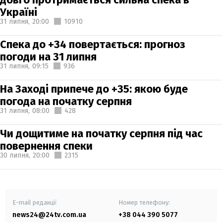
Україні
31 липня,
20:00
10910
Спека до +34 повертається: прогноз
погоди на 31 липня
31 липня,
09:15
936
На Заході припече до +35: якою буде
погода на початку серпня
31 липня,
08:00
428
Чи дощитиме на початку серпня під час
повернення спеки
30 липня,
20:00
2315
E-mail редакції
Номер телефону:
news24@24tv.com.ua
+38 044 390 5077