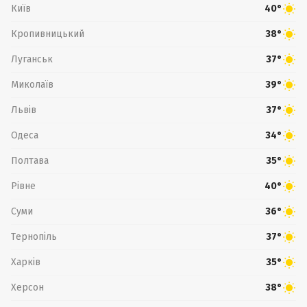
Київ
40°
Кропивницький
38°
Луганськ
37°
Миколаїв
39°
Львів
37°
Одеса
34°
Полтава
35°
Рівне
40°
Суми
36°
Тернопіль
37°
Харків
35°
Херсон
38°