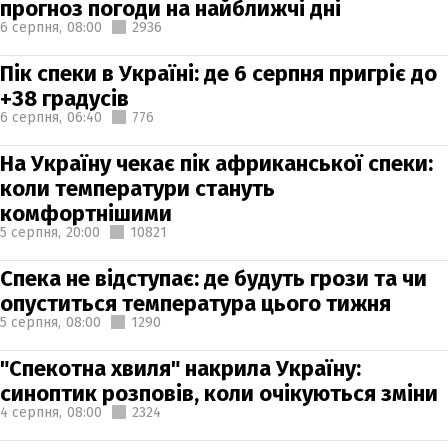
прогноз погоди на найближчі дні
6 серпня,
08:00
2936
Пік спеки в Україні: де 6 серпня пригріє до
+38 градусів
6 серпня,
06:40
776
На Україну чекає пік африканської спеки:
коли температури стануть
комфортнішими
5 серпня,
20:00
10821
Спека не відступає: де будуть грози та чи
опуститься температура цього тижня
5 серпня,
08:00
1290
"Спекотна хвиля" накрила Україну:
синоптик розповів, коли очікуються зміни
4 серпня,
08:00
2324