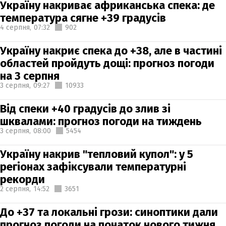
Україну накриває африканська спека: де
температура сягне +39 градусів
4 серпня,
07:32
902
Україну накриє спека до +38, але в частині
областей пройдуть дощі: прогноз погоди
на 3 серпня
3 серпня,
09:27
10933
Від спеки +40 градусів до злив зі
шквалами: прогноз погоди на тиждень
3 серпня,
08:00
5454
Україну накрив "тепловий купол": у 5
регіонах зафіксували температурні
рекорди
2 серпня,
14:52
3651
До +37 та локальні грози: синоптики дали
прогноз погоди на початок нового тижня