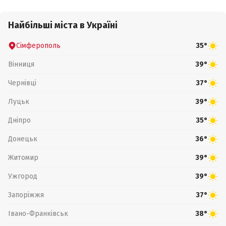
Найбільші міста в Україні
Сімферополь
35°
Вінниця
39°
Чернівці
37°
Луцьк
39°
Дніпро
35°
Донецьк
36°
Житомир
39°
Ужгород
39°
Запоріжжя
37°
Івано-Франківськ
38°