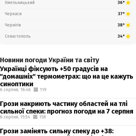
Хмельницький
36°
Черкаси
37°
Чернігів
38°
Севастополь
34°
Новини погоди України та світу
Українці фіксують +50 градусів на
"домашніх" термометрах: що на це кажуть
синоптики
6 серпня,
16:46
119
Грози накриють частину областей на тлі
сильної спеки: прогноз погоди на 7 серпня
6 серпня,
15:54
158
Грози замінять сильну спеку до +38: