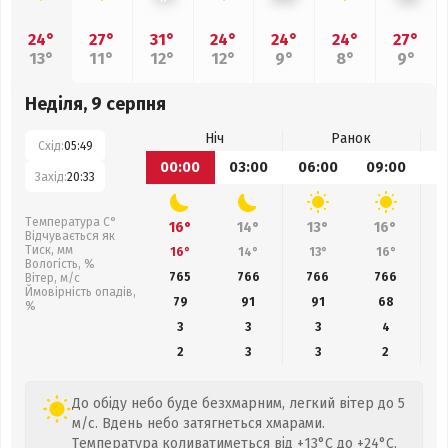
24°
27°
31°
24°
24°
24°
27°
13°
11°
12°
12°
9°
8°
9°
Неділя, 9 серпня
Ніч
Ранок
Схід:
05:49
00:00
03:00
06:00
09:00
1
Захід:
20:33
Температура С°
16°
14°
13°
16°
Відчувається як
Тиск, мм
16°
14°
13°
16°
Вологість, %
765
766
766
766
Вітер, м/с
Ймовірність опадів,
79
91
91
68
%
3
3
3
4
2
3
3
2
До обіду небо буде безхмарним, легкий вітер до 5
м/с. Вдень небо затягнеться хмарами.
Температура коливатиметься від +13°C до +24°C,