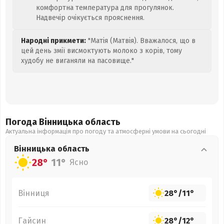
комфортна температура для прогулянок.
Надвечір очікується прояснення.
Народні прикмети:
"Матія (Матвія). Вважалося, що в
цей день змії висмоктують молоко з корів, тому
худобу не виганяли на пасовище."
Погода Вінницька
область
Актуальна інформація про погоду та атмосферні умови на сьогодні
Вінницька
область
28°
11°
Ясно
Вінниця
28°
/
11°
Гайсин
28°
/
12°