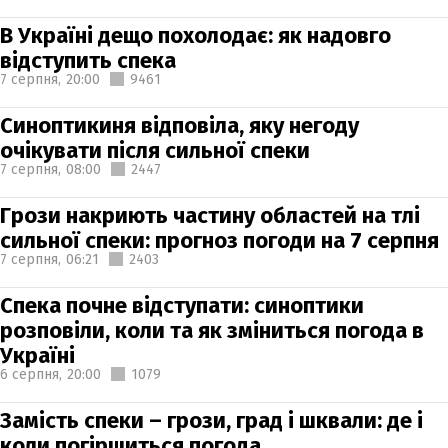
В Україні дещо похолодає: як надовго
відступить спека
7 серпня,
20:00
9461
Синоптикиня відповіла, яку негоду
очікувати після сильної спеки
7 серпня,
08:00
2447
Грози накриють частину областей на тлі
сильної спеки: прогноз погоди на 7 серпня
7 серпня,
06:21
2403
Спека почне відступати: синоптики
розповіли, коли та як зміниться погода в
Україні
6 серпня,
20:00
1079
Замість спеки – грози, град і шквали: де і
коли погіршиться погода