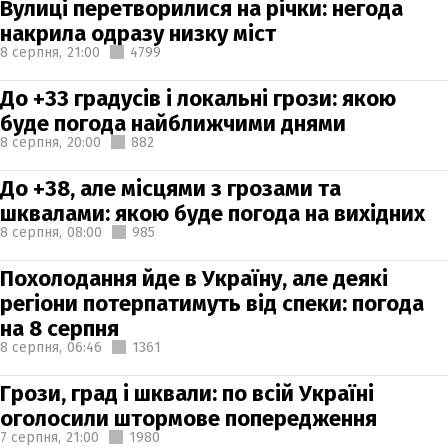
Вулиці перетворилися на річки: негода
накрила одразу низку міст
8 серпня,
21:00
4799
До +33 градусів і локальні грози: якою
буде погода найближчими днями
8 серпня,
20:00
882
До +38, але місцями з грозами та
шквалами: якою буде погода на вихідних
8 серпня,
08:00
985
Похолодання йде в Україну, але деякі
регіони потерпатимуть від спеки: погода
на 8 серпня
8 серпня,
06:46
1361
Грози, град і шквали: по всій Україні
оголосили штормове попередження
7 серпня,
21:00
1980