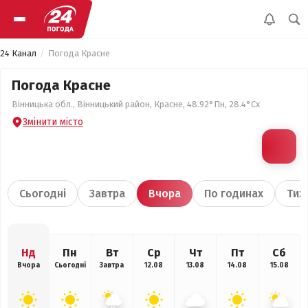
24 Канал
Погода Красне
Погода Красне
Вінницька обл., Вінницький район, Красне, 48.92°Пн, 28.4°Сх
Змінити місто
Сьогодні
Завтра
Вчора
По годинах
Тиж
Нд
Пн
Вт
Ср
Чт
Пт
Сб
Вчора
Сьогодні
Завтра
12.08
13.08
14.08
15.08