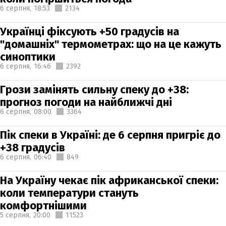
6 серпня,
18:53
2134
Українці фіксують +50 градусів на
"домашніх" термометрах: що на це кажуть
синоптики
6 серпня,
16:46
2392
Грози замінять сильну спеку до +38:
прогноз погоди на найближчі дні
6 серпня,
08:00
3364
Пік спеки в Україні: де 6 серпня пригріє до
+38 градусів
6 серпня,
06:40
849
На Україну чекає пік африканської спеки:
коли температури стануть
комфортнішими
5 серпня,
20:00
11523