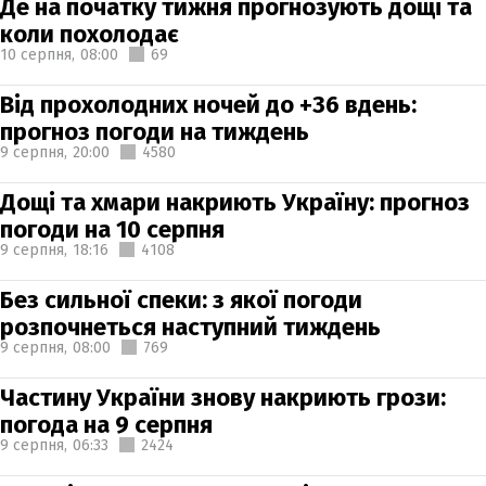
Де на початку тижня прогнозують дощі та
коли похолодає
10 серпня,
08:00
69
Від прохолодних ночей до +36 вдень:
прогноз погоди на тиждень
9 серпня,
20:00
4580
Дощі та хмари накриють Україну: прогноз
погоди на 10 серпня
9 серпня,
18:16
4108
Без сильної спеки: з якої погоди
розпочнеться наступний тиждень
9 серпня,
08:00
769
Частину України знову накриють грози:
погода на 9 серпня
9 серпня,
06:33
2424