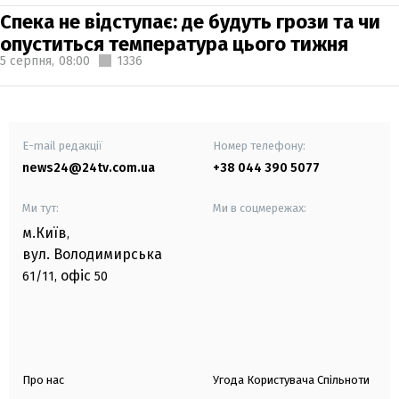
Спека не відступає: де будуть грози та чи
опуститься температура цього тижня
5 серпня,
08:00
1336
E-mail редакції
Номер телефону:
news24@24tv.com.ua
+38 044 390 5077
Ми тут:
Ми в соцмережах:
м.Київ
,
вул. Володимирська
офіс
61/11,
50
Про нас
Угода Користувача Спільноти