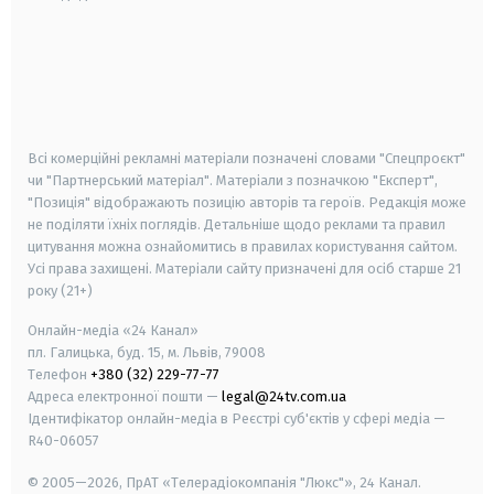
android
apple
smart tv
samsung smart tv
Всі комерційні рекламні матеріали позначені словами "Спецпроєкт"
чи "Партнерський матеріал". Матеріали з позначкою "Експерт",
"Позиція" відображають позицію авторів та героїв. Редакція може
не поділяти їхніх поглядів. Детальніше щодо реклами та правил
цитування можна ознайомитись в правилах користування сайтом.
Усі права захищені.
Матеріали сайту призначені для осіб старше
21
року (21+)
Онлайн-медіа «24 Канал»
пл. Галицька, буд. 15, м. Львів, 79008
Телефон
+380 (32) 229-77-77
Адреса електронної пошти —
legal@24tv.com.ua
Ідентифікатор онлайн-медіа в Реєстрі суб'єктів у сфері медіа —
R40-06057
© 2005—2026,
ПрАТ «Телерадіокомпанія "Люкс"», 24 Канал.