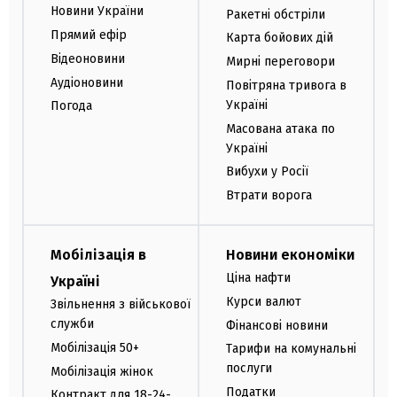
Новини України
Ракетні обстріли
Прямий ефір
Карта бойових дій
Відеоновини
Мирні переговори
Аудіоновини
Повітряна тривога в
Україні
Погода
Масована атака по
Україні
Вибухи у Росії
Втрати ворога
Мобілізація в
Новини економіки
Ціна нафти
Україні
Курси валют
Звільнення з військової
служби
Фінансові новини
Мобілізація 50+
Тарифи на комунальні
послуги
Мобілізація жінок
Податки
Контракт для 18-24-