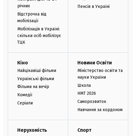
річних
Пенсія в Україні
Відстрочка від
мобілізації
Мобілізація в Україні:
скільки осіб мобілізує
ТЦК
Кіно
Новини Освіти
Найцікавіші фільми
Міністерство освіти та
науки України
Українські фільми
Школа
Фільми на вечір
НМТ 2026
Комедії
Саморозвиток
Серіали
Навчання за кордоном
Нерухомість
Спорт