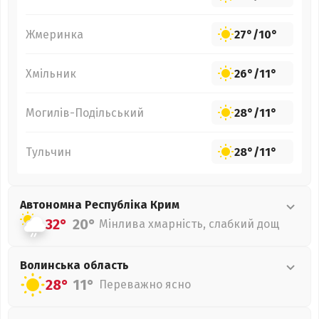
Жмеринка
27°
/
10°
Хмільник
26°
/
11°
Могилів-Подільський
28°
/
11°
Тульчин
28°
/
11°
Автономна Республіка Крим
32°
20°
Мінлива хмарність, слабкий дощ
Волинська
область
28°
11°
Переважно ясно