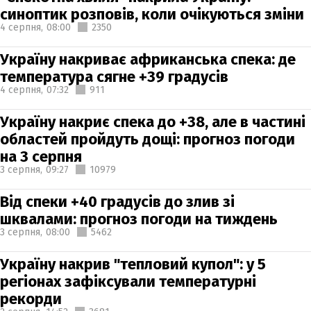
синоптик розповів, коли очікуються зміни
4 серпня,
08:00
2350
Україну накриває африканська спека: де
температура сягне +39 градусів
4 серпня,
07:32
911
Україну накриє спека до +38, але в частині
областей пройдуть дощі: прогноз погоди
на 3 серпня
3 серпня,
09:27
10979
Від спеки +40 градусів до злив зі
шквалами: прогноз погоди на тиждень
3 серпня,
08:00
5462
Україну накрив "тепловий купол": у 5
регіонах зафіксували температурні
рекорди