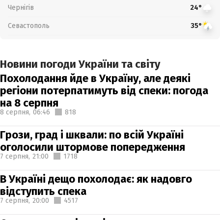
Чернігів
24°
Севастополь
35°
Новини погоди України та світу
Похолодання йде в Україну, але деякі
регіони потерпатимуть від спеки: погода
на 8 серпня
8 серпня,
06:46
818
Грози, град і шквали: по всій Україні
оголосили штормове попередження
7 серпня,
21:00
1718
В Україні дещо похолодає: як надовго
відступить спека
7 серпня,
20:00
4517