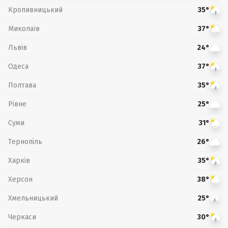
Кропивницький
35°
Миколаїв
37°
Львів
24°
Одеса
37°
Полтава
35°
Рівне
25°
Суми
31°
Тернопіль
26°
Харків
35°
Херсон
38°
Хмельницький
25°
Черкаси
30°