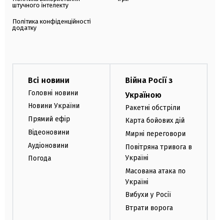
штучного інтелекту
Політика конфіденційності
додатку
Всі новини
Війна Росії з
Головні новини
Україною
Новини України
Ракетні обстріли
Прямий ефір
Карта бойових дій
Відеоновини
Мирні переговори
Аудіоновини
Повітряна тривога в
Україні
Погода
Масована атака по
Україні
Вибухи у Росії
Втрати ворога