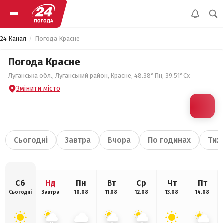
24 Канал
Погода Красне
Погода Красне
Луганська обл., Луганський район, Красне, 48.38°Пн, 39.51°Сх
Змінити місто
Сьогодні
Завтра
Вчора
По годинах
Тиж
Сб
Нд
Пн
Вт
Ср
Чт
Пт
Сьогодні
Завтра
10.08
11.08
12.08
13.08
14.08