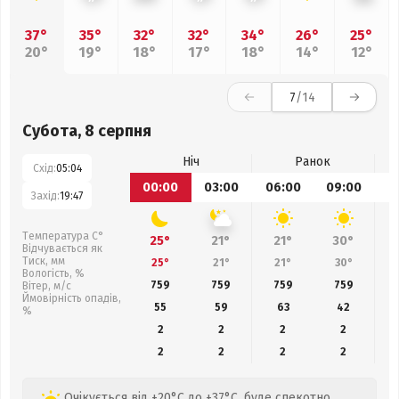
37°
35°
32°
32°
34°
26°
25°
20°
19°
18°
17°
18°
14°
12°
7
/14
Субота, 8 серпня
Ніч
Ранок
Схід:
05:04
00:00
03:00
06:00
09:00
1
Захід:
19:47
Температура С°
25°
21°
21°
30°
Відчувається як
Тиск, мм
25°
21°
21°
30°
Вологість, %
759
759
759
759
Вітер, м/с
Ймовірність опадів,
55
59
63
42
%
2
2
2
2
2
2
2
2
Очікується від +20°C до +37°C, буде спекотно,