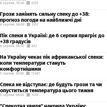
6 серпня,
16:46
2333
Грози замінять сильну спеку до +38:
прогноз погоди на найближчі дні
6 серпня,
08:00
3351
Пік спеки в Україні: де 6 серпня пригріє до
+38 градусів
6 серпня,
06:40
832
На Україну чекає пік африканської спеки:
коли температури стануть
комфортнішими
5 серпня,
20:00
11481
Спека не відступає: де будуть грози та чи
опуститься температура цього тижня
5 серпня,
08:00
1319
"Спекотна хвиля" накрила Україну: