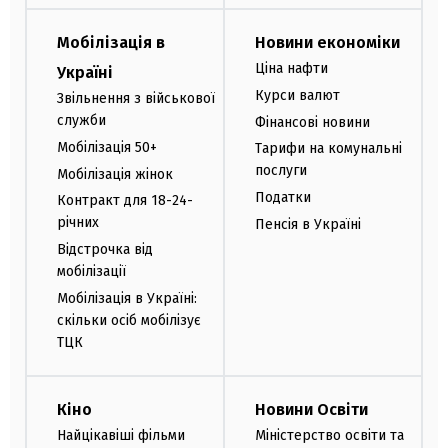
Мобілізація в
Новини економіки
Ціна нафти
Україні
Курси валют
Звільнення з військової
служби
Фінансові новини
Мобілізація 50+
Тарифи на комунальні
послуги
Мобілізація жінок
Податки
Контракт для 18-24-
річних
Пенсія в Україні
Відстрочка від
мобілізації
Мобілізація в Україні:
скільки осіб мобілізує
ТЦК
Кіно
Новини Освіти
Найцікавіші фільми
Міністерство освіти та