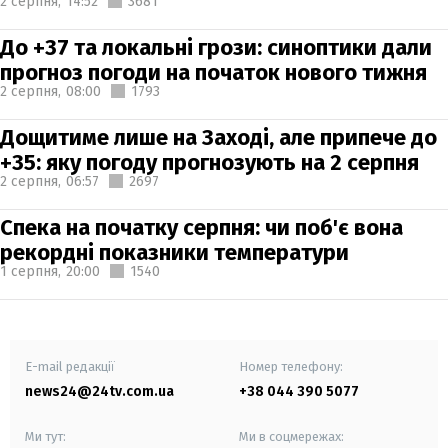
2 серпня,
14:52
3681
До +37 та локальні грози: синоптики дали
прогноз погоди на початок нового тижня
2 серпня,
08:00
1793
Дощитиме лише на Заході, але припече до
+35: яку погоду прогнозують на 2 серпня
2 серпня,
06:57
2697
Спека на початку серпня: чи поб'є вона
рекордні показники температури
1 серпня,
20:00
1540
E-mail редакції
Номер телефону:
news24@24tv.com.ua
+38 044 390 5077
Ми тут:
Ми в соцмережах: