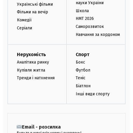
науки України
Українські фільми
Школа
Фільми на вечір
НМТ 2026
Комедії
Саморозвиток
Серіали
Навчання за кордоном
Нерухомість
Спорт
Аналітика ринку
Бокс
Купівля житла
Футбол
Тренди і натхнення
Теніс
Біатлон
Інші види спорту
Email - розсилка
Будьте в курсі всіх новин і оновлень!