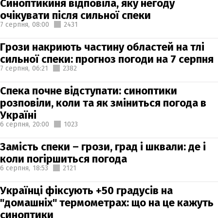
Синоптикиня відповіла, яку негоду
очікувати після сильної спеки
7 серпня,
08:00
2431
Грози накриють частину областей на тлі
сильної спеки: прогноз погоди на 7 серпня
7 серпня,
06:21
2382
Спека почне відступати: синоптики
розповіли, коли та як зміниться погода в
Україні
6 серпня,
20:00
1023
Замість спеки – грози, град і шквали: де і
коли погіршиться погода
6 серпня,
18:53
2121
Українці фіксують +50 градусів на
"домашніх" термометрах: що на це кажуть
синоптики