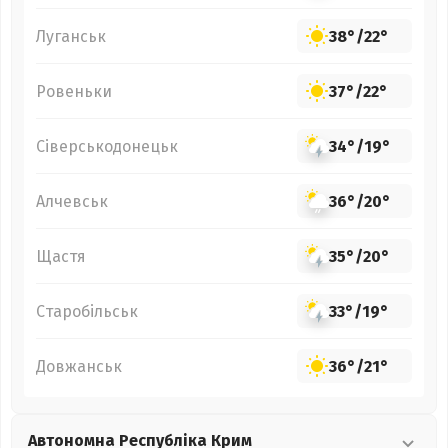
Луганськ
38°
/
22°
Ровеньки
37°
/
22°
Сіверськодонецьк
34°
/
19°
Алчевськ
36°
/
20°
Щастя
35°
/
20°
Старобільськ
33°
/
19°
Довжанськ
36°
/
21°
Автономна Республіка Крим