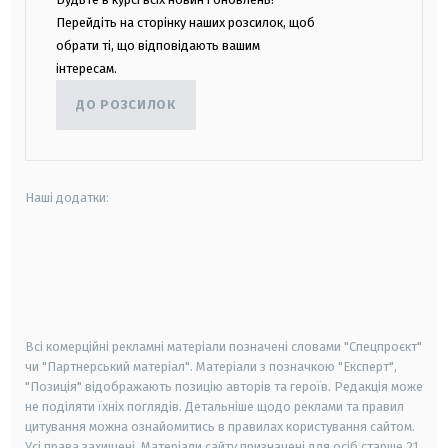
Перейдіть на сторінку наших розсилок, щоб
обрати ті, що відповідають вашим
інтересам.
ДО РОЗСИЛОК
Наші додатки:
android
apple
smart tv
samsung smart tv
Всі комерційні рекламні матеріали позначені словами "Спецпроєкт"
чи "Партнерський матеріал". Матеріали з позначкою "Експерт",
"Позиція" відображають позицію авторів та героїв. Редакція може
не поділяти їхніх поглядів. Детальніше щодо реклами та правил
цитування можна ознайомитись в правилах користування сайтом.
Усі права захищені.
Матеріали сайту призначені для осіб старше
21