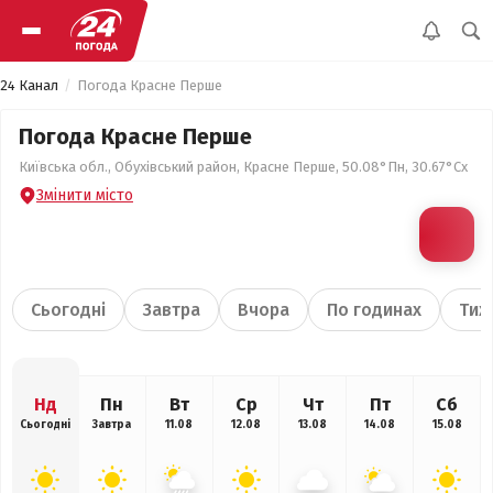
24 Канал
Погода Красне Перше
Погода Красне Перше
Київська обл., Обухівський район, Красне Перше, 50.08°Пн, 30.67°Сх
Змінити місто
Сьогодні
Завтра
Вчора
По годинах
Тиж
Нд
Пн
Вт
Ср
Чт
Пт
Сб
Сьогодні
Завтра
11.08
12.08
13.08
14.08
15.08