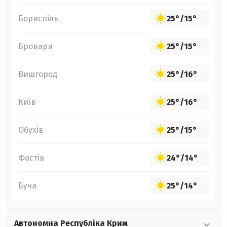
Бориспіль
25°
/
15°
Бровари
25°
/
15°
Вишгород
25°
/
16°
Київ
25°
/
16°
Обухів
25°
/
15°
Фастів
24°
/
14°
Буча
25°
/
14°
Автономна Республіка Крим