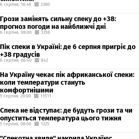
6 серпня,
16:46
2380
Грози замінять сильну спеку до +38:
прогноз погоди на найближчі дні
6 серпня,
08:00
3358
Пік спеки в Україні: де 6 серпня пригріє до
+38 градусів
6 серпня,
06:40
842
На Україну чекає пік африканської спеки:
коли температури стануть
комфортнішими
5 серпня,
20:00
11511
Спека не відступає: де будуть грози та чи
опуститься температура цього тижня
5 серпня,
08:00
1325
"Спекотна хвиля" накрила Україну: