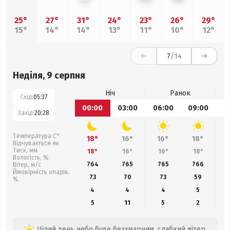
25°
27°
31°
24°
23°
26°
29°
15°
14°
14°
13°
11°
10°
12°
7
/14
Неділя, 9 серпня
Ніч
Ранок
Схід:
05:37
00:00
03:00
06:00
09:00
1
Захід:
20:28
Температура С°
18°
16°
16°
18°
Відчувається як
Тиск, мм
18°
16°
16°
18°
Вологість, %
764
765
765
766
Вітер, м/с
Ймовірність опадів,
73
70
73
59
%
4
4
4
5
5
11
5
2
Цілий день небо буде безхмарним, слабкий вітер