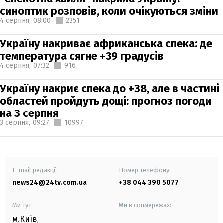
синоптик розповів, коли очікуються зміни
4 серпня,
08:00
2351
Україну накриває африканська спека: де
температура сягне +39 градусів
4 серпня,
07:32
916
Україну накриє спека до +38, але в частині
областей пройдуть дощі: прогноз погоди
на 3 серпня
3 серпня,
09:27
10997
E-mail редакції
Номер телефону:
news24@24tv.com.ua
+38 044 390 5077
Ми тут:
Ми в соцмережах:
м.Київ
,