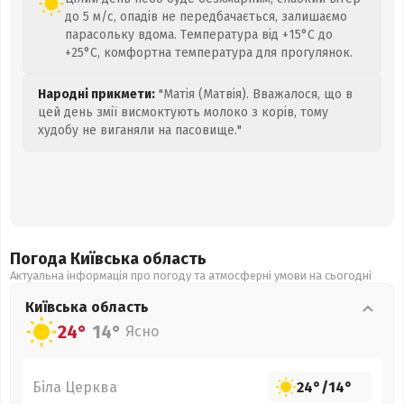
до 5 м/с, опадів не передбачається, залишаємо
парасольку вдома. Температура від +15°C до
+25°C, комфортна температура для прогулянок.
Народні прикмети:
"Матія (Матвія). Вважалося, що в
цей день змії висмоктують молоко з корів, тому
худобу не виганяли на пасовище."
Погода Київська
область
Актуальна інформація про погоду та атмосферні умови на сьогодні
Київська
область
24°
14°
Ясно
Біла Церква
24°
/
14°