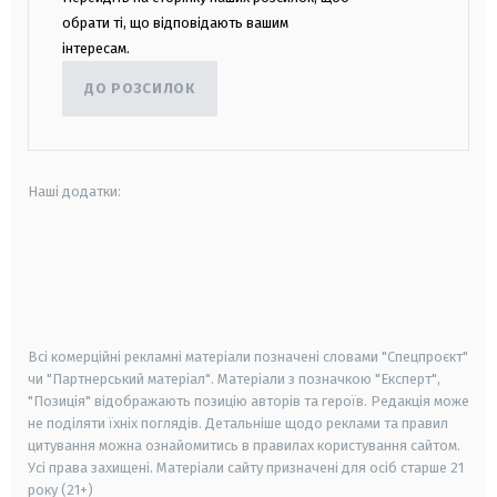
обрати ті, що відповідають вашим
інтересам.
ДО РОЗСИЛОК
Наші додатки:
android
apple
smart tv
samsung smart tv
Всі комерційні рекламні матеріали позначені словами "Спецпроєкт"
чи "Партнерський матеріал". Матеріали з позначкою "Експерт",
"Позиція" відображають позицію авторів та героїв. Редакція може
не поділяти їхніх поглядів. Детальніше щодо реклами та правил
цитування можна ознайомитись в правилах користування сайтом.
Усі права захищені.
Матеріали сайту призначені для осіб старше
21
року (21+)