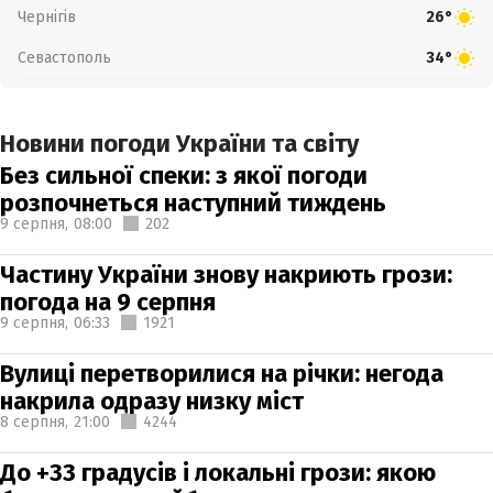
Чернігів
26°
Севастополь
34°
Новини погоди України та світу
Без сильної спеки: з якої погоди
розпочнеться наступний тиждень
9 серпня,
08:00
202
Частину України знову накриють грози:
погода на 9 серпня
9 серпня,
06:33
1921
Вулиці перетворилися на річки: негода
накрила одразу низку міст
8 серпня,
21:00
4244
До +33 градусів і локальні грози: якою