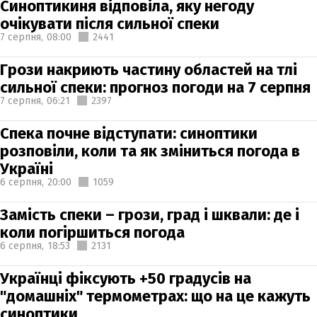
Синоптикиня відповіла, яку негоду
очікувати після сильної спеки
7 серпня,
08:00
2441
Грози накриють частину областей на тлі
сильної спеки: прогноз погоди на 7 серпня
7 серпня,
06:21
2397
Спека почне відступати: синоптики
розповіли, коли та як зміниться погода в
Україні
6 серпня,
20:00
1059
Замість спеки – грози, град і шквали: де і
коли погіршиться погода
6 серпня,
18:53
2131
Українці фіксують +50 градусів на
"домашніх" термометрах: що на це кажуть
синоптики