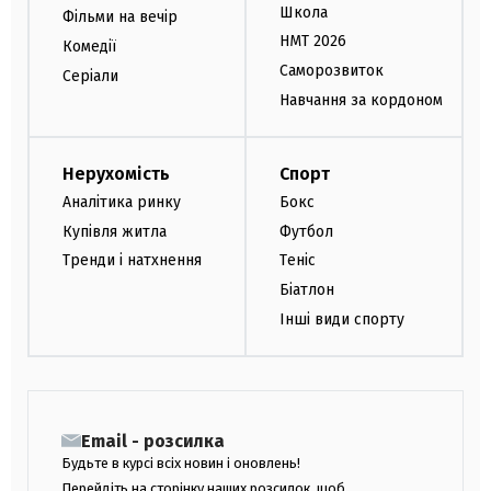
Школа
Фільми на вечір
НМТ 2026
Комедії
Саморозвиток
Серіали
Навчання за кордоном
Нерухомість
Спорт
Аналітика ринку
Бокс
Купівля житла
Футбол
Тренди і натхнення
Теніс
Біатлон
Інші види спорту
Email - розсилка
Будьте в курсі всіх новин і оновлень!
Перейдіть на сторінку наших розсилок, щоб