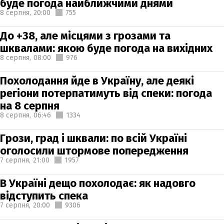
буде погода найближчими днями
8 серпня,
20:00
755
До +38, але місцями з грозами та
шквалами: якою буде погода на вихідних
8 серпня,
08:00
976
Похолодання йде в Україну, але деякі
регіони потерпатимуть від спеки: погода
на 8 серпня
8 серпня,
06:46
1334
Грози, град і шквали: по всій Україні
оголосили штормове попередження
7 серпня,
21:00
1957
В Україні дещо похолодає: як надовго
відступить спека
7 серпня,
20:00
9306