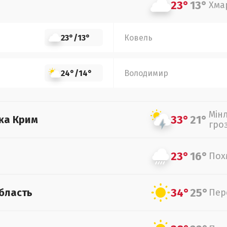
23°
13°
Хма
23°
/
13°
Ковель
24°
/
14°
Володимир
Мін
33°
21°
ка Крим
гро
23°
16°
Пох
34°
25°
бласть
Пер