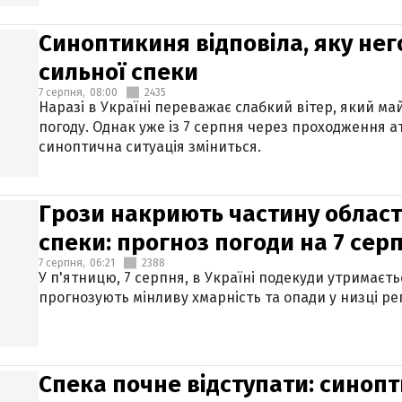
Синоптикиня відповіла, яку нег
сильної спеки
7 серпня,
08:00
2435
Наразі в Україні переважає слабкий вітер, який м
погоду. Однак уже із 7 серпня через проходження 
синоптична ситуація зміниться.
Грози накриють частину областе
спеки: прогноз погоди на 7 сер
7 серпня,
06:21
2388
У п'ятницю, 7 серпня, в Україні подекуди утримаєт
прогнозують мінливу хмарність та опади у низці рег
Спека почне відступати: синопт