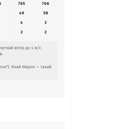
5
765
766
49
58
4
3
2
2
чутний вітер до 4 м/с.
щ.
гон"). Який Мирон — такий