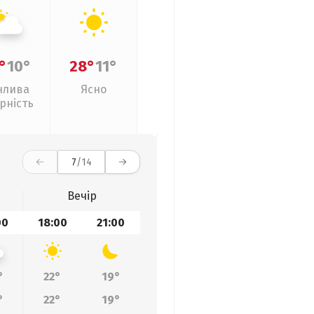
°
10°
28°
11°
нлива
Ясно
рність
7
/14
Вечір
00
18:00
21:00
°
22°
19°
°
22°
19°