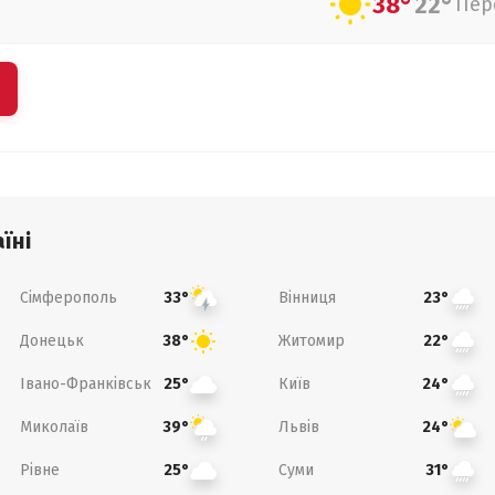
38°
22°
Пер
їні
Сімферополь
Вінниця
33°
23°
Донецьк
Житомир
38°
22°
Івано-Франківськ
Київ
25°
24°
Миколаїв
Львів
39°
24°
Рівне
Суми
25°
31°