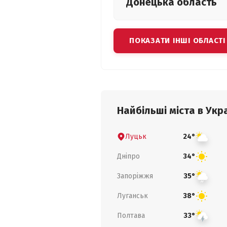
Донецька
область
ПОКАЗАТИ ІНШІ ОБЛАСТІ
Найбільші міста в Укра
Луцьк
24°
Дніпро
34°
Запоріжжя
35°
Луганськ
38°
Полтава
33°