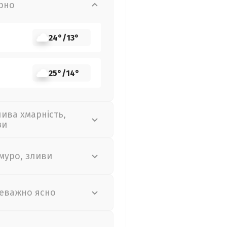
рно
24°
/
13°
25°
/
14°
лива хмарність,
зи
муро, зливи
еважно ясно