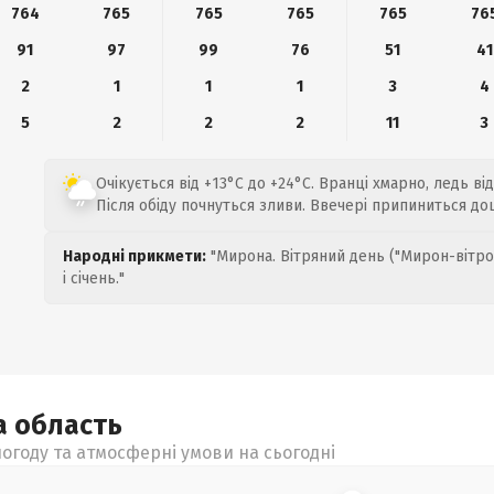
764
765
765
765
765
76
91
97
99
76
51
41
2
1
1
1
3
4
5
2
2
2
11
3
Очікується від +13°C до +24°C. Вранці хмарно, ледь від
Після обіду почнуться зливи. Ввечері припиниться до
Народні прикмети:
"Мирона. Вітряний день ("Мирон-вітро
і січень."
а
область
огоду та атмосферні умови на сьогодні