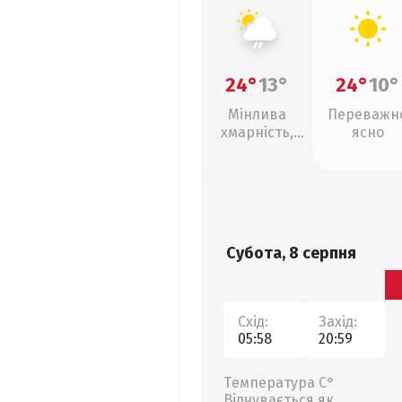
24°
13°
24°
10°
Мінлива
Переважн
хмарність,
ясно
слабкий дощ
Субота, 8 серпня
Схід:
Захід:
05:58
20:59
Температура С°
Відчувається як