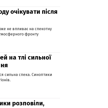
оду очікувати після
айже не впливає на спекотну
атмосферного фронту
й на тлі сильної
пня
ься сильна спека. Синоптики
іонів.
ики розповіли,