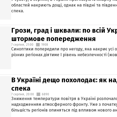
областей накриють дощі, однак на півдні та півден
спека.
Грози, град і шквали: по всій У
штормове попередження
7 серпня,
21:00
1908
Синоптики попередили про негоду, яка накриє усі об
різних регіонах діятиме І рівень небезпечності (жов
В Україні дещо похолодає: як н
спека
7 серпня,
20:00
6890
Зниження температури повітря в Україні розпочалос
надходженням атмосферного фронту. Уже з початку
більшість регіонів опиняться під впливом нового а