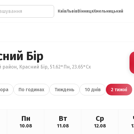
Київ
Львів
Вінниця
Хмельницький
сний Бір
район, Красний Бір, 51.62°Пн, 23.65°Сх
ора
По годинах
Тиждень
10 днів
2 тижні
Пн
Вт
Ср
10.08
11.08
12.08
1