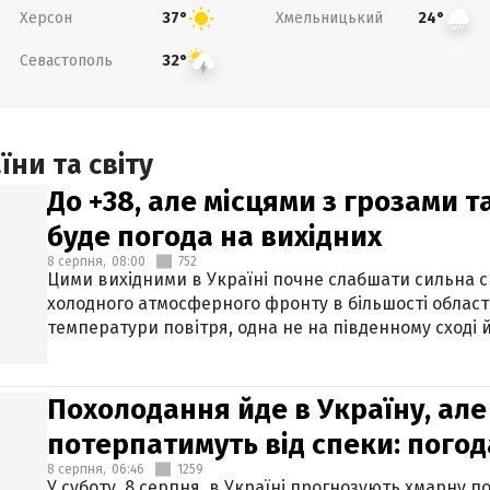
Херсон
Хмельницький
37°
24°
Севастополь
32°
ни та світу
До +38, але місцями з грозами 
буде погода на вихідних
8 серпня,
08:00
752
Цими вихідними в Україні почне слабшати сильна 
холодного атмосферного фронту в більшості област
температури повітря, одна не на південному сході й
Похолодання йде в Україну, але
потерпатимуть від спеки: погод
8 серпня,
06:46
1259
У суботу, 8 серпня, в Україні прогнозують хмарну п