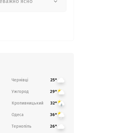
еважно ясно
Чернівці
25°
Ужгород
29°
Кропивницький
32°
Одеса
36°
Тернопіль
26°