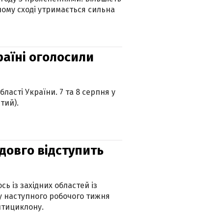
ному сході утримається сильна
країні оголосили
ласті України. 7 та 8 серпня у
тий).
адовго відступить
ь із західних областей із
 наступного робочого тижня
нтициклону.