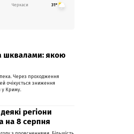
Черкаси
31°
та шквалами: якою
спека. Через проходження
ей очікується зниження
 у Криму.
 деякі регіони
а на 8 серпня
огоду з проясненнями. Більшість