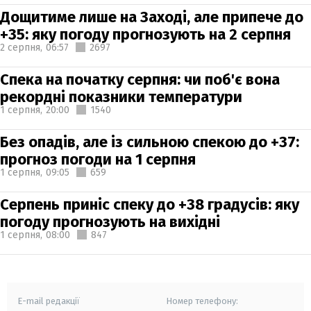
Дощитиме лише на Заході, але припече до
+35: яку погоду прогнозують на 2 серпня
2 серпня,
06:57
2697
Спека на початку серпня: чи поб'є вона
рекордні показники температури
1 серпня,
20:00
1540
Без опадів, але із сильною спекою до +37:
прогноз погоди на 1 серпня
1 серпня,
09:05
659
Серпень приніс спеку до +38 градусів: яку
погоду прогнозують на вихідні
1 серпня,
08:00
847
E-mail редакції
Номер телефону: