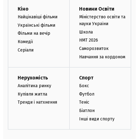
Кіно
Новини Освіти
Найцікавіші фільми
Міністерство освіти та
науки України
Українські фільми
Школа
Фільми на вечір
НМТ 2026
Комедії
Саморозвиток
Серіали
Навчання за кордоном
Нерухомість
Спорт
Аналітика ринку
Бокс
Купівля житла
Футбол
Тренди і натхнення
Теніс
Біатлон
Інші види спорту