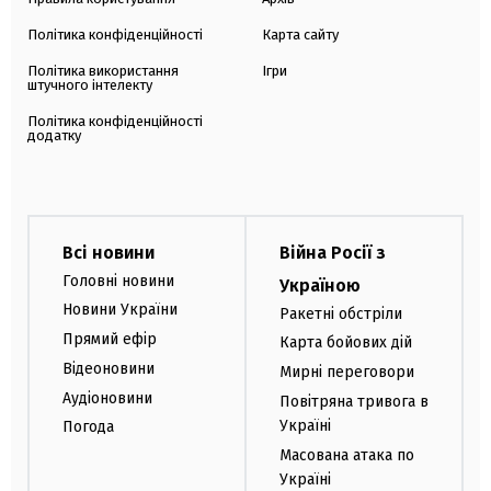
Політика конфіденційності
Карта сайту
Політика використання
Ігри
штучного інтелекту
Політика конфіденційності
додатку
Всі новини
Війна Росії з
Головні новини
Україною
Новини України
Ракетні обстріли
Прямий ефір
Карта бойових дій
Відеоновини
Мирні переговори
Аудіоновини
Повітряна тривога в
Україні
Погода
Масована атака по
Україні