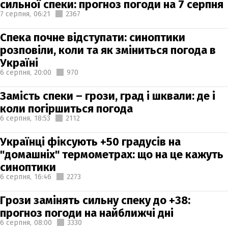
сильної спеки: прогноз погоди на 7 серпня
7 серпня,
06:21
2367
Спека почне відступати: синоптики
розповіли, коли та як зміниться погода в
Україні
6 серпня,
20:00
970
Замість спеки – грози, град і шквали: де і
коли погіршиться погода
6 серпня,
18:53
2112
Українці фіксують +50 градусів на
"домашніх" термометрах: що на це кажуть
синоптики
6 серпня,
16:46
2273
Грози замінять сильну спеку до +38:
прогноз погоди на найближчі дні
6 серпня,
08:00
3330