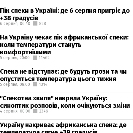
Пік спеки в Україні: де 6 серпня пригріє до
+38 градусів
6 серпня,
06:40
828
На Україну чекає пік африканської спеки:
коли температури стануть
комфортнішими
5 серпня,
20:00
11462
Спека не відступає: де будуть грози та чи
опуститься температура цього тижня
5 серпня,
08:00
1314
"Спекотна хвиля" накрила Україну:
синоптик розповів, коли очікуються зміни
4 серпня,
08:00
2346
Україну накриває африканська спека: де
температура сягне +39 градусів