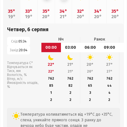
35°
33°
35°
34°
32°
34°
35°
19°
19°
20°
21°
20°
20°
20°
Четвер, 6 серпня
Ніч
Ранок
Схід:
05:34
00:00
03:00
06:00
09:00
1
Захід:
20:04
Температура С°
22°
21°
20°
27°
Відчувається як
Тиск, мм
22°
21°
20°
27°
Вологість, %
762
762
762
762
Вітер, м/с
Ймовірність опадів,
85
82
65
44
%
1
2
3
4
2
2
2
2
Температура коливатиметься від +19°C до +35°C,
спека, уникайте прямого сонця. З ранку до
вечора небо буде чистим, опадів не