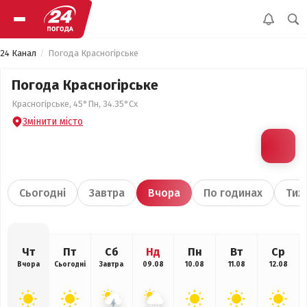
24 Канал
Погода Красногірське
Погода Красногірське
Красногірське, 45°Пн, 34.35°Сх
Змінити місто
Сьогодні
Завтра
Вчора
По годинах
Тиж
Чт
Пт
Сб
Нд
Пн
Вт
Ср
Вчора
Сьогодні
Завтра
09.08
10.08
11.08
12.08