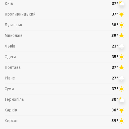
Київ
37°
Кропивницький
37°
Луганськ
38°
Миколаїв
39°
Львів
23°
Одеса
35°
Полтава
37°
Рівне
27°
Суми
37°
Тернопіль
30°
Харків
36°
Херсон
39°