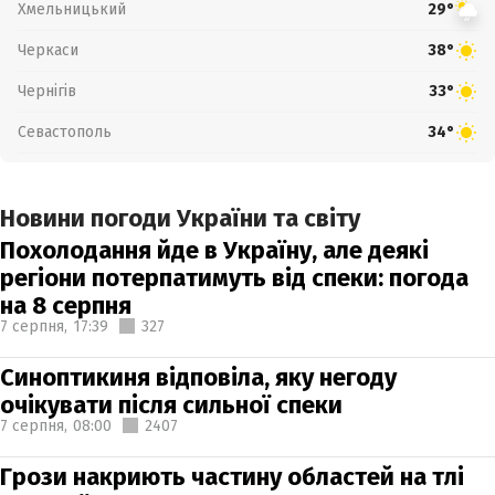
Хмельницький
29°
Черкаси
38°
Чернігів
33°
Севастополь
34°
Новини погоди України та світу
Похолодання йде в Україну, але деякі
регіони потерпатимуть від спеки: погода
на 8 серпня
7 серпня,
17:39
327
Синоптикиня відповіла, яку негоду
очікувати після сильної спеки
7 серпня,
08:00
2407
Грози накриють частину областей на тлі