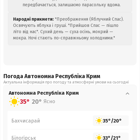
передбачається, залишаємо парасольку вдома.
Народні прикмети:
"Преображення (Яблучний Спас).
Освячують яблука і груші. "Прийшов Спас — пішло
літо від нас". Сухий день — суха осінь, мокрий —
мокра. Ночі стають по-справжньому холодними."
Погода Автономна Республіка Крим
Актуальна інформація про погоду та атмосферні умови на сьогодні
Автономна Республіка Крим
35°
20°
Ясно
Бахчисарай
35°
/
20°
Білогірськ
33°
/
21°