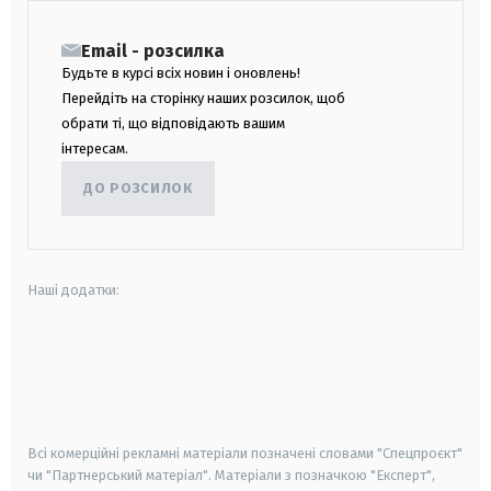
Email - розсилка
Будьте в курсі всіх новин і оновлень!
Перейдіть на сторінку наших розсилок, щоб
обрати ті, що відповідають вашим
інтересам.
ДО РОЗСИЛОК
Наші додатки:
android
apple
smart tv
samsung smart tv
Всі комерційні рекламні матеріали позначені словами "Спецпроєкт"
чи "Партнерський матеріал". Матеріали з позначкою "Експерт",