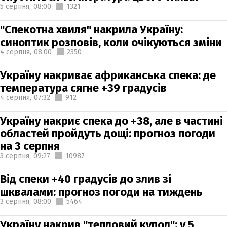
5 серпня,
08:00
1321
"Спекотна хвиля" накрила Україну:
синоптик розповів, коли очікуються зміни
4 серпня,
08:00
2350
Україну накриває африканська спека: де
температура сягне +39 градусів
4 серпня,
07:32
912
Україну накриє спека до +38, але в частині
областей пройдуть дощі: прогноз погоди
на 3 серпня
3 серпня,
09:27
10987
Від спеки +40 градусів до злив зі
шквалами: прогноз погоди на тиждень
3 серпня,
08:00
5464
Україну накрив "тепловий купол": у 5