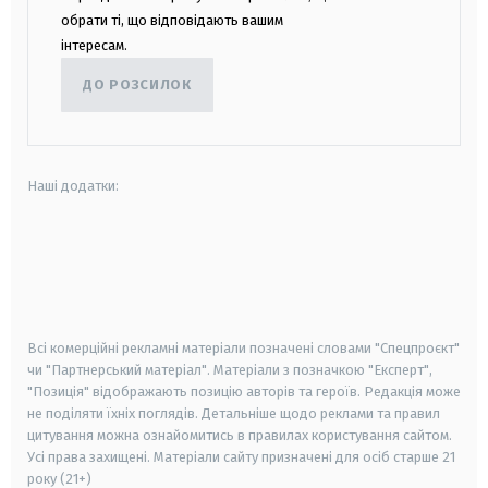
обрати ті, що відповідають вашим
інтересам.
ДО РОЗСИЛОК
Наші додатки:
android
apple
smart tv
samsung smart tv
Всі комерційні рекламні матеріали позначені словами "Спецпроєкт"
чи "Партнерський матеріал". Матеріали з позначкою "Експерт",
"Позиція" відображають позицію авторів та героїв. Редакція може
не поділяти їхніх поглядів. Детальніше щодо реклами та правил
цитування можна ознайомитись в правилах користування сайтом.
Усі права захищені.
Матеріали сайту призначені для осіб старше
21
року (21+)