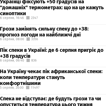
Українці фіксують +50 градусів на
"домашніх" термометрах: що на це кажуть
синоптики
6 серпня,
16:46
2347
Грози замінять сильну спеку до +38:
прогноз погоди на найближчі дні
6 серпня,
08:00
3356
Пік спеки в Україні: де 6 серпня пригріє до
+38 градусів
6 серпня,
06:40
836
На Україну чекає пік африканської спеки:
коли температури стануть
комфортнішими
5 серпня,
20:00
11497
Спека не відступає: де будуть грози та чи
опуститься температура цього тижня