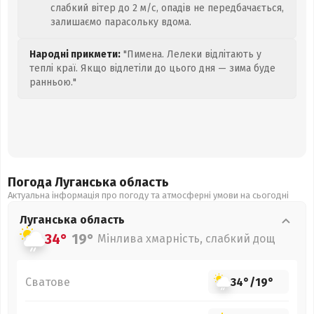
слабкий вітер до 2 м/с, опадів не передбачається,
залишаємо парасольку вдома.
Народні прикмети:
"Пимена. Лелеки відлітають у
теплі краї. Якщо відлетіли до цього дня — зима буде
ранньою."
Погода Луганська
область
Актуальна інформація про погоду та атмосферні умови на сьогодні
Луганська
область
34°
19°
Мінлива хмарність, слабкий дощ
Сватове
34°
/
19°