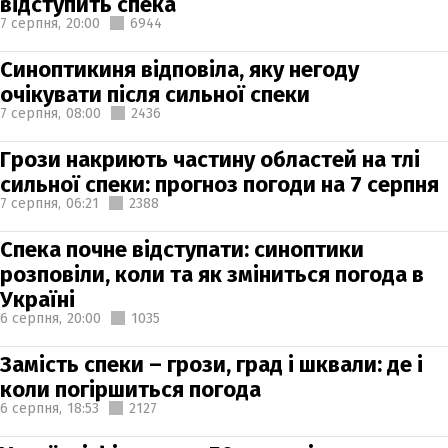
відступить спека
7 серпня,
20:00
6944
Синоптикиня відповіла, яку негоду
очікувати після сильної спеки
7 серпня,
08:00
2436
Грози накриють частину областей на тлі
сильної спеки: прогноз погоди на 7 серпня
7 серпня,
06:21
2388
Спека почне відступати: синоптики
розповіли, коли та як зміниться погода в
Україні
6 серпня,
20:00
1035
Замість спеки – грози, град і шквали: де і
коли погіршиться погода
6 серпня,
18:53
2127