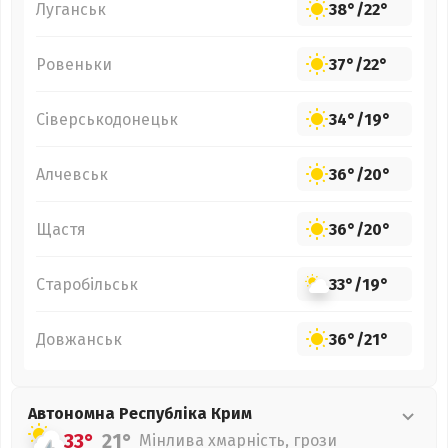
Луганськ
38°
/
22°
Ровеньки
37°
/
22°
Сіверськодонецьк
34°
/
19°
Алчевськ
36°
/
20°
Щастя
36°
/
20°
Старобільськ
33°
/
19°
Довжанськ
36°
/
21°
Автономна Республіка Крим
33°
21°
Мінлива хмарність, грози