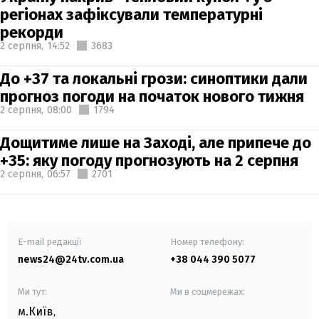
регіонах зафіксували температурні
рекорди
2 серпня,
14:52
3683
До +37 та локальні грози: синоптики дали
прогноз погоди на початок нового тижня
2 серпня,
08:00
1794
Дощитиме лише на Заході, але припече до
+35: яку погоду прогнозують на 2 серпня
2 серпня,
06:57
2701
E-mail редакції
Номер телефону:
news24@24tv.com.ua
+38 044 390 5077
Ми тут:
Ми в соцмережах:
м.Київ
,