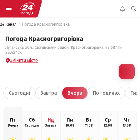
24 Канал
Погода Красногригорівка
Погода Красногригорівка
Луганська обл., Сватівський район, Красногригорівка, 49.68°Пн,
38.42°Сх
Змінити місто
Сьогодні
Завтра
Вчора
По годинах
Тиж
Пт
Сб
Нд
Пн
Вт
Ср
Чт
Вчора
Сьогодні
Завтра
10.08
11.08
12.08
13.08