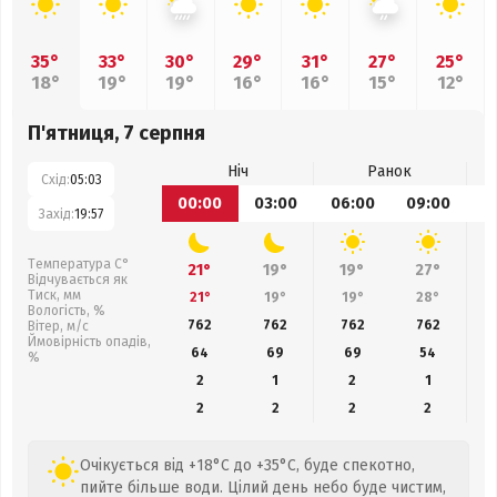
35°
33°
30°
29°
31°
27°
25°
18°
19°
19°
16°
16°
15°
12°
П'ятниця, 7 серпня
Ніч
Ранок
Схід:
05:03
00:00
03:00
06:00
09:00
1
Захід:
19:57
Температура С°
21°
19°
19°
27°
Відчувається як
Тиск, мм
21°
19°
19°
28°
Вологість, %
762
762
762
762
Вітер, м/с
Ймовірність опадів,
64
69
69
54
%
2
1
2
1
2
2
2
2
Очікується від +18°C до +35°C, буде спекотно,
пийте більше води. Цілий день небо буде чистим,