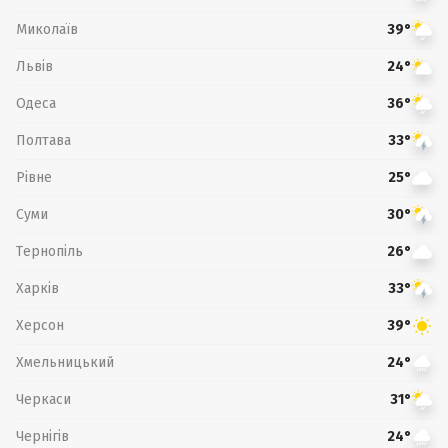
Миколаїв
39°
Львів
24°
Одеса
36°
Полтава
33°
Рівне
25°
Суми
30°
Тернопіль
26°
Харків
33°
Херсон
39°
Хмельницький
24°
Черкаси
31°
Чернігів
24°