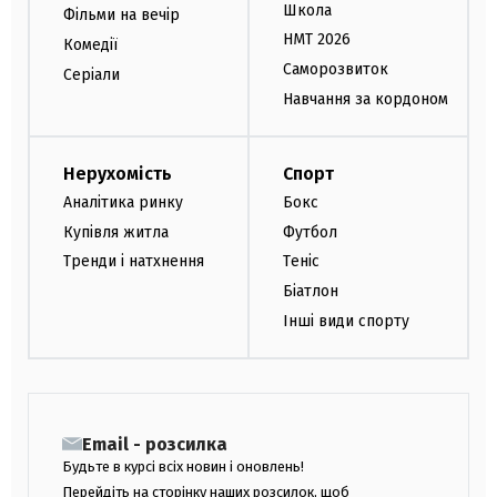
Школа
Фільми на вечір
НМТ 2026
Комедії
Саморозвиток
Серіали
Навчання за кордоном
Нерухомість
Спорт
Аналітика ринку
Бокс
Купівля житла
Футбол
Тренди і натхнення
Теніс
Біатлон
Інші види спорту
Email - розсилка
Будьте в курсі всіх новин і оновлень!
Перейдіть на сторінку наших розсилок, щоб