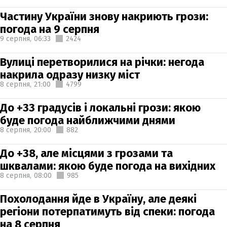
Частину України знову накриють грози:
погода на 9 серпня
9 серпня,
06:33
2424
Вулиці перетворилися на річки: негода
накрила одразу низку міст
8 серпня,
21:00
4799
До +33 градусів і локальні грози: якою
буде погода найближчими днями
8 серпня,
20:00
882
До +38, але місцями з грозами та
шквалами: якою буде погода на вихідних
8 серпня,
08:00
985
Похолодання йде в Україну, але деякі
регіони потерпатимуть від спеки: погода
на 8 серпня