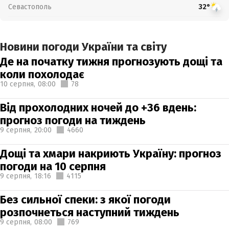
Севастополь
32°
Новини погоди України та світу
Де на початку тижня прогнозують дощі та
коли похолодає
10 серпня,
08:00
78
Від прохолодних ночей до +36 вдень:
прогноз погоди на тиждень
9 серпня,
20:00
4660
Дощі та хмари накриють Україну: прогноз
погоди на 10 серпня
9 серпня,
18:16
4115
Без сильної спеки: з якої погоди
розпочнеться наступний тиждень
9 серпня,
08:00
769