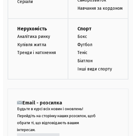
Саморозвиток
Серіали
Навчання за кордоном
Нерухомість
Спорт
Аналітика ринку
Бокс
Купівля житла
Футбол
Тренди і натхнення
Теніс
Біатлон
Інші види спорту
Email - розсилка
Будьте в курсі всіх новин і оновлень!
Перейдіть на сторінку наших розсилок, щоб
обрати ті, що відповідають вашим
інтересам.