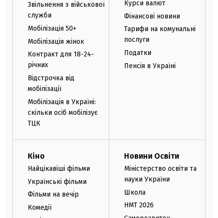
Курси валют
Звільнення з військової
служби
Фінансові новини
Мобілізація 50+
Тарифи на комунальні
послуги
Мобілізація жінок
Податки
Контракт для 18-24-
річних
Пенсія в Україні
Відстрочка від
мобілізації
Мобілізація в Україні:
скільки осіб мобілізує
ТЦК
Кіно
Новини Освіти
Найцікавіші фільми
Міністерство освіти та
науки України
Українські фільми
Школа
Фільми на вечір
НМТ 2026
Комедії