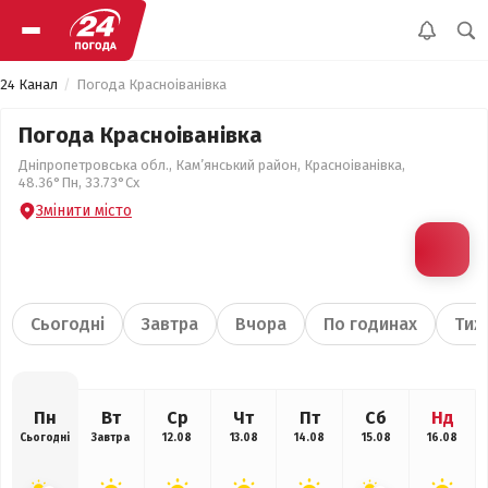
24 Канал
Погода Красноіванівка
Погода Красноіванівка
Дніпропетровська обл., Кам’янський район, Красноіванівка,
48.36°Пн, 33.73°Сх
Змінити місто
Сьогодні
Завтра
Вчора
По годинах
Тиж
Пн
Вт
Ср
Чт
Пт
Сб
Нд
Сьогодні
Завтра
12.08
13.08
14.08
15.08
16.08