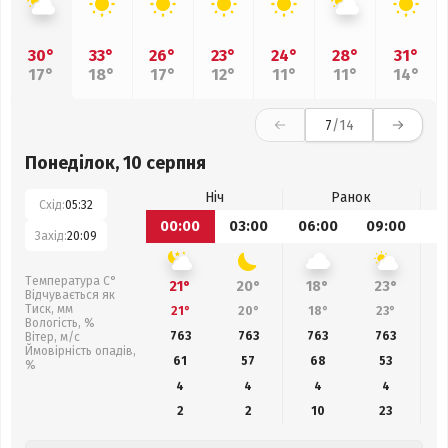
30°
33°
26°
23°
24°
28°
31°
17°
18°
17°
12°
11°
11°
14°
7
/14
Понеділок, 10 серпня
Ніч
Ранок
Схід:
05:32
00:00
03:00
06:00
09:00
1
Захід:
20:09
Температура С°
21°
20°
18°
23°
Відчувається як
Тиск, мм
21°
20°
18°
23°
Вологість, %
763
763
763
763
Вітер, м/с
Ймовірність опадів,
61
57
68
53
%
4
4
4
4
2
2
10
23