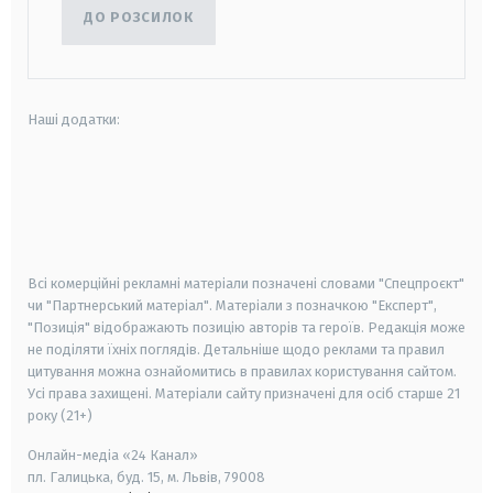
ДО РОЗСИЛОК
Наші додатки:
android
apple
smart tv
samsung smart tv
Всі комерційні рекламні матеріали позначені словами "Спецпроєкт"
чи "Партнерський матеріал". Матеріали з позначкою "Експерт",
"Позиція" відображають позицію авторів та героїв. Редакція може
не поділяти їхніх поглядів. Детальніше щодо реклами та правил
цитування можна ознайомитись в правилах користування сайтом.
Усі права захищені.
Матеріали сайту призначені для осіб старше
21
року (21+)
Онлайн-медіа «24 Канал»
пл. Галицька, буд. 15, м. Львів, 79008