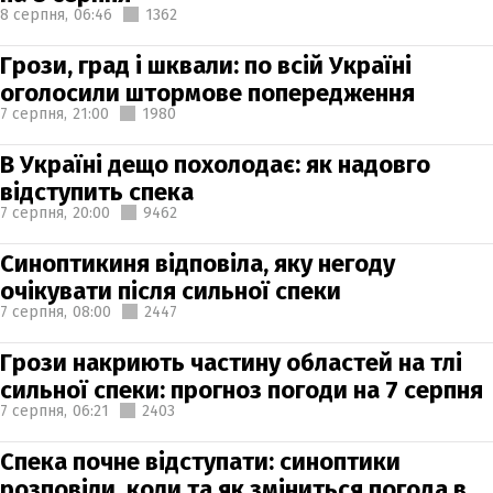
8 серпня,
06:46
1362
Грози, град і шквали: по всій Україні
оголосили штормове попередження
7 серпня,
21:00
1980
В Україні дещо похолодає: як надовго
відступить спека
7 серпня,
20:00
9462
Синоптикиня відповіла, яку негоду
очікувати після сильної спеки
7 серпня,
08:00
2447
Грози накриють частину областей на тлі
сильної спеки: прогноз погоди на 7 серпня
7 серпня,
06:21
2403
Спека почне відступати: синоптики
розповіли, коли та як зміниться погода в