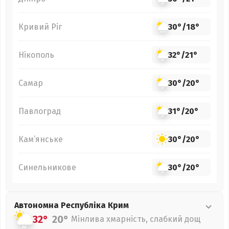
Кривий Ріг
30°
/
18°
Нікополь
32°
/
21°
Самар
30°
/
20°
Павлоград
31°
/
20°
Кам’янське
30°
/
20°
Синельникове
30°
/
20°
Автономна Республіка Крим
32°
20°
Мінлива хмарність, слабкий дощ