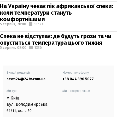
На Україну чекає пік африканської спеки:
коли температури стануть
комфортнішими
5 серпня,
20:00
11523
Спека не відступає: де будуть грози та чи
опуститься температура цього тижня
5 серпня,
08:00
1336
E-mail редакції
Номер телефону:
news24@24tv.com.ua
+38 044 390 5077
Ми тут:
Ми в соцмережах:
м.Київ
,
вул. Володимирська
офіс
61/11,
50