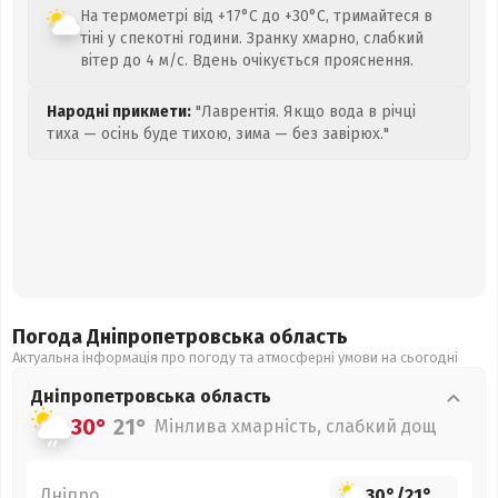
На термометрі від +17°C до +30°C, тримайтеся в
тіні у спекотні години. Зранку хмарно, слабкий
вітер до 4 м/с. Вдень очікується прояснення.
Народні прикмети:
"Лаврентія. Якщо вода в річці
тиха — осінь буде тихою, зима — без завірюх."
Погода Дніпропетровська
область
Актуальна інформація про погоду та атмосферні умови на сьогодні
Дніпропетровська
область
30°
21°
Мінлива хмарність, слабкий дощ
Дніпро
30°
/
21°