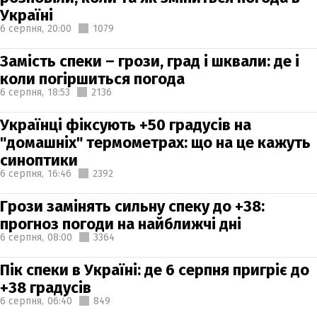
Україні
6 серпня,
20:00
1079
Замість спеки – грози, град і шквали: де і
коли погіршиться погода
6 серпня,
18:53
2136
Українці фіксують +50 градусів на
"домашніх" термометрах: що на це кажуть
синоптики
6 серпня,
16:46
2392
Грози замінять сильну спеку до +38:
прогноз погоди на найближчі дні
6 серпня,
08:00
3364
Пік спеки в Україні: де 6 серпня пригріє до
+38 градусів
6 серпня,
06:40
849