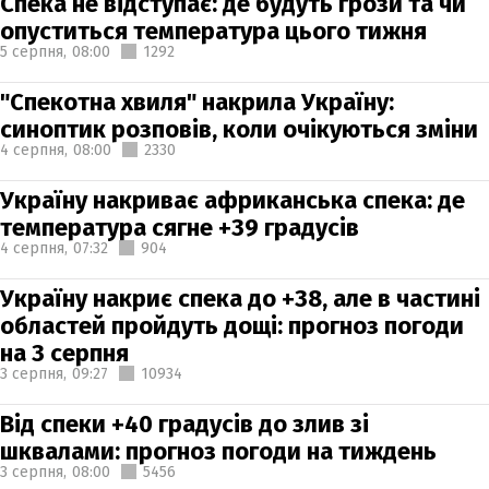
Спека не відступає: де будуть грози та чи
опуститься температура цього тижня
5 серпня,
08:00
1292
"Спекотна хвиля" накрила Україну:
синоптик розповів, коли очікуються зміни
4 серпня,
08:00
2330
Україну накриває африканська спека: де
температура сягне +39 градусів
4 серпня,
07:32
904
Україну накриє спека до +38, але в частині
областей пройдуть дощі: прогноз погоди
на 3 серпня
3 серпня,
09:27
10934
Від спеки +40 градусів до злив зі
шквалами: прогноз погоди на тиждень
3 серпня,
08:00
5456