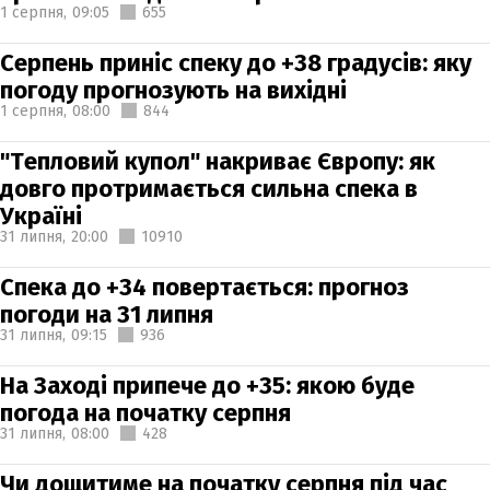
1 серпня,
09:05
655
Серпень приніс спеку до +38 градусів: яку
погоду прогнозують на вихідні
1 серпня,
08:00
844
"Тепловий купол" накриває Європу: як
довго протримається сильна спека в
Україні
31 липня,
20:00
10910
Спека до +34 повертається: прогноз
погоди на 31 липня
31 липня,
09:15
936
На Заході припече до +35: якою буде
погода на початку серпня
31 липня,
08:00
428
Чи дощитиме на початку серпня під час