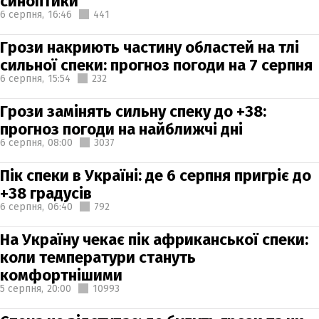
синоптики
6 серпня,
16:46
441
Грози накриють частину областей на тлі
сильної спеки: прогноз погоди на 7 серпня
6 серпня,
15:54
232
Грози замінять сильну спеку до +38:
прогноз погоди на найближчі дні
6 серпня,
08:00
3037
Пік спеки в Україні: де 6 серпня пригріє до
+38 градусів
6 серпня,
06:40
792
На Україну чекає пік африканської спеки:
коли температури стануть
комфортнішими
5 серпня,
20:00
10993