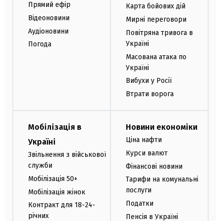
Прямий ефір
Карта бойових дій
Відеоновини
Мирні переговори
Аудіоновини
Повітряна тривога в
Україні
Погода
Масована атака по
Україні
Вибухи у Росії
Втрати ворога
Мобілізація в
Новини економіки
Ціна нафти
Україні
Курси валют
Звільнення з військової
служби
Фінансові новини
Мобілізація 50+
Тарифи на комунальні
послуги
Мобілізація жінок
Податки
Контракт для 18-24-
річних
Пенсія в Україні