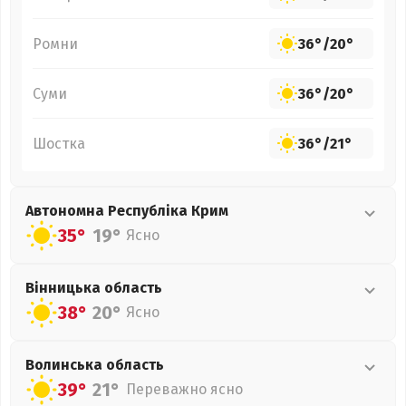
Ромни
36°
/
20°
Суми
36°
/
20°
Шостка
36°
/
21°
Автономна Республіка Крим
35°
19°
Ясно
Вінницька
область
38°
20°
Ясно
Волинська
область
39°
21°
Переважно ясно