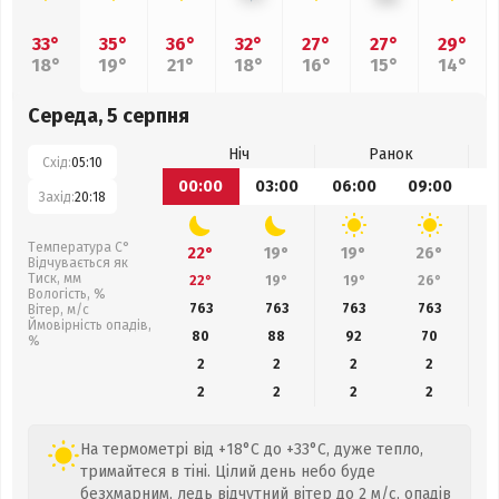
33°
35°
36°
32°
27°
27°
29°
18°
19°
21°
18°
16°
15°
14°
Середа, 5 серпня
Ніч
Ранок
Схід:
05:10
00:00
03:00
06:00
09:00
1
Захід:
20:18
Температура С°
22°
19°
19°
26°
Відчувається як
Тиск, мм
22°
19°
19°
26°
Вологість, %
763
763
763
763
Вітер, м/с
Ймовірність опадів,
80
88
92
70
%
2
2
2
2
2
2
2
2
На термометрі від +18°C до +33°C, дуже тепло,
тримайтеся в тіні. Цілий день небо буде
безхмарним, ледь відчутний вітер до 2 м/с, опадів