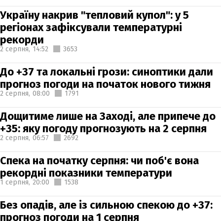
Україну накрив "тепловий купол": у 5
регіонах зафіксували температурні
рекорди
2 серпня,
14:52
3653
До +37 та локальні грози: синоптики дали
прогноз погоди на початок нового тижня
2 серпня,
08:00
1791
Дощитиме лише на Заході, але припече до
+35: яку погоду прогнозують на 2 серпня
2 серпня,
06:57
2692
Спека на початку серпня: чи поб'є вона
рекордні показники температури
1 серпня,
20:00
1538
Без опадів, але із сильною спекою до +37:
прогноз погоди на 1 серпня