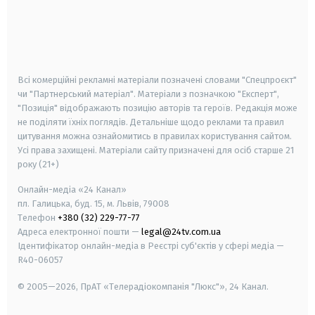
android
apple
smart tv
samsung smart tv
Всі комерційні рекламні матеріали позначені словами "Спецпроєкт"
чи "Партнерський матеріал". Матеріали з позначкою "Експерт",
"Позиція" відображають позицію авторів та героїв. Редакція може
не поділяти їхніх поглядів. Детальніше щодо реклами та правил
цитування можна ознайомитись в правилах користування сайтом.
Усі права захищені.
Матеріали сайту призначені для осіб старше
21
року (21+)
Онлайн-медіа «24 Канал»
пл. Галицька, буд. 15, м. Львів, 79008
Телефон
+380 (32) 229-77-77
Адреса електронної пошти —
legal@24tv.com.ua
Ідентифікатор онлайн-медіа в Реєстрі суб'єктів у сфері медіа —
R40-06057
© 2005—2026,
ПрАТ «Телерадіокомпанія "Люкс"», 24 Канал.