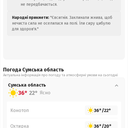
не передбачається.
Народні прикмети:
"Євсигнія. Заклинали жнива, щоб
нечиста сила не оселилася на полі. Їли сиру цибулю
для здоров'я."
Погода Сумська
область
Актуальна інформація про погоду та атмосферні умови на сьогодні
Сумська
область
36°
22°
Ясно
Конотоп
36°
/
22°
Охтирка
36°
/
20°