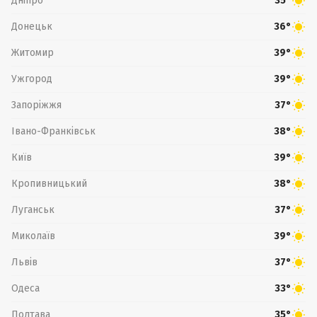
Дніпро
35°
Донецьк
36°
Житомир
39°
Ужгород
39°
Запоріжжя
37°
Івано-Франківськ
38°
Київ
39°
Кропивницький
38°
Луганськ
37°
Миколаїв
39°
Львів
37°
Одеса
33°
Полтава
35°