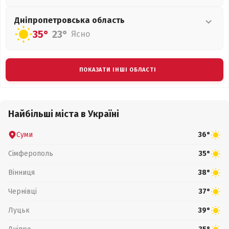
Дніпропетровська
область
35°
23°
Ясно
ПОКАЗАТИ ІНШІ ОБЛАСТІ
Найбільші міста в Україні
Суми
36°
Сімферополь
35°
Вінниця
38°
Чернівці
37°
Луцьк
39°