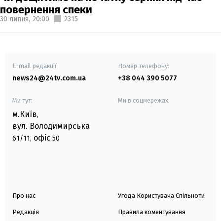
повернення спеки
30 липня,
20:00
2315
E-mail редакції
Номер телефону:
news24@24tv.com.ua
+38 044 390 5077
Ми тут:
Ми в соцмережах:
м.Київ
,
вул. Володимирська
офіс
61/11,
50
Про нас
Угода Користувача Спільноти
Редакція
Правила коментування