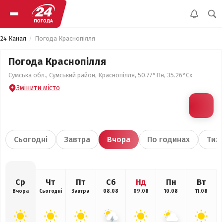
24 Канал
Погода Краснопілля
Погода Краснопілля
Сумська обл., Сумський район, Краснопілля, 50.77°Пн, 35.26°Сх
Змінити місто
Сьогодні
Завтра
Вчора
По годинах
Тиж
Ср
Чт
Пт
Сб
Нд
Пн
Вт
Вчора
Сьогодні
Завтра
08.08
09.08
10.08
11.08