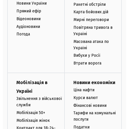
Новини України
Ракетні обстріли
Прямий ефір
Карта бойових дій
Відеоновини
Мирні переговори
Аудіоновини
Повітряна тривога в
Україні
Погода
Масована атака по
Україні
Вибухи у Росії
Втрати ворога
Мобілізація в
Новини економіки
Ціна нафти
Україні
Курси валют
Звільнення з військової
служби
Фінансові новини
Мобілізація 50+
Тарифи на комунальні
послуги
Мобілізація жінок
Податки
Контракт для 18-24-