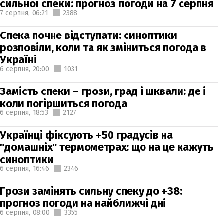
сильної спеки: прогноз погоди на 7 серпня
7 серпня,
06:21
2388
Спека почне відступати: синоптики
розповіли, коли та як зміниться погода в
Україні
6 серпня,
20:00
1031
Замість спеки – грози, град і шквали: де і
коли погіршиться погода
6 серпня,
18:53
2127
Українці фіксують +50 градусів на
"домашніх" термометрах: що на це кажуть
синоптики
6 серпня,
16:46
2346
Грози замінять сильну спеку до +38:
прогноз погоди на найближчі дні
6 серпня,
08:00
3355