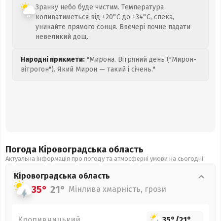
Зранку небо буде чистим. Температура
коливатиметься від +20°C до +34°C, спека,
уникайте прямого сонця. Ввечері почне падати
невеликий дощ.
Народні прикмети:
"Мирона. Вітряний день ("Мирон-
вітрогон"). Який Мирон — такий і січень."
Погода Кіровоградська
область
Актуальна інформація про погоду та атмосферні умови на сьогодні
Кіровоградська
область
35°
21°
Мінлива хмарність, грози
Кропивницький
35°
/
21°