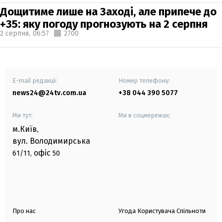
Дощитиме лише на Заході, але припече до
+35: яку погоду прогнозують на 2 серпня
2 серпня,
06:57
2700
E-mail редакції
Номер телефону:
news24@24tv.com.ua
+38 044 390 5077
Ми тут:
Ми в соцмережах:
м.Київ
,
вул. Володимирська
офіс
61/11,
50
Про нас
Угода Користувача Спільноти