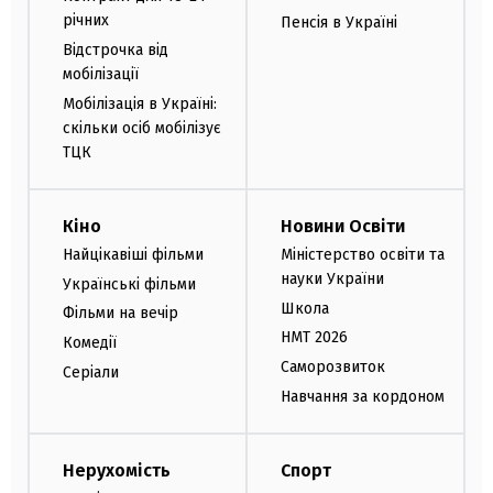
річних
Пенсія в Україні
Відстрочка від
мобілізації
Мобілізація в Україні:
скільки осіб мобілізує
ТЦК
Кіно
Новини Освіти
Найцікавіші фільми
Міністерство освіти та
науки України
Українські фільми
Школа
Фільми на вечір
НМТ 2026
Комедії
Саморозвиток
Серіали
Навчання за кордоном
Нерухомість
Спорт