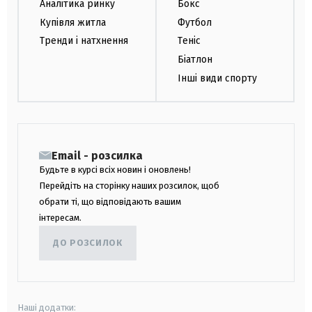
Аналітика ринку
Бокс
Купівля житла
Футбол
Тренди і натхнення
Теніс
Біатлон
Інші види спорту
Email - розсилка
Будьте в курсі всіх новин і оновлень!
Перейдіть на сторінку наших розсилок, щоб
обрати ті, що відповідають вашим
інтересам.
ДО РОЗСИЛОК
Наші додатки: