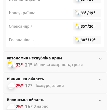
Новоукраїнка
33°
/
19°
Олександрія
35°
/
20°
Голованівськ
30°
/
19°
Автономна Республіка Крим
33°
21°
Мінлива хмарність, грози
Вінницька
область
25°
17°
Похмуро, зливи
Волинська
область
25°
14°
Хмарно