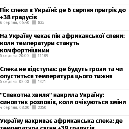
Пік спеки в Україні: де 6 серпня пригріє до
+38 градусів
6 серпня,
06:40
835
На Україну чекає пік африканської спеки:
коли температури стануть
комфортнішими
5 серпня,
20:00
11489
Спека не відступає: де будуть грози та чи
опуститься температура цього тижня
5 серпня,
08:00
1321
"Спекотна хвиля" накрила Україну:
синоптик розповів, коли очікуються зміни
4 серпня,
08:00
2350
Україну накриває африканська спека: де
температура сягне +39 градусів