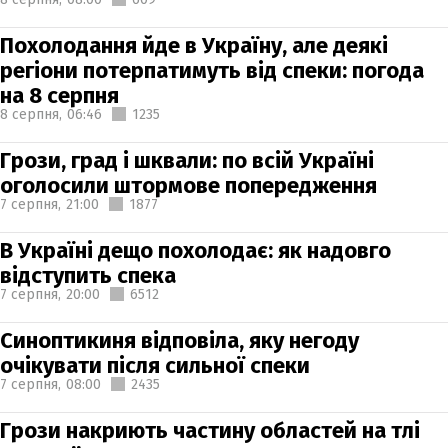
Похолодання йде в Україну, але деякі
регіони потерпатимуть від спеки: погода
на 8 серпня
8 серпня,
06:46
1235
Грози, град і шквали: по всій Україні
оголосили штормове попередження
7 серпня,
21:00
1877
В Україні дещо похолодає: як надовго
відступить спека
7 серпня,
20:00
6512
Синоптикиня відповіла, яку негоду
очікувати після сильної спеки
7 серпня,
08:00
2435
Грози накриють частину областей на тлі