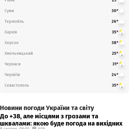
Рівне
25°
Суми
30°
Тернопіль
26°
Харків
35°
Херсон
38°
Хмельницький
25°
Черкаси
31°
Чернігів
24°
Севастополь
35°
Новини погоди України та світу
До +38, але місцями з грозами та
шквалами: якою буде погода на вихідних
8 серпня,
08:00
609