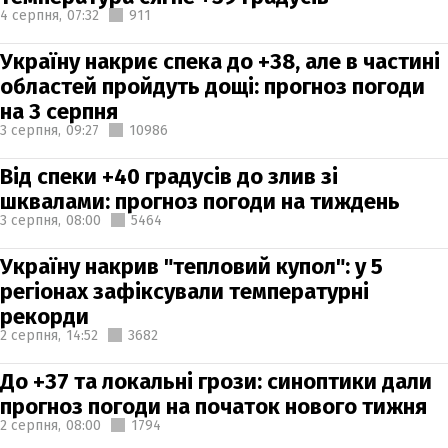
4 серпня,
07:32
911
Україну накриє спека до +38, але в частині
областей пройдуть дощі: прогноз погоди
на 3 серпня
3 серпня,
09:27
10986
Від спеки +40 градусів до злив зі
шквалами: прогноз погоди на тиждень
3 серпня,
08:00
5464
Україну накрив "тепловий купол": у 5
регіонах зафіксували температурні
рекорди
2 серпня,
14:52
3682
До +37 та локальні грози: синоптики дали
прогноз погоди на початок нового тижня
2 серпня,
08:00
1794