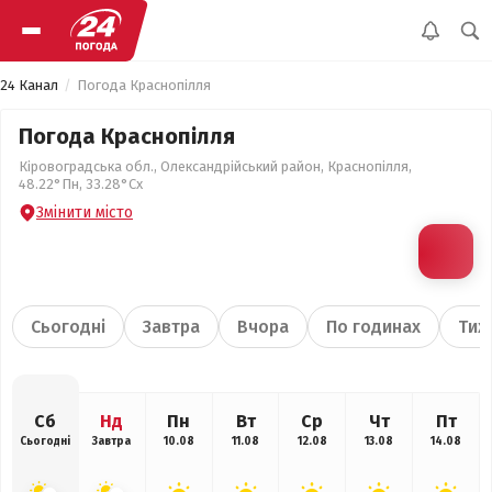
24 Канал
Погода Краснопілля
Погода Краснопілля
Кіровоградська обл., Олександрійський район, Краснопілля,
48.22°Пн, 33.28°Сх
Змінити місто
Сьогодні
Завтра
Вчора
По годинах
Тиж
Сб
Нд
Пн
Вт
Ср
Чт
Пт
Сьогодні
Завтра
10.08
11.08
12.08
13.08
14.08