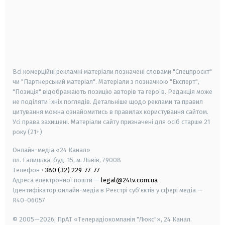
android
apple
smart tv
samsung smart tv
Всі комерційні рекламні матеріали позначені словами "Спецпроєкт"
чи "Партнерський матеріал". Матеріали з позначкою "Експерт",
"Позиція" відображають позицію авторів та героїв. Редакція може
не поділяти їхніх поглядів. Детальніше щодо реклами та правил
цитування можна ознайомитись в правилах користування сайтом.
Усі права захищені.
Матеріали сайту призначені для осіб старше
21
року (21+)
Онлайн-медіа «24 Канал»
пл. Галицька, буд. 15, м. Львів, 79008
Телефон
+380 (32) 229-77-77
Адреса електронної пошти —
legal@24tv.com.ua
Ідентифікатор онлайн-медіа в Реєстрі суб'єктів у сфері медіа —
R40-06057
© 2005—2026,
ПрАТ «Телерадіокомпанія "Люкс"», 24 Канал.