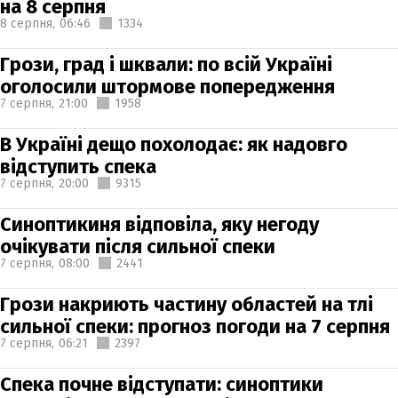
на 8 серпня
8 серпня,
06:46
1334
Грози, град і шквали: по всій Україні
оголосили штормове попередження
7 серпня,
21:00
1958
В Україні дещо похолодає: як надовго
відступить спека
7 серпня,
20:00
9315
Синоптикиня відповіла, яку негоду
очікувати після сильної спеки
7 серпня,
08:00
2441
Грози накриють частину областей на тлі
сильної спеки: прогноз погоди на 7 серпня
7 серпня,
06:21
2397
Спека почне відступати: синоптики