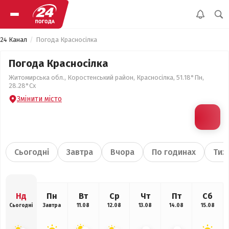
24 Канал
Погода Красносілка
Погода Красносілка
Житомирська обл., Коростенський район, Красносілка, 51.18°Пн,
28.28°Сх
Змінити місто
Сьогодні
Завтра
Вчора
По годинах
Тиж
Нд
Пн
Вт
Ср
Чт
Пт
Сб
Сьогодні
Завтра
11.08
12.08
13.08
14.08
15.08