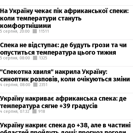
На Україну чекає пік африканської спеки:
коли температури стануть
комфортнішими
5 серпня,
20:00
11511
Спека не відступає: де будуть грози та чи
опуститься температура цього тижня
5 серпня,
08:00
1325
"Спекотна хвиля" накрила Україну:
синоптик розповів, коли очікуються зміни
4 серпня,
08:00
2351
Україну накриває африканська спека: де
температура сягне +39 градусів
4 серпня,
07:32
918
Україну накриє спека до +38, але в частині
областей пройдуть дощі: прогноз погоди