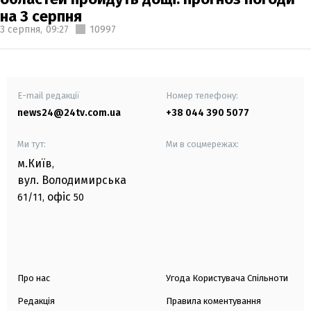
на 3 серпня
3 серпня,
09:27
10997
E-mail редакції
Номер телефону:
news24@24tv.com.ua
+38 044 390 5077
Ми тут:
Ми в соцмережах:
м.Київ
,
вул. Володимирська
офіс
61/11,
50
Про нас
Угода Користувача Спільноти
Редакція
Правила коментування