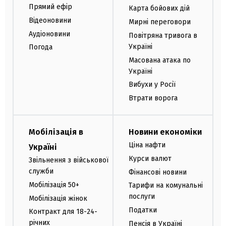
Прямий ефір
Карта бойових дій
Відеоновини
Мирні переговори
Аудіоновини
Повітряна тривога в
Україні
Погода
Масована атака по
Україні
Вибухи у Росії
Втрати ворога
Мобілізація в
Новини економіки
Ціна нафти
Україні
Курси валют
Звільнення з військової
служби
Фінансові новини
Мобілізація 50+
Тарифи на комунальні
послуги
Мобілізація жінок
Податки
Контракт для 18-24-
річних
Пенсія в Україні