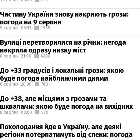
Частину України знову накриють грози:
погода на 9 серпня
9 серпня,
06:33
1965
Вулиці перетворилися на річки: негода
накрила одразу низку міст
8 серпня,
21:00
4280
До +33 градусів і локальні грози: якою
буде погода найближчими днями
8 серпня,
20:00
760
До +38, але місцями з грозами та
шквалами: якою буде погода на вихідних
8 серпня,
08:00
976
Похолодання йде в Україну, але деякі
регіони потерпатимуть від спеки: погода