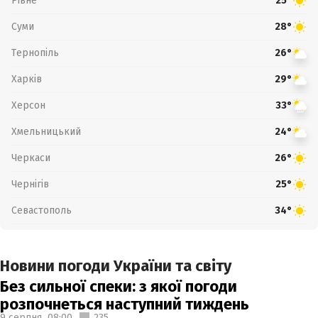
Рівне
25°
Суми
28°
Тернопіль
26°
Харків
29°
Херсон
33°
Хмельницький
24°
Черкаси
26°
Чернігів
25°
Севастополь
34°
Новини погоди України та світу
Без сильної спеки: з якої погоди
розпочнеться наступний тиждень
9 серпня,
08:00
235