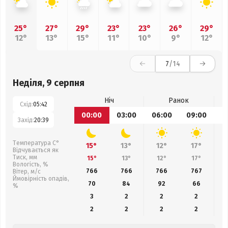
25°
27°
29°
23°
23°
26°
29°
12°
13°
15°
11°
10°
9°
12°
7
/14
Неділя, 9 серпня
Ніч
Ранок
Схід:
05:42
00:00
03:00
06:00
09:00
1
Захід:
20:39
Температура С°
15°
13°
12°
17°
Відчувається як
Тиск, мм
15°
13°
12°
17°
Вологість, %
766
766
766
767
Вітер, м/с
Ймовірність опадів,
70
84
92
66
%
3
2
2
2
2
2
2
2