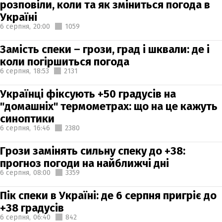
розповіли, коли та як зміниться погода в
Україні
6 серпня,
20:00
1059
Замість спеки – грози, град і шквали: де і
коли погіршиться погода
6 серпня,
18:53
2131
Українці фіксують +50 градусів на
"домашніх" термометрах: що на це кажуть
синоптики
6 серпня,
16:46
2380
Грози замінять сильну спеку до +38:
прогноз погоди на найближчі дні
6 серпня,
08:00
3359
Пік спеки в Україні: де 6 серпня пригріє до
+38 градусів
6 серпня,
06:40
842