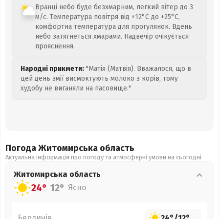
Вранці небо буде безхмарним, легкий вітер до 3
м/с. Температура повітря від +12°C до +25°C,
комфортна температура для прогулянок. Вдень
небо затягнеться хмарами. Надвечір очікується
прояснення.
Народні прикмети:
"Матія (Матвія). Вважалося, що в
цей день змії висмоктують молоко з корів, тому
худобу не виганяли на пасовище."
Погода Житомирська
область
Актуальна інформація про погоду та атмосферні умови на сьогодні
Житомирська
область
24°
12°
Ясно
Бердичів
24°
/
12°