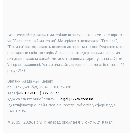
android
apple
smart tv
samsung smart tv
Всі комерційні рекламні матеріали позначені словами "Спецпроєкт"
чи "Партнерський матеріал". Матеріали з позначкою "Експерт",
"Позиція" відображають позицію авторів та героїв. Редакція може
не поділяти їхніх поглядів. Детальніше щодо реклами та правил
цитування можна ознайомитись в правилах користування сайтом.
Усі права захищені.
Матеріали сайту призначені для осіб старше
21
року (21+)
Онлайн-медіа «24 Канал»
пл. Галицька, буд. 15, м. Львів, 79008
Телефон
+380 (32) 229-77-77
Адреса електронної пошти —
legal@24tv.com.ua
Ідентифікатор онлайн-медіа в Реєстрі суб'єктів у сфері медіа —
R40-06057
© 2005—2026,
ПрАТ «Телерадіокомпанія "Люкс"», 24 Канал.