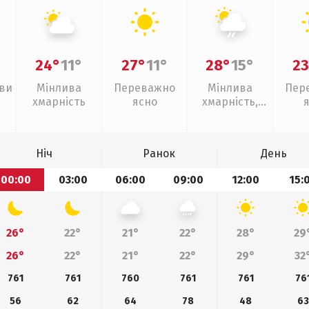
24°
11°
27°
11°
28°
15°
23
иви
Мінлива
Переважно
Мінлива
Пер
хмарність
ясно
хмарність,
слабкий дощ
Ніч
Ранок
День
00:00
03:00
06:00
09:00
12:00
15:
26°
22°
21°
22°
28°
29
26°
22°
21°
22°
29°
32
761
761
760
761
761
76
56
62
64
78
48
63