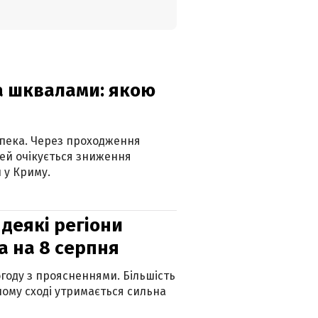
та шквалами: якою
спека. Через проходження
ей очікується зниження
 у Криму.
 деякі регіони
а на 8 серпня
огоду з проясненнями. Більшість
ному сході утримається сильна