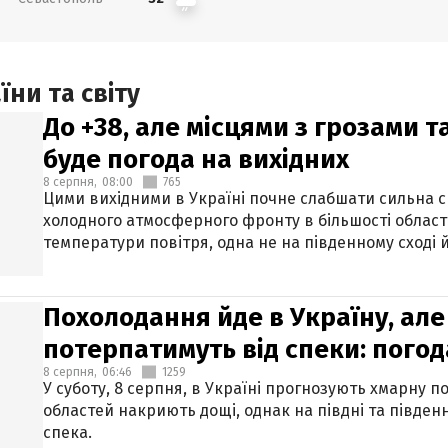
ни та світу
До +38, але місцями з грозами 
буде погода на вихідних
8 серпня,
08:00
765
Цими вихідними в Україні почне слабшати сильна 
холодного атмосферного фронту в більшості област
температури повітря, одна не на південному сході й
Похолодання йде в Україну, але
потерпатимуть від спеки: погод
8 серпня,
06:46
1259
У суботу, 8 серпня, в Україні прогнозують хмарну п
областей накриють дощі, однак на півдні та півден
спека.