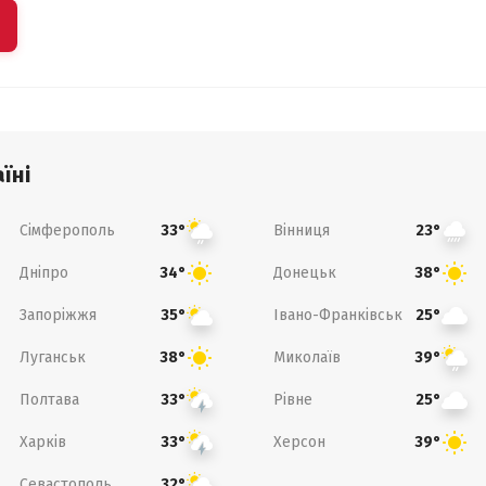
їні
Сімферополь
Вінниця
33°
23°
Дніпро
Донецьк
34°
38°
Запоріжжя
Івано-Франківськ
35°
25°
Луганськ
Миколаїв
38°
39°
Полтава
Рівне
33°
25°
Харків
Херсон
33°
39°
Севастополь
32°