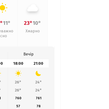
°
11°
23°
10°
еважно
Хмарно
ясно
Вечір
00
18:00
21:00
°
26°
24°
°
26°
24°
1
760
761
57
78