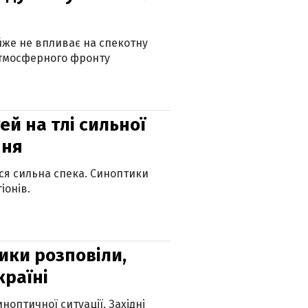
айже не впливає на спекотну
атмосферного фронту
й на тлі сильної
пня
ься сильна спека. Синоптики
іонів.
ики розповіли,
країні
оптичної ситуації. Західні