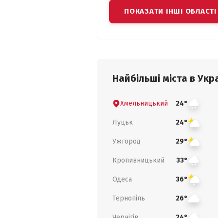
ПОКАЗАТИ ІНШІ ОБЛАСТІ
Найбільші міста в Укра
Хмельницький
24°
Луцьк
24°
Ужгород
29°
Кропивницький
33°
Одеса
36°
Тернопіль
26°
Чернігів
24°