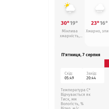
30°
19°
23°
16°
Мінлива
Хмарно, зл
хмарність,
слабкий дощ
П'ятниця, 7 серпня
Схід:
Захід:
05:49
20:44
Температура С°
Відчувається як
Тиск, мм
Вологість, %
Вітер, м/с