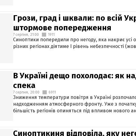
Грози, град і шквали: по всій У
штормове попередження
7 серпня,
21:00
1911
Синоптики попередили про негоду, яка накриє усі об
різних регіонах діятиме І рівень небезпечності (жов
В Україні дещо похолодає: як н
спека
7 серпня,
20:00
6911
Зниження температури повітря в Україні розпочалос
надходженням атмосферного фронту. Уже з початку
більшість регіонів опиняться під впливом нового а
Синоптикиня відповіла, яку нег