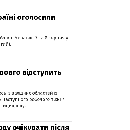
країні оголосили
ласті України. 7 та 8 серпня у
тий).
адовго відступить
ь із західних областей із
 наступного робочого тижня
нтициклону.
оду очікувати після