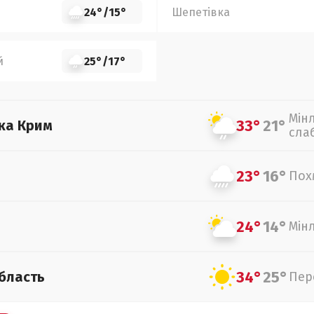
24°
/
15°
Шепетівка
й
25°
/
17°
Мін
33°
21°
ка Крим
сла
23°
16°
Пох
24°
14°
Мін
34°
25°
бласть
Пер