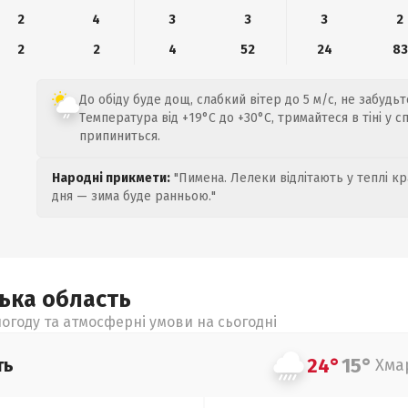
2
4
3
3
3
2
2
2
4
52
24
83
До обіду буде дощ, слабкий вітер до 5 м/с, не забудь
Температура від +19°C до +30°C, тримайтеся в тіні у 
припиниться.
Народні прикмети:
"Пимена. Лелеки відлітають у теплі кр
дня — зима буде ранньою."
цька
область
огоду та атмосферні умови на сьогодні
24°
15°
ть
Хма