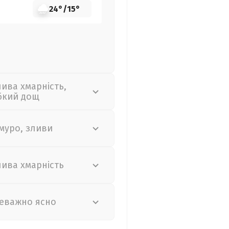
24°
/
15°
лива хмарність,
бкий дощ
муро, зливи
лива хмарність
еважно ясно