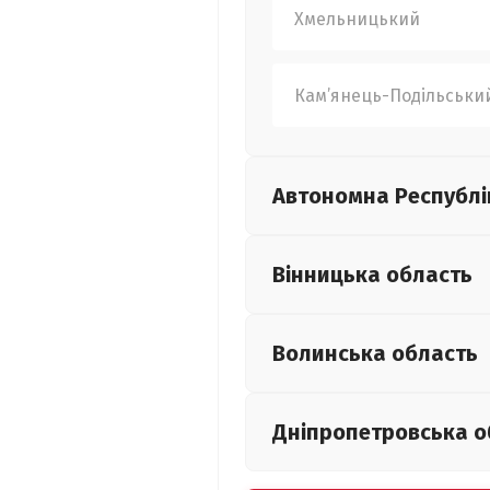
Хмельницький
Кам’янець-Подільськи
Автономна Республі
Вінницька
область
Волинська
область
Дніпропетровська
о