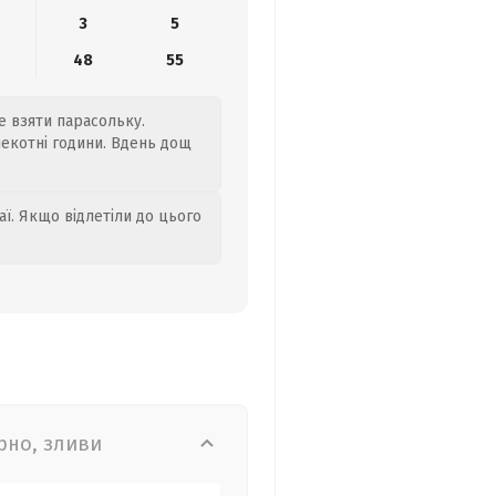
3
5
48
55
те взяти парасольку.
спекотні години. Вдень дощ
аї. Якщо відлетіли до цього
рно, зливи