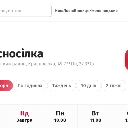
Київ
Львів
Вінниця
Хмельницький
сносілка
кий район, Красносілка, 49.77°Пн, 27.3°Сх
ора
По годинах
Тиждень
10 днів
2 тижні
Нд
Пн
Вт
Завтра
10.08
11.08
1