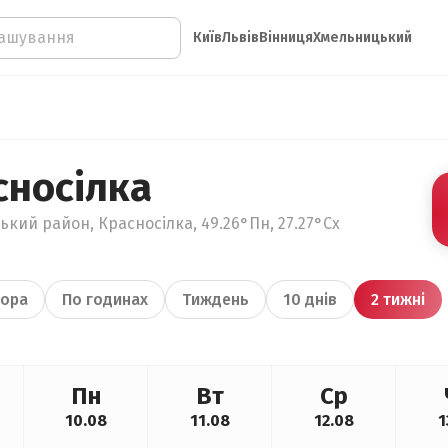
Київ
Львів
Вінниця
Хмельницький
сносілка
кий район, Красносілка, 49.26°Пн, 27.27°Сх
ора
По годинах
Тиждень
10 днів
2 тижні
Пн
Вт
Ср
10.08
11.08
12.08
1