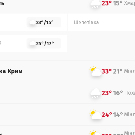
23°
15°
ть
Хма
23°
/
15°
Шепетівка
й
25°
/
17°
33°
21°
ка Крим
Мін
23°
16°
Пох
24°
14°
Мін
Мін