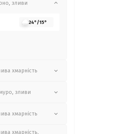
рно, зливи
24°
/
15°
лива хмарність
муро, зливи
лива хмарність
лива хмарність,