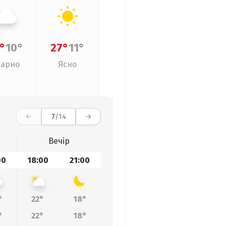
°
10°
27°
11°
арно
Ясно
7
/14
Вечір
00
18:00
21:00
°
22°
18°
°
22°
18°