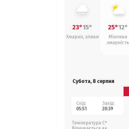
23°
15°
25°
12°
Хмарно, зливи
Мінлива
хмарність
Субота, 8 серпня
Схід:
Захід:
05:51
20:39
Температура С°
Відчувається як