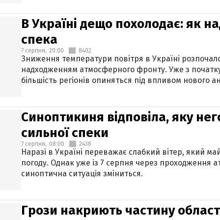
В Україні дещо похолодає: як н
спека
7 серпня,
20:00
8402
Зниження температури повітря в Україні розпочалос
надходженням атмосферного фронту. Уже з початку
більшість регіонів опиняться під впливом нового а
Синоптикиня відповіла, яку нег
сильної спеки
7 серпня,
08:00
2438
Наразі в Україні переважає слабкий вітер, який м
погоду. Однак уже із 7 серпня через проходження 
синоптична ситуація зміниться.
Грози накриють частину областе