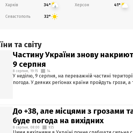
Харків
Херсон
34°
41°
Севастополь
32°
ни та світу
Частину України знову накриют
9 серпня
8 серпня,
19:15
14
У неділю, 9 серпня, на переважній частині території
погода. У деяких регіонах країни пройдуть грози, а
До +38, але місцями з грозами 
буде погода на вихідних
8 серпня,
08:00
935
Цими вихідними в Україні почне слабшати сильна 