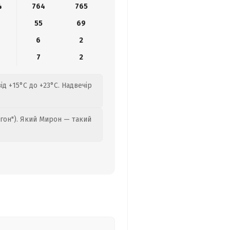
4
764
765
55
69
6
2
7
2
ід +15°C до +23°C. Надвечір
гон"). Який Мирон — такий