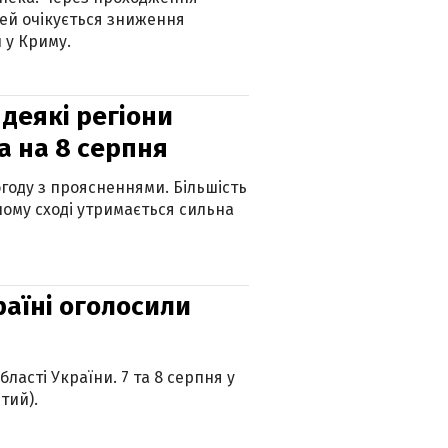
ей очікується зниження
 у Криму.
 деякі регіони
а на 8 серпня
огоду з проясненнями. Більшість
ному сході утримається сильна
країні оголосили
ласті України. 7 та 8 серпня у
тий).