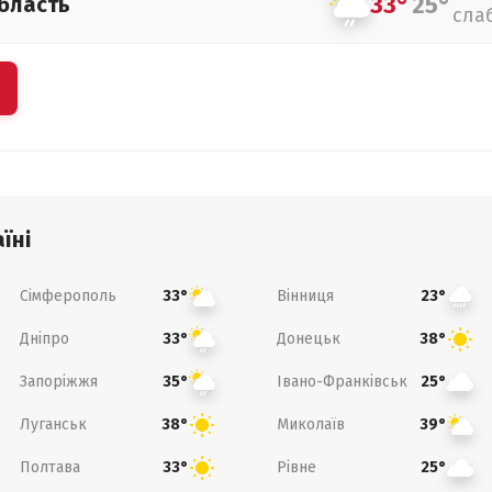
33°
25°
бласть
сла
їні
Сімферополь
Вінниця
33°
23°
Дніпро
Донецьк
33°
38°
Запоріжжя
Івано-Франківськ
35°
25°
Луганськ
Миколаїв
38°
39°
Полтава
Рівне
33°
25°