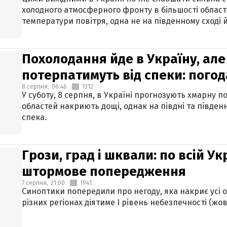
холодного атмосферного фронту в більшості област
температури повітря, одна не на південному сході й
Похолодання йде в Україну, але
потерпатимуть від спеки: погод
8 серпня,
06:46
1312
У суботу, 8 серпня, в Україні прогнозують хмарну п
областей накриють дощі, однак на півдні та півден
спека.
Грози, град і шквали: по всій У
штормове попередження
7 серпня,
21:00
1941
Синоптики попередили про негоду, яка накриє усі об
різних регіонах діятиме І рівень небезпечності (жов