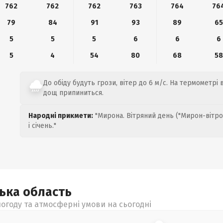
762
762
762
763
764
76
79
84
91
93
89
65
5
5
5
6
6
6
5
4
54
80
68
58
До обіду будуть грози, вітер до 6 м/с. На термометрі в
дощ припиниться.
Народні прикмети:
"Мирона. Вітряний день ("Мирон-вітро
і січень."
цька
область
огоду та атмосферні умови на сьогодні