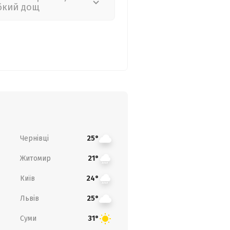
бкий дощ
Чернівці
25°
Житомир
21°
Київ
24°
Львів
25°
Суми
31°