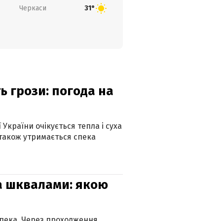
Черкаси
31°
ь грози: погода на
 України очікується тепла і суха
 також утримається спека
та шквалами: якою
спека. Через проходження