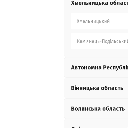
Хмельницька
облас
Хмельницький
Кам’янець-Подільськи
Автономна Республі
Вінницька
область
Волинська
область