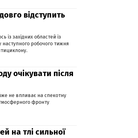
адовго відступить
ь із західних областей із
 наступного робочого тижня
нтициклону.
оду очікувати після
айже не впливає на спекотну
атмосферного фронту
й на тлі сильної