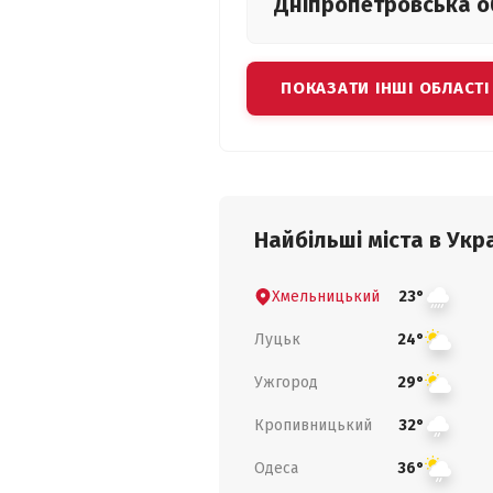
Дніпропетровська
о
ПОКАЗАТИ ІНШІ ОБЛАСТІ
Найбільші міста в Укра
Хмельницький
23°
Луцьк
24°
Ужгород
29°
Кропивницький
32°
Одеса
36°