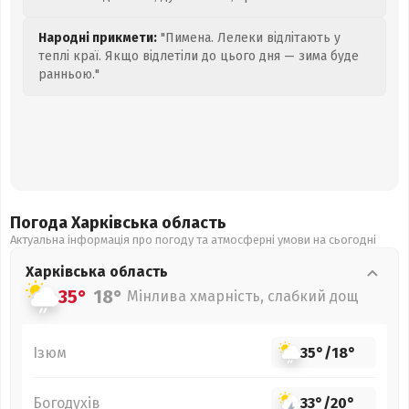
Народні прикмети:
"Пимена. Лелеки відлітають у
теплі краї. Якщо відлетіли до цього дня — зима буде
ранньою."
Погода Харківська
область
Актуальна інформація про погоду та атмосферні умови на сьогодні
Харківська
область
35°
18°
Мінлива хмарність, слабкий дощ
Ізюм
35°
/
18°
Богодухів
33°
/
20°