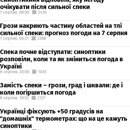
очікувати після сильної спеки
7 серпня,
08:00
2436
Грози накриють частину областей на тлі
сильної спеки: прогноз погоди на 7 серпня
7 серпня,
06:21
2388
Спека почне відступати: синоптики
розповіли, коли та як зміниться погода в
Україні
6 серпня,
20:00
1035
Замість спеки – грози, град і шквали: де і
коли погіршиться погода
6 серпня,
18:53
2127
Українці фіксують +50 градусів на
"домашніх" термометрах: що на це кажуть
синоптики