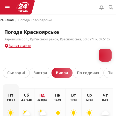
24 Канал
Погода Красноярське
Погода Красноярське
Харківська обл., Куп’янський район, Красноярське, 50.09°Пн, 37.5°Сх
Змінити місто
Сьогодні
Завтра
Вчора
По годинах
Тиж
Пт
Сб
Нд
Пн
Вт
Ср
Чт
Вчора
Сьогодні
Завтра
10.08
11.08
12.08
13.08