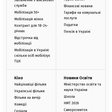
Звільнення з військової
служби
Фінансові новини
Мобілізація 50+
Тарифи на комунальні
послуги
Мобілізація жінок
Податки
Контракт для 18-24-
річних
Пенсія в Україні
Відстрочка від
мобілізації
Мобілізація в Україні:
скільки осіб мобілізує
ТЦК
Кіно
Новини Освіти
Найцікавіші фільми
Міністерство освіти та
науки України
Українські фільми
Школа
Фільми на вечір
НМТ 2026
Комедії
Саморозвиток
Серіали