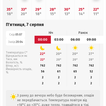
35°
33°
29°
28°
30°
25°
22°
18°
20°
18°
15°
13°
14°
11°
П'ятниця, 7 серпня
Ніч
Ранок
Схід:
05:07
00:00
03:00
06:00
09:00
1
Захід:
20:04
Температура С°
22°
20°
20°
27°
Відчувається як
Тиск, мм
22°
20°
20°
28°
Вологість, %
762
762
762
762
Вітер, м/с
Ймовірність опадів,
56
61
65
52
%
2
2
2
2
2
2
2
2
З ранку до вечора небо буде безхмарним, опадів
не передбачається. Температура повітря від
+18°C до +35°C, дуже тепло, тримайтеся в тіні.