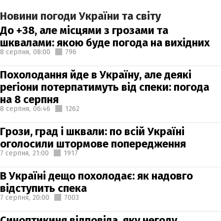
Новини погоди України та світу
До +38, але місцями з грозами та
шквалами: якою буде погода на вихідних
8 серпня,
08:00
796
Похолодання йде в Україну, але деякі
регіони потерпатимуть від спеки: погода
на 8 серпня
8 серпня,
06:46
1262
Грози, град і шквали: по всій Україні
оголосили штормове попередження
7 серпня,
21:00
1917
В Україні дещо похолодає: як надовго
відступить спека
7 серпня,
20:00
7003
Синоптикиня відповіла, яку негоду