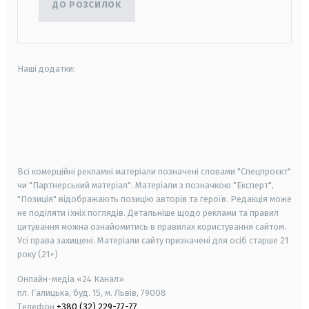
ДО РОЗСИЛОК
Наші додатки:
android
apple
smart tv
samsung smart tv
Всі комерційні рекламні матеріали позначені словами "Спецпроєкт"
чи "Партнерський матеріал". Матеріали з позначкою "Експерт",
"Позиція" відображають позицію авторів та героїв. Редакція може
не поділяти їхніх поглядів. Детальніше щодо реклами та правил
цитування можна ознайомитись в правилах користування сайтом.
Усі права захищені.
Матеріали сайту призначені для осіб старше
21
року (21+)
Онлайн-медіа «24 Канал»
пл. Галицька, буд. 15, м. Львів, 79008
Телефон
+380 (32) 229-77-77