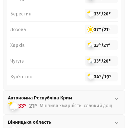
Берестин
33°
/
20°
Лозова
37°
/
21°
Харків
33°
/
21°
Чугуїв
33°
/
20°
Куп’янськ
34°
/
19°
Автономна Республіка Крим
33°
21°
Мінлива хмарність, слабкий дощ
Вінницька
область