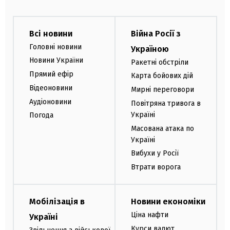
Всі новини
Війна Росії з
Головні новини
Україною
Новини України
Ракетні обстріли
Прямий ефір
Карта бойових дій
Відеоновини
Мирні переговори
Аудіоновини
Повітряна тривога в
Україні
Погода
Масована атака по
Україні
Вибухи у Росії
Втрати ворога
Мобілізація в
Новини економіки
Ціна нафти
Україні
Курси валют