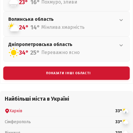
23°
16°
Похмуро, зливи
Волинська
область
24°
14°
Мінлива хмарність
Дніпропетровська
область
34°
25°
Переважно ясно
ПОКАЗАТИ ІНШІ ОБЛАСТІ
Найбільші міста в Україні
Харків
33°
Сімферополь
33°
Вінниця
23°