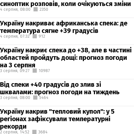
синоптик розповів, коли очікуються зміни
4 серпня,
08:00
2350
Україну накриває африканська спека: де
температура сягне +39 градусів
4 серпня,
07:32
912
Україну накриє спека до +38, але в частині
областей пройдуть дощі: прогноз погоди
на 3 серпня
3 серпня,
09:27
10987
Від спеки +40 градусів до злив зі
шквалами: прогноз погоди на тиждень
3 серпня,
08:00
5464
Україну накрив "тепловий купол": у 5
регіонах зафіксували температурні
рекорди
2 серпня,
14:52
3684