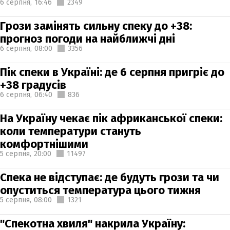
6 серпня,
16:46
2349
Грози замінять сильну спеку до +38:
прогноз погоди на найближчі дні
6 серпня,
08:00
3356
Пік спеки в Україні: де 6 серпня пригріє до
+38 градусів
6 серпня,
06:40
836
На Україну чекає пік африканської спеки:
коли температури стануть
комфортнішими
5 серпня,
20:00
11497
Спека не відступає: де будуть грози та чи
опуститься температура цього тижня
5 серпня,
08:00
1321
"Спекотна хвиля" накрила Україну: