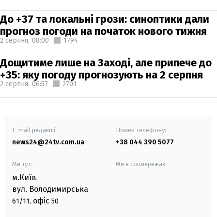
До +37 та локальні грози: синоптики дали
прогноз погоди на початок нового тижня
2 серпня,
08:00
1794
Дощитиме лише на Заході, але припече до
+35: яку погоду прогнозують на 2 серпня
2 серпня,
06:57
2701
E-mail редакції
Номер телефону:
news24@24tv.com.ua
+38 044 390 5077
Ми тут:
Ми в соцмережах:
м.Київ
,
вул. Володимирська
офіс
61/11,
50