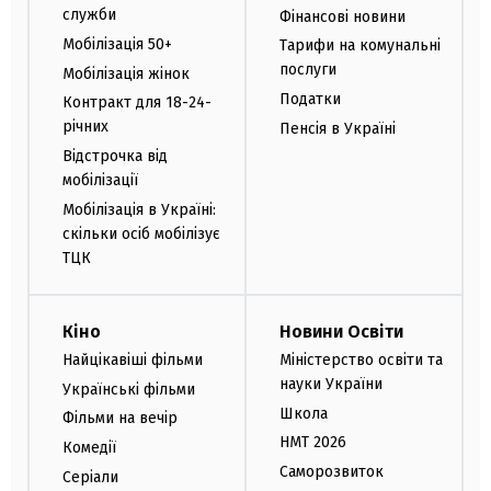
служби
Фінансові новини
Мобілізація 50+
Тарифи на комунальні
послуги
Мобілізація жінок
Податки
Контракт для 18-24-
річних
Пенсія в Україні
Відстрочка від
мобілізації
Мобілізація в Україні:
скільки осіб мобілізує
ТЦК
Кіно
Новини Освіти
Найцікавіші фільми
Міністерство освіти та
науки України
Українські фільми
Школа
Фільми на вечір
НМТ 2026
Комедії
Саморозвиток
Серіали