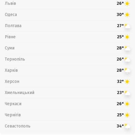
Львів
26°
Одеса
30°
Полтава
27°
Рівне
25°
Суми
28°
Тернопіль
26°
Харків
28°
Херсон
32°
Хмельницький
23°
Черкаси
26°
Чернігів
25°
Севастополь
34°