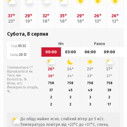
37°
29°
32°
35°
29°
26°
26°
23°
19°
18°
18°
18°
13°
12°
Субота, 8 серпня
Ніч
Ранок
Схід:
05:32
00:00
03:00
06:00
09:00
1
Захід:
20:12
Температура С°
26°
24°
23°
27°
Відчувається як
Тиск, мм
26°
24°
23°
27°
Вологість, %
758
758
758
758
Вітер, м/с
Ймовірність опадів,
37
45
49
39
%
2
3
3
2
2
2
3
17
До обіду майже ясно, слабкий вітер до 5 м/с.
Температура повітря від +23°C до +37°C, спека,