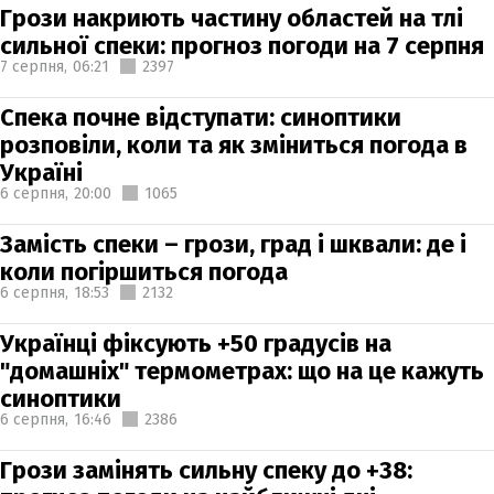
Грози накриють частину областей на тлі
сильної спеки: прогноз погоди на 7 серпня
7 серпня,
06:21
2397
Спека почне відступати: синоптики
розповіли, коли та як зміниться погода в
Україні
6 серпня,
20:00
1065
Замість спеки – грози, град і шквали: де і
коли погіршиться погода
6 серпня,
18:53
2132
Українці фіксують +50 градусів на
"домашніх" термометрах: що на це кажуть
синоптики
6 серпня,
16:46
2386
Грози замінять сильну спеку до +38: