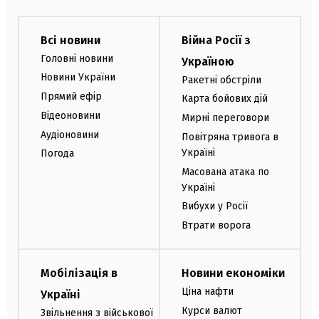
Всі новини
Війна Росії з
Головні новини
Україною
Новини України
Ракетні обстріли
Прямий ефір
Карта бойових дій
Відеоновини
Мирні переговори
Аудіоновини
Повітряна тривога в
Україні
Погода
Масована атака по
Україні
Вибухи у Росії
Втрати ворога
Мобілізація в
Новини економіки
Ціна нафти
Україні
Курси валют
Звільнення з військової