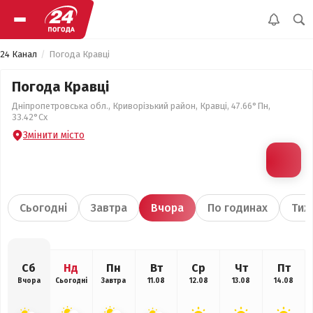
24 Канал
Погода Кравці
Погода Кравці
Дніпропетровська обл., Криворізький район, Кравці, 47.66°Пн,
33.42°Сх
Змінити місто
Сьогодні
Завтра
Вчора
По годинах
Тиж
Сб
Нд
Пн
Вт
Ср
Чт
Пт
Вчора
Сьогодні
Завтра
11.08
12.08
13.08
14.08