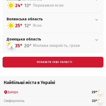
24°
13°
Переважно ясно
Волинська
область
25°
12°
Ясно
Донецька
область
35°
20°
Мінлива хмарність, грози
ПОКАЗАТИ ІНШІ ОБЛАСТІ
Найбільші міста в Україні
Дніпро
29°
Сімферополь
33°