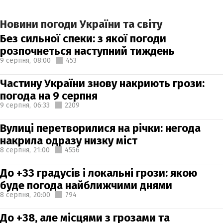
Новини погоди України та світу
Без сильної спеки: з якої погоди
розпочнеться наступний тиждень
9 серпня,
08:00
453
Частину України знову накриють грози:
погода на 9 серпня
9 серпня,
06:33
2209
Вулиці перетворилися на річки: негода
накрила одразу низку міст
8 серпня,
21:00
4556
До +33 градусів і локальні грози: якою
буде погода найближчими днями
8 серпня,
20:00
794
До +38, але місцями з грозами та