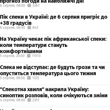
прогноз погоди на найближчі дні
6 серпня,
08:00
3361
Пік спеки в Україні: де 6 серпня пригріє до
+38 градусів
6 серпня,
06:40
843
На Україну чекає пік африканської спеки:
коли температури стануть
комфортнішими
5 серпня,
20:00
11513
Спека не відступає: де будуть грози та чи
опуститься температура цього тижня
5 серпня,
08:00
1325
"Спекотна хвиля" накрила Україну:
синоптик розповів, коли очікуються зміни
4 серпня,
08:00
2351