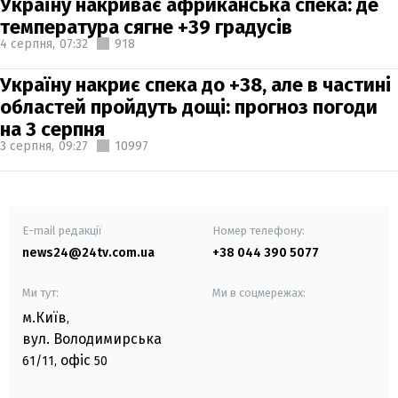
Україну накриває африканська спека: де
температура сягне +39 градусів
4 серпня,
07:32
918
Україну накриє спека до +38, але в частині
областей пройдуть дощі: прогноз погоди
на 3 серпня
3 серпня,
09:27
10997
E-mail редакції
Номер телефону:
news24@24tv.com.ua
+38 044 390 5077
Ми тут:
Ми в соцмережах:
м.Київ
,
вул. Володимирська
офіс
61/11,
50