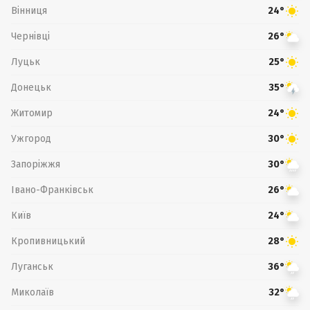
Вінниця
24°
Чернівці
26°
Луцьк
25°
Донецьк
35°
Житомир
24°
Ужгород
30°
Запоріжжя
30°
Івано-Франківськ
26°
Київ
24°
Кропивницький
28°
Луганськ
36°
Миколаїв
32°