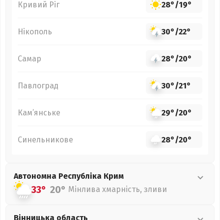
Кривий Ріг
28°
/
19°
Нікополь
30°
/
22°
Самар
28°
/
20°
Павлоград
30°
/
21°
Кам’янське
29°
/
20°
Синельникове
28°
/
20°
Автономна Республіка Крим
33°
20°
Мінлива хмарність, зливи
Вінницька
область