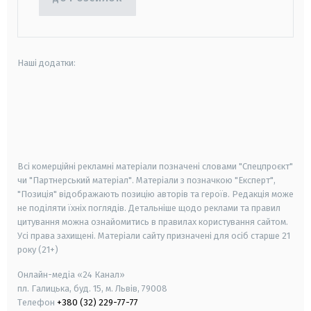
Наші додатки:
android
apple
smart tv
samsung smart tv
Всі комерційні рекламні матеріали позначені словами "Спецпроєкт"
чи "Партнерський матеріал". Матеріали з позначкою "Експерт",
"Позиція" відображають позицію авторів та героїв. Редакція може
не поділяти їхніх поглядів. Детальніше щодо реклами та правил
цитування можна ознайомитись в правилах користування сайтом.
Усі права захищені.
Матеріали сайту призначені для осіб старше
21
року (21+)
Онлайн-медіа «24 Канал»
пл. Галицька, буд. 15, м. Львів, 79008
Телефон
+380 (32) 229-77-77