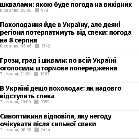
шквалами: якою буде погода на вихідних
8 серпня,
08:00
978
Похолодання йде в Україну, але деякі
регіони потерпатимуть від спеки: погода
на 8 серпня
8 серпня,
06:46
1342
Грози, град і шквали: по всій Україні
оголосили штормове попередження
7 серпня,
21:00
1963
В Україні дещо похолодає: як надовго
відступить спека
7 серпня,
20:00
9359
Синоптикиня відповіла, яку негоду
очікувати після сильної спеки
7 серпня,
08:00
2444