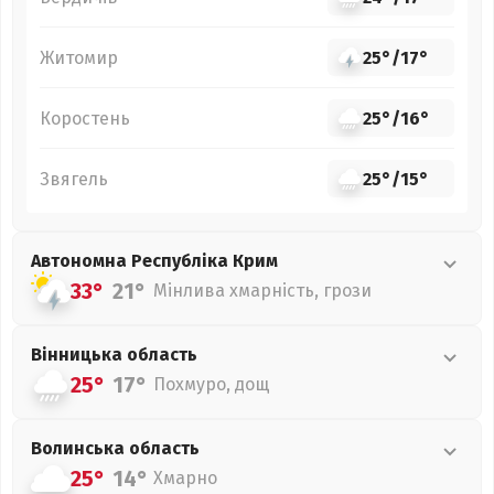
Житомир
25°
/
17°
Коростень
25°
/
16°
Звягель
25°
/
15°
Автономна Республіка Крим
33°
21°
Мінлива хмарність, грози
Вінницька
область
25°
17°
Похмуро, дощ
Волинська
область
25°
14°
Хмарно