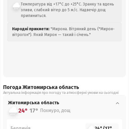
Температура від +17°C до +25°C. Зранку та вдень
зливи, слабкий вітер до 5 м/с. Надвечір дощ
припиниться.
Народні прикмети:
"Мирона. Вітряний день ("Мирон-
вітрогон"). Який Мирон — такий і січень."
Погода Житомирська
область
Актуальна інформація про погоду та атмосферні умови на сьогодні
Житомирська
область
24°
17°
Похмуро, дощ
Бердичів
24°
/
17°