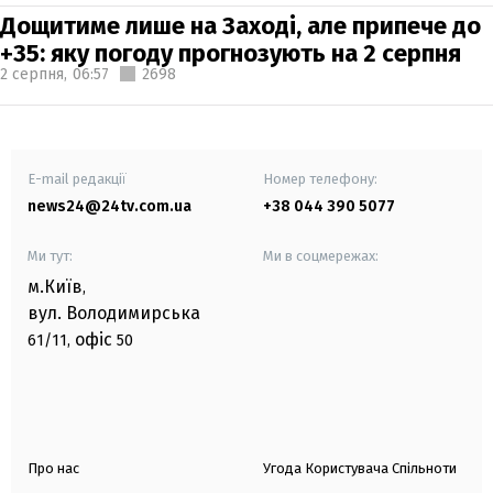
Дощитиме лише на Заході, але припече до
+35: яку погоду прогнозують на 2 серпня
2 серпня,
06:57
2698
E-mail редакції
Номер телефону:
news24@24tv.com.ua
+38 044 390 5077
Ми тут:
Ми в соцмережах:
м.Київ
,
вул. Володимирська
офіс
61/11,
50
Про нас
Угода Користувача Спільноти