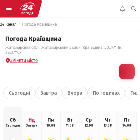
24 Канал
Погода Краївщина
Погода Краївщина
Житомирська обл., Житомирський район, Краївщина, 50.74°Пн,
28.37°Сх
Змінити місто
Сьогодні
Завтра
Вчора
По годинах
Тиж
Сб
Нд
Пн
Вт
Ср
Чт
Пт
Сьогодні
Завтра
10.08
11.08
12.08
13.08
14.08