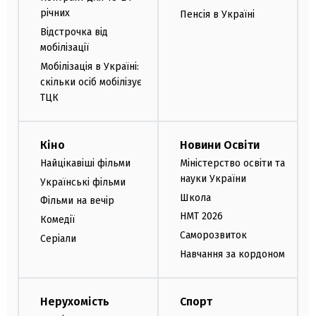
річних
Пенсія в Україні
Відстрочка від
мобілізації
Мобілізація в Україні:
скільки осіб мобілізує
ТЦК
Кіно
Новини Освіти
Найцікавіші фільми
Міністерство освіти та
науки України
Українські фільми
Школа
Фільми на вечір
НМТ 2026
Комедії
Саморозвиток
Серіали
Навчання за кордоном
Нерухомість
Спорт