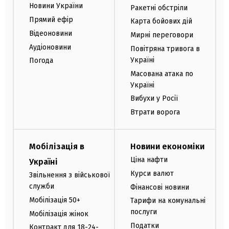
Новини України
Ракетні обстріли
Прямий ефір
Карта бойових дій
Відеоновини
Мирні переговори
Аудіоновини
Повітряна тривога в
Україні
Погода
Масована атака по
Україні
Вибухи у Росії
Втрати ворога
Мобілізація в
Новини економіки
Ціна нафти
Україні
Курси валют
Звільнення з військової
служби
Фінансові новини
Мобілізація 50+
Тарифи на комунальні
послуги
Мобілізація жінок
Податки
Контракт для 18-24-