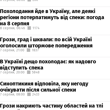
Похолодання йде в Україну, але деякі
регіони потерпатимуть від спеки: погода
на 8 серпня
8 серпня,
06:46
1174
Грози, град і шквали: по всій Україні
оголосили штормове попередження
7 серпня,
21:00
1837
В Україні дещо похолодає: як надовго
відступить спека
7 серпня,
20:00
5848
Синоптикиня відповіла, яку негоду
очікувати після сильної спеки
7 серпня,
08:00
2433
Грози накриють частину областей на тлі