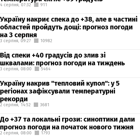
4 серпня,
07:32
911
Україну накриє спека до +38, але в частині
областей пройдуть дощі: прогноз погоди
на 3 серпня
3 серпня,
09:27
10982
Від спеки +40 градусів до злив зі
шквалами: прогноз погоди на тиждень
3 серпня,
08:00
5464
Україну накрив "тепловий купол": у 5
регіонах зафіксували температурні
рекорди
2 серпня,
14:52
3681
До +37 та локальні грози: синоптики дали
прогноз погоди на початок нового тижня
2 серпня,
08:00
1793