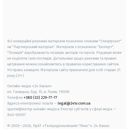
android
apple
smart tv
samsung smart tv
Всі комерційні рекламні матеріали позначені словами "Спецпроєкт"
чи "Партнерський матеріал". Матеріали з позначкою "Експерт",
"Позиція" відображають позицію авторів та героїв. Редакція може
не поділяти їхніх поглядів. Детальніше щодо реклами та правил
цитування можна ознайомитись в правилах користування сайтом.
Усі права захищені.
Матеріали сайту призначені для осіб старше
21
року (21+)
Онлайн-медіа «24 Канал»
пл. Галицька, буд. 15, м. Львів, 79008
Телефон
+380 (32) 229-77-77
Адреса електронної пошти —
legal@24tv.com.ua
Ідентифікатор онлайн-медіа в Реєстрі суб'єктів у сфері медіа —
R40-06057
© 2005—2026,
ПрАТ «Телерадіокомпанія "Люкс"», 24 Канал.