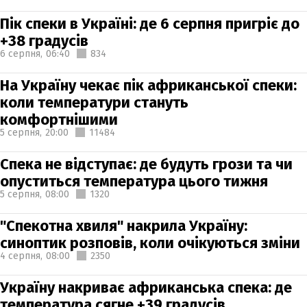
Пік спеки в Україні: де 6 серпня пригріє до
+38 градусів
6 серпня,
06:40
834
На Україну чекає пік африканської спеки:
коли температури стануть
комфортнішими
5 серпня,
20:00
11484
Спека не відступає: де будуть грози та чи
опуститься температура цього тижня
5 серпня,
08:00
1320
"Спекотна хвиля" накрила Україну:
синоптик розповів, коли очікуються зміни
4 серпня,
08:00
2350
Україну накриває африканська спека: де
температура сягне +39 градусів