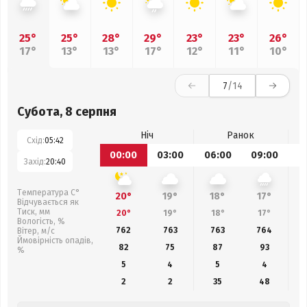
25°
25°
28°
29°
23°
23°
26°
17°
13°
13°
17°
12°
11°
10°
7
/14
Субота, 8 серпня
Ніч
Ранок
Схід:
05:42
00:00
03:00
06:00
09:00
1
Захід:
20:40
Температура С°
20°
19°
18°
17°
Відчувається як
Тиск, мм
20°
19°
18°
17°
Вологість, %
762
763
763
764
Вітер, м/с
Ймовірність опадів,
82
75
87
93
%
5
4
5
4
2
2
35
48