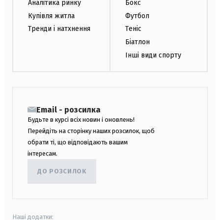
Аналітика ринку
Бокс
Купівля житла
Футбол
Тренди і натхнення
Теніс
Біатлон
Інші види спорту
Email - розсилка
Будьте в курсі всіх новин і оновлень!
Перейдіть на сторінку наших розсилок, щоб
обрати ті, що відповідають вашим
інтересам.
ДО РОЗСИЛОК
Наші додатки: