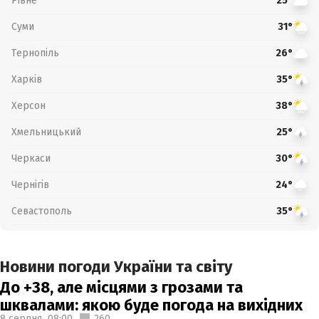
Рівне
25°
Суми
31°
Тернопіль
26°
Харків
35°
Херсон
38°
Хмельницький
25°
Черкаси
30°
Чернігів
24°
Севастополь
35°
Новини погоди України та світу
До +38, але місцями з грозами та
шквалами: якою буде погода на вихідних
8 серпня,
08:00
260