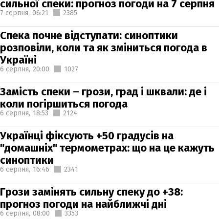
сильної спеки: прогноз погоди на 7 серпня
7 серпня,
06:21
2385
Спека почне відступати: синоптики
розповіли, коли та як зміниться погода в
Україні
6 серпня,
20:00
1027
Замість спеки – грози, град і шквали: де і
коли погіршиться погода
6 серпня,
18:53
2124
Українці фіксують +50 градусів на
"домашніх" термометрах: що на це кажуть
синоптики
6 серпня,
16:46
2341
Грози замінять сильну спеку до +38:
прогноз погоди на найближчі дні
6 серпня,
08:00
3353