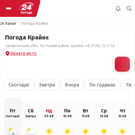
24 Канал
Погода Крайнє
Погода Крайнє
Закарпатська обл., Хустський район, Крайнє, 48.3°Пн, 23.4°Сх
Змінити місто
Сьогодні
Завтра
Вчора
По годинах
Тиж
Пт
Сб
Нд
Пн
Вт
Ср
Чт
Сьогодні
Завтра
09.08
10.08
11.08
12.08
13.08