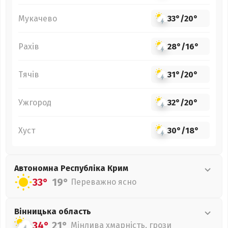
Мукачево
33°
/
20°
Рахів
28°
/
16°
Тячів
31°
/
20°
Ужгород
32°
/
20°
Хуст
30°
/
18°
Автономна Республіка Крим
33°
19°
Переважно ясно
Вінницька
область
34°
21°
Мінлива хмарність, грози