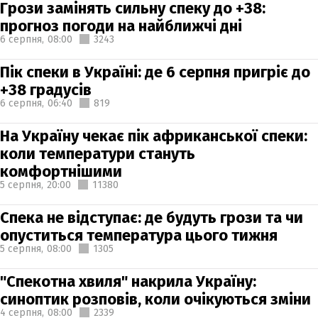
Грози замінять сильну спеку до +38:
прогноз погоди на найближчі дні
6 серпня,
08:00
3243
Пік спеки в Україні: де 6 серпня пригріє до
+38 градусів
6 серпня,
06:40
819
На Україну чекає пік африканської спеки:
коли температури стануть
комфортнішими
5 серпня,
20:00
11380
Спека не відступає: де будуть грози та чи
опуститься температура цього тижня
5 серпня,
08:00
1305
"Спекотна хвиля" накрила Україну:
синоптик розповів, коли очікуються зміни
4 серпня,
08:00
2339