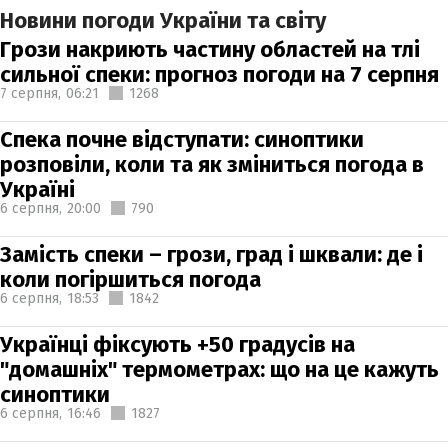
Новини погоди України та світу
Грози накриють частину областей на тлі
сильної спеки: прогноз погоди на 7 серпня
7 серпня,
06:21
1268
Спека почне відступати: синоптики
розповіли, коли та як зміниться погода в
Україні
6 серпня,
20:00
790
Замість спеки – грози, град і шквали: де і
коли погіршиться погода
6 серпня,
18:53
1842
Українці фіксують +50 градусів на
"домашніх" термометрах: що на це кажуть
синоптики
6 серпня,
16:46
1827