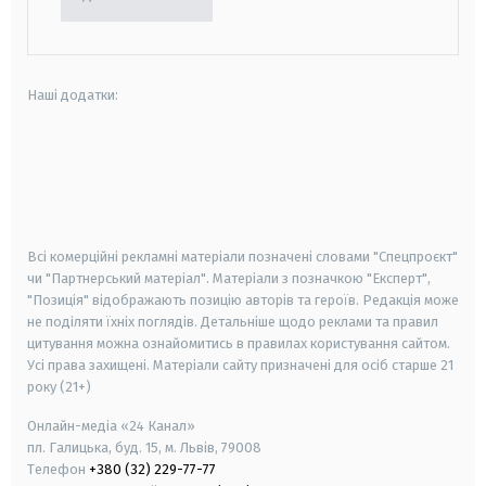
Наші додатки:
android
apple
smart tv
samsung smart tv
Всі комерційні рекламні матеріали позначені словами "Спецпроєкт"
чи "Партнерський матеріал". Матеріали з позначкою "Експерт",
"Позиція" відображають позицію авторів та героїв. Редакція може
не поділяти їхніх поглядів. Детальніше щодо реклами та правил
цитування можна ознайомитись в правилах користування сайтом.
Усі права захищені.
Матеріали сайту призначені для осіб старше
21
року (21+)
Онлайн-медіа «24 Канал»
пл. Галицька, буд. 15, м. Львів, 79008
Телефон
+380 (32) 229-77-77