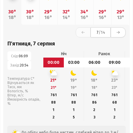
30°
30°
29°
32°
34°
29°
29°
18°
18°
16°
14°
16°
16°
13°
7
/14
П'ятниця, 7 серпня
Ніч
Ранок
Схід:
06:09
00:00
03:00
06:00
09:00
1
Захід:
20:54
Температура С°
21°
19°
18°
23°
Відчувається як
Тиск, мм
21°
19°
18°
23°
Вологість, %
761
761
761
761
Вітер, м/с
Ймовірність опадів,
88
88
86
68
%
1
1
2
1
2
5
3
2
До обіду небо буде чистим, слабкий вітер до 3 м/