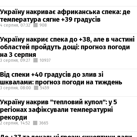
Україну накриває африканська спека: де
температура сягне +39 градусів
4 серпня,
07:32
908
Україну накриє спека до +38, але в частині
областей пройдуть дощі: прогноз погоди
на 3 серпня
3 серпня,
09:27
10937
Від спеки +40 градусів до злив зі
шквалами: прогноз погоди на тиждень
3 серпня,
08:00
5459
Україну накрив "тепловий купол": у 5
регіонах зафіксували температурні
рекорди
2 серпня,
14:52
3665