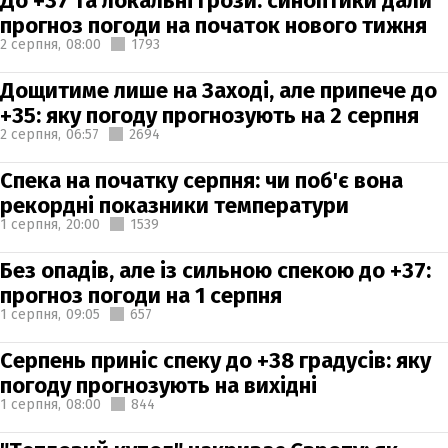
До +37 та локальні грози: синоптики дали
прогноз погоди на початок нового тижня
2 серпня,
08:00
1793
Дощитиме лише на Заході, але припече до
+35: яку погоду прогнозують на 2 серпня
2 серпня,
06:57
2694
Спека на початку серпня: чи поб'є вона
рекордні показники температури
1 серпня,
20:00
1539
Без опадів, але із сильною спекою до +37:
прогноз погоди на 1 серпня
1 серпня,
09:05
657
Серпень приніс спеку до +38 градусів: яку
погоду прогнозують на вихідні
1 серпня,
08:00
844