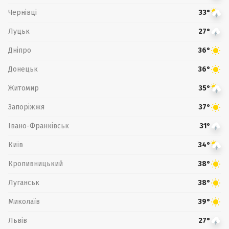
Чернівці
33°
Луцьк
27°
Дніпро
36°
Донецьк
36°
Житомир
35°
Запоріжжя
37°
Івано-Франківськ
31°
Київ
34°
Кропивницький
38°
Луганськ
38°
Миколаїв
39°
Львів
27°