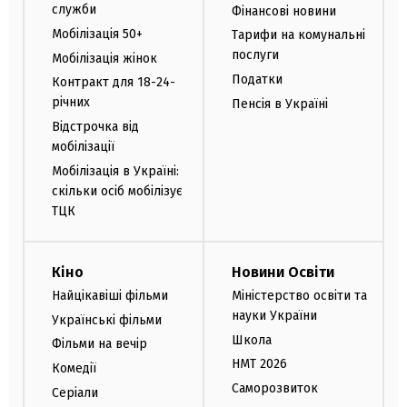
служби
Фінансові новини
Мобілізація 50+
Тарифи на комунальні
послуги
Мобілізація жінок
Податки
Контракт для 18-24-
річних
Пенсія в Україні
Відстрочка від
мобілізації
Мобілізація в Україні:
скільки осіб мобілізує
ТЦК
Кіно
Новини Освіти
Найцікавіші фільми
Міністерство освіти та
науки України
Українські фільми
Школа
Фільми на вечір
НМТ 2026
Комедії
Саморозвиток
Серіали