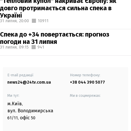
"Тепловий купол" накриває Європу: як
довго протримається сильна спека в
Україні
31 липня,
20:00
10911
Спека до +34 повертається: прогноз
погоди на 31 липня
31 липня,
09:15
941
E-mail редакції
Номер телефону:
news24@24tv.com.ua
+38 044 390 5077
Ми тут:
Ми в соцмережах:
м.Київ
,
вул. Володимирська
офіс
61/11,
50