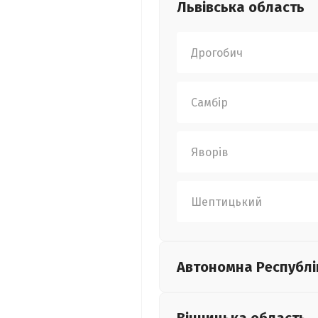
Львівська
область
Дрогобич
Самбір
Яворів
Шептицький
Автономна Республі