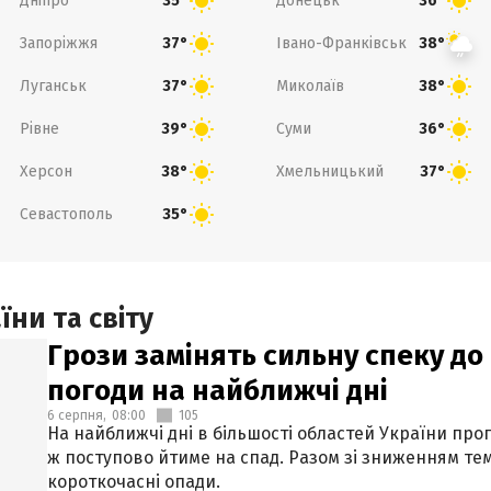
Дніпро
Донецьк
35°
36°
Запоріжжя
Івано-Франківськ
37°
38°
Луганськ
Миколаїв
37°
38°
Рівне
Суми
39°
36°
Херсон
Хмельницький
38°
37°
Севастополь
35°
ни та світу
Грози замінять сильну спеку до 
погоди на найближчі дні
6 серпня,
08:00
105
На найближчі дні в більшості областей України про
ж поступово йтиме на спад. Разом зі зниженням те
короткочасні опади.