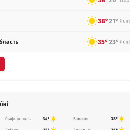
38°
20°
Пер
38°
21°
Ясн
35°
23°
бласть
Ясн
їні
Сімферополь
Вінниця
34°
38°