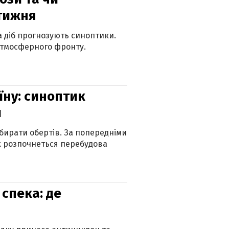
 тижня
ка діб прогнозують синоптики.
атмосферного фронту.
їну: синоптик
и
бирати обертів. За попередніми
х розпочнеться перебудова
спека: де