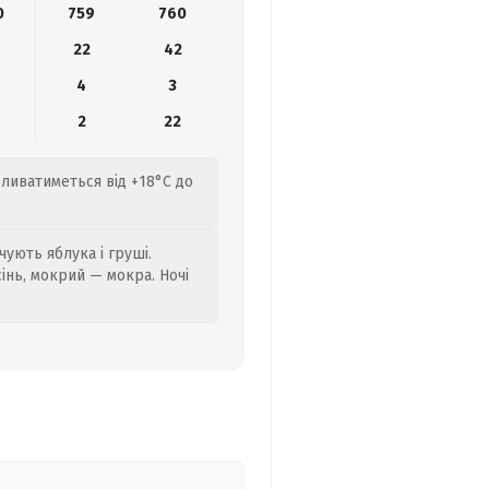
0
759
760
22
42
4
3
2
22
оливатиметься від +18°C до
ують яблука і груші.
сінь, мокрий — мокра. Ночі