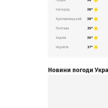
Луцьк
38°
Ужгород
38°
Кропивницький
38°
Полтава
35°
Харків
36°
Чернігів
37°
Новини погоди Украї