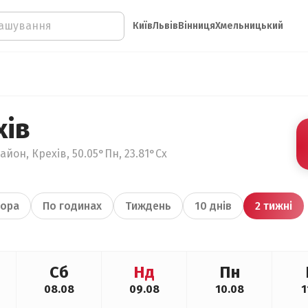
Київ
Львів
Вінниця
Хмельницький
хів
айон, Крехів, 50.05°Пн, 23.81°Сх
ора
По годинах
Тиждень
10 днів
2 тижні
Сб
Нд
Пн
08.08
09.08
10.08
1