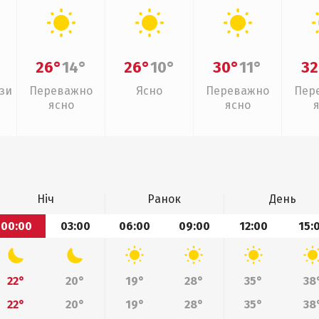
26°
14°
26°
10°
30°
11°
32
зи
Переважно
Ясно
Переважно
Пер
ясно
ясно
Ніч
Ранок
День
00:00
03:00
06:00
09:00
12:00
15:
22°
20°
19°
28°
35°
38
22°
20°
19°
28°
35°
38