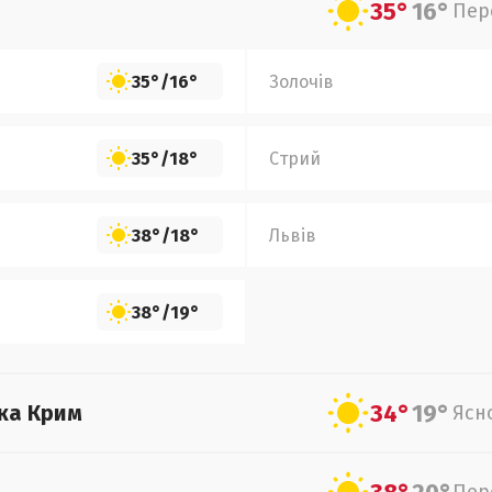
35°
16°
Пер
35°
/
16°
Золочів
35°
/
18°
Стрий
38°
/
18°
Львів
38°
/
19°
34°
19°
ка Крим
Ясн