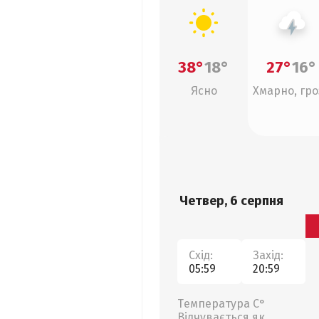
38°
18°
27°
16°
Ясно
Хмарно, гро
Четвер, 6 серпня
Схід:
Захід:
05:59
20:59
Температура С°
Відчувається як