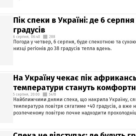
Пік спеки в Україні: де 6 серпня
градусів
6 серпня,
06:40
288
Погода у четвер, 6 серпня, буде спекотною та сухо
низці регіонів до 38 градусів тепла вдень.
На Україну чекає пік африкансь
температури стануть комфорт
5 серпня,
20:00
5478
Найближчими днями спека, що накрила Україну, сяг
температура повітря сягатиме +40 градусів, а вже 
розпеченому повітрю почне надходити прохолодніш
Спека не відступає: де будуть г