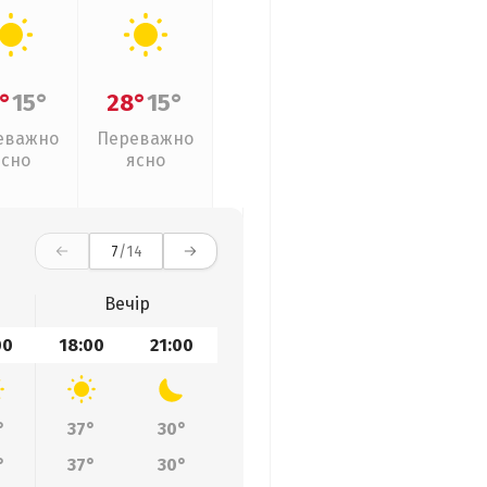
°
15°
28°
15°
еважно
Переважно
ясно
ясно
7
/14
Вечір
00
18:00
21:00
°
37°
30°
°
37°
30°