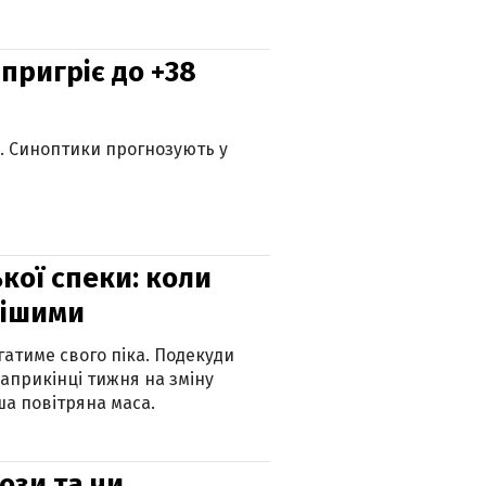
 пригріє до +38
ю. Синоптики прогнозують у
кої спеки: коли
нішими
атиме свого піка. Подекуди
наприкінці тижня на зміну
а повітряна маса.
рози та чи