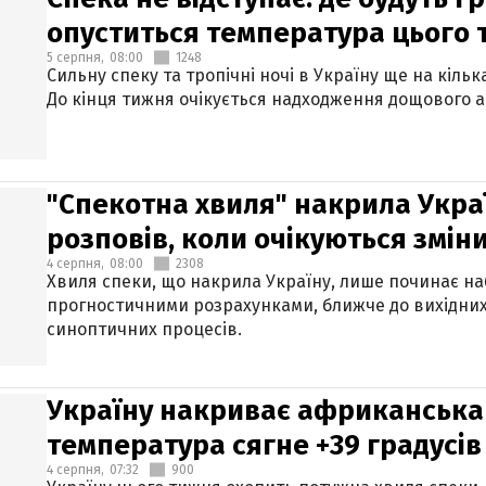
опуститься температура цього
5 серпня,
08:00
1248
Сильну спеку та тропічні ночі в Україну ще на кіль
До кінця тижня очікується надходження дощового 
"Спекотна хвиля" накрила Укра
розповів, коли очікуються змін
4 серпня,
08:00
2308
Хвиля спеки, що накрила Україну, лише починає на
прогностичними розрахунками, ближче до вихідни
синоптичних процесів.
Україну накриває африканська 
температура сягне +39 градусів
4 серпня,
07:32
900