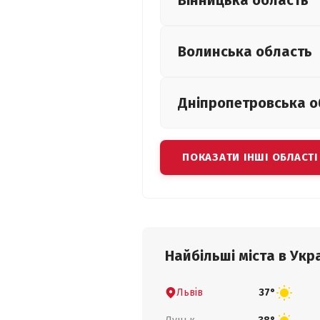
Вінницька
область
Волинська
область
Дніпропетровська
о
ПОКАЗАТИ ІНШІ ОБЛАСТІ
Найбільші міста в Укра
Львів
37°