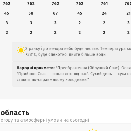
762
762
762
762
761
76
45
58
67
45
24
21
3
3
3
2
2
3
2
2
2
2
2
2
З ранку і до вечора небо буде чистим. Температура к
+38°C, буде спекотно, пийте більше води.
Народні прикмети:
"Преображення (Яблучний Спас). Освяч
"Прийшов Спас — пішло літо від нас". Сухий день — суха о
стають по-справжньому холодними."
а
область
огоду та атмосферні умови на сьогодні