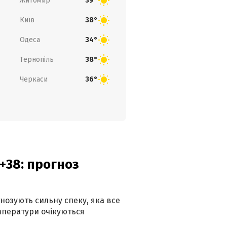
Житомир
39°
Київ
38°
Одеса
34°
Тернопіль
38°
Черкаси
36°
+38: прогноз
гнозують сильну спеку, яка все
мператури очікуються