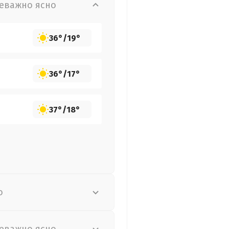
еважно ясно
36°
/
19°
36°
/
17°
37°
/
18°
о