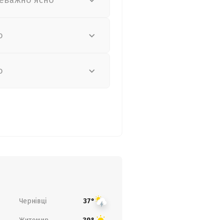
еважно ясно
о
о
Чернівці
37°