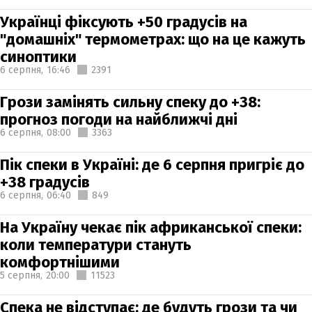
Українці фіксують +50 градусів на
"домашніх" термометрах: що на це кажуть
синоптики
6 серпня,
16:46
2391
Грози замінять сильну спеку до +38:
прогноз погоди на найближчі дні
6 серпня,
08:00
3363
Пік спеки в Україні: де 6 серпня пригріє до
+38 градусів
6 серпня,
06:40
849
На Україну чекає пік африканської спеки:
коли температури стануть
комфортнішими
5 серпня,
20:00
11523
Спека не відступає: де будуть грози та чи