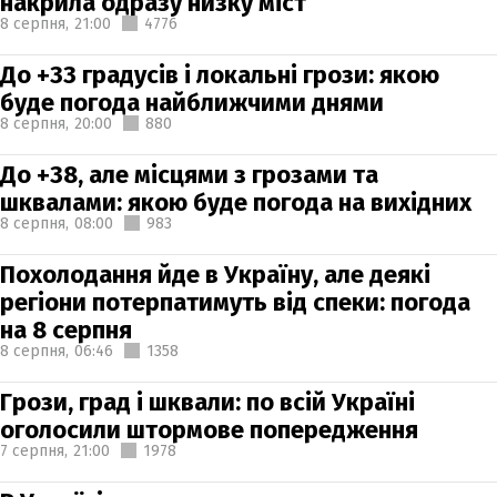
накрила одразу низку міст
8 серпня,
21:00
4776
До +33 градусів і локальні грози: якою
буде погода найближчими днями
8 серпня,
20:00
880
До +38, але місцями з грозами та
шквалами: якою буде погода на вихідних
8 серпня,
08:00
983
Похолодання йде в Україну, але деякі
регіони потерпатимуть від спеки: погода
на 8 серпня
8 серпня,
06:46
1358
Грози, град і шквали: по всій Україні
оголосили штормове попередження
7 серпня,
21:00
1978