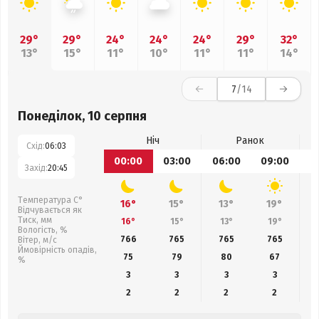
29°
29°
24°
24°
24°
29°
32°
13°
15°
11°
10°
11°
11°
14°
7
/14
Понеділок, 10 серпня
Ніч
Ранок
Схід:
06:03
00:00
03:00
06:00
09:00
1
Захід:
20:45
Температура С°
16°
15°
13°
19°
Відчувається як
Тиск, мм
16°
15°
13°
19°
Вологість, %
766
765
765
765
Вітер, м/с
Ймовірність опадів,
75
79
80
67
%
3
3
3
3
2
2
2
2