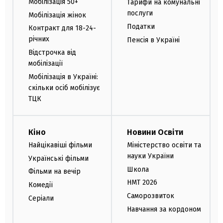
Мобілізація 50+
Тарифи на комунальні
послуги
Мобілізація жінок
Податки
Контракт для 18-24-
річних
Пенсія в Україні
Відстрочка від
мобілізації
Мобілізація в Україні:
скільки осіб мобілізує
ТЦК
Кіно
Новини Освіти
Найцікавіші фільми
Міністерство освіти та
науки України
Українські фільми
Школа
Фільми на вечір
НМТ 2026
Комедії
Саморозвиток
Серіали
Навчання за кордоном