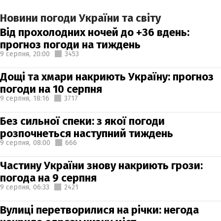
Новини погоди України та світу
Від прохолодних ночей до +36 вдень:
прогноз погоди на тиждень
9 серпня,
20:00
3453
Дощі та хмари накриють Україну: прогноз
погоди на 10 серпня
9 серпня,
18:16
3717
Без сильної спеки: з якої погоди
розпочнеться наступний тиждень
9 серпня,
08:00
666
Частину України знову накриють грози:
погода на 9 серпня
9 серпня,
06:33
2421
Вулиці перетворилися на річки: негода