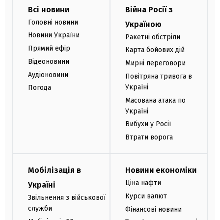
Всі новини
Війна Росії з
Головні новини
Україною
Новини України
Ракетні обстріли
Прямий ефір
Карта бойових дій
Відеоновини
Мирні переговори
Аудіоновини
Повітряна тривога в
Україні
Погода
Масована атака по
Україні
Вибухи у Росії
Втрати ворога
Мобілізація в
Новини економіки
Ціна нафти
Україні
Курси валют
Звільнення з військової
служби
Фінансові новини