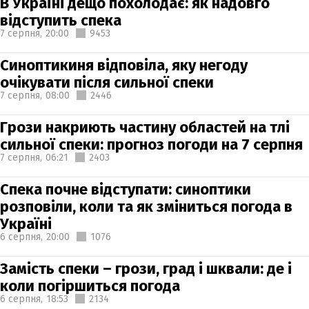
В Україні дещо похолодає: як надовго
відступить спека
7 серпня,
20:00
9453
Синоптикиня відповіла, яку негоду
очікувати після сильної спеки
7 серпня,
08:00
2446
Грози накриють частину областей на тлі
сильної спеки: прогноз погоди на 7 серпня
7 серпня,
06:21
2403
Спека почне відступати: синоптики
розповіли, коли та як зміниться погода в
Україні
6 серпня,
20:00
1076
Замість спеки – грози, град і шквали: де і
коли погіршиться погода
6 серпня,
18:53
2134