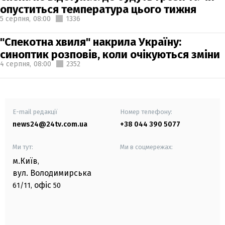
опуститься температура цього тижня
5 серпня,
08:00
1336
"Спекотна хвиля" накрила Україну:
синоптик розповів, коли очікуються зміни
4 серпня,
08:00
2352
E-mail редакції
Номер телефону:
news24@24tv.com.ua
+38 044 390 5077
Ми тут:
Ми в соцмережах:
м.Київ
,
вул. Володимирська
офіс
61/11,
50