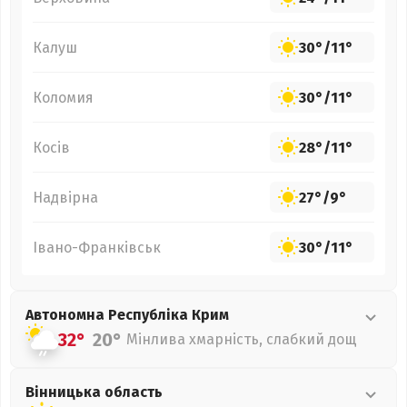
Калуш
30°
/
11°
Коломия
30°
/
11°
Косів
28°
/
11°
Надвірна
27°
/
9°
Івано-Франківськ
30°
/
11°
Автономна Республіка Крим
32°
20°
Мінлива хмарність, слабкий дощ
Вінницька
область